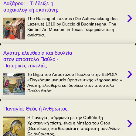
Λαζάρου; - Τι έδειξε η
αρχαιολογική σκαπάνη;
›
The Raising of Lazarus (Die Auferweckung des
Lazerus) 1310 by Duccio di Buoninsegna. The
Kimbell Art Museum in Texas Τεκμηριώνεται η
ανάστασ...
Αγάπη, ελευθερία και δουλεία
στον απόστολο Παύλο -
Πατερικές πινελιές
›
Το Βήμα του Αποστόλου Παύλου στην ΒΕΡΟΙΑ
«Παγκόσμιο μνημείο θρησκευτικής κληρονομιάς »
Αγάπη, ελευθερία και δουλεία στον απόστολο
Παύλο Απόσ...
Παναγία: Θεός ή Άνθρωπος;
›
Η Παναγία , σύμφωνα με την Ορθόδοξη
Χριστιανική πίστη, είναι η Μητέρα του Θεού
(Θεοτόκος), και θεωρείται η υπέρτατη των Αγίων .
Ως άνθρωπος,...