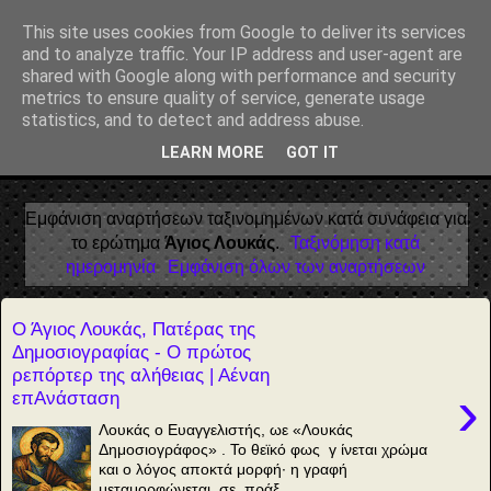
Αέναη επΑνάσταση
This site uses cookies from Google to deliver its services
and to analyze traffic. Your IP address and user-agent are
• Επιστήμη • Ψυχολογία • Λογοτεχνία • Τέχνες • Θεολογία •
shared with Google along with performance and security
Φιλοσοφία • Στοχασμοί... για τη μνήμη, τον άνθρωπο και το
metrics to ensure quality of service, generate usage
Φως
statistics, and to detect and address abuse.
LEARN MORE
GOT IT
▼
Εμφάνιση αναρτήσεων ταξινομημένων κατά συνάφεια για
το ερώτημα
Άγιος Λουκάς
.
Ταξινόμηση κατά
ημερομηνία
Εμφάνιση όλων των αναρτήσεων
Ο Άγιος Λουκάς, Πατέρας της
Δημοσιογραφίας - Ο πρώτος
ρεπόρτερ της αλήθειας | Αέναη
›
επΑνάσταση
Λουκάς ο Ευαγγελιστής, ωε «Λουκάς
Δημοσιογράφος» . Το θεϊκό φως γ ίνεται χρώμα
και ο λόγος αποκτά μορφή∙ η γραφή
μεταμορφώνεται σε πράξ...