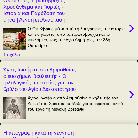
Οκτώβριος: Πρωτοβρόχια,
Χρυσάνθεμα και Γιορτές -
Ιστορία και Παράδοση του
μήνα | Αέναη επΑνάσταση
›
Ο Οκτώβριος μέσα από τη λαογραφία, την ιστορία
και τις γιορτές: από τα πρωτοβρόχια και τα
κυκλάμινα, έως τον Άγιο Δημήτριο, την 28η
Οκτωβρίο...
1 σχόλιο:
Άγιος Ιωσήφ ο από Αριμαθαίας
ο ευσχήμων βουλευτής - Οι
φιλολογικές μαρτυρίες για τον
›
θρύλο του Αγίου Δισκοπότηρου
Άγιος Ιωσήφ ο από Αριμαθαίας ο κηδευτής του
Δεσπότου Xριστού, επέλεξε για το ιεραποστολικό
του έργο τη Μεγάλη Βρετανία
Η απογραφή κατά τη γέννηση