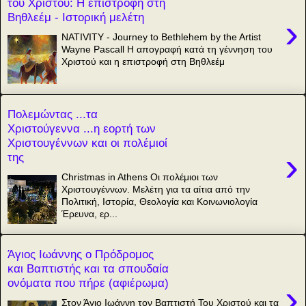
του Χριστού: Η επιστροφή στη
Βηθλεέμ - Ιστορική μελέτη
›
NATIVITY - Journey to Bethlehem by the Artist
Wayne Pascall Η απογραφή κατά τη γέννηση του
Χριστού και η επιστροφή στη Βηθλεέμ
Πολεμώντας ...τα
Χριστούγεννα ...η εορτή των
Χριστουγέννων και οι πολέμιοί
›
της
Christmas in Athens Οι πολέμιοι των
Χριστουγέννων. Μελέτη για τα αίτια από την
Πολιτική, Ιστορία, Θεολογία και Κοινωνιολογία
Έρευνα, ερ...
Άγιος Ιωάννης ο Πρόδρομος
και Βαπτιστής και τα σπουδαία
ονόματα που πήρε (αφιέρωμα)
›
Στον Άγιο Ιωάννη τον Βαπτιστή Του Χριστού και τα