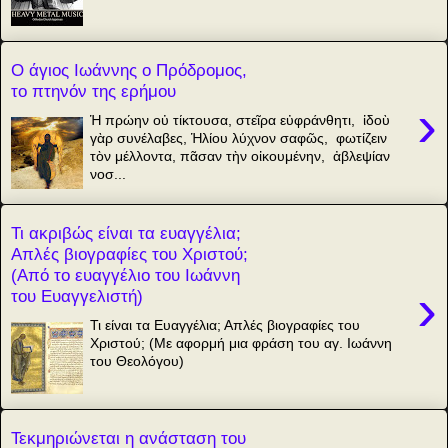
Ο άγιος Ιωάννης ο Πρόδρομος,
το πτηνόν της ερήμου
›
Ἡ πρώην οὐ τίκτουσα, στεῖρα εὐφράνθητι, ἰδοὺ
γὰρ συνέλαβες, Ἡλίου λύχνον σαφῶς, φωτίζειν
τὸν μέλλοντα, πᾶσαν τὴν οἰκουμένην, ἀβλεψίαν
νοσ...
Τι ακριβώς είναι τα ευαγγέλια;
Απλές βιογραφίες του Χριστού;
(Από το ευαγγέλιο του Ιωάννη
›
του Ευαγγελιστή)
Τι είναι τα Ευαγγέλια; Απλές βιογραφίες του
Χριστού; (Με αφορμή μια φράση του αγ. Ιωάννη
του Θεολόγου)
Τεκμηριώνεται η ανάσταση του