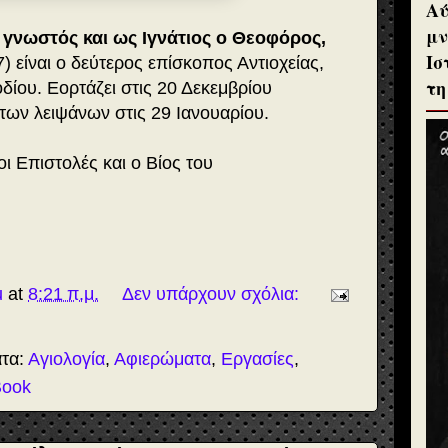
Αύ
μν
, γνωστός και ως Ιγνάτιος ο Θεοφόρος,
Ισ
7) είναι ο δεύτερος επίσκοπος Αντιοχείας,
τη
δίου. Εορτάζει στις 20 Δεκεμβρίου
 των λειψάνων στις 29 Ιανουαρίου.
οι Επιστολές και ο Βίος του
u
at
8:21 π.μ.
Δεν υπάρχουν σχόλια:
ατα:
Αγιολογία
,
Αφιερώματα
,
Εργασίες
,
Book