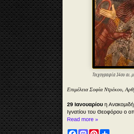
Τοιχογραφία 14ου αι. 
Επιμέλεια Σοφία Ντρέκου, Αρ
29 Ιανουαρίου
η Ανακομιδή
Ιγνατίου του Θεοφόρου ο οπ
Read more »
F
M
P
S