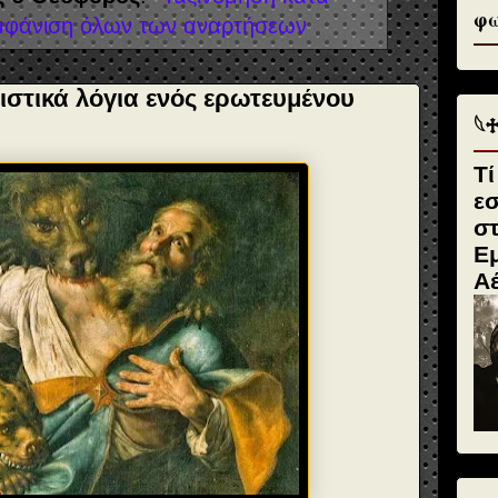
φω
μφάνιση όλων των αναρτήσεων
ιστικά λόγια ενός ερωτευμένου
𓆩
Τί
ε
σ
Εμ
Α