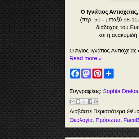
Ο Ιγνάτιος Αντιοχείας
(περ. 50 - μεταξύ 98-11
διάδοχος του Ευο
και η ανακομιδή
Ο Άγιος Ιγνάτιος Αντιοχείας 
Read more »
F
M
P
S
a
a
i
h
c
s
n
a
e
t
t
r
b
o
e
e
Συγγραφέας:
Sophia Dreko
o
d
r
o
o
e
k
n
s
t
Διαβάστε Περισσότερα Θέμ
Θεολογία
,
Πρόσωπα
,
Face