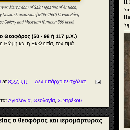
H 
nvas: Martyrdom of Saint Ignatius of Antioch,
το
by Cesare Fracanzano (1605-1651) Πινακοθήκη
Πο
e Gallery and Museum) Number: 350 (
icon
)
τη
 ο Θεοφόρος (50 - 98 ή 117 μ.Χ.)
 Ρώμη και η Εκκλησία, τον τιμά
u
at
8:27 μ.μ.
Δεν υπάρχουν σχόλια:
ατα:
Αγιολογία
,
Θεολογία
,
Σ.Ντρέκου
χείας ο θεοφόρος και ιερομάρτυρας