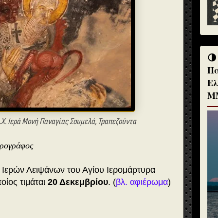
🌗
Πα
Ελ
Μ
μ.Χ. Ιερά Μονή Παναγίας Σουμελά, Τραπεζούντα
θρογράφος
 Ιερών Λειψάνων του Αγίου Ιερομάρτυρα
οίος τιμάται
20 Δεκεμβρίου
. (
βλ. αφιέρωμα
)