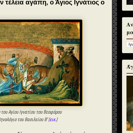
 τέλεια αγάπη, ο Άγιος Ιγνάτιος ο
Αν
μα
Άγ
 του Αγίου Ιγνατίου του θεοφόρου
ηνολόγιο του Βασιλείου Β' (
εικ.
)