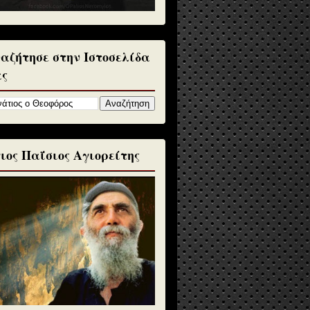
αζήτησε στην Ιστοσελίδα
ς
ιος Παΐσιος Αγιορείτης