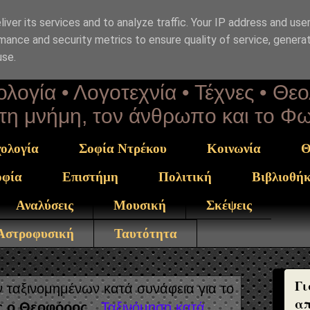
iver its services and to analyze traffic. Your IP address and use
επΑνάσταση
mance and security metrics to ensure quality of service, genera
use.
λογία • Λογοτεχνία • Τέχνες • Θε
α τη μνήμη, τον άνθρωπο και το Φ
ολογία
Σοφία Ντρέκου
Κοινωνία
Θ
οφία
Επιστήμη
Πολιτική
Βιβλιοθή
Αναλύσεις
Μουσική
Σκέψεις
 Αστροφυσική
Ταυτότητα
Γι
ταξινομημένων κατά συνάφεια για το
απ
ος ο Θεοφόρος
.
Ταξινόμηση κατά