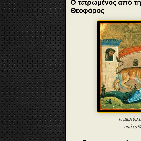
Ο τετρωμένος από την
Θεοφόρος
Το μαρτύριο
από το Μ