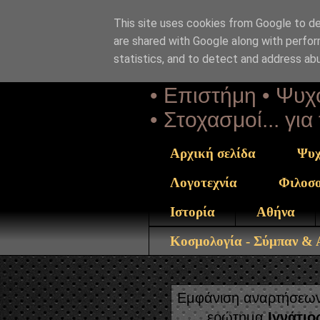
This site uses cookies from Google to del
Αέναη 
are shared with Google along with perfor
statistics, and to detect and address ab
• Επιστήμη • Ψυχο
• Στοχασμοί... γι
Αρχική σελίδα
Ψυχ
Λογοτεχνία
Φιλοσ
Ιστορία
Αθήνα
Κοσμολογία - Σύμπαν &
Εμφάνιση αναρτήσεων 
ερώτημα
Ιγνάτι