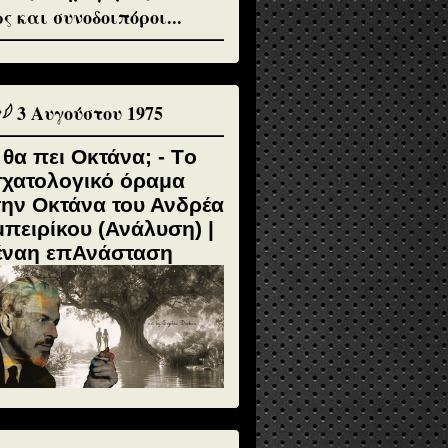
ς και συνοδοιπόροι...
♱𓆪 3 Αυγούστου 1975
 θα πει Οκτάνα; - Tο
σχατολογικό όραμα
την Οκτάνα του Ανδρέα
πειρίκου (Ανάλυση) |
έναη επΑνάσταση