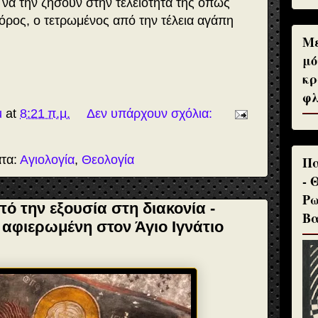
 να την ζήσουν στην τελειότητά της όπως
φόρος, ο τετρωμένος από την τέλεια αγάπη
Με
μό
κρ
φλ
u
at
8:21 π.μ.
Δεν υπάρχουν σχόλια:
ατα:
Αγιολογία
,
Θεολογία
Πα
- 
Ρω
ό την εξουσία στη διακονία -
Βα
αφιερωμένη στον Άγιο Ιγνάτιο