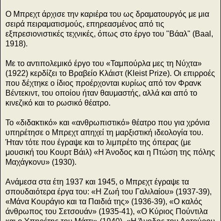
Ο Μπρεχτ άρχισε την καριέρα του ως δραματουργός με μια
σειρά πειραματισμούς, επηρεασμένος από τις
εξπρεσιονιστικές τεχνικές, όπως στο έργο του "Βάαλ" (Baal,
1918).
Με το αντιπολεμικό έργο του «Ταμπούρλα μες τη Νύχτα»
(1922) κερδίζει το Βραβείο Κλάιστ (Kleist Prize). Οι επιρροές
που δέχτηκε ο ίδιος προέρχονται κυρίως από τον Φρανκ
Βέντεκιντ, του οποίου ήταν θαυμαστής, αλλά και από το
κινεζικό και το ρωσικό θέατρο.
Το «διδακτικό» και «ανθρωπιστικό» θέατρο που για χρόνια
υπηρέτησε ο Μπρεχτ απηχεί τη μαρξιστική ιδεολογία του.
Ήταν τότε που έγραψε και το λιμπρέτο της όπερας (με
μουσική του Κουρτ Βάιλ) «Η Άνοδος και η Πτώση της πόλης
Μαχάγκονυ» (1930).
Ανάμεσα στα έτη 1937 και 1945, ο Μπρεχτ έγραψε τα
σπουδαιότερα έργα του: «Η Ζωή του Γαλιλαίου» (1937-39),
«Μάνα Κουράγιο και τα Παιδιά της» (1936-39), «Ο καλός
άνθρωπος του Σετσουάν» (1935-41), «Ο Κύριος Πούντιλα