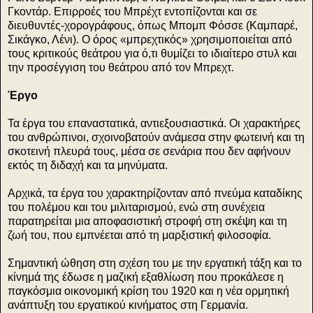
Γκοντάρ. Επιρροές του Μπρέχτ εντοπίζονται και σε
διευθυντές-χορογράφους, όπως Μπομπ Φόσσε (Καμπαρέ,
Σικάγκο, Λένι). Ο όρος «μπρεχτικός» χρησιμοποιείται από
τους κριτικούς θεάτρου για ό,τι θυμίζει το ιδιαίτερο στυλ και
την προσέγγιση του θεάτρου από τον Μπρεχτ.
Έργο
Τα έργα του επαναστατικά, αντιεξουσιαστικά. Οι χαρακτήρες
του ανθρώπινοι, σχοινοβατούν ανάμεσα στην φωτεινή και τη
σκοτεινή πλευρά τους, μέσα σε σενάρια που δεν αφήνουν
εκτός τη διδαχή και τα μηνύματα.
Αρχικά, τα έργα του χαρακτηρίζονταν από πνεύμα καταδίκης
του πολέμου και του μιλιταρισμού, ενώ στη συνέχεια
παρατηρείται μια αποφασιστική στροφή στη σκέψη και τη
ζωή του, που εμπνέεται από τη μαρξιστική φιλοσοφία.
Σημαντική ώθηση στη σχέση του με την εργατική τάξη και το
κίνημά της έδωσε η μαζική εξαθλίωση που προκάλεσε η
παγκόσμια οικονομική κρίση του 1920 και η νέα ορμητική
ανάπτυξη του εργατικού κινήματος στη Γερμανία.