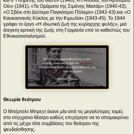
και ο Υπηρέτης του Μάττι» (1940), «Η Άνοδος του Αρτούρου
Ούι» (1941), «Τα Οράματα της Σιμόνης Μασάρ» (1940-43),
«Ο Σβέικ στο Δεύτερο Παγκόσμιο Πόλεμο» (1942-43) και «Ο
Καυκασιανός Κύκλος με την Κιμωλία» (1943-45). Το 1944
γράφει το έργο «Η ιδιωτική ζωή της κυρίαρχης φυλής», μια
άτεγκτη κριτική της ζωής στη Γερμανία υπό το καθεστώς του
Εθνικοσοσιαλισμού.
Θεωρία θεάτρου
Ο Μπέρτολτ Μπρεχτ έκανε μία από τις μεγαλύτερες τομές
στο σύγχρονο θέατρο καθώς επιχείρησε να το απομακρύνει
από τις μέχρι τότε συμβάσεις του θεάτρου της
ψευδαίσθησης.