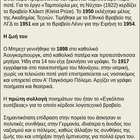
ποτέ. Για το έργο «Ταμπούρλα μες τη Νύχτα» (1922) κερδίζει
το Βραβείο Κλάιστ (Kleist Prize). Το
1950
εκλέχτηκε μέλος
της Ακαδημίας Τεχνών. Τιμήθηκε με το Εθνικό Βραβείο της
ΛΓΔ το
1951
και με το Βραβείο Λένιν για την Ειρήνη το
1954
.
Η ζωή του
Ο Μπρεχτ γεννήθηκε το
1898
στο καθολικό
Άουγκσμπουργκ, από καθολικό πατέρα και προτεστάντισσα
μητέρα. Ήδη στα 14 του είχε ξεκινήσει να γράφει. Το
1917
εγγράφεται στο πανεπιστήμιο του Μονάχου, στην ιατρική,
χωρίς να τελειώσει ποτέ γιατί επιστρατεύεται ως νοσοκόμος
και υπηρετεί στον Α' Παγκόσμιο Πόλεμο. Αρχίζει να γράφει
ποιήματα και θεατρικά.
Η
πρώτη συλλογή
ποιημάτων του ήταν το «Εγκόλπιο
ευσέβειας» για το οποίο κέρδισε λογοτεχνικό βραβείο.
Σημαντικότατη επίδραση στην πορεία του άσκησαν οι
πολιτικές συνθήκες στην Γερμανία, ιδιαίτερα η άνοδος του
ναζισμού και ο πόλεμος, καθώς άλλαξαν τις συνθήκες της
ζωής του και υπήρξαν πηγή έμπνευσης για πολλά έργα του.