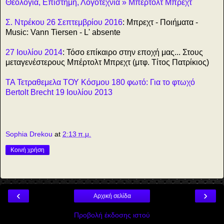
Θεολογία, Επιστήμη, Λογοτεχνία » Μπέρτολτ Μπρεχτ
Σ. Ντρέκου 26 Σεπτεμβρίου 2016
: Μπρεχτ - Ποιήματα -
Music: Vann Tiersen - L' absente
27 Ιουλίου 2014
: Τόσο επίκαιρο στην εποχή μας... Στους
μεταγενέστερους Μπέρτολτ Μπρεχτ (μτφ. Τίτος Πατρίκιος)
ΤΑ Τετραθεμελα ΤΟΥ Κόσμου 180 φωτό: Για το φτωχό
Bertolt Brecht 19 Ιουλίου 2013
Sophia Drekou
at
2:13 π.μ.
Κοινή χρήση
‹
›
Αρχική σελίδα
Προβολή έκδοσης ιστού