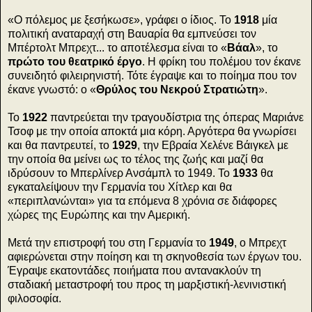
«Ο πόλεμος με ξεσήκωσε», γράφει ο ίδιος. Το
1918
μία
πολιτική αναταραχή στη Βαυαρία θα εμπνεύσει τον
Μπέρτολτ Μπρεχτ... το αποτέλεσμα είναι το «
Βάαλ
», το
πρώτο του θεατρικό έργο
. Η φρίκη του πολέμου τον έκανε
συνειδητό φιλειρηνιστή. Τότε έγραψε και το ποίημα που τον
έκανε γνωστό: ο «
Θρύλος του Νεκρού Στρατιώτη
».
Το
1922
παντρεύεται την τραγουδίστρια της όπερας Μαριάνε
Τσοφ με την οποία αποκτά μια κόρη. Αργότερα θα γνωρίσει
και θα παντρευτεί, το
1929
, την Εβραία Χελένε Βάιγκελ με
την οποία θα μείνει ως το τέλος της ζωής και μαζί θα
ιδρύσουν το Μπερλίνερ Ανσάμπλ το 1949. Το
1933
θα
εγκαταλείψουν την Γερμανία του Χίτλερ και θα
«περιπλανώνται» για τα επόμενα 8 χρόνια σε διάφορες
χώρες της Ευρώπης και την Αμερική.
Μετά την επιστροφή του στη Γερμανία το
1949
, ο Μπρεχτ
αφιερώνεται στην ποίηση και τη σκηνοθεσία των έργων του.
Έγραψε εκατοντάδες ποιήματα που αντανακλούν τη
σταδιακή μεταστροφή του προς τη μαρξιστική-λενινιστική
φιλοσοφία.