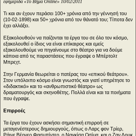
εφημερίδα «Το Βήμα Online» 10/02/2011
Τι και αν έχουν περάσει 100+ χρόνια από την γέννησή του
(10-02-1898) και 50+ χρόνια από τον θάνατό του; Τίποτα δεν
έχει αλλάξει.
Εξακολουθούν να παίζονται τα έργα του σε όλο τον κόσμο,
εξακολουθεί ο ίδιος να είναι επίκαιρος και εμείς
εξακολουθούμε να πηγαίνουμε στο θέατρο για να δούμε
κάποια από τις παραστάσεις που έγραψε ο Μπέρτολτ
Μπρεχτ.
Στην Γερμανία θεωρείται ο πατέρας του «επικού θεάτρου».
Στον υπόλοιπο κόσμο είναι γνωστός και γιατί υπηρέτησε το
«διδακτικό» και το «ανθρωπιστικό θέατρο» ως
δραματουργός και σκηνοθέτης. Πολλά είναι και τα ποιήματα
που έγραψε.
Επιρροές
Τα έργα του έχουν ασκήσει σημαντική επιρροή σε
μεταγενέστερους δημιουργούς, όπως ο Λαρς φον Τρίερ,
Ράινε Βέρνερ Φασμπίντερ, ο Ναγκίσα Οσίμα, και ο Ζαν Λουκ