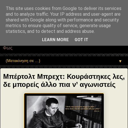
"copyrightHolder": { "@type": "Person", "name": "Sophia Drekou" },
"potentialAction": { "@type": "ReadAction", "target":
This site uses cookies from Google to deliver its services
"https://www.sophia-ntrekou.gr/2013/12/poly-kairo-agwnistikes-
and to analyze traffic. Your IP address and user-agent are
Brecht.html" } }
shared with Google along with performance and security
Αέναη επΑνάσταση
metrics to ensure quality of service, generate usage
statistics, and to detect and address abuse.
• Επιστήμη • Ψυχολογία • Λογοτεχνία • Τέχνες • Θεολογία •
LEARN MORE
GOT IT
Φιλοσοφία • Στοχασμοί... για τη μνήμη, τον άνθρωπο και το
Φως
▼
Μπέρτολτ Μπρεχτ: Κουράστηκες λες,
δε μπορείς άλλο πια ν’ αγωνιστείς