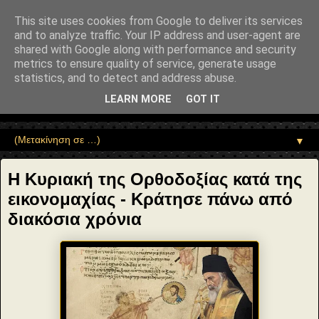
"copyrightHolder": { "@type": "Person", "name": "Sophia Drekou" },
"potentialAction": { "@type": "ReadAction", "target":
This site uses cookies from Google to deliver its services
"https://www.sophia-ntrekou.gr/2014/03/Kyriaki-tis-orthodoxias.html" } }
and to analyze traffic. Your IP address and user-agent are
Αέναη επΑνάσταση
shared with Google along with performance and security
metrics to ensure quality of service, generate usage
statistics, and to detect and address abuse.
• Επιστήμη • Ψυχολογία • Λογοτεχνία • Τέχνες • Θεολογία •
Φιλοσοφία • Στοχασμοί... για τη μνήμη, τον άνθρωπο και το
LEARN MORE
GOT IT
Φως
▼
Η Κυριακή της Ορθοδοξίας κατά της
εικονομαχίας - Κράτησε πάνω από
διακόσια χρόνια