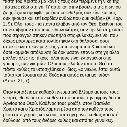
πίστη του Χριστού μα κανείς τους δεν περίμενε τη νίκη της
πίστεως εδώ στη γη. Γι' αυτό και στην βασιλεία της αιωνίου
ζωής έχουν αμοιφθεί με όσα «οφθαλμός ουκ είδε και ους
ουκ ήκουσε και επί καρδίαν ανθρώπου ουκ ανέβη» (Α' Κορ.
2, 9). Όλοι τους - τα πάντα έλαβαν από τον Θεό. Εκείνοι που
συνετρίβησαν από τους ειδωλολάτρες σαν την λάσπη, αυτοί
που στραγγαλίστηκαν σιωπηλά στις φυλακές, εκείνοι που
δίχως μάρτυρες καταποντίστηκαν στη θάλασσα, όσοι
αποκεφαλίστηκαν με ξίφος για το όνομα του Χριστού και
όσοι καμμιάν απόλαυση δε δοκίμασαν επάνω στη γη αλλά
μάλλον όλες τις πίκρες, όλοι τους είναι ενταγμένοι στις
γραμμές των νικητών. Όλοι τους έλαβαν από το Θεό τα
πάντα καθώς το υποσχέθηκε ο Ίδιος. «ο νικών, έσται αυτώ
ταύτα και έσομαι αυτώ Θεός και αυτός έσται μοι υιός»
(Αποκ. 21, 7).
Όταν κοιτάξετε με καθαρό πνευματικό βλέμμα αυτούς τους
νικητές, θα δείτε στον καθένα από αυτούς την σφραγίδα του
Αρνίου του Θεού. Καθένας τους μοιάζει στον Βασιλέα
Χριστό και ο Χριστός λάμπει μέσα από τον καθένα τους,
μέσα από γέρους και νέους, από ηγεμόνες καθώς και από
δούλους, από τους άνδρες καθώς και από τις γυναίκες.