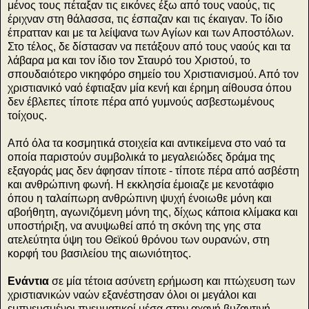
μένος τους πέταξαν τις εικόνες έξω από τους ναούς, τις
έριχναν στη θάλασσα, τις έσπαζαν και τις έκαιγαν. Το ίδιο
έπρατταν και με τα λείψανα των Αγίων και των Αποστόλων.
Στο τέλος, δε δίστασαν να πετάξουν από τους ναούς και τα
λάβαρα μα και τον ίδιο τον Σταυρό του Χριστού, το
σπουδαιότερο νικηφόρο σημείο του Χριστιανισμού. Από τον
χριστιανικό ναό έφτιαξαν μία κενή και έρημη αίθουσα όπου
δεν έβλεπες τίποτε πέρα από γυμνούς ασβεστωμένους
τοίχους.
Από όλα τα κοσμητικά στοιχεία και αντικείμενα στο ναό τα
οποία παριστούν συμβολικά το μεγαλειώδες δράμα της
εξαγοράς μας δεν άφησαν τίποτε - τίποτε πέρα από ασβέστη
και ανθρώπινη φωνή. Η εκκλησία έμοιαζε με κενοτάφιο
όπου η ταλαίπωρη ανθρώπινη ψυχή ένοιωθε μόνη και
αβοήθητη, αγωνιζόμενη μόνη της, δίχως κάποια κλίμακα και
υποστήριξη, να ανυψωθεί από τη σκόνη της γης στα
ατελεύτητα ύψη του Θεϊκού θρόνου των ουρανών, στη
κορφή του βασιλείου της αιωνιότητος.
Ενάντια
σε μία τέτοια ασύνετη ερήμωση και πτώχευση των
χριστιανικών ναών εξανέστησαν όλοι οι μεγάλοι και
εμπνευσμένοι πνευματικοί μέσα στην αχανή βυζαντινή