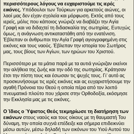
περισσότερους λόγους να ευχαριστούμε τις ιερές
εικόνες.
Υπόδουλοι των Τούρκων για αρκετούς αιώνες, οι
λαοί μας δεν είχαν σχολεία και μόρφωση. Εκτός από τους
ιερείς, μόλις που κάποιος γνώριζε να διαβάζει την Αγία
Γραφή και να διδαχτεί τη διδασκαλία της σωτηρίας. Ευτυχώς
όμως, η ανάγνωση αντικαταστάθη από την ενατένιση.
Έβλεπαν οι άνθρωποι την Αγία Γραφή αγιογραφημένη στις
εικόνες και τους ναούς. Έβλεπαν την ιστορία του Σωτήρος
μας, τους βίους των Αγίων, των ηρώων του Χριστού.
Περισσότερο με τα μάτια παρά με τα αυτιά γνώριζαν εκείνοι
την αλήθεια της ζωής και την οδό της σωτηρίας. Κράτησαν
έτσι την πίστη τους και έσωσαν τις ψυχές τους. Γι' αυτό ας
προσκυνήσουμε τις ιερές εικόνες και ας ευχαριστήσουμε την
αγαθή Πρόνοια του Θεού η οποία πέρα από τον λοιπό
πνευματικό πλούτο που χάρισε στην Ορθοδοξία, εκόσμησε
την Εκκλησία μας με τις εικόνες.
Ο Ίδιος ο Ύψιστος Θεός τεκμηρίωσε τη διατήρηση των
εικόνων
στους ναούς και τους οίκους με τη θαυμαστή Του
δύναμη, την οποία συχνά επέδειξε και σήμερα επιδεικνύει
μέσω αυτών, μέσω δηλαδή των εικόνων του Υιού Αυτού του