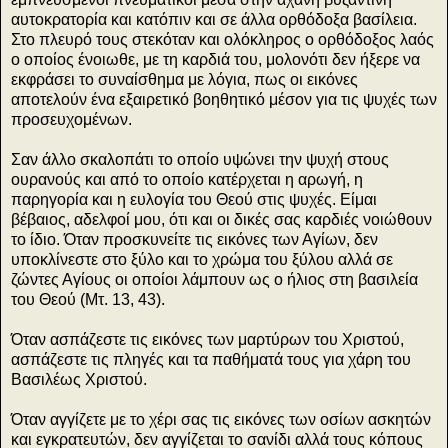
αυτοκρατορία και κατόπιν και σε άλλα ορθόδοξα βασίλεια.
Στο πλευρό τους στεκόταν και ολόκληρος ο ορθόδοξος λαός
ο οποίος ένοιωθε, με τη καρδιά του, μολονότι δεν ήξερε να
εκφράσει το συναίσθημα με λόγια, πως οι εικόνες
αποτελούν ένα εξαιρετικό βοηθητικό μέσον για τις ψυχές των
προσευχομένων.
Σαν άλλο σκαλοπάτι το οποίο υψώνει την ψυχή στους
ουρανούς και από το οποίο κατέρχεται η αρωγή, η
παρηγορία και η ευλογία του Θεού στις ψυχές. Είμαι
βέβαιος, αδελφοί μου, ότι και οι δικές σας καρδιές νοιώθουν
το ίδιο. Όταν προσκυνείτε τις εικόνες των Αγίων, δεν
υποκλίνεστε στο ξύλο και το χρώμα του ξύλου αλλά σε
ζώντες Αγίους οι οποίοι λάμπουν ως ο ήλιος στη βασιλεία
του Θεού (Μτ. 13, 43).
Όταν ασπάζεστε τις εικόνες των μαρτύρων του Χριστού,
ασπάζεστε τις πληγές και τα παθήματά τους για χάρη του
Βασιλέως Χριστού.
Όταν αγγίζετε με το χέρι σας τις εικόνες των οσίων ασκητών
και εγκρατευτών, δεν αγγίζεται το σανίδι αλλά τους κόπους