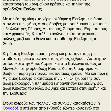
καταστροφή του ρωμαϊκού κράτους και τη νίκη της
ορθοδόξου Εκκλησίας.
Με τη νέα της νίκη στα χέρια, στάθηκε η Εκκλησία ενάντια
στον νέο της εχθρό, στους άραβες μουσουλμάνους και τους
ειδωλολάτρες Πέρσες, Αρμενίους, Σαρματούς, Ευρωπαίους
και Αφρικανούς. Και πάλι, ο αγώνας κράτησε μερικούς
αιώνες, μαζί και τα δεινά και τα πάθη της Εκκλησίας του
Θεού.
Κέρδισε η Εκκλησία μας τη νίκη και μ' αυτήν στα χέρια
στάθηκε ηρωικά απέναντι στους νέους εχθρούς. Αυτοί ήταν
οι Τούρκοι στην Ασία, Αφρική και στα Βαλκάνια καθώς οι
Μογγόλοι στην ορθόδοξη Ρωσία. Και πάλι μαρτύρια και
θλίψεις - τώρα για πολλές εκατοντάδες χρόνια. Μα και πάλι η
Αγία μας Εκκλησία κατάφερε την νίκη. Οι εχθροί της σαν
άλλη μακρόχρονη πλημμύρα εξηράνθησαν και εκείνη, σαν
άλλη Κιβωτός του Νώε, σώθηκε και έφτασε στην ειρήνη και
την ελευθερία.
Στους καιρούς των πολλών και συχνών κατακτήσεων, η
Ορθοδοξία
υπέφερε από εχθρούς εξωτερικούς ενώ στο