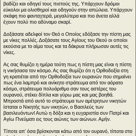
βαδίζει και οδηγεί τους πιστούς της. Υπάρχουν δρόμοι
εύκολοι μα ολισθηροί και οδηγούν στην απώλεια. Υπάρχουν
σκάφη πιο φανταχτερά, μεγαλύτερα και πιο άνετα αλλά
έχουν πολύ πιο αδύναμο σκαρί.
Δοξάσατε αδελφοί τον Θεό ο Οποίος εδόξασε την πίστη μας
με νίκες πολλές. Δοξάσατε τους Αγίους του Θεού οι οποίοι
εκούσια με το αίμα τους και τα δάκρυα πλήρωσαν αυτές τις
νίκες.
Ας σας θυμίζει η ημέρα τούτη πως η πίστη μας είναι η πίστη
η νικήσασα τον κόσμο. Ας σας θυμίζει ότι η Ορθοδοξία στη
γη κρατιέται από την Ορθοδοξία των ουρανών που σημαίνει
πως ένα λαμπρό και ανίκητο στράτευμα από τον αόρατο
κόσμο, στράτευμα πολυάριθμο σαν τους αστέρες του
ουρανού, στέκει δίπλα και γύρω μας και μας βοηθά.
Μπροστά από αυτό το στράτευμα των αμέτρητων νικητών
ίσταται ο Νικητής των νικητών, ο Βασιλεύς των
βασιλευόντων! Αυτώ η δόξα και η ευχαριστία συν Πατρί και
Αγίω Πνεύματι εις τους αιώνες των αιώνων. Αμήν.
Τίποτε απ' όσα βρίσκονται κάτω από τον ουρανό, τίποτα στο