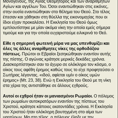
Μονογενούς, της Αγίας Θεομήτορος και των αναρίθμητων
Αγίων και αγγέλων Του. Όσοι εναντιώθηκαν στις εικόνες,
στην ουσία εναντιώθηκαν στο θέλημα του Θεού. Στο τέλος
έπεσαν και χάθηκαν στη θύελλα της εικονομαχίας που οι
ίδιοι είχαν προκαλέσει. Η Εκκλησία του Θεού όμως
εμπλουτίστηκε με μίαν ακόμα νίκη την οποία εμείς σήμερα
τιμούμε και για την οποία ευχαριστούμε ειλικρινά το Θεό.
Είθε η σημερινή φωτεινή μέρα να μας υπενθυμίζει και
όλες τις άλλες αναρίθμητες νίκες της ορθοδόξου
πίστεως
. Πρώτοι οι Εβραίοι ξεσηκώθηκαν εναντίον αυτής
της πίστης. Ο αγώνας κράτησε μερικές δεκάδες χρόνια.
Διασκορπίστηκαν σαν το άχυρο σε ολόκληρο τον κόσμο, ο
οίκος τους αφέθη έρημος καθώς τους το είχε προφητεύσει ο
Σωτήρας λέγοντας. «ιδού, αφίεται υμίν ο οίκος υμών
έρημος» (Μτ. 23, 38). Ενώ η Εκκλησία του Θεού με τη νίκη
στα χέρια της αντιστάθηκε σε άλλους εχθρούς.
Αυτοί οι εχθροί ήταν οι μανιασμένοι Ρωμαίοι.
Ο πόλεμος
των ρωμαίων αυτοκρατόρων εναντίον της πίστεως του
Χριστού, κράτησε κάποιες εκατοντάδες χρόνια. Η Εκκλησία
του Χριστού ήταν ολόκληρη βουτηγμένη στο αίμα των
μαρτύρων. Μα στο τέλος, ο πόλεμος έληξε με την