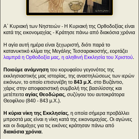
Α΄ Κυριακή των Νηστειών - Η Κυριακή της Ορθοδοξίας είναι
κατά της εικονομαχίας - Κράτησε πάνω από διακόσια χρόνια
Η αγία αυτή ημέρα είναι ξεχωριστή, διότι παρά το
κατανυκτικό κλίμα της Μεγάλης Τεσσαρακοστής, εορτάζει
λαμπρά η Ορθοδοξία μας, η αληθινή Εκκλησία του Χριστού
.
Ποιούμε ανάμνηση
του κορυφαίου γεγονότος της
εκκλησιαστικής μας ιστορίας, της αναστηλώσεως των ιερών
εικόνων, το οποίο επισυνέβη το
843 μ.Χ.
στο Βυζάντιο,
χάρις στην αποφασιστική συμβολή της βασιλίσσης και
μετέπειτα
αγίας Θεοδώρας
, συζύγου του αυτοκράτορα
Θεοφίλου (840 - 843 μ.Χ.).
Η κύρια νίκη της Εκκλησίας
, η οποία σήμερα προβάλλει
μπροστά μας είναι η νίκη κατά της εικονομαχίας. Οι αγώνες
και οι διαμάχες για τις εικόνες κράτησαν πάνω από
διακόσια χρόνια
.