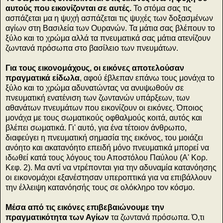
αυτούς που εικονίζονται σε αυτές.
Το στόμα σας τις
ασπάζεται μα η ψυχή ασπάζεται τις ψυχές των δοξασμένων
αγίων στη Βασιλεία των Ουρανών. Τα μάτια σας βλέπουν το
ξύλο και το χρώμα αλλά τα πνευματικά σας μάτια ατενίζουν
ζωντανά πρόσωπα στο βασίλειο των πνευμάτων.
Για τους εικονομάχους, οι εικόνες αποτελούσαν
πραγματικά είδωλα
, αφού έβλεπαν επάνω τους μονάχα το
ξύλο και το χρώμα αδυνατώντας να ανυψωθούν σε
πνευματική ενατένιση των ζωντανών υπάρξεων, των
αθανάτων πνευμάτων που εικονίζουν οι εικόνες. Όποιος
μονάχα με τους σωματικούς οφθαλμούς κοιτά, αυτός και
βλέπει σωματικά. Γι' αυτό, για ένα τέτοιον άνθρωπο,
διαφεύγει η πνευματική σημασία της εικόνος, του μοιάζει
ανόητο και ακατανόητο επειδή μόνο πνευματικά μπορεί να
ιδωθεί κατά τους λόγους του Αποστόλου Παύλου (Α' Κορ.
Κεφ. 2). Μα αντί να ντρέπονται για την αδυναμία κατανόησης
οι εικονομάχοι εξανέστησαν υπεροπτικά για να επιβάλλουν
την έλλειψη κατανόησής τους σε ολόκληρο τον κόσμο.
Μέσα από τις εικόνες επιβεβαιώνουμε την
πραγματικότητα των Αγίων
τα ζωντανά πρόσωπα. Ό,τι