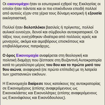
Οι
εικονομάχοι
ήταν οι εσωτερικοί εχθροί της Εκκλησίας οι
οποίοι ήταν πάντοτε και οι πιο επικίνδυνοι επειδή πολλοί
από αυτούς είχαν στα χέρια τους δύναμη κοσμική ή
εξουσία
εκκλησιαστική.
Πολλοί ήταν
δολοπλόκοι
βασιλείς ή πρίγκιπες, πολλοί
αυλικοί ευνούχοι, δεινοί και σύμβουλοι αυτοκρατορικοί. Οι
τάξεις τους ενισχύθηκαν ιδιαίτερα από πολλούς ιερείς και
μοναχούς, ακόμα και αιμοβόρους επισκόπους και
επιβαλλόμενους πατριάρχες.
Ο όρος
Εικονομαχία
αναφέρεται στη θεολογική και
πολιτική διαμάχη που ξέσπασε στη Βυζαντινή Αυτοκρατορία
κατά το μεγαλύτερο μέρος
του 8ου και το πρώτο μισό του
9ου αιώνα
, αναφορικά (σε πρώτο επίπεδο) με τη λατρεία
των χριστιανικών εικόνων.
Η Εικονομαχία
διαίρεσε
τους κατοίκους της αυτοκρατορίας
σε Εικονομάχους (επίσης αναφερόμενους ως
Εικονοκλάστες και Εικονολάτρες (επίσης αναφερόμενους
ως Εικονόφιλους και Εικονόδουλους).