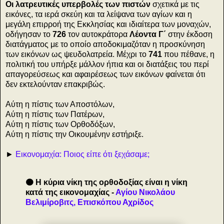
Οι λατρευτικές υπερβολές των πιστών
σχετικά με τις
εικόνες, τα ιερά σκεύη και τα λείψανα των αγίων και η
μεγάλη επιρροή της Εκκλησίας και ιδιαίτερα των μοναχών,
οδήγησαν το
726
τον αυτοκράτορα
Λέοντα Γ΄
στην έκδοση
διατάγματος με το οποίο αποδοκιμαζόταν η προσκύνηση
των εικόνων ως ψευδολατρεία. Μέχρι το
741
που πέθανε, η
πολιτική του υπήρξε μάλλον ήπια και οι διατάξεις του περί
απαγορεύσεως και αφαιρέσεως των εικόνων φαίνεται ότι
δεν εκτελούνταν επακριβώς.
Αύτη η πίστις των Αποστόλων,
Αύτη η πίστις των Πατέρων,
Αύτη η πίστις των Ορθοδόξων,
Αύτη η πίστις την Οικουμένην εστήριξε.
►
Εικονομαχία: Ποιος είπε ότι ξεχάσαμε;
🟤 Η κύρια νίκη της ορθοδοξίας είναι η νίκη
κατά της εικονομαχίας -
Αγίου Νικολάου
Βελιμίροβιτς, Επισκόπου Αχρίδος