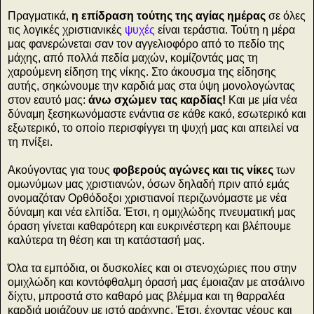
Πραγματικά,
η επίδραση τούτης της αγίας ημέρας
σε όλες
τις λογικές χριστιανικές
ψυχές
είναι τεράστια. Τούτη η μέρα
μας φανερώνεται σαν τον αγγελιοφόρο από το πεδίο της
μάχης, από πολλά πεδία μαχών, κομίζοντάς μας τη
χαρούμενη είδηση της νίκης. Στο άκουσμα της είδησης
αυτής, σηκώνουμε την καρδιά μας στα ύψη μονολογώντας
στον εαυτό μας:
άνω σχώμεν τας καρδίας!
Και με μία νέα
δύναμη ξεσηκωνόμαστε ενάντια σε κάθε κακό, εσωτερικό και
εξωτερικό, το οποίο περισφίγγει τη ψυχή μας και απειλεί να
τη πνίξει.
Ακούγοντας για τους
φοβερούς αγώνες και τις νίκες
των
ομωνύμων μας χριστιανών, όσων δηλαδή πριν από εμάς
ονομαζόταν Ορθόδοξοι χριστιανοί περιζωνόμαστε με νέα
δύναμη και νέα ελπίδα. Έτσι, η ομιχλώδης πνευματική μας
όραση γίνεται καθαρότερη και ευκρινέστερη και βλέπουμε
καλύτερα τη θέση και τη κατάστασή μας.
Όλα τα εμπόδια, οι δυσκολίες και οι στενοχώριες που στην
ομιχλώδη και κοντόφθαλμη όρασή μας έμοιαζαν με ατσάλινο
δίχτυ, μπροστά στο καθαρό μας βλέμμα και τη θαρραλέα
καρδιά μοιάζουν με ιστό αράχνης. Έτσι, έχοντας νέους και