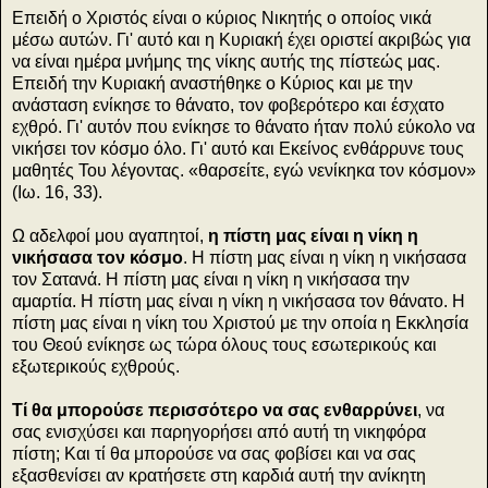
Επειδή ο Χριστός είναι ο κύριος Νικητής ο οποίος νικά
μέσω αυτών. Γι' αυτό και η Κυριακή έχει οριστεί ακριβώς για
να είναι ημέρα μνήμης της νίκης αυτής της πίστεώς μας.
Επειδή την Κυριακή αναστήθηκε ο Κύριος και με την
ανάσταση ενίκησε το θάνατο, τον φοβερότερο και έσχατο
εχθρό. Γι' αυτόν που ενίκησε το θάνατο ήταν πολύ εύκολο να
νικήσει τον κόσμο όλο. Γι' αυτό και Εκείνος ενθάρρυνε τους
μαθητές Του λέγοντας. «θαρσείτε, εγώ νενίκηκα τον κόσμον»
(Ιω. 16, 33).
Ω αδελφοί μου αγαπητοί,
η πίστη μας είναι η νίκη η
νικήσασα τον κόσμο
. Η πίστη μας είναι η νίκη η νικήσασα
τον Σατανά. Η πίστη μας είναι η νίκη η νικήσασα την
αμαρτία. Η πίστη μας είναι η νίκη η νικήσασα τον θάνατο. Η
πίστη μας είναι η νίκη του Χριστού με την οποία η Εκκλησία
του Θεού ενίκησε ως τώρα όλους τους εσωτερικούς και
εξωτερικούς εχθρούς.
Τί θα μπορούσε περισσότερο να σας ενθαρρύνει
, να
σας ενισχύσει και παρηγορήσει από αυτή τη νικηφόρα
πίστη; Και τί θα μπορούσε να σας φοβίσει και να σας
εξασθενίσει αν κρατήσετε στη καρδιά αυτή την ανίκητη