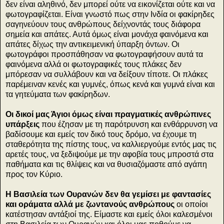
δεν είναι αληθινό, δεν μπορεί ούτε να εικονίζεται ούτε και να
φωτογραφίζεται. Είναι γνωστό πως στην Ινδία οι φακίρηδες
σαγηνεύουν τους ανθρώπους δείχνοντάς τους διάφορα
σημεία και απάτες. Αυτά όμως είναι μονάχα φαινόμενα και
απάτες δίχως την αντικειμενική ύπαρξη όντων. Οι
φωτογράφοι προσπάθησαν να φωτογραφήσουν αυτά τα
φαινόμενα αλλά οι φωτογραφικές τους πλάκες δεν
μπόρεσαν να συλλάβουν και να δείξουν τίποτε. Οι πλάκες
παρέμειναν κενές και γυμνές, όπως κενά και γυμνά είναι και
τα γητεύματα των φακίρηδων.
Οι δικοί μας Άγιοι όμως είναι πραγματικές ανθρώπινες
υπάρξεις
που έζησαν με τη παρότρυνση και ενθάρρυνση να
βαδίσουμε και εμείς τον δικό τους δρόμο, να έχουμε τη
σταθερότητα της πίστης τους, να καλλιεργούμε εντός μας τις
αρετές τους, να ξεδιψούμε με την αφοβία τους μπροστά στα
παθήματα και τις θλίψεις και να θυσιαζόμαστε από αγάπη
προς τον Κύριο.
Η Βασιλεία των Ουρανών δεν θα γεμίσει με φαντασίες
και οράματα αλλά με ζωντανούς ανθρώπους
οι οποίοι
κατέστησαν αντάξιοί της. Είμαστε και εμείς όλοι καλεσμένοι