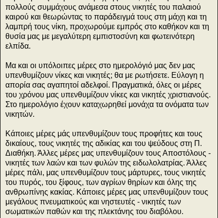
πολλούς συμμάχους ανάμεσα στους νικητές του παλαιού
καιρού και θεωρώντας το παράδειγμά τους στη μάχη και τη
λαμπρή τους νίκη, προχωρούμε εμπρός στο καθήκον και τη
θυσία μας με μεγαλύτερη εμπιστοσύνη και φωτεινότερη
ελπίδα.
Μα και οι υπόλοιπες μέρες στο ημερολόγιό μας δεν μας
υπενθυμίζουν νίκες και νικητές; θα με ρωτήσετε. Εύλογη η
απορία σας αγαπητοί αδελφοί. Πραγματικά, όλες οι μέρες
του χρόνου μας υπενθυμίζουν νίκες και νικητές χριστιανούς.
Στο ημερολόγιο έχουν καταχωρηθεί μονάχα τα ονόματα των
νικητών.
Κάποιες μέρες μάς υπενθυμίζουν τους προφήτες και τους
δικαίους, τους νικητές της αδικίας και του ψεύδους στη Π.
Διαθήκη. Άλλες μέρες μας υπενθυμίζουν τους Αποστόλους -
νικητές των λαών και των φυλών της ειδωλολατρίας. Άλλες
μέρες πάλι, μας υπενθυμίζουν τους μάρτυρες, τους νικητές
του πυρός, του ξίφους, των αγρίων θηρίων και όλης της
ανθρωπίνης κακίας. Κάποιες μέρες μας υπενθυμίζουν τους
μεγάλους πνευματικούς και νηστευτές - νικητές των
σωματικών παθών και της πλεκτάνης του διαβόλου.