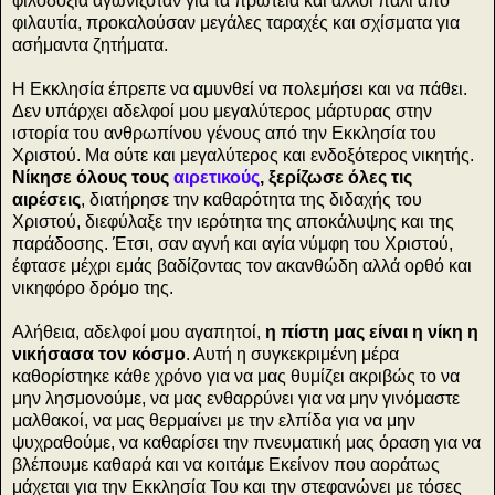
φιλοδοξία αγωνιζόταν για τα πρωτεία και άλλοι πάλι από
φιλαυτία, προκαλούσαν μεγάλες ταραχές και σχίσματα για
ασήμαντα ζητήματα.
Η Εκκλησία έπρεπε να αμυνθεί να πολεμήσει και να πάθει.
Δεν υπάρχει αδελφοί μου μεγαλύτερος μάρτυρας στην
ιστορία του ανθρωπίνου γένους από την Εκκλησία του
Χριστού. Μα ούτε και μεγαλύτερος και ενδοξότερος νικητής.
Νίκησε όλους τους
αιρετικούς
, ξερίζωσε όλες τις
αιρέσεις
, διατήρησε την καθαρότητα της διδαχής του
Χριστού, διεφύλαξε την ιερότητα της αποκάλυψης και της
παράδοσης. Έτσι, σαν αγνή και αγία νύμφη του Χριστού,
έφτασε μέχρι εμάς βαδίζοντας τον ακανθώδη αλλά ορθό και
νικηφόρο δρόμο της.
Αλήθεια, αδελφοί μου αγαπητοί,
η πίστη μας είναι η νίκη η
νικήσασα τον κόσμο
. Αυτή η συγκεκριμένη μέρα
καθορίστηκε κάθε χρόνο για να μας θυμίζει ακριβώς το να
μην λησμονούμε, να μας ενθαρρύνει για να μην γινόμαστε
μαλθακοί, να μας θερμαίνει με την ελπίδα για να μην
ψυχραθούμε, να καθαρίσει την πνευματική μας όραση για να
βλέπουμε καθαρά και να κοιτάμε Εκείνον που αοράτως
μάχεται για την Εκκλησία Του και την στεφανώνει με τόσες