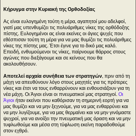
Κήρυγμα στην Κυριακή της Ορθοδοξίας
Ας είναι ευλογημένη τούτη η μέρα, αγαπητοί μου αδελφοί,
γιατί μας υπενθυμίζει τις πολυάριθμες νίκες της ορθόδοξης
πίστης. Ευλογημένοι ας είναι εκείνες οι άγιες ψυχές που
εθέσπισαν τούτη τη μέρα για να μας θυμίζει τις πολυάριθμες
νίκες της πίστης μας. Έτσι έγινε για το δικό μας καλό.
Επειδή, ενθυμούμενοι τις νίκες, παίρνουμε θάρρος στους
αγώνες που διεξάγουμε και σε κείνους που θα
ακολουθήσουν.
Αποτελεί αρχαία συνήθεια των στρατηγών
, πριν από τη
μάχη να απευθύνουν λόγο στους μαχητές για τις πρότερες
νίκες και έτσι να τους ενθαρρύνουν και ενθουσιάζουν για τη
νέα μάχη. Οι Άγιοι είναι οι πνευματικοί μας στρατηγοί.
Οι
Άγιοι
ήταν εκείνοι που καθόρισαν τη σημερινή εορτή για να
μας θυμίζει και να μην ξεχνούμε, για να μας ενθαρρύνει και
να μην λυγίζουμε, για να μας θερμαίνει και να μην γινόμαστε
ψυχροί, για να ανοίξει την πνευματική μας όραση και να μην
τυφλωθούμε και μέσα στη τύφλωση εκείνη παραδοθούμε
στον εχθρό.