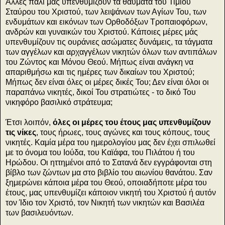
Άλλες πάλι μας υπενθυμίζουν τα θαύματα του Τιμίου
Σταύρου του Χριστού, των λειψάνων των Αγίων Του, των
ενδυμάτων και εικόνων των Ορθοδόξων Τροπαιοφόρων,
ανδρών και γυναικών του Χριστού. Κάποιες μέρες μάς
υπενθυμίζουν τις ουράνιες ασώματες δυνάμεις, τα τάγματα
των αγγέλων και αρχαγγέλων νικητών όλων των αντιπάλων
του Ζώντος και Μόνου Θεού. Μήπως είναι ανάγκη να
απαριθμήσω και τις ημέρες των δικαίων του Χριστού;
Μήπως δεν είναι όλες οι μέρες δικές Του; Δεν είναι όλοι οι
παραπάνω νικητές, δικοί Του στρατιώτες - το δικό Του
νικηφόρο βασιλικό στράτευμα;
Έτσι λοιπόν,
όλες οι μέρες του έτους μας υπενθυμίζουν
τις νίκες
, τους ήρωες, τους αγώνες και τους κόπους, τους
νικητές. Καμία μέρα του ημερολογίου μας δεν έχει σπιλωθεί
με το όνομα του Ιούδα, του Καϊάφα, του Πιλάτου ή του
Ηρώδου. Οι ηττημένοι από το Σατανά δεν εγγράφονται στη
βίβλο των ζώντων μα στο βιβλίο του αιωνίου θανάτου. Σαν
ξημερώνει κάποια μέρα του Θεού, οποιαδήποτε μέρα του
έτους, μας υπενθυμίζει κάποιον νικητή του Χριστού ή αυτόν
τον Ίδιο τον Χριστό, τον Νικητή των νικητών και Βασιλέα
των βασιλευόντων.