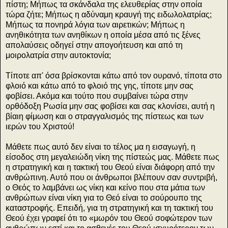
πίστη; Μήπως τα σκάνδαλα της ελευθερίας στην οποία
τώρα ζήτε; Μήπως η αδύναμη κραυγή της ειδωλολατρίας;
Μήπως τα πονηρά λόγια των αιρετικών; Μήπως η
ανηθικότητα των ανηθίκων η οποία μέσα από τις ξένες
απολαύσεις οδηγεί στην απογοήτευση και από τη
μοιρολατρία στην αυτοκτονία;
Τίποτε απ' όσα βρίσκονται κάτω από τον ουρανό, τίποτα στο
φλοιό και κάτω από το φλοιό της γης, τίποτε μην σας
φοβίσει. Ακόμα και τούτο που συμβαίνει τώρα στην
ορθόδοξη Ρωσία μην σας φοβίσει και σας κλονίσει, αυτή η
βίαιη φίμωση και ο στραγγαλισμός της πίστεως και των
ιερών του Χριστού!
Μάθετε πως αυτό δεν είναι το τέλος μα η εισαγωγή, η
είσοδος στη μεγαλειώδη νίκη της πίστεώς μας. Μάθετε πως
η στρατηγική και η τακτική του Θεού είναι διάφορη από την
ανθρώπινη. Αυτό που οι άνθρωποι βλέπουν σαν συντριβή,
ο Θεός το λαμβάνει ως νίκη και κείνο που στα μάτια των
ανθρώπων είναι νίκη για το Θεό είναι το σούρουπο της
καταστροφής. Επειδή, για τη στρατηγική και τη τακτική του
Θεού έχει γραφεί ότι το «μωρόν του Θεού σοφώτερον των