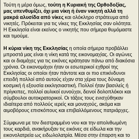
Τούτη η μέρα όμως,
τούτη η Κυριακή της Ορθοδοξίας,
μας υπενθυμίζει, όχι μια νίκη ή έναν νικητή αλλά τη
μακρά αλυσίδα από νίκες
και ολόκληρο στράτευμα από
νικητές. Πρόκειται για τις νίκες της Εκκλησίας σαν ολότητα.
Η Εκκλησία είναι εκείνος ο νικητής που σήμερα θυμόμαστε
και τιμούμε.
Η κύρια νίκη της Εκκλησίας
η οποία σήμερα προβάλλει
μπροστά μας είναι η νίκη κατά της εικονομαχίας. Οι αγώνες
και οι διαμάχες για τις εικόνες κράτησαν πάνω από διακόσια
χρόνια. Οι εικονομάχοι ήταν οι εσωτερικοί εχθροί της
Εκκλησίας οι οποίοι ήταν πάντοτε και οι πιο επικίνδυνοι
επειδή πολλοί από αυτούς είχαν στα χέρια τους δύναμη
κοσμική ή εξουσία εκκλησιαστική. Πολλοί ήταν βασιλείς ή
πρίγκιπες, πολλοί αυλικοί ευνούχοι, δεινοί δολοπλόκοι και
σύμβουλοι αυτοκρατορικοί. Οι τάξεις τους ενισχύθηκαν
ιδιαίτερα από πολλούς ιερείς και μοναχούς, ακόμα και
αιμοβόρους επισκόπους και επιβαλλόμενους πατριάρχες.
Σύμφωνα με τον διεστραμμένο νου και την απολιθωμένη
τους καρδιά, ανακήρυξαν τις εικόνες σε είδωλα και την
εικονολατρεία ως ειδωλολατρία. Μέσα στην έπαρση και το