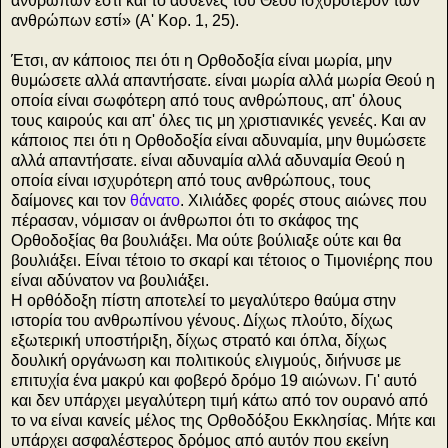
ανθρώπων εστί και το ασθενές του Θεού ισχυρότερον των
ανθρώπων εστί» (Α' Κορ. 1, 25).
Έτσι, αν κάποιος πει ότι η Ορθοδοξία είναι μωρία, μην
θυμώσετε αλλά απαντήσατε. είναι μωρία αλλά μωρία Θεού η
οποία είναι σωφότερη από τους ανθρώπους, απ' όλους
τους καιρούς και απ' όλες τις μη χριστιανικές γενεές. Και αν
κάποιος πει ότι η Ορθοδοξία είναι αδυναμία, μην θυμώσετε
αλλά απαντήσατε. είναι αδυναμία αλλά αδυναμία Θεού η
οποία είναι ισχυρότερη από τους ανθρώπους, τους
δαίμονες και τον
θάνατο
. Χιλιάδες φορές στους αιώνες που
πέρασαν, νόμισαν οι άνθρωποι ότι το σκάφος της
Ορθοδοξίας θα βουλιάξει. Μα ούτε βούλιαξε ούτε και θα
βουλιάξει. Είναι τέτοιο το σκαρί και τέτοιος ο Τιμονιέρης που
είναι αδύνατον να βουλιάξει.
Η ορθόδοξη πίστη αποτελεί το μεγαλύτερο θαύμα στην
ιστορία του ανθρωπίνου γένους. Δίχως πλούτο, δίχως
εξωτερική υποστήριξη, δίχως στρατό και όπλα, δίχως
δουλική οργάνωση και πολιτικούς ελιγμούς, διήνυσε με
επιτυχία ένα μακρύ και φοβερό δρόμο 19 αιώνων. Γι' αυτό
και δεν υπάρχει μεγαλύτερη τιμή κάτω από τον ουρανό από
το να είναι κανείς μέλος της Ορθοδόξου Εκκλησίας. Μήτε και
υπάρχει ασφαλέστερος δρόμος από αυτόν που εκείνη