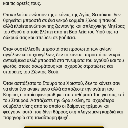
και τις αρετές τους.
Όταν κλαίετε ενώπιον της εικόνας της Αγίας Θεοτόκου, δεν
θρηνείται μπροστά σε ένα νεκρό κομμάτι ξύλου ή πανιού
αλλά κλαίετε ενώπιον της ζωντανής και σπλαχνικής Μητέρας
του Θεού η οποία βλέπει από τη Βασιλεία του Υιού της τα
δάκρυά σας και σπεύδει σε βοήθεια.
Όταν συστέλλεσθε μπροστά στα πρόσωπα των αγίων
αγγέλων και αρχαγγέλων, δεν το κάνετε μπροστά σε νεκρά
αντικείμενα αλλά μπροστά στα πνεύματα του αγαθού και του
φωτός, στους ασωμάτους και ισχυρούς στρατιώτες και
υπηρέτες του Ζώντος Θεού.
Όταν ασπάζεστε το Σταυρό του Χριστού, δεν το κάνετε σαν
να είναι ένα αντικείμενο αλλά ασπάζεστε την αγάπη του
Κυρίου, η οποία φανερώθηκε στα παθήματά Του για σας επί
του Σταυρού. Ασπάζεστε την ώρα εκείνη, το ισχυρότερο
σύμβολο νίκης από το οποίο οι δαίμονες τρέμουν και
φεύγουν, αυτό που δίνει θάρρος στη πληγωμένη καρδιά και
παρηγορία στη ταλαίπωρη ψυχή.