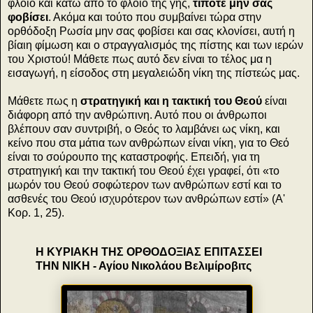
φλοιό και κάτω από το φλοιό της γης,
τίποτε μην σας
φοβίσει
. Ακόμα και τούτο που συμβαίνει τώρα στην
ορθόδοξη Ρωσία μην σας φοβίσει και σας κλονίσει, αυτή η
βίαιη φίμωση και ο στραγγαλισμός της πίστης και των ιερών
του Χριστού! Μάθετε πως αυτό δεν είναι το τέλος μα η
εισαγωγή, η είσοδος στη μεγαλειώδη νίκη της πίστεώς μας.
Μάθετε πως η
στρατηγική και η τακτική του Θεού
είναι
διάφορη από την ανθρώπινη. Αυτό που οι άνθρωποι
βλέπουν σαν συντριβή, ο Θεός το λαμβάνει ως νίκη, και
κείνο που στα μάτια των ανθρώπων είναι νίκη, για το Θεό
είναι το σούρουπο της καταστροφής. Επειδή, για τη
στρατηγική και την τακτική του Θεού έχει γραφεί, ότι «το
μωρόν του Θεού σοφώτερον των ανθρώπων εστί και το
ασθενές του Θεού ισχυρότερον των ανθρώπων εστί» (Α'
Κορ. 1, 25).
Η ΚΥΡΙΑΚΗ ΤΗΣ ΟΡΘΟΔΟΞΙΑΣ ΕΠΙΤΑΣΣΕΙ
ΤΗΝ ΝΙΚΗ - Αγίου Νικολάου Βελιμίροβιτς