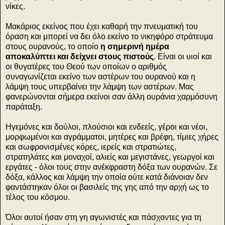
νίκες.
Μακάριος εκείνος που έχει καθαρή την πνευματική του
όραση και μπορεί να δει όλο εκείνο το νικηφόρο στράτευμα
στους ουρανούς, το οποίο
η σημερινή ημέρα
αποκαλύπτει και δείχνει στους πιστούς
. Είναι οι υιοί και
οι θυγατέρες του Θεού των οποίων ο αριθμός
συναγωνίζεται εκείνο των αστέρων του ουρανού και η
λάμψη τους υπερβαίνει την λάμψη των αστέρων. Μας
φανερώνονται σήμερα εκείνοι σαν άλλη ουράνια χαρμόσυνη
παράταξη.
Ηγεμόνες και δούλοι, πλούσιοι και ενδεείς, γέροι και νέοι,
μορφωμένοι και αγράμματοι, μητέρες και βρέφη, τίμιες χήρες
και σωφρονισμένες κόρες, ιερείς και στρατιώτες,
στρατηλάτες και μοναχοί, αλιείς και μεγιστάνες, γεωργοί και
εργάτες - όλοι τους στην ανέκφραστη δόξα των ουρανών. Σε
δόξα, κάλλος και λάμψη την οποία ούτε κατά διάνοιαν δεν
φαντάστηκαν όλοι οι βασιλείς της γης από την αρχή ως το
τέλος του κόσμου.
Όλοι αυτοί ήσαν στη γη αγωνιστές και πάσχοντες για τη