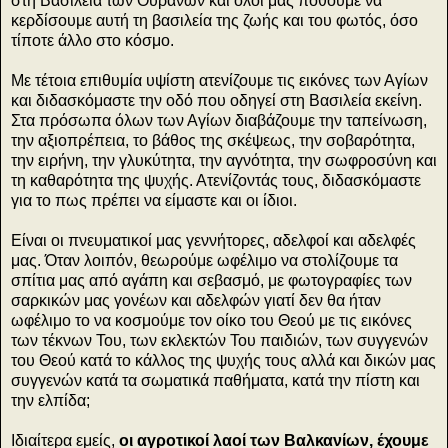
στη Βασιλεία των Ουρανών και όλοι μας ποθούμε να
κερδίσουμε αυτή τη βασιλεία της ζωής και του φωτός, όσο
τίποτε άλλο στο κόσμο.
Με τέτοια επιθυμία υψίστη ατενίζουμε τις εικόνες των Αγίων
και διδασκόμαστε την οδό που οδηγεί στη Βασιλεία εκείνη.
Στα πρόσωπα όλων των Αγίων διαβάζουμε την ταπείνωση,
την αξιοπρέπεια, το βάθος της σκέψεως, την σοβαρότητα,
την ειρήνη, την γλυκύτητα, την αγνότητα, την σωφροσύνη και
τη καθαρότητα της ψυχής. Ατενίζοντάς τους, διδασκόμαστε
για το πως πρέπει να είμαστε και οι ίδιοι.
Είναι οι πνευματικοί μας γεννήτορες, αδελφοί και αδελφές
μας. Όταν λοιπόν, θεωρούμε ωφέλιμο να στολίζουμε τα
σπίτια μας από αγάπη και σεβασμό, με φωτογραφίες των
σαρκικών μας γονέων και αδελφών γιατί δεν θα ήταν
ωφέλιμο το να κοσμούμε τον οίκο του Θεού με τις εικόνες
των τέκνων Του, των εκλεκτών Του παιδιών, των συγγενών
του Θεού κατά το κάλλος της ψυχής τους αλλά και δικών μας
συγγενών κατά τα σωματικά παθήματα, κατά την πίστη και
την ελπίδα;
Ιδιαίτερα εμείς,
οι αγροτικοί λαοί των Βαλκανίων, έχουμε