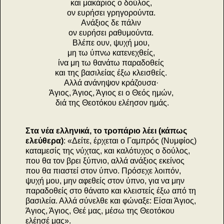
και μακάριος ο δούλος,
ον ευρήσει γρηγορούντα.
Ανάξιος δε πάλιν
ον ευρήσει ραθυμούντα.
Βλέπε ουν, ψυχή μου,
μη τω ύπνω κατενεχθείς,
ίνα μη τω θανάτω παραδοθείς
και της βασιλείας έξω κλεισθείς.
Αλλά ανάνηψον κράζουσα·
Άγιος, Άγιος, Άγιος ει ο Θεός ημών,
διά της Θεοτόκου ελέησον ημάς.
Στα νέα ελληνικά, το τροπάριο λέει (κάπως
ελεύθερα)
: «Δείτε, έρχεται ο Γαμπρός (Νυμφίος)
καταμεσίς της νύχτας, και καλότυχος ο δούλος,
που θα τον βρει ξύπνιο, αλλά ανάξιος εκείνος
που θα πιαστεί στον ύπνο. Πρόσεχε λοιπόν,
ψυχή μου, μην αφεθείς στον ύπνο, για να μην
παραδοθείς στο θάνατο και κλειστείς έξω από τη
βασιλεία. Αλλά σύνελθε και φώναξε: Είσαι Άγιος,
Άγιος, Άγιος, Θεέ μας, μέσω της Θεοτόκου
ελέησέ μας».