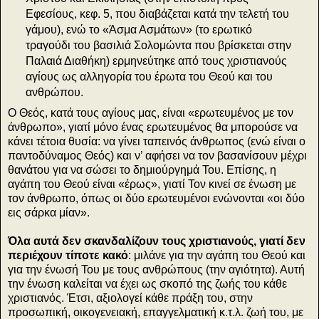
Εφεσίους, κεφ. 5, που διαβάζεται κατά την τελετή του
γάμου), ενώ το «Άσμα Ασμάτων» (το ερωτικό
τραγούδι του βασιλιά Σολομώντα που βρίσκεται στην
Παλαιά Διαθήκη) ερμηνεύτηκε από τους χριστιανούς
αγίους ως αλληγορία του έρωτα του Θεού και του
ανθρώπου.
Ο Θεός, κατά τους αγίους μας, είναι «ερωτευμένος με τον
άνθρωπο», γιατί μόνο ένας ερωτευμένος θα μπορούσε να
κάνει τέτοια θυσία: να γίνει ταπεινός άνθρωπος (ενώ είναι ο
παντοδύναμος Θεός) και ν’ αφήσει να τον βασανίσουν μέχρι
θανάτου για να σώσει το δημιούργημά Του. Επίσης, η
αγάπη του Θεού είναι «έρως», γιατί Τον κινεί σε ένωση με
τον άνθρωπο, όπως οι δύο ερωτευμένοι ενώνονται «οι δύο
εις σάρκα μίαν».
Όλα αυτά δεν σκανδαλίζουν τους χριστιανούς, γιατί δεν
περιέχουν τίποτε κακό
: μιλάνε για την αγάπη του Θεού και
για την ένωσή Του με τους ανθρώπους (την αγιότητα). Αυτή
την ένωση καλείται να έχει ως σκοπό της ζωής του κάθε
χριστιανός. Έτσι, αξιολογεί κάθε πράξη του, στην
προσωπική, οικογενειακή, επαγγελματική κ.τ.λ. ζωή του, με