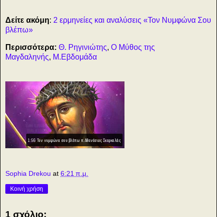
Δείτε ακόμη
:
2 ερμηνείες και αναλύσεις «Τον Νυμφώνα Σου
βλέπω»
Περισσότερα:
Θ. Ρηγινιώτης
,
Ο Μύθος της
Μαγδαληνής
,
Μ.Εβδομάδα
1:56 Τον νυμφώνα σου βλέπω π.Αθανάσιος Σκαρκαλάς
Sophia Drekou
at
6:21 π.μ.
Κοινή χρήση
1 σχόλιο: