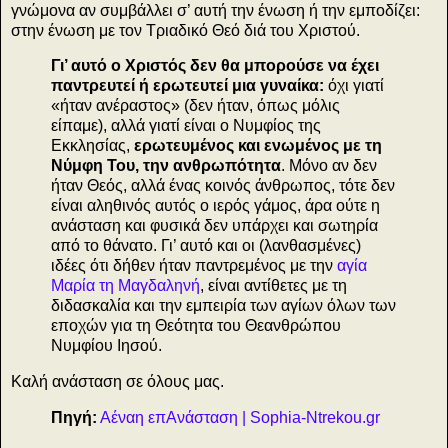
γνώμονα αν συμβάλλει σ’ αυτή την ένωση ή την εμποδίζει:
στην ένωση με τον Τριαδικό Θεό διά του Χριστού.
Γι’ αυτό ο Χριστός δεν θα μπορούσε να έχει
παντρευτεί ή ερωτευτεί μια γυναίκα:
όχι γιατί
«ήταν ανέραστος» (δεν ήταν, όπως μόλις
είπαμε), αλλά γιατί είναι ο Νυμφίος της
Εκκλησίας,
ερωτευμένος και ενωμένος με τη
Νύμφη Του, την ανθρωπότητα
. Μόνο αν δεν
ήταν Θεός, αλλά ένας κοινός άνθρωπος, τότε δεν
είναι αληθινός αυτός ο ιερός γάμος, άρα ούτε η
ανάσταση και φυσικά δεν υπάρχει και σωτηρία
από το θάνατο. Γι’ αυτό και οι (λανθασμένες)
ιδέες ότι δήθεν ήταν παντρεμένος με την
αγία
Μαρία τη Μαγδαληνή
, είναι αντίθετες με τη
διδασκαλία και την εμπειρία των αγίων όλων των
εποχών για τη Θεότητα του Θεανθρώπου
Νυμφίου Ιησού.
Καλή ανάσταση σε όλους μας.
Πηγή:
Αέναη επΑνάσταση | Sophia-Ntrekou.gr