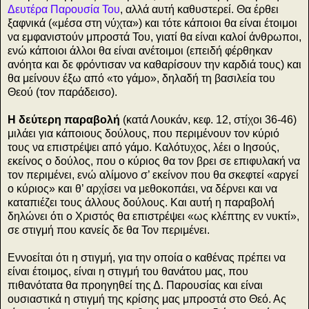
Δευτέρα Παρουσία Του
, αλλά αυτή καθυστερεί. Θα έρθει
ξαφνικά («μέσα στη νύχτα») και τότε κάποιοι θα είναι έτοιμοι
να εμφανιστούν μπροστά Του, γιατί θα είναι καλοί άνθρωποι,
ενώ κάποιοι άλλοι θα είναι ανέτοιμοι (επειδή φέρθηκαν
ανόητα και δε φρόντισαν να καθαρίσουν την καρδιά τους) και
θα μείνουν έξω από «το γάμο», δηλαδή τη βασιλεία του
Θεού (τον παράδεισο).
Η δεύτερη παραβολή
(κατά Λουκάν, κεφ. 12, στίχοι 36-46)
μιλάει για κάποιους δούλους, που περιμένουν τον κύριό
τους να επιστρέψει από γάμο. Καλότυχος, λέει ο Ιησούς,
εκείνος ο δούλος, που ο κύριος θα τον βρει σε επιφυλακή να
τον περιμένει, ενώ αλίμονο σ’ εκείνον που θα σκεφτεί «αργεί
ο κύριος» και θ’ αρχίσει να μεθοκοπάει, να δέρνει και να
καταπιέζει τους άλλους δούλους. Και αυτή η παραβολή
δηλώνει ότι ο Χριστός θα επιστρέψει «ως κλέπτης εν νυκτί»,
σε στιγμή που κανείς δε θα Τον περιμένει.
Εννοείται ότι η στιγμή, για την οποία ο καθένας πρέπει να
είναι έτοιμος, είναι η στιγμή του θανάτου μας, που
πιθανότατα θα προηγηθεί της Δ. Παρουσίας και είναι
ουσιαστικά η στιγμή της κρίσης μας μπροστά στο Θεό. Ας