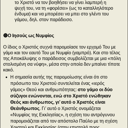
το Χριστό να τον βοηθήσει να γίνει λαμπερή η
ψυχή του, να τη «φορέσει» (ως το καταλληλότερο
ένδυμα) και να μπορέσει να μπει στο γλέντι του
γάμου, δηλ. στον παράδεισο.
🔴Ο Ιησούς ως Νυμφίος
Ο ίδιος ο Χριστός συχνά παρομοίασε τον ερχομό Του με
γάμο και τον εαυτό Του με Νυμφίο (γαμπρό). Και στο τέλος
της Αποκάλυψης ο παράδεισος συμβολίζεται με μια «πόλη
στολισμένη σα νύφη», μέσα στην οποία δεν μπαίνει τίποτε
κακό.
Η σημασία αυτής της παρομοίωσης είναι ότι στο
πρόσωπο του Χριστού συντελείται ένας «ιερός
γάμος» Θεού και ανθρωπότητας:
στο γάμο οι δύο
σύζυγοι ενώνονται, ενώ στο Χριστό ενώθηκαν
Θεός και άνθρωπος, γι’ αυτό ο Χριστός είναι
Θεάνθρωπος
. Γι’ αυτό ο Χριστός ονομάζεται
«Νυμφίος της Εκκλησίας», η σχέση του αντρόγυνου
παρομοιάζεται από τον απόστολο Παύλο με τη σχέση
Χριστού και Εκκλησίας (στην επιστολή προς