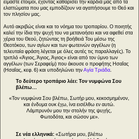
είμαστε έτοιμοι, έχοντας καθαρίσει την καρδιά μας από τα
ελαττώματα που μας εμποδίζουν να αγαπήσουμε το Θεό και
τον πλησίον μας.
Αυτό ακριβώς είναι και το νόημα του τροπαρίου. Ο ποιητής
καλεί την ίδια την ψυχή του να μετανοήσει και να αφεθεί στα
χέρια του Θεού, ζητώντας τη βοήθειά Του μέσω της
Θεοτόκου, των αγίων και των φωτεινών αγγέλων (η
τελευταία φράση λέγεται με όλες αυτές τις παραλλαγές). Το
τριπλό «Άγιος, Άγιος, Άγιος» είναι από τον ύμνο των
αγγέλων (των Σεραφείμ) που άκουσε ο προφήτης Ησαΐας
(Ησαΐας, κεφ. 6) και υποδηλώνει την
Αγία Τριάδα
.
Το δεύτερο τροπάριο λέει: Τον νυμφώνα Σου
βλέπω…
«Τον νυμφώνα Σου βλέπω,
Σωτήρ μου, κεκοσμημένον,
και ένδυμα ουκ έχω,
ίνα εισέλθω εν αυτώ.
Λάμπρυνόν μου
την στολήν της ψυχής,
Φωτοδότα, και σώσον με».
Σε νέα ελληνικά:
«
Σωτήρα μου, βλέπω