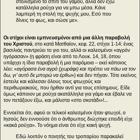
στολισμένο το σπίτι του γάμου, αλλά δεν έχω
κατάλληλα ρούχα για να μπω μέσα. Κάνε
λαμπερή τη στολή της ψυχής μου, Εσύ που
δίνεις το φως, και σώσε με
».
Οι στίχοι είναι εμπνευσμένοι από μια άλλη παραβολή
του Χριστού
, στο κατά Ματθαίον, κεφ. 22, στίχοι 1-14: ένας
βασιλιάς παντρεύει το γιο του, αλλά οι καλεσμένοι «αγρόν
ηγόρασαν» (η φράση είναι από το Λουκ. 14, 18, όπου
υπάρχει η ίδια παραβολή ή μια παρόμοια – εκεί κάποιος
λέει: «
αγόρασα ένα αγρό (χωράφι) και πρέπει να πάω να τον
δω, γι’ αυτό δε μπορώ να έρθω
») και δεν πήγαν. Τότε εκείνος
έστειλε και κάλεσαν όλους τους φτωχούς και
περιθωριακούς, που ήρθαν αντί για τους επίσημους. Είδε
όμως κάποιον με ρούχα ακατάλληλα για γάμο και έβαλε να
τον πετάξουν έξω, και μάλιστα «στο σκοτάδι»!...
Εννοείται ότι, αφού οι τελικοί καλεσμένοι ήταν φτωχοί, ο
Ιησούς δεν εννοούσε ότι ο άνθρωπος διώχτηκε επειδή είχε
«κακά ρούχα». Το νόημα είναι ότι είχε κακή ψυχή.
Εδώ λοιπόν ο ποιητής του τροπαρίου παρακαλεί