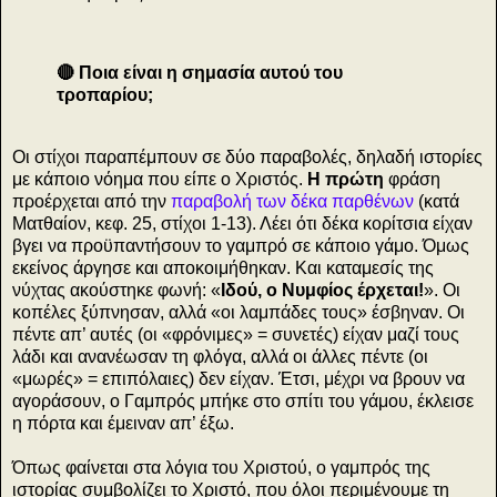
🔴 Ποια είναι η σημασία αυτού του
τροπαρίου;
Οι στίχοι παραπέμπουν σε δύο παραβολές,
δηλαδή ιστορίες
με κάποιο νόημα που είπε ο Χριστός.
Η πρώτη
φράση
προέρχεται από την
παραβολή των δέκα παρθένων
(κατά
Ματθαίον, κεφ. 25, στίχοι 1-13). Λέει ότι δέκα κορίτσια είχαν
βγει να προϋπαντήσουν το γαμπρό σε κάποιο γάμο. Όμως
εκείνος άργησε και αποκοιμήθηκαν. Και καταμεσίς της
νύχτας ακούστηκε φωνή: «
Ιδού, ο Νυμφίος έρχεται!
». Οι
κοπέλες ξύπνησαν, αλλά «οι λαμπάδες τους» έσβηναν. Οι
πέντε απ’ αυτές (οι «φρόνιμες» = συνετές) είχαν μαζί τους
λάδι και ανανέωσαν τη φλόγα, αλλά οι άλλες πέντε (οι
«μωρές» = επιπόλαιες) δεν είχαν. Έτσι, μέχρι να βρουν να
αγοράσουν, ο Γαμπρός μπήκε στο σπίτι του γάμου, έκλεισε
η πόρτα και έμειναν απ’ έξω.
Όπως φαίνεται στα λόγια του Χριστού, ο γαμπρός της
ιστορίας συμβολίζει το Χριστό, που όλοι περιμένουμε τη