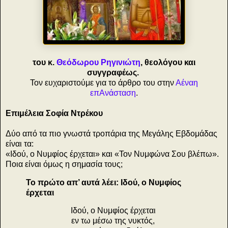
του κ.
Θεόδωρου Ρηγινιώτη
, θεολόγου και
συγγραφέως.
Τον ευχαριστούμε για το άρθρο του στην
Αέναη
επΑνάσταση
.
Επιμέλεια Σοφία Ντρέκου
Δύο από τα πιο γνωστά τροπάρια της Μεγάλης Εβδομάδας
είναι τα:
«Ιδού, ο Νυμφίος έρχεται» και «Τον Νυμφώνα Σου βλέπω».
Ποια είναι όμως η σημασία τους;
Το πρώτο απ’ αυτά λέει: Ιδού, ο Νυμφίος
έρχεται
Ιδού, ο Νυμφίος έρχεται
εν τω μέσω της νυκτός,