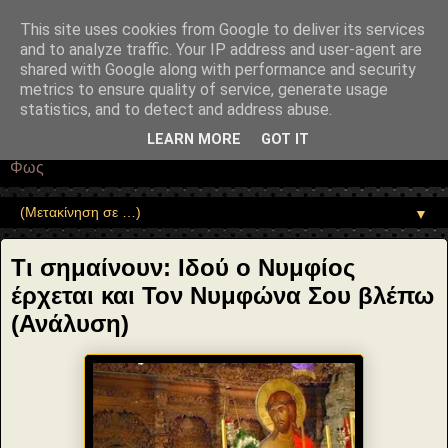
"copyrightHolder": { "@type": "Person", "name": "Sophia Drekou" },
"potentialAction": { "@type": "ReadAction", "target":
This site uses cookies from Google to deliver its services
"https://www.sophia-ntrekou.gr/2014/04/Ti-simainei-Idou-o-Nymfios-
and to analyze traffic. Your IP address and user-agent are
erxetai.html" } }
shared with Google along with performance and security
Αέναη επΑνάσταση
metrics to ensure quality of service, generate usage
statistics, and to detect and address abuse.
• Επιστήμη • Ψυχολογία • Λογοτεχνία • Τέχνες • Θεολογία •
LEARN MORE
GOT IT
Φιλοσοφία • Στοχασμοί... για τη μνήμη, τον άνθρωπο και το
Φως
▼
Τι σημαίνουν: Ιδού ο Νυμφίος
έρχεται και Τον Νυμφώνα Σου βλέπω
(Ανάλυση)