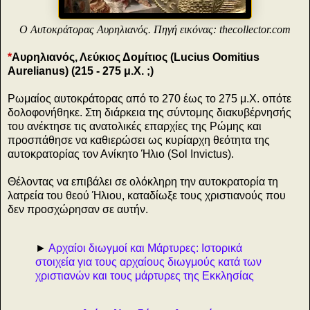
Ο Αυτοκράτορας Αυρηλιανός. Πηγή εικόνας: thecollector.com
*
Αυρηλιανός, Λεύκιος Δομίτιος (Lucius Oomitius
Aurelianus) (215 - 275 μ.Χ. ;)
Ρωμαίος αυτοκράτορας από το 270 έως το 275 μ.Χ. οπότε
δολοφονήθηκε. Στη διάρκεια της σύντομης διακυβέρνησής
του ανέκτησε τις ανατολικές επαρχίες της Ρώμης και
προσπάθησε να καθιερώσει ως κυρίαρχη θεότητα της
αυτοκρατορίας τον Ανίκητο Ήλιο (Sol Invictus).
Θέλοντας να επιβάλει σε ολόκληρη την αυτοκρατορία τη
λατρεία του θεού Ήλιου, καταδίωξε τους χριστιανούς που
δεν προσχώρησαν σε αυτήν.
►
Αρχαίοι διωγμοί και Μάρτυρες: Ιστορικά
στοιχεία για τους αρχαίους διωγμούς κατά των
χριστιανών και τους μάρτυρες της Εκκλησίας