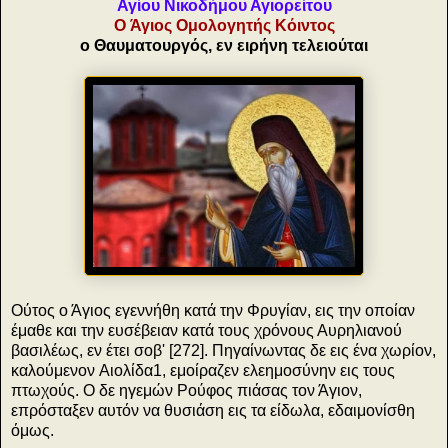
Αγίου Νικοδήμου Αγιορείτου
O Άγιος Oμολογητής Kόιντος
ο Θαυματουργός, εν ειρήνη τελειούται
Oύτος ο Άγιος εγεννήθη κατά την Φρυγίαν, εις την οποίαν
έμαθε και την ευσέβειαν κατά τους χρόνους Αυρηλιανού
βασιλέως, εν έτει σοβ' [272]. Πηγαίνωντας δε εις ένα χωρίον,
καλούμενον Aιολίδα1, εμοίραζεν ελεημοσύνην εις τους
πτωχούς. O δε ηγεμών Pούφος πιάσας τον Άγιον,
επρόσταξεν αυτόν να θυσιάση εις τα είδωλα, εδαιμονίσθη
όμως.