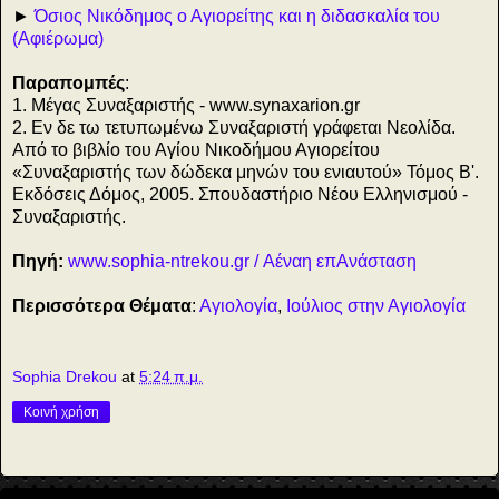
►
Όσιος Νικόδημος ο Αγιορείτης και η διδασκαλία του
(Αφιέρωμα)
Παραπομπές
:
1. Μέγας Συναξαριστής - www.synaxarion.gr
2. Eν δε τω τετυπωμένω Συναξαριστή γράφεται Nεολίδα.
Από το βιβλίο του Αγίου Νικοδήμου Αγιορείτου
«Συναξαριστής των δώδεκα μηνών του ενιαυτού» Τόμος Β'.
Εκδόσεις Δόμος, 2005. Σπουδαστήριο Νέου Ελληνισμού -
Συναξαριστής.
Πηγή:
www.sophia-ntrekou.gr / Αέναη επΑνάσταση
Περισσότερα Θέματα
:
Αγιολογία
,
Ιούλιος στην Αγιολογία
Sophia Drekou
at
5:24 π.μ.
Κοινή χρήση