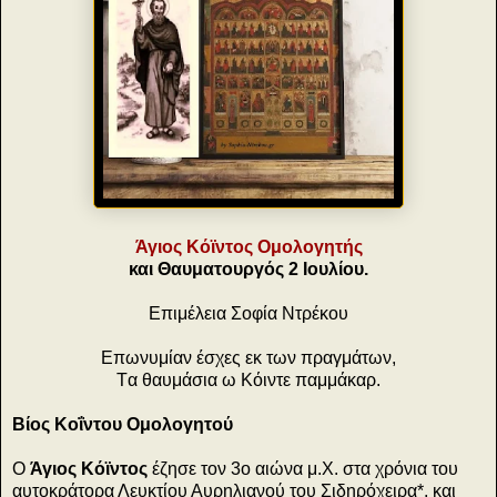
Άγιος Κόϊντος Ομολογητής
και Θαυματουργός 2 Ιουλίου.
Επιμέλεια Σοφία Ντρέκου
Eπωνυμίαν έσχες εκ των πραγμάτων,
Tα θαυμάσια ω Kόιντε παμμάκαρ.
Βίος Κοΐντου Ομολογητού
Ο
Άγιος Κόϊντος
έζησε τον 3ο αιώνα μ.Χ. στα χρόνια του
αυτοκράτορα Λευκτίου Αυρηλιανού του Σιδηρόχειρα*, και