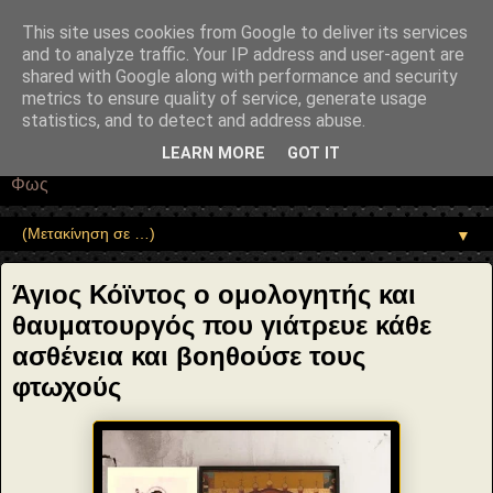
"copyrightHolder": { "@type": "Person", "name": "Sophia Drekou" },
"potentialAction": { "@type": "ReadAction", "target":
This site uses cookies from Google to deliver its services
"https://www.sophia-ntrekou.gr/2014/07/Agios-kointos-omologitis.html"
and to analyze traffic. Your IP address and user-agent are
} }
shared with Google along with performance and security
Αέναη επΑνάσταση
metrics to ensure quality of service, generate usage
statistics, and to detect and address abuse.
• Επιστήμη • Ψυχολογία • Λογοτεχνία • Τέχνες • Θεολογία •
LEARN MORE
GOT IT
Φιλοσοφία • Στοχασμοί... για τη μνήμη, τον άνθρωπο και το
Φως
▼
Άγιος Κόϊντος ο ομολογητής και
θαυματουργός που γιάτρευε κάθε
ασθένεια και βοηθούσε τους
φτωχούς