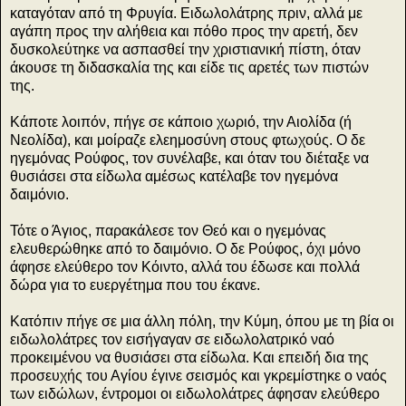
καταγόταν από τη Φρυγία. Ειδωλολάτρης πριν, αλλά με
αγάπη προς την αλήθεια και πόθο προς την αρετή, δεν
δυσκολεύτηκε να ασπασθεί την χριστιανική πίστη, όταν
άκουσε τη διδασκαλία της και είδε τις αρετές των πιστών
της.
Κάποτε λοιπόν, πήγε σε κάποιο χωριό, την Αιολίδα (ή
Nεολίδα), και μοίραζε ελεημοσύνη στους φτωχούς. Ο δε
ηγεμόνας Ρούφος, τον συνέλαβε, και όταν του διέταξε να
θυσιάσει στα είδωλα αμέσως κατέλαβε τον ηγεμόνα
δαιμόνιο.
Τότε ο Άγιος, παρακάλεσε τον Θεό και ο ηγεμόνας
ελευθερώθηκε από το δαιμόνιο. Ο δε Ρούφος, όχι μόνο
άφησε ελεύθερο τον Κόιντο, αλλά του έδωσε και πολλά
δώρα για το ευεργέτημα που του έκανε.
Κατόπιν πήγε σε μια άλλη πόλη, την Κύμη, όπου με τη βία οι
ειδωλολάτρες τον εισήγαγαν σε ειδωλολατρικό ναό
προκειμένου να θυσιάσει στα είδωλα. Και επειδή δια της
προσευχής του Αγίου έγινε σεισμός και γκρεμίστηκε ο ναός
των ειδώλων, έντρομοι οι ειδωλολάτρες άφησαν ελεύθερο