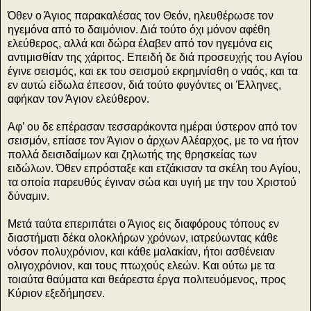
Όθεν ο Άγιος παρακαλέσας τον Θεόν, ηλευθέρωσε τον
ηγεμόνα από το δαιμόνιον. Διά τούτο όχι μόνον αφέθη
ελεύθερος, αλλά και δώρα έλαβεν από τον ηγεμόνα εις
αντιμισθίαν της χάριτος. Επειδή δε διά προσευχής του Αγίου
έγινε σεισμός, και εκ του σεισμού εκρημνίσθη ο ναός, και τα
εν αυτώ είδωλα έπεσον, διά τούτο φυγόντες οι Έλληνες,
αφήκαν τον Άγιον ελεύθερον.
Aφ’ ου δε επέρασαν τεσσαράκοντα ημέραι ύστερον από τον
σεισμόν, επίασε τον Άγιον ο άρχων Αλέαρχος, με το να ήτον
πολλά δεισιδαίμων και ζηλωτής της θρησκείας των
ειδώλων. Όθεν επρόσταξε και ετζάκισαν τα σκέλη του Αγίου,
τα οποία παρευθύς έγιναν σώα και υγιή με την του Χριστού
δύναμιν.
Mετά ταύτα επεριπάτει ο Άγιος εις διαφόρους τόπους εν
διαστήματι δέκα ολοκλήρων χρόνων, ιατρεύωντας κάθε
νόσον πολυχρόνιον, και κάθε μαλακίαν, ήτοι ασθένειαν
ολιγοχρόνιον, και τους πτωχούς ελεών. Kαι ούτω με τα
τοιαύτα θαύματα και θεάρεστα έργα πολιτευόμενος, προς
Κύριον εξεδήμησεν.