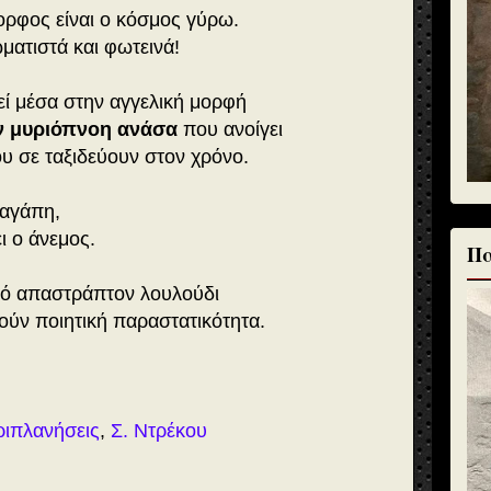
ορφος είναι ο κόσμος γύρω.
ματιστά και φωτεινά!
εί μέσα στην αγγελική μορφή
ν μυριόπνοη ανάσα
που ανοίγει
ου σε ταξιδεύουν στον χρόνο.
 αγάπη,
ι ο άνεμος.
Πα
κό απαστράπτον λουλούδι
λούν ποιητική παραστατικότητα.
ριπλανήσεις
,
Σ. Ντρέκου