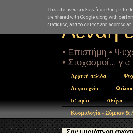
"copyrightHolder": { "@type": "Person", "name": "Sophia 
tis-agapis-mesa-apo-fysika-fainomena.html" } }
This site uses cookies from Google to del
are shared with Google along with perfor
Αέναη 
statistics, and to detect and address ab
• Επιστήμη • Ψυχο
• Στοχασμοί... γι
Αρχική σελίδα
Ψυχ
Λογοτεχνία
Φιλοσ
Ιστορία
Αθήνα
Κοσμολογία - Σύμπαν &
Σαν μυριόπνοη ανάσα