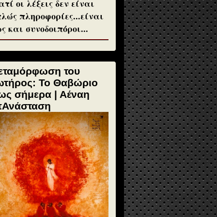
ατί οι λέξεις δεν είναι
λώς πληροφορίες...είναι
ς και συνοδοιπόροι...
εταμόρφωση του
ωτήρος: Το Θαβώριο
ως σήμερα | Αέναη
πΑνάσταση