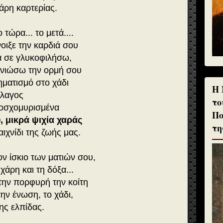
άρη καρτερίας.
τώρα... το μετά....
οιξε την καρδιά σου
α σε γλυκοφιλήσω,
α νιώσω την ορμή σου
ηματισμό στο χάδι
H 
έλαγος
το
 μοσχομυρισμένα
Πο
, μικρά ψιχία χαράς
τη
ιχνίδι της ζωής μας.
ν ίσκιο των ματιών σου,
χάρη και τη δόξα...
την πορφυρή την κοίτη
την ένωση, το χάδι,
ης ελπίδας.