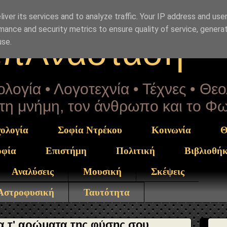
Drekou" }, "potentialAction": { "@type": "ReadAction", "t
iver its services and to analyze traffic. Your IP address and use
mance and security metrics to ensure quality of service, genera
επΑνάσταση
use.
λογία • Λογοτεχνία • Τέχνες • Θε
α τη μνήμη, τον άνθρωπο και το Φ
ολογία
Σοφία Ντρέκου
Κοινωνία
Θ
οφία
Επιστήμη
Πολιτική
Βιβλιοθή
Αναλύσεις
Μουσική
Σκέψεις
 Αστροφυσική
Ταυτότητα
 τ' αρώματα της φύσης σου