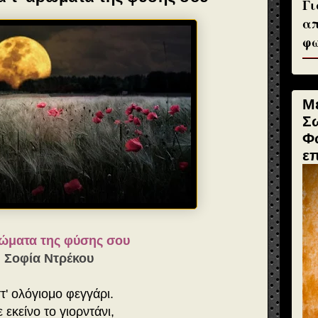
Γι
απ
φω
Μ
Σ
Φ
ε
ρώματα της φύσης σου
Σοφία Ντρέκου
τ' ολόγιομο φεγγάρι.
 εκείνο το γιορντάνι,