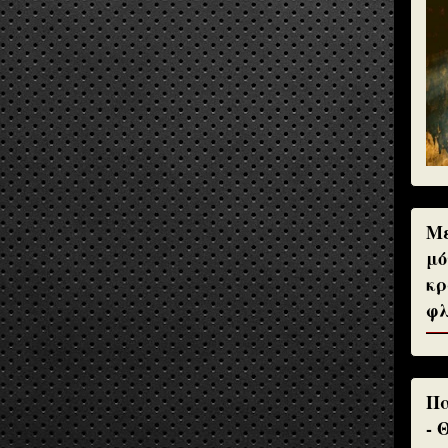
Με
μό
κρ
φλ
Πα
- 