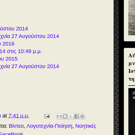
ύστου 2014
εχνία 27 Αυγούστου 2014
υ 2016
4 στις 10:49 μ.μ.
Αύ
ου 2015
μν
εχνία 27 Αυγούστου 2014
Ισ
τη
u
at
7:41 μ.μ.
ατα:
Βίντεο
,
Λογοτεχνία-Ποίηση
,
Νοητικές
FaceBook