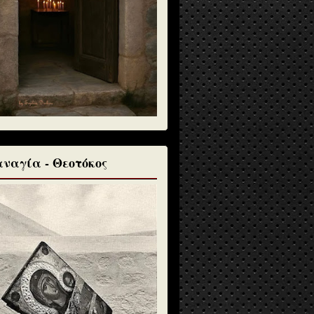
ναγία - Θεοτόκος