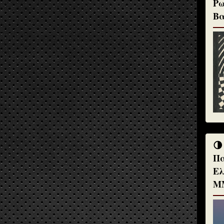
Ρω
Βα
🌗
Πα
Ελ
Μ