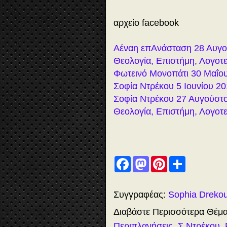
αρχείο facebook
Αέναη επΑνάσταση 28 Αυγο
Θεολογία, Επιστήμη, Λογοτ
Φωτεινό Μονοπάτι 30 Μαΐο
Σοφία Ντρέκου 5 Ιουνίου 201
Σοφία Ντρέκου 27 Αυγούστ
Θεολογία, Επιστήμη, Λογοτ
F
M
P
S
a
a
i
h
c
s
n
a
e
t
t
r
b
o
e
e
Συγγραφέας:
Sophia Dreko
o
d
r
o
o
e
Διαβάστε Περισσότερα Θέμ
k
n
s
t
Περιπλανήσεις
,
Σ.Ντρέκου
,