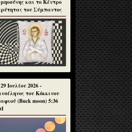
μηοσύνης και το Κέντρο
ρύτητας του Σύμπαντος
 29 Ιουλίου 2026 -
νσέληνος του Κόκκινου
αφιού (Buck moon) 5:36
Μ