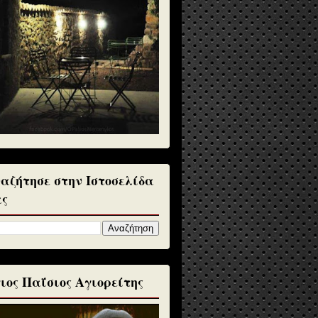
αζήτησε στην Ιστοσελίδα
ς
ιος Παΐσιος Αγιορείτης