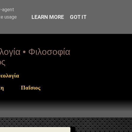
arget": "https://www.sophia-ntrekou.gr/2015/06/o-orismos-
r-agent
LEARN MORE
GOT IT
te usage
ολογία • Φιλοσοφία
ως
εολογία
κη
Παΐσιος