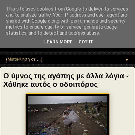
"copyrightHolder": { "@type": "Person", "name": "Sophia Drekou" },
"potentialAction": { "@type": "ReadAction", "target":
This site uses cookies from Google to deliver its services
"https://www.sophia-ntrekou.gr/2017/02/o.ymnos.tis.agapis.html" } }
and to analyze traffic. Your IP address and user-agent are
Αέναη επΑνάσταση
shared with Google along with performance and security
metrics to ensure quality of service, generate usage
statistics, and to detect and address abuse.
• Επιστήμη • Ψυχολογία • Λογοτεχνία • Τέχνες • Θεολογία •
Φιλοσοφία • Στοχασμοί... για τη μνήμη, τον άνθρωπο και το
LEARN MORE
GOT IT
Φως
▼
Ο ύμνος της αγάπης με άλλα λόγια -
Χάθηκε αυτός ο οδοιπόρος