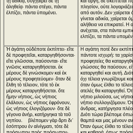
τῇ ἀδικίᾳ, συγχαίρει δὲ τῇ
και οργή, δε σκέπτεται π
ἀληθείᾳ· πάντα στέγει, πάντα
πλησίον, ούτε λογαριάζε
ἐλπίζει, πάντα ὑπομένει.
από αυτόν. Δεν χαίρεται 
γίνεται αδικία, χαίρεται 
αλήθεια να επικρατεί. Η
ανέχεται, στα πάντα εμπι
ελπίζει, τα πάντα υπομένε
Ἡ άγάπη οὐδέποτε ἐκπίπτει· εἴτε
Η αγάπη ποτέ δεν εκπίπτ
δὲ προφητεῖαι, καταργηθήσονται·
πάντοτε ισχυρή: τα χαρίσμ
εἴτε γλῶσσαι, παύσονται· εἴτε
προφητείες θα καταργηθού
γνῶσις καταργηθήσεται. ἐκ
γλώσσες θα παύσουν, είτ
μέρους δὲ γινώσκομεν καὶ ἐκ
καταργηθεί και αυτή. Διότ
μέρους προφητεύομεν· ὅταν δὲ
όχι τέλεια γνωρίζουμε κ
ἔλθη τὸ τέλειον, τότε τὸ ἐκ
όταν όμως έλθει το τέλειο
μέρους καταργηθήσεται. ὅτε
ατελές θα καταργηθεί. Ό
ἤμην νήπιος, ὡς νήπιος
νήπιο μιλούσα, ως νήπι
ἐλάλουν, ὡς νήπιος ἐφρόνουν,
νήπιο συλλογιζόμουν. Ό
ὡς νήπιος ἐλογιζόμουν· ὅτε δὲ
άνδρας, κατήργησα πλέον
γέγονα ἀνήρ, κατήργηκα τὰ τοῦ
Διότι τώρα βλέπομε όπω
νηπίου. βλέπομεν γὰρ ἄρτι δι᾿
θαμπά και μας μένουν αν
ἐσόπτρου ἐν αἰνίγματι, τότε δὲ
Όταν όμως έλθει το τέλει
πρόσωπον πρὸς πρόσωπον·
και καθαρά, όπως πρόσ