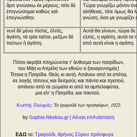
ἄρτι γινώσκω ἐκ μέρους, τότε δὲ
Τώρα γνωρίζω μόνον ένα
έπιγνώσομαι καθὼς καὶ
αλήθειας, τότε όμως θα 
ἐπεγνώσθην.
γνώση, όσο με γνωρίζει
νυνὶ δὲ μένει πίστις, ἐλπίς,
Αυτά θα γίνουν, τώρα δε 
ἀγάπη, τὰ τρία ταῦτα· μείζων δὲ
ελπίς, η αγάπη, αυτά τα 
τούτων ἡ άγάπη.
από αυτά είναι η αγάπη.
Πόσο ακριβά πληρώνεται τ’ άνθισμα των πατρίδων,
του Μάη κι Απρίλη των εθνών ο ξαναγεννημός!
Τέτοια η Πατρίδα. Θεός κι αυτή. Απάνου από τα σπίτια,
σε λογής τόπους και δεσμούς και πάντα και προτού,
απάνου από τα χώματα κι από τα αμπελοφύτια,
μια είν’ η Πατρίδα, και παντού.
Κωστής Παλαμάς
: Το τραγούδι των προσφύγων, 1925
by
Sophia Ntrekou.gr | Αέναη επΑνάσταση
ΕΔΩ
το:
Τραγούδι, θρήνος Σύρου πρόσφυγα