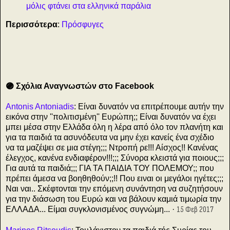
μόλις φτάνει στα ελληνικά παράλια
Περισσότερα
:
Πρόσφυγες
🟣 Σχόλια Αναγνωστών στο Facebook
Antonis Antoniadis
: Είναι δυνατόν να επιτρέπουμε αυτήν την
εικόνα στην ''πολιτισμένη'' Ευρώπη;; Είναι δυνατόν να έχει
μπει μέσα στην Ελλάδα όλη η λέρα από όλο τον πλανήτη και
για τα παιδιά τα ασυνόδευτα να μην έχει κανείς ένα σχέδιο
να τα μαζέψει σε μια στέγη;;; Ντροπή ρε!!! Αίσχος!! Κανένας
έλεγχος, κανένα ενδιαφέρον!!!;;; Σύνορα κλειστά για ποιους;;;
Για αυτά τα παιδιά;;; ΓΙΑ ΤΑ ΠΑΙΔΙΑ ΤΟΥ ΠΟΛΕΜΟΥ;; που
πρέπει άμεσα να βοηθηθούν;;!! Που ειναι οι μεγάλοι ηγέτες;;;
Ναι ναι.. Σκέφτονται την επόμενη συνάντηση να συζητήσουν
για την διάσωση του Ευρώ και να βάλουν καμιά τιμωρία την
ΕΛΛΑΔΑ... Είμαι συγκλονισμένος συγνώμη... ·
15 Φεβ 2017