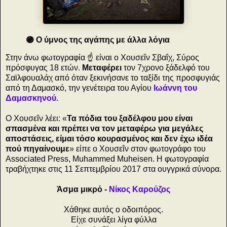
🟣 Ο ύμνος της αγάπης με άλλα λόγια
Στην άνω φωτογραφία ☝️ είναι ο Χουσεΐν Σβαΐχ, Σύρος
πρόσφυγας 18 ετών.
Μεταφέρει
τον 7χρονο ξάδελφό του
Σαϊλφουαλάχ από όταν ξεκινήσανε το ταξίδι της προσφυγιάς
από τη Δαμασκό, την γενέτειρα του Αγίου
Ιωάννη του
Δαμασκηνού
.
O Χουσεΐν λέει: «
Τα πόδια του ξαδέλφου μου είναι
σπασμένα και πρέπει να τον μεταφέρω για μεγάλες
αποστάσεις, είμαι τόσο κουρασμένος και δεν έχω ιδέα
πού πηγαίνουμε
» είπε ο Χουσεΐν στον φωτογράφο του
Associated Press, Muhammed Muheisen. H φωτογραφία
τραβήχτηκε στις 11 Σεπτεμβρίου 2017 στα ουγγρικά σύνορα.
Άσμα μικρό -
Νίκος Καρούζος
Χάθηκε αυτός ο οδοιπόρος.
Είχε συνάξει λίγα φύλλα