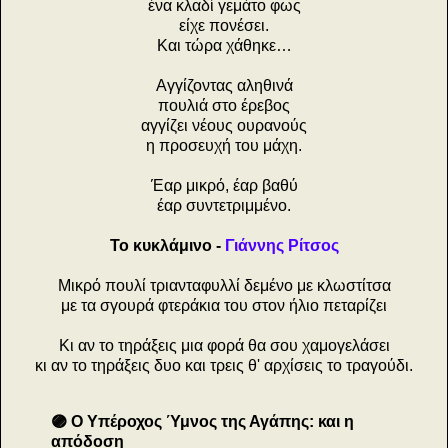
ένα κλαδί γεμάτο φως
είχε πονέσει.
Και τώρα χάθηκε…
Αγγίζοντας αληθινά
πουλιά στο έρεβος
αγγίζει νέους ουρανούς
η προσευχή του μάχη.
Έαρ μικρό, έαρ βαθύ
έαρ συντετριμμένο.
Το κυκλάμινο -
Γιάννης Ρίτσος
Μικρό πουλί τριανταφυλλί δεμένο με κλωστίτσα
με τα σγουρά φτεράκια του στον ήλιο πεταρίζει
Κι αν το τηράξεις μια φορά θα σου χαμογελάσει
κι αν το τηράξεις δυο και τρεις θ' αρχίσεις το τραγούδι.
🟣 Ο Υπέροχος Ύμνος της Αγάπης: και η
απόδοση