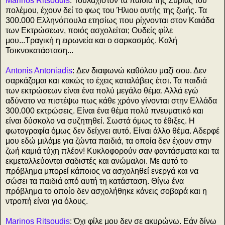
Marinos Ritsoudis
: Τουλάχιστον τα παιδιά τής Συρίας του
πολέμου, έχουν δεί το φως του Ήλιου αυτής της ζωής. Τα
300.000 Ελληνόπουλα ετησίως που ρίχνονται στον Καιάδα
των Εκτρώσεων, ποιός ασχολείται; Ουδείς φίλε
μου...Τραγική η ειρωνεία και ο σαρκασμός. Καλή
Τσικνοκατάσταση...
Antonis Antoniadis
: Δεν διαφωνώ καθόλου μαζί σου. Δεν
σαρκάζομαι και κακώς το έχεις καταλάβεις έτσι. Τα παιδιά
των εκτρώσεων είναι ένα πολύ μεγάλο θέμα. Αλλά εγώ
αδύνατο να πιστέψω πως κάθε χρόνο γίνονται στην Ελλάδα
300.000 εκτρώσεις. Είναι ένα θέμα πολύ πνευματικό και
είναι δύσκολο να συζητηθεί. Σωστά όμως το έθιξες. Η
φωτογραφία όμως δεν δείχνει αυτό. Είναι άλλο θέμα. Αδερφέ
μου εδώ μιλάμε για ζώντα παιδιά, τα οποία δεν έχουν στην
ζωή καμιά τύχη πλέον! Κυκλοφορούν σαν φαντάσματα και τα
εκμεταλλεύονται σαδιστές και ανώμαλοι. Με αυτό το
πρόβλημα μπορεί κάποιος να ασχοληθεί ενεργά και να
σώσει τα παιδιά από αυτή τη κατάσταση. Θίγω ένα
πρόβλημα το οποίο δεν ασχολήθηκε κάνεις σοβαρά και η
ντροπή είναι για όλους.
Marinos Ritsoudis
: Όχι φίλε μου δεν σε ακυρώνω. Εάν δίνω