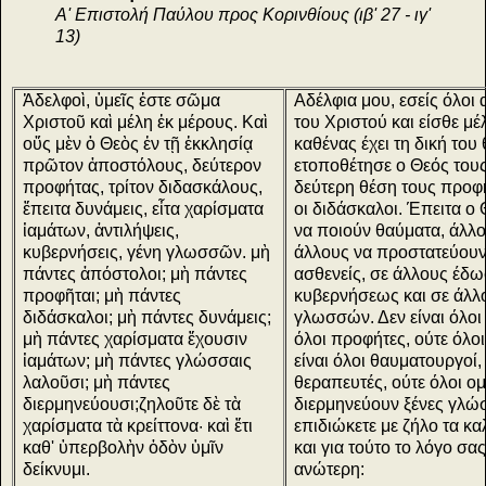
Α' Επιστολή Παύλου προς Κορινθίους (ιβ' 27 - ιγ'
13)
Ἀδελφοὶ, ὑμεῖς ἐστε σῶμα
Αδέλφια μου, εσείς όλοι 
Χριστοῦ καὶ μέλη ἐκ μέρους. Καὶ
του Χριστού και είσθε μέ
οὔς μὲν ὁ Θεὸς ἐν τῇ ἐκκλησίᾳ
καθένας έχει τη δική του
πρῶτον ἀποστόλους, δεύτερον
ετοποθέτησε ο Θεός του
προφήτας, τρίτον διδασκάλους,
δεύτερη θέση τους προφή
ἔπειτα δυνάμεις, εἶτα χαρίσματα
οι διδάσκαλοι. Έπειτα ο
ἰαμάτων, ἀντιλήψεις,
να ποιούν θαύματα, άλλο
κυβερνήσεις, γένη γλωσσῶν. μὴ
άλλους να προστατεύουν
πάντες ἀπόστολοι; μὴ πάντες
ασθενείς, σε άλλους έδω
προφῆται; μὴ πάντες
κυβερνήσεως και σε άλλ
διδάσκαλοι; μὴ πάντες δυνάμεις;
γλωσσών. Δεν είναι όλοι
μὴ πάντες χαρίσματα ἔχουσιν
όλοι προφήτες, ούτε όλοι
ἰαμάτων; μὴ πάντες γλώσσαις
είναι όλοι θαυματουργοί,
λαλοῦσι; μὴ πάντες
θεραπευτές, ούτε όλοι ομ
διερμηνεύουσι;ζηλοῦτε δὲ τὰ
διερμηνεύουν ξένες γλώ
χαρίσματα τὰ κρείττονα· καὶ ἔτι
επιδιώκετε με ζήλο τα κα
καθ' ὑπερβολὴν ὀδὸν ὑμῖν
και για τούτο το λόγο σα
δείκνυμι.
ανώτερη: