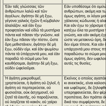
Ἐὰν ταῖς γλώσσαις τῶν
Εάν υποθέσομε ότι ομιλ
ἀνθρώπων λαλῶ καὶ τῶν
ανθρώπων, ακόμη και τω
ἀγγέλων, ἀγάπην δὲ μὴ ἔχω,
όμως αγάπη, οι λόγοι μο
γέγονα χαλκὸς ἠχῶν ἢ κύμβαλον
χάλκινος κώδωνας ή αλ
ἀλαλάζον. καὶ ἐὰν ἔχω
Και εάν έχω το χάρισμα 
προφητείαν καὶ εἰδῶ τὰ μυστήρια
κατέχω όλα τα μυστήρια 
πάντα καὶ πᾶσαν τὴν γνῶσιν, καὶ
γνώση, και εάν ακόμη έχ
ἐὰν ἔχω πᾶσαν τὴν πίστιν, ὥστε
ώστε να μετακινώ όρη, 
ὄρη μεθιστάνειν, ἀγάπην δὲ μὴ
δεν είμαι τίποτε. Και εάν
ἔχω, οὐδέν εἰμι. καὶ ἐὰν ψωμίσω
υπάρχοντά μου στους πτ
πάντα τὰ ὑπάρχοντά μου, καὶ ἐὰν
παραδώσω το σώμα μου 
παραδῶ τὸ σῶμά μου ἵνα
όμως αγάπη, δεν ωφελού
καυθήσομαι, ἀγάπην δὲ μὴ ἔχω,
αυτές τις θυσίες.
οὐδὲν ὠφελοῦμαι.
Ἡ ἀγάπη μακροθυμεῖ,
Εκείνος ο οποίος αγαπάε
χρηστεύεται, ἡ ἀγάπη οὐ ζηλοῖ, ἡ
κι ανεκτικός, είναι καλοσ
ἀγάπη οὐ περπερεύεται, οὐ
και ωφέλιμος, δε ζηλοφθο
φυσιοῦται, οὐκ ἀσχημονεῖ, οὐ
υπερηφανεύεται, δεν φέρε
ζητεῖ τὰ ἑαυτῆς, οὐ παροξύνεται,
προπέτεια, δεν πράττει ά
οὐ λογίζεται τὸ κακόν, οὐ χαίρει
δικά του συμφέροντα, δε