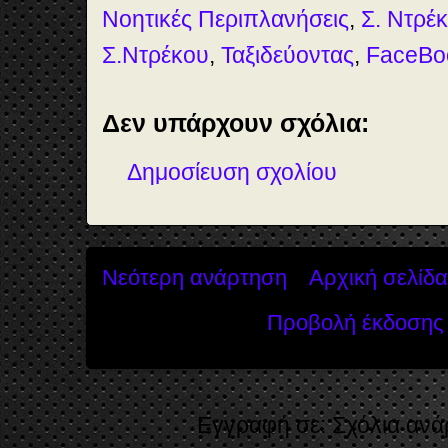
Νοητικές Περιπλανήσεις
,
Σ. Ντρέκ
Σ.Ντρέκου
,
Ταξιδεύοντας
,
FaceBo
Δεν υπάρχουν σχόλια:
Δημοσίευση σχολίου
Νεότερη ανάρτηση
Αρχική σελίδα
Προβολή έκδοσης 
Εγγραφή σε:
Σχόλια ανά