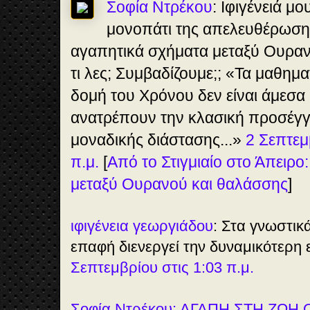
Σοφία Ντρέκου
: Ιφιγένειά μο
μονοπάτι της απελευθέρωσης
αγαπητικά σχήματα μεταξύ Ουραν
τι λες; Συμβαδίζουμε;; «Τα μαθημα
δομή του Χρόνου δεν είναι άμεσα 
ανατρέπουν την κλασική προσέγγ
μοναδικής διάστασης...»
2 Σεπτεμ
π.μ.
[
Από το Στιγμιαίο στο Άπειρο
μεταξύ Ουρανού και θαλάσσης
]
ιφιγένεια γεωργιάδου
: Στα γνωστικ
επαφή διενεργεί την δυναμικότερη 
Σεπτεμβρίου στις 1:03 π.μ.
Σοφία Ντρέκου: ΑΓΑΠΗ ΣΤΗ ΖΩΗ 