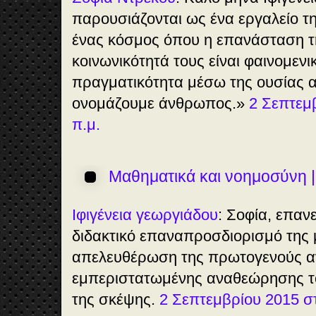
παρουσιάζονται ως ένα εργαλείο τ
ένας κόσμος όπου η επανάσταση τη
κοινωνικότητά τους είναι φαινομεν
πραγματικότητα μέσω της ουσίας α
ονομάζουμε άνθρωπος.»
2 Σεπτεμβ
π.μ.
Μαθηματικά και νοημοσύνη |
Ιφιγένεια γεωργιάδου
: Σοφία, επαν
διδακτικό επαναπροσδιορισμό της
απελευθέρωση της πρωτογενούς α
εμπεριστατωμένης αναθεώρησης το
της σκέψης.
2 Σεπτεμβρίου 2015 στ