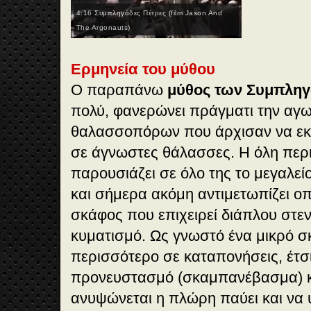
4:16 Συμπληγάδες Πέτρες (film Jason And
The Argonauts)
Ερμηνεία του μύθου
Ο παραπάνω
μύθος των Συμπλη
πολύ, φανερώνει πράγματι την αγ
θαλασσοπόρων που άρχισαν να εκ
σε άγνωστες θάλασσες. Η όλη περ
παρουσιάζει σε όλο της το μεγαλεί
και σήμερα ακόμη αντιμετωπίζει ο
σκάφος που επιχειρεί διάπλου στε
κυματισμό. Ως γνωστό ένα μικρό σ
περισσότερο σε καταπονήσεις, έτσι
προνευστασμό (σκαμπανέβασμα) 
ανυψώνεται η πλώρη παύει και να 