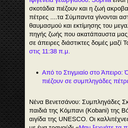
σκοτάδια πιέζουν και η ζωή ακροβ
πέτρες ....τα Σύμπαντα γίνονται ασ
θαυμασμού και εκτίμησης του μεγα
πηγής ζωής που ακατάπαυστα μας κ
σε άπειρες διάστικτες δομές μαζί Το
στις 11:38 π.μ.
Από το Στιγμιαίο στο Άπειρο: 
πιέζουν σε συμπληγάδες πέτρ
Νένα Βενετσάνου: Συμπληγάδες Σκέ
παιδιά της Κόμπανι (Kobani) της Β
αιγίδα της UNESCO. Οι καλλιτέχνε
με ένα τραγούδι «
Μην ξεχνάτε τα π