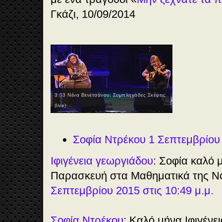
Γκάζι, 10/09/2014
3:03 Νένα Βενετσάνου: Συμπληγάδες Σκέψεις
(live)
Σοφία Ντρέκου 1 Σεπτεμβρίου
Ιφιγένεια γεωργιάδου
: Σοφία καλό 
Παρασκευή στα Μαθηματικά της Ν
Σεπτεμβρίου 2015 στις 10:49 μ.μ.
Σοφία Ντρέκου
: Καλό μήνα Ιφιγένε