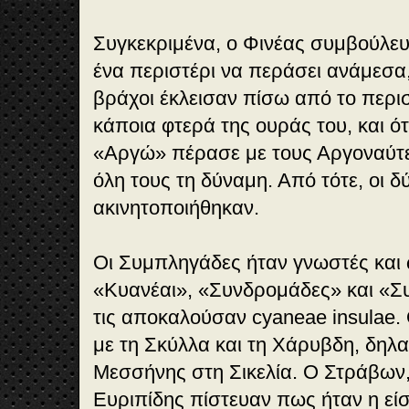
Συγκεκριμένα, ο Φινέας συμβούλε
ένα περιστέρι να περάσει ανάμεσα,
βράχοι έκλεισαν πίσω από το περι
κάποια φτερά της ουράς του, και ότ
«Αργώ» πέρασε με τους Αργοναύτ
όλη τους τη δύναμη. Από τότε, οι δ
ακινητοποιήθηκαν.
Οι Συμπληγάδες ήταν γνωστές και 
«Κυανέαι», «Συνδρομάδες» και «Σ
τις αποκαλούσαν cyaneae insulae. 
με τη Σκύλλα και τη Χάρυβδη, δηλ
Μεσσήνης στη Σικελία. Ο Στράβων,
Ευριπίδης πίστευαν πως ήταν η ε