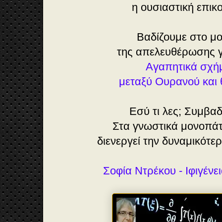
η ουσιαστική επικ
Βαδίζουμε στο μ
της απελευθέρωσης γι
Αγαπητικά σχ
μεταξύ Ουρανού και
Εσύ τι λες; Συμβαδ
Στα γνωστικά μονοπά
διενεργεί την δυναμικότε
Σοφία Ντρέκου - Ιφιγένε