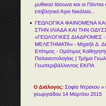
μυθικού Ιάσωνα και οι Πόντιοι
επιβλητικό Άγιο Νικόλαο...
ΓΕΩΛΟΓΙΚΑ ΦΑΙΝΟΜΕΝΑ ΚΑ
ΣΤΗΝ ΙΛΙΑΔΑ ΚΑΙ ΤΗΝ ΟΔΥΣ
«ΓΕΩΛΟΓΙΚΕΣ ΔΙΑΔΡΟΜΕΣ -
ΜΕΛΕΤΗΜΑΤΑ» - Μιχαήλ Δ. Δε
Επίτιμος - Ομότιμος Καθηγητή
Παλαιοντολογίας | Τμήμα Γεωλ
Γεωπεριβάλλοντος ΕΚΠΑ
Ο Διάλογος:
Σοφία Ντρέκου » ι
γεωργιάδου 14 Μαρτίου 2015