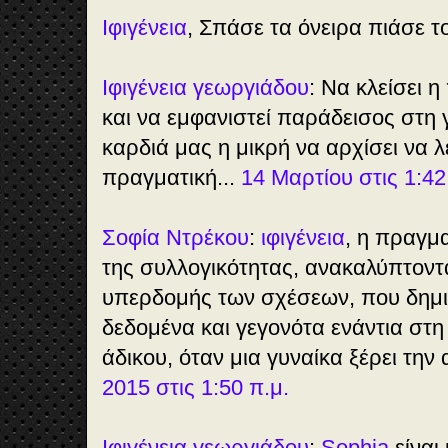
Ιφιγένεια
, Σπάσε τα όνειρα πιάσε τ
Ιφιγένεια γεωργιάδου
: Να κλείσει η
και να εμφανιστεί παράδεισος στη
καρδιά μας η μικρή να αρχίσει να λ
πραγματική...
14 Μαρτίου στις 1:42
Σοφία Ντρέκου
:
ιφιγένεια
, η πραγμ
της συλλογικότητας, ανακαλύπτοντα
υπερδομής των σχέσεων, που δημι
δεδομένα και γεγονότα ενάντια στ
άδικου, όταν μια γυναίκα ξέρει την
2015 στις 1:50 π.μ.
Ιφιγένεια γεωργιάδου
:
Sophia
είναι