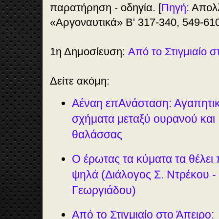
παρατήρηση - οδηγία. [
Πηγή:
Απολλ
«Αργοναυτικά» Β' 317-340, 549-610
1η Δημοσίευση:
Από το Στιγμιαίο σ
Δείτε ακόμη:
Αέναη επΑνάσταση: Αγαπητι
σχήματα μεταξύ ουρανού και
θαλάσσας
Ο έρωτας τα κύματα τα θέλει 
ψηλά (Διάλογος Σ. Ντρέκου - 
Γεωργιάδου)
Από το Στιγμιαίο στο Άπειρο: