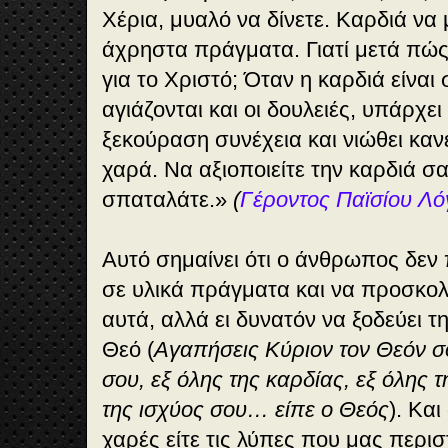
Χέρια, μυαλό να δίνετε. Καρδιά να 
άχρηστα πράγματα. Γιατί μετά πώς
για το Χριστό; Όταν η καρδιά είναι 
αγιάζονται και οι δουλειές, υπάρχε
ξεκούραση συνέχεια και νιώθει καν
χαρά. Να αξιοποιείτε την καρδιά σα
σπαταλάτε.»
(
Γέροντος Παϊσίου Λό
Αυτό σημαίνει ότι
ο άνθρωπος δεν 
σε υλικά πράγματα
και να προσκολ
αυτά, αλλά ει δυνατόν να ξοδεύει τ
Θεό (
Αγαπήσεις Κύριον τον Θεόν σ
σου, εξ όλης της καρδίας, εξ όλης τ
της ισχύος σου… είπε ο Θεός
). Και
χαρές είτε τις λύπες που μας περισ