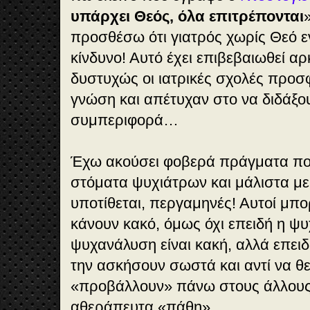
υπάρχει Θεός, όλα επιτρέπονται
προσθέσω ότι γιατρός χωρίς Θεό ε
κίνδυνο! Αυτό έχει επιβεβαιωθεί αρ
δυστυχώς οι ιατρικές σχολές προσ
γνώση και απέτυχαν στο να διδάξο
συμπεριφορά…
Έχω ακούσει φοβερά πράγματα π
στόματα ψυχιάτρων και μάλιστα με
υποτίθεται, περγαμηνές! Αυτοί μπ
κάνουν κακό, όμως όχι επειδή η ψυχ
ψυχανάλυση είναι κακή, αλλά επειδή 
την ασκήσουν σωστά και αντί να 
«προβάλλουν» πάνω στους άλλους 
αθεράπευτα «πάθη».