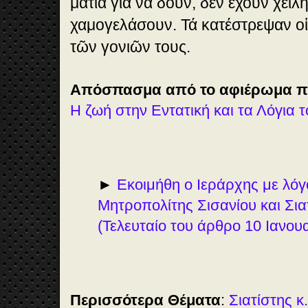
μάτια γιά νά δοῦν, δέν ἔχουν χεἰλ
χαμογελάσουν. Τά κατέστρεψαν οἱ 
τῶν γονιῶν τους.
Απόσπασμα από το αφιέρωμα π
Η ζωή στην Εντατική και τα Λόγια 
►
Εκοιμήθη ο Ιεράρχης με λόγ
Μητροπολίτης Σισανίου και Σια
(Τελευταίο του άρθρο 10 Ιανου
Περισσότερα Θέματα
:
Σιατίστης κ