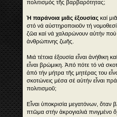
πολιτισμός τῆς βαρβαρότητας;
Ἡ παράνοια μιᾶς ἐξουσίας
καί μι
στό νά αὐστηροποιοῦν τή νομοθεσί
ζῶα καί νά χαλαρώνουν αὐτήν πού 
ἀνθρώπινης ζωῆς.
Μιά τέτοια ἐξουσία εἶναι ἀνήθικη κα
εἶναι βρώμικη. Ἀπό πότε τό νά σκο
ἀπό τήν μήτρα τῆς μητέρας του εἶνα
σκοτώνεις μέσα σέ αὐτήν εἶναι πρ
πολιτισμοῦ;
Εἶναι ὑποκρισία μεγατόνων, ὅταν β
πτῶμα στήν ἀκρογιαλιά πνιγμένο ὄ