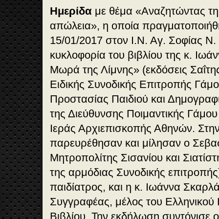
Ημερίδα
με θέμα «Αναζητώντας τη
απώλεια», η οποία πραγματοποιήθ
15/01/2017 στον Ι.Ν. Αγ. Σοφίας Ν
κυκλοφορία του βιβλίου της κ. Ιω
Μωρά της Λίμνης» (εκδόσεις Σαΐτης
Ειδικής Συνοδικής Επιτροπής Γάμου
Προστασίας Παιδιού και Δημογραφ
της Διεύθυνσης Ποιμαντικής Γάμου 
Ιεράς Αρχιεπισκοπής Αθηνών. Στη
παρευρέθησαν και μίλησαν ο Σεβα
Μητροπολίτης Σισανίου και Σιατίσ
της αρμόδιας Συνοδικής επιτροπής
παιδίατρος, και η κ. Ιωάννα Σκαρλ
Συγγραφέας, μέλος του Ελληνικού 
Βιβλίου. Την εκδήλωση συντόνισε ο