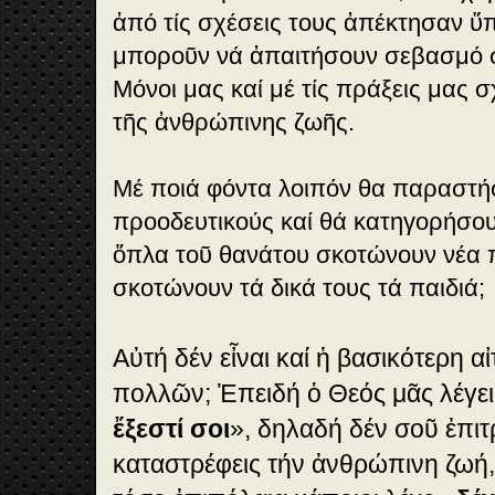
ἀπό τίς σχέσεις τους ἀπέκτησαν ὕ
μποροῦν νά ἀπαιτήσουν σεβασμό στ
Μόνοι μας καί μέ τίς πράξεις μας σ
τῆς ἀνθρώπινης ζωῆς.
Μέ ποιά φόντα λοιπόν θα παραστή
προοδευτικούς καί θά κατηγορήσου
ὅπλα τοῦ θανάτου σκοτώνουν νέα παι
σκοτώνουν τά δικά τους τά παιδιά;
Αὐτή δέν εἶναι καί ἡ βασικότερη αἰ
πολλῶν; Ἐπειδή ὁ Θεός μᾶς λέγει
ἔξεστί σοι
», δηλαδή δέν σοῦ ἐπιτ
καταστρέφεις τήν ἀνθρώπινη ζωή, 