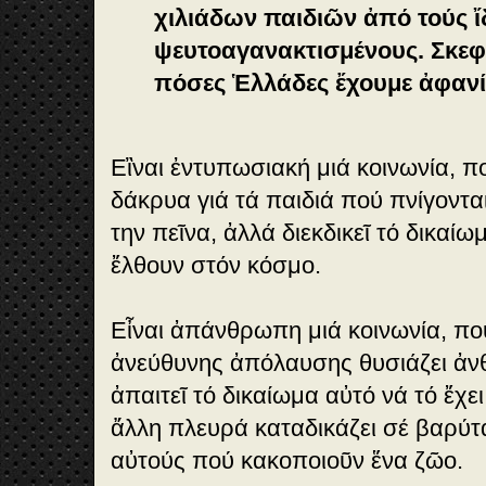
χιλιάδων παιδιῶν ἀπό τούς ἴ
ή
Κ
ψευτοαγανακτισμένους. Σκεφ
ρ
πόσες Ἑλλάδες ἔχουμε ἀφανί
α
υ
γ
ή
Εἲναι ἐντυπωσιακή μιά κοινωνία, π
δάκρυα γιά τά παιδιά πού πνίγοντα
την πεῖνα, ἀλλά διεκδικεῖ τό δικαί
ἔλθουν στόν κόσμο.
Εἶναι ἀπάνθρωπη μιά κοινωνία, πο
ἀνεύθυνης ἀπόλαυσης θυσιάζει ἀν
ἀπαιτεῖ τό δικαίωμα αὐτό νά τό ἔχε
ἄλλη πλευρά καταδικάζει σέ βαρύτα
αὐτούς πού κακοποιοῦν ἕνα ζῶο.