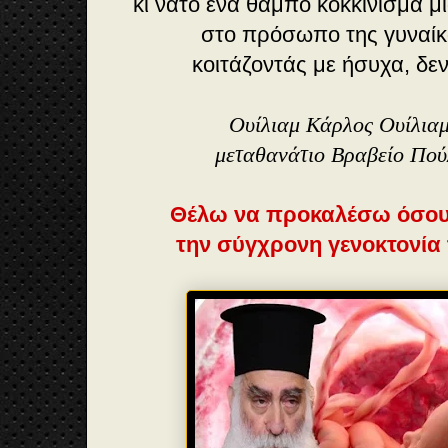
κι νάτο ένα θαμπό κοκκίνισμα μ
στο πρόσωπο της γυναίκ
κοιτάζοντάς με ήσυχα, δε
Ουίλιαμ Κάρλος Ουίλια
μεταθανάτιο Βραβείο Πού
Θέλω να προκαλέσω όσους
την σύγχρονη γενοκτονί