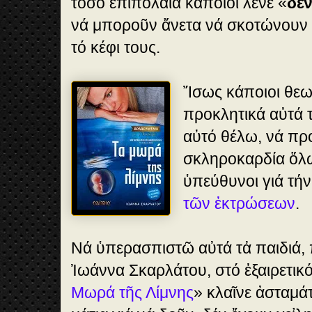
τόσο ἐπιπόλαια κάποιοι λένε «
δέν
νά μποροῦν ἄνετα νά σκοτώνουν
τό κέφι τους.
Ἴσως κάποιοι θε
προκλητικά αὐτά τ
αὐτό θέλω, νά πρ
σκληροκαρδία ὅλω
ὑπεύθυνοι γιά τή
τῶν ἐκτρώσεων
.
Νά ὑπερασπιστῶ αὐτά τἀ παιδιά,
Ἰωάννα Σκαρλάτου, στό ἐξαιρετικ
Μωρά τῆς Λίμνης
» κλαῖνε ἀσταμάτ