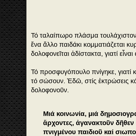
4
A
b
o
rt
i
Τό ταλαίπωρο πλάσμα τουλάχιστον 
o
n
ἕνα ἄλλο παιδάκι κομματιάζεται κυρ
s
δολοφονεῖται ἀδίστακτα, γιατί εἶναι
-
T
h
Τό προσφυγόπουλο πνίγηκε, γιατί 
e
tr
τό σώσουν. Ἐδῶ, στίς ἐκτρώσεις κ
u
δολοφονοῦν.
t
h
:
Σ
ι
Μιά κοινωνία, μιά δημοσιογρ
ω
ἄρχοντες, ἀγανακτοῦν δῆθεν 
π
η
πνιγμένου παιδιοῦ καί σιωπ
λ