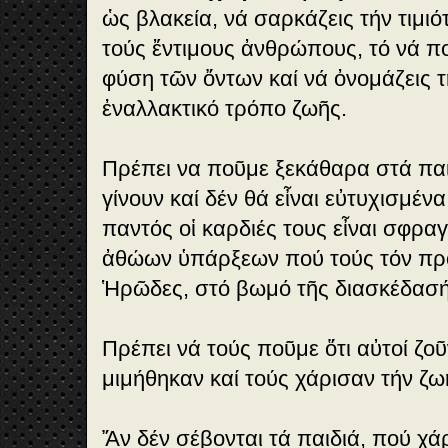
ὡς βλακεία, νά σαρκάζεις τήν τιμιό
τούς ἔντιμους ἀνθρώπους, τό νά π
φύση τῶν ὄντων καί νά ὀνομάζεις 
ἐναλλακτικό τρόπο ζωῆς.
Πρέπει να ποῦμε ξεκάθαρα στά παιδ
γίνουν καί δέν θά εἶναι εὐτυχισμένα
παντός οἱ καρδιές τους εἶναι σφρα
ἀθώων ὑπάρξεων πού τούς τόν πρ
Ἡρῶδες, στό βωμό τῆς διασκέδασή
Πρέπει νά τούς ποῦμε ὅτι αὐτοί ζοῦν
μιμήθηκαν καί τούς χάρισαν τήν ζωή
Ἄν δέν σέβονται τά παιδιά, πού χάρ