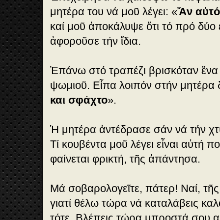
μητέρα του νά μοῦ λέγει: «
Ἄν αὐτός
καί μοῦ ἀποκάλυψε ὅτι τό πρό δύο
ἀφοροῦσε τήν ἴδια.
Ἐπάνω στό τραπέζι βρισκόταν ἕνα 
ψωμιοῦ. Εἶπα λοιπόν στήν μητέρα δ
και σφάχτο
».
Ἡ μητέρα ἀντέδρασε σάν νά τήν χτ
Τί κουβέντα μοῦ λέγει εἶναι αὐτή πο
φαίνεται φρικτή, τῆς ἀπάντησα.
Μά σοβαρολογεῖτε, πάτερ! Ναί, τῆ
γιατί θέλω τώρα νά καταλάβεις κα
τότε. Βλέπεις τώρα μπροστά σου α