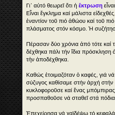
Γι᾽ αὐτό θεωρεῖ ὅτι ἡ
ἔκτρωση
εἶνα
Εἶναι ἔγκλημα καί μάλιστα εἰδεχθές,
ἐναντίον τοῦ πιό ἀθώου καί τοῦ π
πλάσματος στόν κόσμο. Ἡ συζήτηση
Πέρασαν δύο χρόνια ἀπό τότε καἰ τἠ
δέχθηκα πάλι τήν ἴδια πρόσκληση 
τἠν ἀποδέχθηκα.
Καθώς ἑτοιμαζόταν ὁ καφές, γιά νά 
σύζυγος καθίσαμε στήν ἀρχή στήν κ
κυκλοφοροῦσε καί ἕνας μπόμπιρας,
προσπαθοῦσε νά σταθεῖ στά πόδια
Ἐπεχείρησα νά χαϊδέψω τό κεφαλάκ