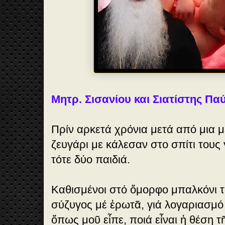
Μητρ. Σισανίου και Σιατίστης Π
Πρίν αρκετά χρόνια μετά από μια μ
ζευγάρι με κάλεσαν στο σπίτι τους 
τότε δύο παιδιά.
Καθισμένοι στό ὄμορφο μπαλκόνι τ
σύζυγος μέ ἐρωτᾶ, γιά λογαριασμό 
ὅπως μοῦ εἶπε, ποιά εἶναι ἡ θέση τ