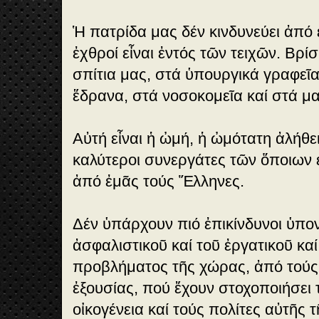
Ἡ πατρίδα μας δέν κινδυνεύει ἀπό 
ἐχθροί εἶναι ἐντός τῶν τειχῶν. Βρί
σπίτια μας, στά ὑπουργικά γραφεῖα
ἕδρανα, στά νοσοκομεῖα καί στά μα
Αὐτή εἶναι ἡ ὠμή, ἡ ὠμότατη ἀλήθε
καλύτεροι συνεργάτες τῶν ὅποιων
ἀπό ἐμᾶς τούς Ἕλληνες.
Δέν ὑπάρχουν πιό ἐπικίνδυνοι ὑπον
ἀσφαλιστικοῦ καί τοῦ ἐργατικοῦ καί
προβλήματος τῆς χώρας, ἀπό τού
ἐξουσίας, πού ἔχουν στοχοποιήσει 
οἰκογένεια καί τούς πολίτες αὐτῆς 