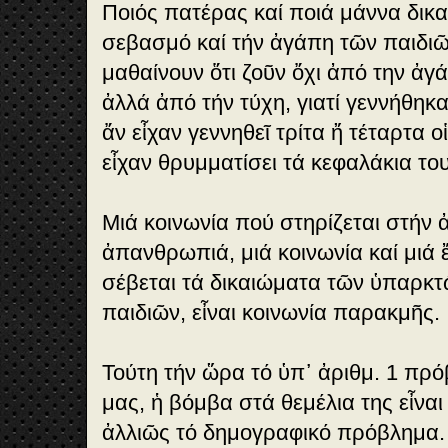
Ποιός πατέρας καί ποιά μάννα δικα
σεβασμό καί τήν ἀγάπη τῶν παιδιῶ
μαθαίνουν ὅτι ζοῦν ὄχι ἀπό την ἀγ
ἀλλά ἀπό τήν τύχη, γιατί γεννήθηκ
ἄν εἶχαν γεννηθεῖ τρίτα ἤ τέταρτα ο
εἶχαν θρυμματίσει τά κεφαλάκια του
Μιά κοινωνία πού στηρίζεται στήν ἀ
ἀπανθρωπιά, μιά κοινωνία καί μιά 
σέβεται τά δικαιώματα τῶν ὑπαρκτ
παιδιῶν, εἶναι κοινωνία παρακμῆς.
Τούτη τήν ὥρα τό ὑπ᾽ ἀριθμ. 1 πρ
μας, ἡ βόμβα στά θεμέλια της εἶναι
ἀλλιῶς τό δημογραφικό πρόβλημα.