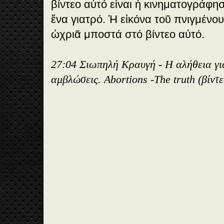
βίντεο αὐτό εἶναι ἡ κινηματογράφ
ἕνα γιατρό. Ἡ εἰκόνα τοῦ πνιγμέν
ὠχριᾶ μποστά στό βίντεο αὐτό.
27:04 Σιωπηλή Κραυγή - Η αλήθεια για
αμβλώσεις. Abortions -The truth (βίντε
2
7
:
0