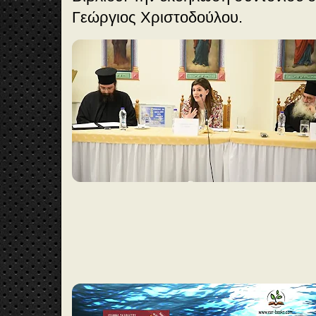
Γεώργιος Χριστοδούλου.
2
:
0
6
:
2
0