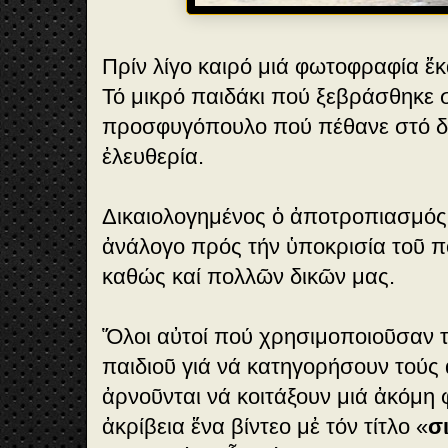
Πρίν λίγο καιρό μιά φωτοφραφία ἔκ
Τό μικρό παιδάκι πού ξεβράσθηκε σ
προσφυγόπουλο πού πέθανε στό δ
ἐλευθερία.
Δικαιολογημένος ὁ ἀποτροπιασμός
ἀνάλογο πρός τήν ὑποκρισία τοῦ π
καθώς καί πολλῶν δικῶν μας.
Ὅλοι αὐτοί πού χρησιμοποιοῦσαν τ
παιδιοῦ γιά νά κατηγορήσουν τούς
ἀρνοῦνται νά κοιτάξουν μιά ἀκόμη 
ἀκρίβεια ἕνα βίντεο μἐ τόν τίτλο «
σ