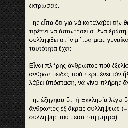
ἐκτρώσεις.
Τῆς εἶπα ὅτι γιά νά καταλάβει τήν 
πρέπει νά ἀπαντήσει σ᾽ ἕνα ἐρώτη
συλληφθεῖ στἠν μήτρα μιᾶς γυναίκ
ταυτότητα ἔχει;
Εἶναι πλήρης ἄνθρωπος πού ἐξελίσσ
ἀνθρωποειδές πού περιμένει τόν ἥλ
λάβει ὑπόσταση, νά γίνει πλήρης 
Τῆς ἐξήγησα ὅτι ἡ Ἐκκλησία λέγει ὅ
ἄνθρωπος ἐξ ἄκρας συλλήψεως (= 
σύλληψής του μέσα στη μήτρα).