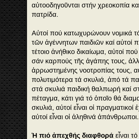
αὐτοοδηγοῦνται στήν χρεοκοπία κα
πατρίδα.
Αὐτοί πού κατωχυρώνουν νομικά τ
τῶν ἀγέννητων παιδιῶν καί αὐτοί 
τέτοιο ἀνήθικο δικαίωμα, αὐτοί πού
σάν καρπούς τῆς ἀγάπης τους, ἀλ
ἀρρωστημένης νοοτροπίας τους, α
πολυτιμότερα τά σκυλιά, ἀπό τά π
στά σκυλιά παιδική θαλπωρή καί στ
πέταγμα, κάτι γιά τό ὁποῖο θά δια
σκυλιά, αὐτοί εἶναι οἱ πραγματικοί 
αὐτοί εἶναι οἱ ἀληθινά ἀπάνθρωποι.
Ἡ πιό ἀπεχθής διαφθορά
εἶναι τό