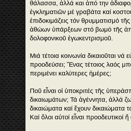
θάλασσα, ἀλλά και ἀπό την ἀδιαφ
ἐγκληματιῶν μέ γραβάτα καί κοστο
ἐπιδοκιμάζεις τόν θρυμματισμό τῆ
ἀθώων ὑπάρξεων στό βωμό τῆς ἀπ
δολοφονικοῦ ἐγωκεντρισμοῦ.
Μιά τέτοια κοινωνία δικαιοῦται νά ε
προοδεύσει; Ἕνας τέτοιος λαός μπο
περιμένει καλύτερες ἡμέρες;
Ποῦ εἶναι οἱ ὑποκριτές τῆς ὑπερά
δικαιωμάτων; Τά ἀγέννητα, ἀλλά ζω
δικαιώματα καί ἔχουν δικαιώματα τά
Καί ὅλοι αὐτοί εἶναι προοδευτικοί ἤ 