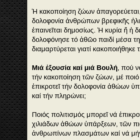
Ἡ κακοποίηση ζώων ἀπαγορεύεται,
δολοφονία ἀνθρώπων βρεφικῆς ἡλικ
ἐπαινεῖται δημοσίως. Ἡ κυρία ἤ ἡ 
δολοφόνησε τό ἀθῶο παιδί μέσα τη
διαμαρτύρεται γιατί κακοποιήθηκε τ
Μιά ἐξουσία καί μιά Βουλή
, πού ν
τήν κακοποίηση τῶν ζώων, μέ ποιό
ἐπικροτεῖ τήν δολοφονία ἀθώων ὑπ
καί τήν πληρώνει;
Ποιός πολιτισμός μπορεῖ νά ἐπικρο
χιλιάδων ἀθώων ὑπάρξεων, τῶν π
ἀνθρωπίνων πλασμάτων καί νά μήν 