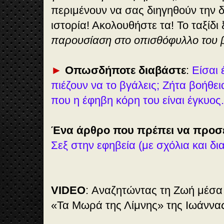
περιμένουν να σας διηγηθούν την δ
ιστορία! Ακολουθήστε τα! Το ταξίδι ξ
παρουσίαση στο οπισθόφυλλο του β
►
Οπωσδήποτε διαβάστε
:
Είσαι 
πιέζουν να το βγάλεις; Ζήτα βοήθει
που η έφηβη κόρη του είναι έγκυος.
Ένα άρθρο που πρέπει να προσ
Σεξ στην εφηβεία (με σχόλια και δι
VIDEO
: Αναζητώντας τη Ζωή μέσα
«Τα Μωρά της Λίμνης» της Ιωάννα