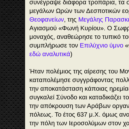
συνέγραψε διάφορα τροπάρια, τα σ
μεγάλων Ωρών των Δεσποτικών ε
Θεοφανείων
, της
Μεγάλης Παρασκ
Αγιασμού «Φωνή Κυρίου». Ο Σωφρό
μοναχός, αναθεώρησε το τυπικό το
συμπλήρωσε τον
Επιλύχνιο ύμνο
«
εδώ αναλυτικά
)
Ήταν πολέμιος της αίρεσης του Μο
καταπολέμησε συγγράφοντας πολλά 
την αποκατάσταση κάποιας ηρεμίας
συγκαλεί Σύνοδο και καταδικάζει τ
την απόκρουση των Αράβων οργανώ
πόλεως. Το έτος 637 μ.Χ. όμως αν
την πόλη των Ιεροσολύμων στον χ