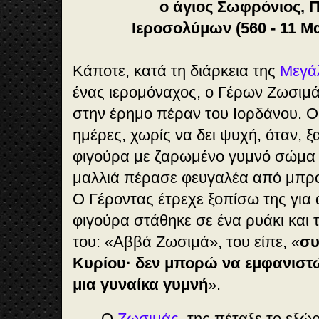
ο άγιος Σωφρόνιος, 
Ιεροσολύμων (560 - 11 Μα
Κάποτε, κατά τη διάρκεια της
Μεγά
ένας ιερομόναχος, ο Γέρων Ζωσιμ
στην έρημο πέραν του Ιορδάνου. Ο
ημέρες, χωρίς να δει ψυχή, όταν, 
φιγούρα με ζαρωμένο γυμνό σώμα κ
μαλλιά πέρασε φευγαλέα από μπροσ
Ο Γέροντας έτρεχε ξοπίσω της για 
φιγούρα στάθηκε σε ένα ρυάκι και 
του: «Αββά Ζωσιμά», του είπε, «
συ
Κυρίου· δεν μπορώ να εμφανιστώ 
μια γυναίκα γυμνή
».
Ο
Ζωσιμάς
, της πέταξε το εξώ