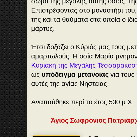
σώμα της μεγάλης αυτής οσίας, της
Επιστρέφοντας στο μοναστήρι του, 
της και τα θαύματα στα οποία ο ίδ
μάρτυς.
Έτσι δοξάζει ο Κύριός μας τους μ
αμαρτωλούς. Η οσία Μαρία μνημον
Κυριακή της Μεγάλης Τεσσαρακοσ
ως
υπόδειγμα μετανοίας
για τους 
αυτές της αγίας Νηστείας.
Αναπαύθηκε περί το έτος 530 μ.Χ.
Άγιος Σωφρόνιος Πατριάρ