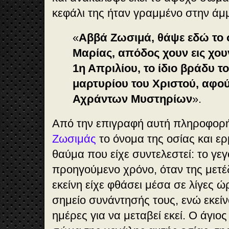
κεφάλι της ήταν γραμμένο στην άμ
«
Αββά Ζωσιμά, θάψε εδώ το 
Μαρίας, απόδος χουν εις χο
1η Απριλίου, το ίδιο βράδυ 
μαρτυρίου του Χριστού, αφο
Αχράντων Μυστηρίων
».
Από την επιγραφή αυτή πληροφορή
Ζωσιμάς
το όνομα της οσίας και ε
θαύμα που είχε συντελεστεί: το γεγ
προηγούμενο χρόνο, όταν της μετέ
εκείνη είχε φθάσει μέσα σε λίγες ώ
σημείο συνάντησής τους, ενώ εκεί
ημέρες για να μεταβεί εκεί. Ο άγιο