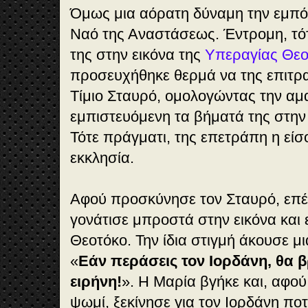
Όμως μια αόρατη δύναμη την εμπόδ
Ναό της Αναστάσεως. Έντρομη, τό
της στην εικόνα της
Υπεραγίας Θεο
προσευχήθηκε θερμά να της επιτρα
Τίμιο Σταυρό, ομολογώντας την αμ
εμπιστευό­μενη τα βήματά της στη
Τότε πράγματι, της επετράπη η εί
εκκλησία.
Αφού προσκύνησε τον Σταυρό, επ
γονάτισε μπροστά στην εικόνα και
Θεοτόκο. Την ίδια στιγμή άκουσε μι
«
Εάν περάσεις τον Ιορδάνη, θα β
ειρήνη!
». Η Μαρία βγήκε και, αφο
ψωμί, ξεκίνησε για τον Ιορδάνη πο