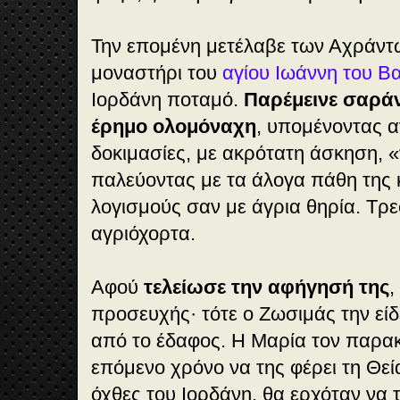
Την επομένη μετέλαβε των Αχράν
μοναστήρι του
αγίου Ιωάννη του Β
Ιορδάνη ποταμό.
Παρέμεινε σαράν
έρημο ολομόναχη
, υπομένοντας 
δοκιμασίες, με ακρότατη άσκηση, «
παλεύοντας με τα άλογα πάθη της 
λογισμούς σαν με άγρια θηρία. Τρ
αγριόχορτα.
Αφού
τελείωσε την αφήγησή της
,
προσευχής· τότε ο Ζωσιμάς την είδ
από το έδαφος. Η Μαρία τον παρακ
επόμενο χρόνο να της φέρει τη Θεία
όχθες του Ιορδάνη, θα ερχόταν να 