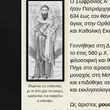
Ο Σωφρόνιος Α' 
ήταν Πατριάρχη
634 έως τον θάνα
άγιος στην Ορθό
και Καθολική Εκ
Γεννήθηκε στη Δ
το έτος 580 μ.Χ
φιλοσοφική και 
Πήγε στο Ιεροσ
μοναχός στη Μο
και επιδόθηκε σ
Ντυμένος ως επίσκοπος,
και εκκλησιολογι
με το δεξί χέρι να ευλογεί,
κρατώντας ένα ευαγγέλιο
ή κύλινδρο.
Ως άριστος
μουσ