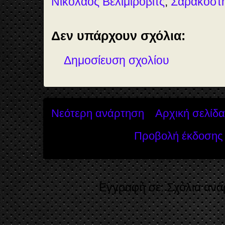
Νικόλαος Βελιμίροβιτς
,
Σαρακοστ
Δεν υπάρχουν σχόλια:
Δημοσίευση σχολίου
Νεότερη ανάρτηση
Αρχική σελίδα
Προβολή έκδοσης 
Εγγραφή σε:
Σχόλια ανά