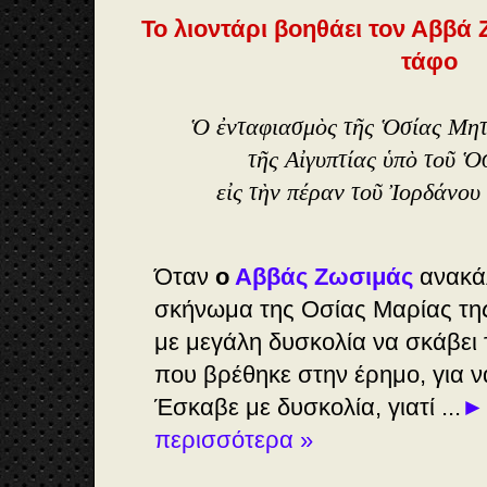
Το λιοντάρι βοηθάει τον Αββά Ζ
τάφο
Ὁ ἐνταφιασμὸς τῆς Ὁσίας Μη
τῆς Αἰγυπτίας ὑπὸ τοῦ 
εἰς τὴν πέραν τοῦ Ἰορδάνου
Όταν
ο
Αββάς Ζωσιμάς
ανακάλ
σκήνωμα της Οσίας Μαρίας της
με μεγάλη δυσκολία να σκάβει τ
που βρέθηκε στην έρημο, για ν
Έσκαβε με δυσκολία, γιατί ...
► 
περισσότερα »