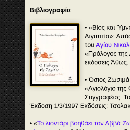
Βιβλιογραφία
• «Βίος και Ύμν
Αιγυπτία»: Από
του
Αγίου Νικολ
«Πρόλογος της 
εκδόσεις Άθως.
• Όσιος Ζωσιμάς
«Αγιολόγιο της
Συγγραφέας: Τσ
Έκδοση 1/3/1997 Εκδόσεις: Τσολακί
• «
Το λιοντάρι βοηθάει τον Αββά Ζωσ