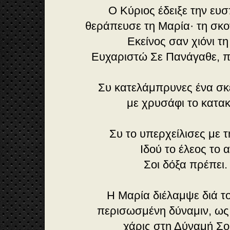
Ο Κύριος έδειξε την ευ
θεράπευσε τη Μαρία· τη σκ
Εκείνος σαν χιόνι τ
Ευχαριστώ Σε Πανάγαθε, π
Συ κατελάμπρυνες ένα σκ
με χρυσάφι το κατα
Συ το υπερχείλισες με 
Ιδού το έλεος το 
Σοι δόξα πρέπει.
Η Μαρία διέλαμψε διά 
περισωσμένη δύναμιν, ως
χάρις στη Δύναμή Σο