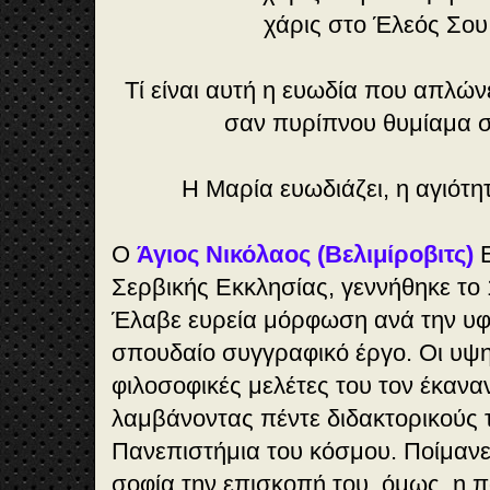
χάρις στο Έλεός Σου
Τί είναι αυτή η ευωδία που απλών
σαν πυρίπνου θυμίαμα σ
Η Μαρία ευωδιάζει, η αγιότη
Ο
Άγιος Νικόλαος (Βελιμίροβιτς)
Ε
Σερβικής Εκκλησίας, γεννήθηκε το 
Έλαβε ευρεία μόρφωση ανά την υφή
σπουδαίο συγγραφικό έργο. Οι υψη
φιλοσοφικές μελέτες του τον έκαν
λαμβάνοντας πέντε διδακτορικούς 
Πανεπιστήμια του κόσμου. Ποίμανε 
σοφία την επισκοπή του, όμως, η π