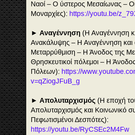
Ναοί – Ο ύστερος Μεσαίωνας – Οι
Μοναρχίες):
https://youtu.be/z_7
►
Αναγέννηση
(Η Αναγέννηση κ
Ανακάλυψης – Η Αναγέννηση και 
Μεταρρύθμιση – Η Άνοδος της Με
Θρησκευτικοί πόλεμοι – Η Άνοδο
Πόλεων):
https://www.youtube.c
v=qZiogJFuB_g
►
Απολυταρχισμός
(Η εποχή το
Απολυταρχισμός και Κοινωνικό σ
Πεφωτισμένοι Δεσπότες):
https://youtu.be/RyCSEc2M4Fw