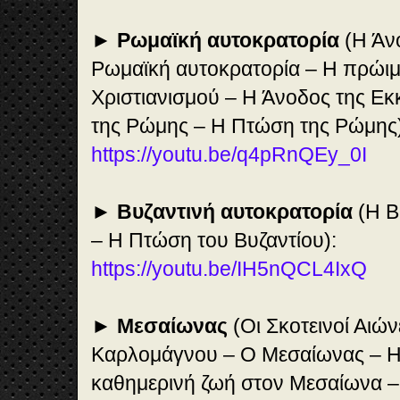
►
Ρωμαϊκή αυτοκρατορία
(Η Άν
Ρωμαϊκή αυτοκρατορία – Η πρώιμ
Χριστιανισμού – Η Άνοδος της Ε
της Ρώμης – Η Πτώση της Ρώμης)
https://youtu.be/q4pRnQEy_0I
►
Βυζαντινή αυτοκρατορία
(Η Β
– Η Πτώση του Βυζαντίου):
https://youtu.be/IH5nQCL4IxQ
►
Μεσαίωνας
(Οι Σκοτεινοί Αιών
Καρλομάγνου – Ο Μεσαίωνας – Η
καθημερινή ζωή στον Μεσαίωνα – 