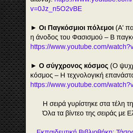
v=0Jz_n5O2vBE
►
Οι Παγκόσμιοι πόλεμοι
(Α' π
η άνοδος του Φασισμού – Β παγκ
https://www.youtube.com/watc
►
Ο σύγχρονος κόσμος
(Ο ψυχρ
κόσμος – Η τεχνολογική επανάστα
https://www.youtube.com/watc
Η σειρά γυρίστηκε στα τέλη τη
Όλα τα βίντεο της σειράς με 
Εκπαιδευτική Βιβλιοθήκη: Τάσο