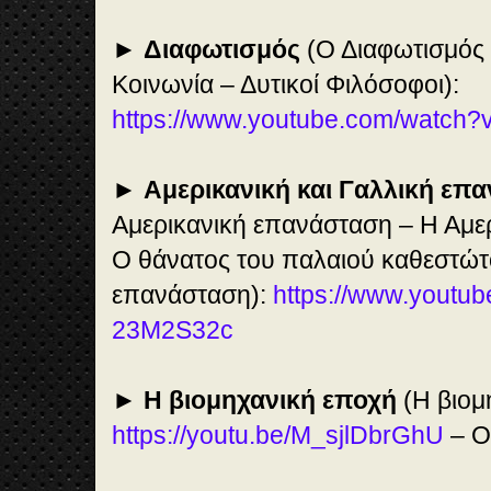
►
Διαφωτισμός
(Ο Διαφωτισμός 
Κοινωνία – Δυτικοί Φιλόσοφοι):
https://www.youtube.com/wat
►
Αμερικανική και Γαλλική επ
Αμερικανική επανάσταση – Η Αμερ
Ο θάνατος του παλαιού καθεστώτ
επανάσταση):
https://www.youtu
23M2S32c
►
Η βιομηχανική εποχή
(Η βιομ
https://youtu.be/M_sjlDbrGhU
– Ο