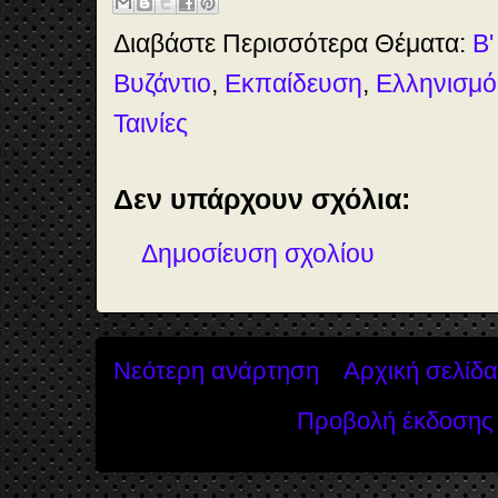
k
n
s
t
Διαβάστε Περισσότερα Θέματα:
Β'
Βυζάντιο
,
Εκπαίδευση
,
Ελληνισμό
Ταινίες
Δεν υπάρχουν σχόλια:
Δημοσίευση σχολίου
Νεότερη ανάρτηση
Αρχική σελίδα
Προβολή έκδοσης 