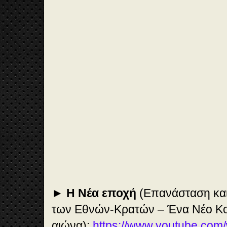
🎞️
Vi
de
o
50
:4
5
►
Η Νέα εποχή
(Επανάσταση και
των Εθνών-Κρατών – Ένα Νέο Κοι
αιώνα):
https://www.youtube.com