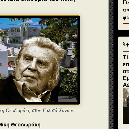
Γι
απ
φω
𓆩
Τί
ε
σ
Εμ
Α
ίκη Θεοδωράκη στον Γαλατά Χανίων
υ Μίκη Θεοδωράκη