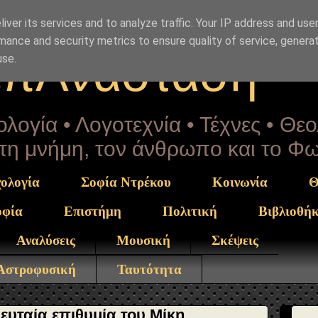
rekou" }, "potentialAction": { "@type": "ReadAction", "ta
iver its services and to analyze traffic. Your IP address and use
mance and security metrics to ensure quality of service, genera
επΑνάσταση
use.
λογία • Λογοτεχνία • Τέχνες • Θε
α τη μνήμη, τον άνθρωπο και το Φ
ολογία
Σοφία Ντρέκου
Κοινωνία
Θ
οφία
Επιστήμη
Πολιτική
Βιβλιοθή
Αναλύσεις
Μουσική
Σκέψεις
 Αστροφυσική
Ταυτότητα
λευταία επιθυμία του Μίκη