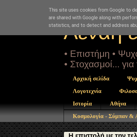
"copyrightHolder": { "@type": "Person", "name": "Sophia D
theodoraki-pros-KKE-koutsoumpa.html" } }
This site uses cookies from Google to del
are shared with Google along with perfor
Αέναη 
statistics, and to detect and address ab
• Επιστήμη • Ψυχο
• Στοχασμοί... γι
Αρχική σελίδα
Ψυχ
Λογοτεχνία
Φιλοσ
Ιστορία
Αθήνα
Κοσμολογία - Σύμπαν &
Η επιστολή με την τε