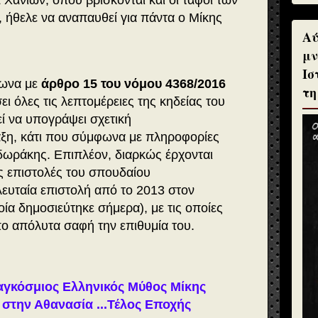
ά Χανίων, όπου βρίσκονται και οι τάφοι των
, ήθελε να αναπαυθεί για πάντα ο Μίκης
Αύ
μν
Ισ
φωνα με
άρθρο 15 του νόμου 4368/2016
τη
ει όλες τις λεπτομέρειες της κηδείας του
εί να υπογράψει σχετική
ξη, κάτι που σύμφωνα με πληροφορίες
οδωράκης. Επιπλέον, διαρκώς έρχονται
ίς επιστολές του σπουδαίου
λευταία επιστολή από το 2013 στον
ία δημοσιεύτηκε σήμερα), με τις οποίες
ο απόλυτα σαφή την επιθυμία του.
αγκόσμιος Ελληνικός Μύθος Μίκης
την Αθανασία ...Τέλος Εποχής