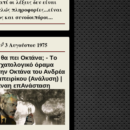
ατί οι λέξεις δεν είναι
λώς πληροφορίες...είναι
ς και συνοδοιπόροι...
♱𓆪 3 Αυγούστου 1975
 θα πει Οκτάνα; - Tο
σχατολογικό όραμα
την Οκτάνα του Ανδρέα
πειρίκου (Ανάλυση) |
έναη επΑνάσταση