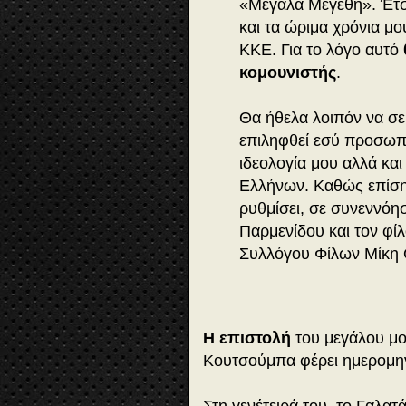
«Μεγάλα Μεγέθη». Έτσι
και τα ώριμα χρόνια μ
ΚΚΕ. Για το λόγο αυτό
κομουνιστής
.
Θα ήθελα λοιπόν να σε
επιληφθεί εσύ προσωπι
ιδεολογία μου αλλά και
Ελλήνων. Καθώς επίση
ρυθμίσει, σε συνεννόη
Παρμενίδου και τον φί
Συλλόγου Φίλων Μίκη 
H επιστολή
του μεγάλου μο
Κουτσούμπα φέρει ημερομην