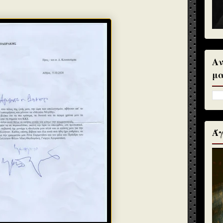
Αν
μα
Άγ