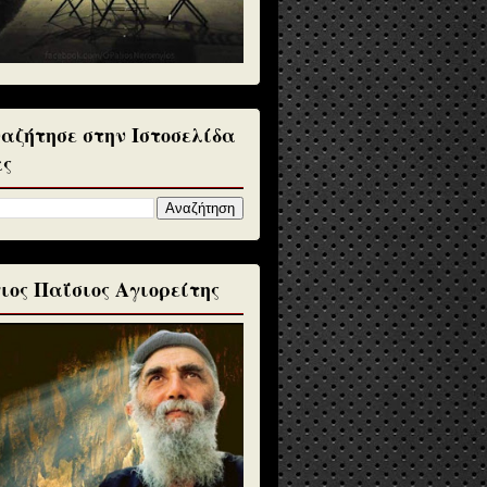
αζήτησε στην Ιστοσελίδα
ς
ιος Παΐσιος Αγιορείτης