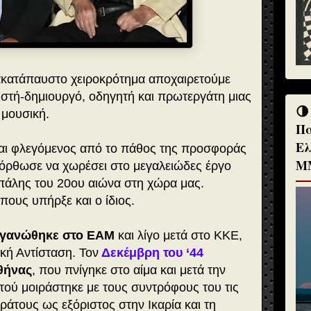
 ακατάπαυστο χειροκρότημα αποχαιρετούμε
στή-δημιουργό, οδηγητή και πρωτεργάτη μιας
🌗
 μουσική.
Πα
Ελ
αι φλεγόμενος από το πάθος της προσφοράς
Μ
όρθωσε να χωρέσει στο μεγαλειώδες έργο
 πάλης του 20ου αιώνα στη χώρα μας.
πους υπήρξε και ο ίδιος.
ργανώθηκε στο ΕΑΜ
και λίγο μετά στο ΚΚΕ,
κή Αντίσταση. Τον
Δεκέμβρη του ‘44
θήνας
, που πνίγηκε στο αίμα και μετά την
τού μοιράστηκε με τους συντρόφους του τις
κράτους ως εξόριστος στην Ικαρία και τη