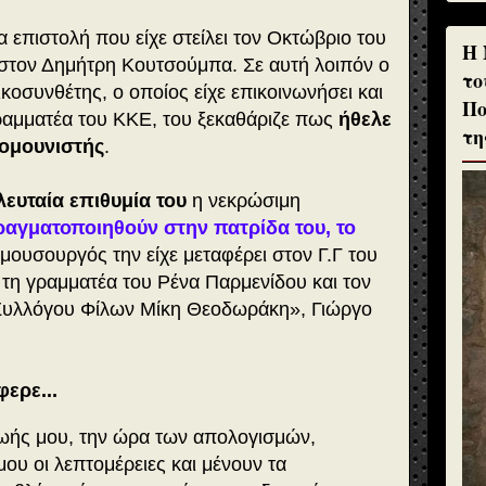
 επιστολή που είχε στείλει τον Οκτώβριο του
H 
στον Δημήτρη Κουτσούμπα. Σε αυτή λοιπόν ο
το
οσυνθέτης, ο οποίος είχε επικοινωνήσει και
Πο
ραμματέα του ΚΚΕ, του ξεκαθάριζε πως
ήθελε
τη
κομουνιστής
.
λευταία επιθυμία του
η νεκρώσιμη
ραγματοποιηθούν στην πατρίδα του, το
 μουσουργός την είχε μεταφέρει στον Γ.Γ του
η γραμματέα του Ρένα Παρμενίδου και τον
Συλλόγου Φίλων Μίκη Θεοδωράκη», Γιώργο
ερε...
ζωής μου, την ώρα των απολογισμών,
ου οι λεπτομέρειες και μένουν τα