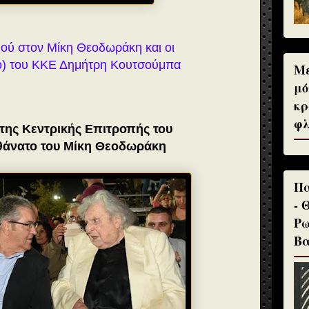
μού στον Μίκη Θεοδωράκη και οι
eo) του ΚΚΕ Δημήτρη Κουτσούμπα
Με
μό
κρ
φλ
της Κεντρικής Επιτροπής του
 θάνατο του Μίκη Θεοδωράκη
Πα
- 
Ρω
Βα