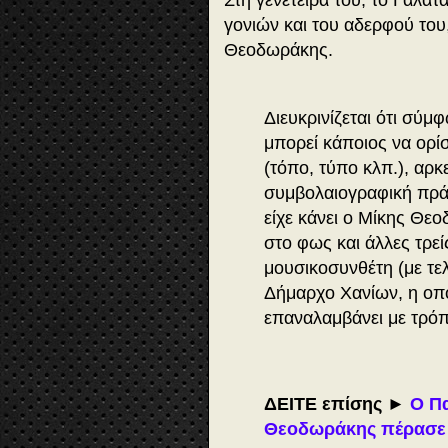
Στη γενέτειρά του, το Γαλατ
γονιών και του αδερφού του
Θεοδωράκης.
Διευκρινίζεται ότι σύμ
μπορεί κάποιος να ορίσ
(τόπο, τύπο κλπ.), αρκ
συμβολαιογραφική πρά
είχε κάνει ο Μίκης Θε
στο φως και άλλες τρε
μουσικοσυνθέτη (με τε
Δήμαρχο Χανίων, η οπο
επαναλαμβάνει με τρόπ
ΔΕΙΤΕ επίσης
►
Ο Π
Θεοδωράκης πέρασε σ