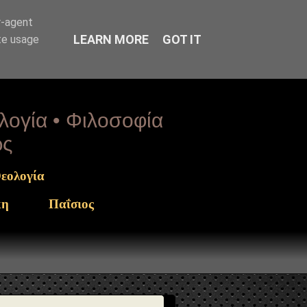
rget": "https://www.sophia-ntrekou.gr/2021/09/epistoli-
r-agent
LEARN MORE
GOT IT
te usage
ολογία • Φιλοσοφία
ως
εολογία
κη
Παΐσιος