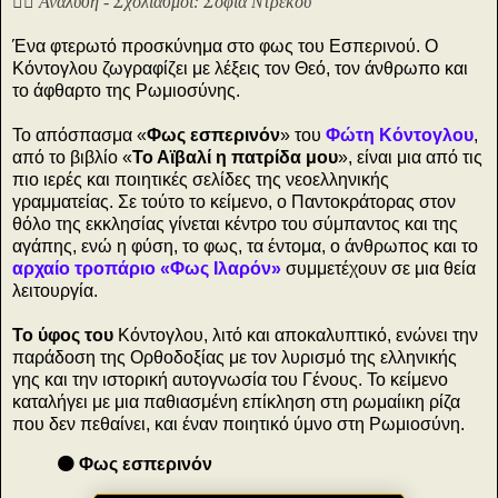
✍🏻 Ανάλυση - Σχολιασμοί: Σοφία Ντρέκου
Ένα φτερωτό προσκύνημα στο φως του Εσπερινού. Ο
Κόντογλου ζωγραφίζει με λέξεις τον Θεό, τον άνθρωπο και
το άφθαρτο της Ρωμιοσύνης.
Το απόσπασμα «
Φως εσπερινόν
» του
Φώτη Κόντογλου
,
από το βιβλίο «
Το Αϊβαλί η πατρίδα μου
», είναι μια από τις
πιο ιερές και ποιητικές σελίδες της νεοελληνικής
γραμματείας. Σε τούτο το κείμενο, ο Παντοκράτορας στον
θόλο της εκκλησίας γίνεται κέντρο του σύμπαντος και της
αγάπης, ενώ η φύση, το φως, τα έντομα, ο άνθρωπος και το
αρχαίο τροπάριο «Φως Ιλαρόν»
συμμετέχουν σε μια θεία
λειτουργία.
Το ύφος του
Κόντογλου, λιτό και αποκαλυπτικό, ενώνει την
παράδοση της Ορθοδοξίας με τον λυρισμό της ελληνικής
γης και την ιστορική αυτογνωσία του Γένους. Το κείμενο
καταλήγει με μια παθιασμένη επίκληση στη ρωμαίικη ρίζα
που δεν πεθαίνει, και έναν ποιητικό ύμνο στη Ρωμιοσύνη.
🟠 Φως εσπερινόν