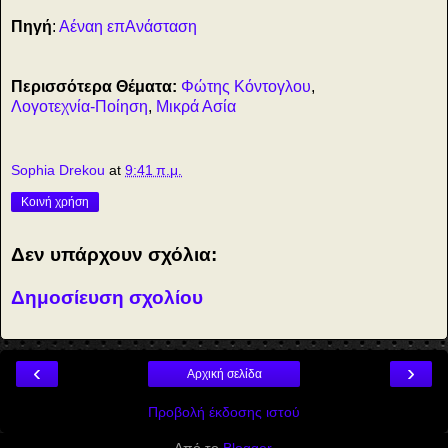
Πηγή
:
Αέναη επΑνάσταση
Περισσότερα Θέματα:
Φώτης Κόντογλου
,
Λογοτεχνία-Ποίηση
,
Μικρά Ασία
Sophia Drekou
at
9:41 π.μ.
Κοινή χρήση
Δεν υπάρχουν σχόλια:
Δημοσίευση σχολίου
‹
›
Αρχική σελίδα
Προβολή έκδοσης ιστού
Από το
Blogger
.