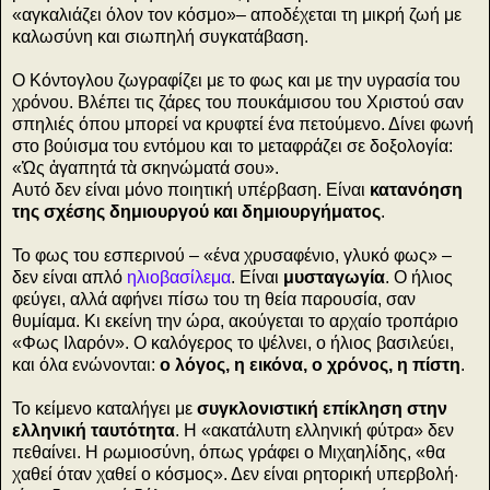
«αγκαλιάζει όλον τον κόσμο»– αποδέχεται τη μικρή ζωή με
καλωσύνη και σιωπηλή συγκατάβαση.
Ο Κόντογλου ζωγραφίζει με το φως και με την υγρασία του
χρόνου. Βλέπει τις ζάρες του πουκάμισου του Χριστού σαν
σπηλιές όπου μπορεί να κρυφτεί ένα πετούμενο. Δίνει φωνή
στο βούισμα του εντόμου και το μεταφράζει σε δοξολογία:
«Ὡς ἀγαπητά τὰ σκηνώματά σου».
Αυτό δεν είναι μόνο ποιητική υπέρβαση. Είναι
κατανόηση
της σχέσης δημιουργού και δημιουργήματος
.
Το φως του εσπερινού – «ένα χρυσαφένιο, γλυκό φως» –
δεν είναι απλό
ηλιοβασίλεμα
. Είναι
μυσταγωγία
. Ο ήλιος
φεύγει, αλλά αφήνει πίσω του τη θεία παρουσία, σαν
θυμίαμα. Κι εκείνη την ώρα, ακούγεται το αρχαίο τροπάριο
«Φως Ιλαρόν». Ο καλόγερος το ψέλνει, ο ήλιος βασιλεύει,
και όλα ενώνονται:
ο λόγος, η εικόνα, ο χρόνος, η πίστη
.
Το κείμενο καταλήγει με
συγκλονιστική επίκληση στην
ελληνική ταυτότητα
. Η «ακατάλυτη ελληνική φύτρα» δεν
πεθαίνει. Η ρωμιοσύνη, όπως γράφει ο Μιχαηλίδης, «θα
χαθεί όταν χαθεί ο κόσμος». Δεν είναι ρητορική υπερβολή·