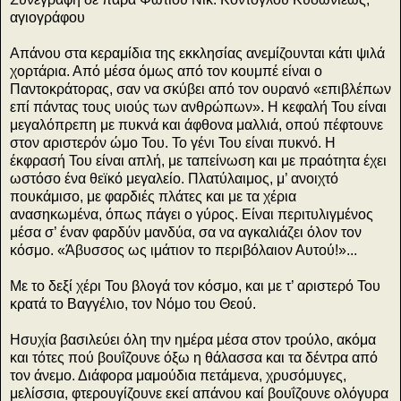
αγιογράφου
Απάνου στα κεραμίδια της εκκλησίας ανεμίζουνται κάτι ψιλά
χορτάρια. Από μέσα όμως από τον κουμπέ είναι ο
Παντοκράτορας, σαν να σκύβει από τον ουρανό «επιβλέπων
επί πάντας τους υιούς των ανθρώπων». Η κεφαλή Του είναι
μεγαλόπρεπη με πυκνά και άφθονα μαλλιά, οπού πέφτουνε
στον αριστερόν ώμο Του. Το γένι Του είναι πυκνό. Η
έκφρασή Του είναι απλή, με ταπείνωση και με πραότητα έχει
ωστόσο ένα θεϊκό μεγαλείο. Πλατύλαιμος, μ’ ανοιχτό
πουκάμισο, με φαρδιές πλάτες και με τα χέρια
ανασηκωμένα, όπως πάγει ο γύρος. Είναι περιτυλιγμένος
μέσα σ’ έναν φαρδύν μανδύα, σα να αγκαλιάζει όλον τον
κόσμο. «Άβυσσος ως ιμάτιον το περιβόλαιον Αυτού!»...
Με το δεξί χέρι Του βλογά τον κόσμο, και με τ’ αριστερό Του
κρατά το Βαγγέλιο, τον Νόμο του Θεού.
Ησυχία βασιλεύει όλη την ημέρα μέσα στον τρούλο, ακόμα
και τότες πού βουΐζουνε όξω η θάλασσα και τα δέντρα από
τον άνεμο. Διάφορα μαμούδια πετάμενα, χρυσόμυγες,
μελίσσια, φτερουγίζουνε εκεί απάνου καί βουΐζουνε ολόγυρα