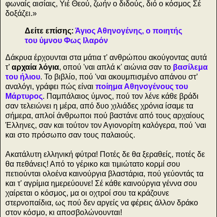
φωναίς αισίαις, Υιέ Θεού, ζωήν ο διδούς, διό ο κόσμος Σέ
δοξάζει.»
Δείτε επίσης:
Άγιος Αθηνογένης, ο ποιητής
του ύμνου Φως Ιλαρόν
Δάκρυα έρχουνται στα μάτια τ' ανθρώπου ακούγοντας αυτά
τ’
αρχαία λόγια
, οπού 'ναι απλά κ' αιώνια σαν το
βασίλεμα
του ήλιου
. Το βιβλίο, πού 'ναι ακουμπισμένο απάνου στ’
αναλόγι, γράφει πώς είναι
ποίημα Αθηνογένους του
Μάρτυρος
. Παμπάλαιος ύμνος, πού τον λένε κάθε βράδι
σαν τελειώνει η μέρα, από δυο χιλιάδες χρόνια ίσαμε τα
σήμερα, απλοί άνθρωποι πού βαστάνε από τους αρχαίους
Έλληνες, σαν και τούτον τον Αγιονορίτη καλόγερα, πού 'ναι
και στο πρόσωπο σαν τους παλαιούς.
Ακατάλυτη ελληνική φύτρα! Ποτές δε θα ξεραθείς, ποτές δε
θα πεθάνεις! Από το γέρικο και τιμιώτατο κορμί σου
πετιούνται ολοένα καινούργια βλαστάρια, πού γεύοντάς τα
και τ' αγρίμια ημερεύουνε! Σέ κάθε καινούργια γέννα σου
χαίρεται ο κόσμος, μα οι οχτροί σου τα κράζουνε
στερνοπαίδια, ως πού δεν αργείς να φέρεις άλλον δράκο
στον κόσμο, κι αποσβολώνουνται!