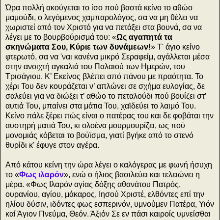
Ώρα πολλή ακούγεται το ίσο πού βαστά κείνο το αθώο
μαμούδι, ο λεγόμενος χαμπαρολόγος, σα να μη θέλει να
χωριστεί από τον Χριστό για να πετάξει στα βουνά, σα να
λέγει με το βουρβούρισμά του: «
Ως αγαπητά τα
σκηνώματα Σου, Κύριε των δυνάμεων!
» Τ' άγιο κείνο
φτερωτό, σα να 'ναι κανένα μικρό Σεραφείμ, αγάλλεται μέσα
στην ανοιχτή αγκαλιά του Παλαιού των Ημερών, του
Τρισάγιου. Κ’ Εκείνος βλέπει από πάνου με πραότητα. Το
χέρι Του δεν κουράζεται ν’ απλώνει σε σχήμα ευλογίας, δε
σαλεύει για να διώξει τ’ αθώο το πεταλούδι πού βουίζει στ’
αυτιά Του, μπαίνει στα μάτια Του, χαϊδεύει το λαιμό Του.
Κείνο πάλε ξέρει πώς είναι ο πατέρας του και δε φοβάται την
αυστηρή ματιά Του, κι ολοένα μουρμουρίζει, ως πού
μονομιάς κόβεται το βούϊσμα, γιατί βγήκε από το στενό
θυρίδι κ' έφυγε στον αγέρα.
Από κάτου κείνη την ώρα λέγει ο καλόγερας με φωνή ήσυχη
το «
Φως ιλαρόν
», ενώ ο ήλιος βασιλεύει και τελειώνει η
μέρα. «Φως Ιλαρόν αγίας δόξης αθανάτου Πατρός,
ουρανίου, αγίου, μάκαρος, Ιησού Χριστέ, ελθόντες επί την
ηλίου δύσιν, ιδόντες φως εσπερινόν, υμνούμεν Πατέρα, Υιόν
καί Άγιον Πνεύμα, Θεόν. Άξιόν Σε εν πάσι καιροίς υμνείσθαι