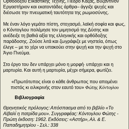
Ορθοδόξου Εικαστικής Τέχνης, Πέδρο Καζάς, Βυζαντινόν
Εργαστήριον και εκατοντάδες άρθρα– άγγιξε ψυχές και
διέσωσε την πνευματική ταυτότητα της ρωμιοσύνης.
Με έναν λόγο γεμάτο πίστη, στοχασμό, λαϊκή σοφία και φως,
ο Κόντογλου πολέμησε τον μιμητισμό της Δύσης και
ανέδειξε τη βαθιά αξία της ελληνικής και ορθόδοξης
παράδοσης. Ζούσε λιτά και ζωγράφιζε με νηστεία, όπως
έλεγε – με το χέρι να υπακούει στην ψυχή και την ψυχή στο
Άγιο Πνεύμα.
Στο έργο του δεν υπάρχει μόνο η μορφή· υπάρχει και η
μαρτυρία. Και αυτή η μαρτυρία, μέχρι σήμερα, φωτίζει.
«Πρωτότυπος είναι ο κάθε άνθρωπος που απομένει
πιστός κι ειλικρινής στον εαυτό του»
Φώτης Κόντογλου
Βιβλιογραφία
Θρηνητικός πρόλογος: Απόσπασμα από το βιβλίο «Το
Αϊβαλί η πατρίδα μου». Συγγραφέας: Κόντογλου Φώτης -
Πρώτη έκδοση: 1962. Εκδόσεις: «Αστήρ», Αλ. & Ε.
Παπαδημητρίου - Σελ.: 338