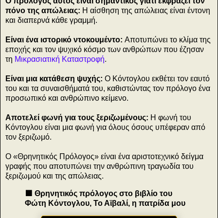
Ο πρόλογος αυτός είναι σημαντικός γιατί ε
κφράζει τον
πόνο της απώλειας:
Η αίσθηση της απώλειας είναι έντονη
και διαπερνά κάθε γραμμή.
Είναι ένα ιστορικό ντοκουμέντο:
Αποτυπώνει το κλίμα της
εποχής και τον ψυχικό κόσμο των ανθρώπων που έζησαν
τη
Μικρασιατική Καταστροφή
.
Είναι μια κατάθεση ψυχής:
Ο Κόντογλου εκθέτει τον εαυτό
του και τα συναισθήματά του, καθιστώντας τον πρόλογο ένα
προσωπικό και ανθρώπινο κείμενο.
Αποτελεί φωνή για τους ξεριζωμένους:
Η φωνή του
Κόντογλου είναι μια φωνή για όλους όσους υπέφεραν από
τον ξεριζωμό.
Ο «Θρηνητικός Πρόλογος» είναι ένα αριστοτεχνικό δείγμα
γραφής που αποτυπώνει την ανθρώπινη τραγωδία του
ξεριζωμού και της απώλειας.
🟪 Θρηνητικός πρόλογος στο βιβλίο του
Φώτη Κόντογλου, Το Αϊβαλί, η πατρίδα μου