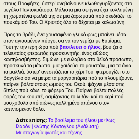
στους Προφήτες, ύστερ' ανεβαίνουνε κλωθογυρίζοντας στο
μεγάλο Παντοκράτορα. Μάλιστα μια σφήγκα έχει κολλημένη
τη χωματένια φωλιά της σε μια ζαρωματιά πού σκεδιάζει το
πουκάμισό Του. Ο Χριστός όλα τα δέχεται με καλωσύνη.
Προς το βράδι, ένα χρυσαφένιο γλυκό φως μπαίνει μέσα
στον αγιασμένον πύργο, σα να τον γεμίζει με θυμίαμα.
Τούτην την ιερή ώρα πού
βασιλεύει ο ήλιος
, βουίζει ο
τελευταίος φτερωτός προσκυνητής, ένας αθώος
καντηλοσβήστης. Σιμώνει με ευλάβεια στο θεϊκό πρόσωπο,
προσκυνά το μέτωπο, μια χαϊδεύει το μουστάκι, μια τα άγια
τα μαλλιά, ύστερ' ανεσπάζεται το χέρι Του, φτερουγίζει στο
Βαγγέλιο σα να μετρά τα μαργαριτάρια πού το πλουμίζουνε,
παίρνει βόλτα στους ωμούς του Θεού, ψάχνει μέσα στις
δίπλες πού κάνει το φόρεμά Του. Παίρνει βόλτα πολλές
φορές τον κουμπέ, οσμίζοντας το λιβάνι καί το κερί πού
μοσχοβολά από αιώνες κολλημένο απάνου στον
καπνισμένον θόλο.
Δείτε επίσης
:
Το βασίλεμα του ήλιου με Φως
Ιλαρόν | Φώτης Κόντογλου (Ανάλυση)
Μυσταγωγία φωτός και τέχνης