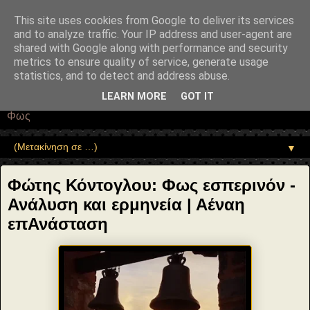
"copyrightHolder": { "@type": "Person", "name": "Sophia Drekou" },
"potentialAction": { "@type": "ReadAction", "target":
This site uses cookies from Google to deliver its services
"https://www.sophia-ntrekou.gr/2025/07/fos-esperinon-kontoglou.html"
and to analyze traffic. Your IP address and user-agent are
} }
shared with Google along with performance and security
Αέναη επΑνάσταση
metrics to ensure quality of service, generate usage
statistics, and to detect and address abuse.
• Επιστήμη • Ψυχολογία • Λογοτεχνία • Τέχνες • Θεολογία •
LEARN MORE
GOT IT
Φιλοσοφία • Στοχασμοί... για τη μνήμη, τον άνθρωπο και το
Φως
▼
Φώτης Κόντογλου: Φως εσπερινόν -
Ανάλυση και ερμηνεία | Αέναη
επΑνάσταση