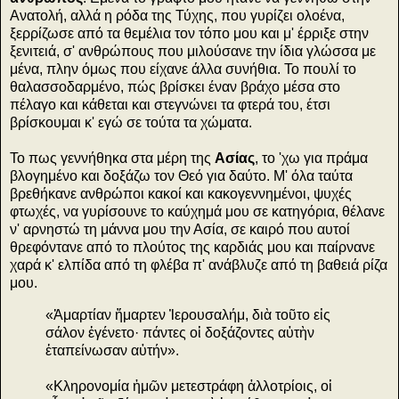
Ανατολή, αλλά η ρόδα της Τύχης, που γυρίζει ολοένα,
ξερρίζωσε από τα θεμέλια τον τόπο μου και μ' έρριξε στην
ξενιτειά, σ' ανθρώπους που μιλούσανε την ίδια γλώσσα με
μένα, πλην όμως που είχανε άλλα συνήθια. Το πουλί το
θαλασσοδαρμένο, πώς βρίσκει έναν βράχο μέσα στο
πέλαγο και κάθεται και στεγνώνει τα φτερά του, έτσι
βρίσκουμαι κ' εγώ σε τούτα τα χώματα.
Το πως γεννήθηκα στα μέρη της
Ασίας
, το 'χω για πράμα
βλογημένο και δοξάζω τον Θεό για δαύτο. Μ' όλα ταύτα
βρεθήκανε ανθρώποι κακοί και κακογεννημένοι, ψυχές
φτωχές, να γυρίσουνε το καύχημά μου σε κατηγόρια, θέλανε
ν' αρνηστώ τη μάννα μου την Ασία, σε καιρό που αυτοί
θρεφόντανε από το πλούτος της καρδιάς μου και παίρνανε
χαρά κ' ελπίδα από τη φλέβα π' ανάβλυζε από τη βαθειά ρίζα
μου.
«Ἁμαρτίαν ἥμαρτεν Ἰερουσαλήμ, διὰ τοῦτο εἰς
σάλον ἐγένετο· πάντες οἱ δοξάζοντες αὐτὴν
ἐταπείνωσαν αὐτήν».
«Κληρονομία ἡμῶν μετεστράφη ἀλλοτρίοις, οἱ