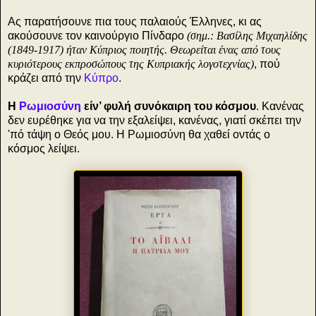
Ας παρατήσουνε πια τους παλαιούς Έλληνες, κι ας
ακούσουνε τον καινούργιο Πίνδαρο
(σημ.: Βασίλης Μιχαηλίδης
(1849-1917) ήταν Κύπριος ποιητής. Θεωρείται ένας από τους
κυριότερους εκπροσώπους της Κυπριακής λογοτεχνίας)
, πού
κράζει από την
Κύπρο
.
Η
Ρωμιοσύνη
είν’ φυλή συνόκαιρη του κόσμου
. Κανένας
δεν ευρέθηκε για να την εξαλείψει, κανένας, γιατί σκέπει την
'πό τάψη ο Θεός μου. Η Ρωμιοσύνη θα χαθεί οντάς ο
κόσμος λείψει.