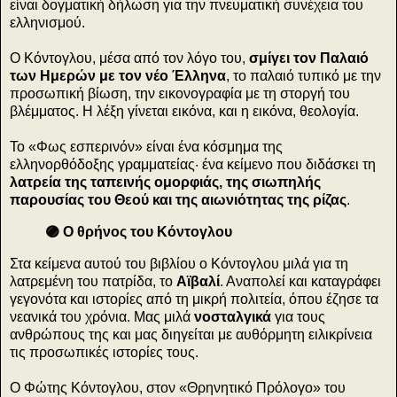
είναι δογματική δήλωση για την πνευματική συνέχεια του
ελληνισμού.
Ο Κόντογλου, μέσα από τον λόγο του,
σμίγει τον Παλαιό
των Ημερών με τον νέο Έλληνα
, το παλαιό τυπικό με την
προσωπική βίωση, την εικονογραφία με τη στοργή του
βλέμματος. Η λέξη γίνεται εικόνα, και η εικόνα, θεολογία.
Το «Φως εσπερινόν» είναι ένα κόσμημα της
ελληνορθόδοξης γραμματείας· ένα κείμενο που διδάσκει τη
λατρεία της ταπεινής ομορφιάς, της σιωπηλής
παρουσίας του Θεού και της αιωνιότητας της ρίζας
.
🟣 Ο θρήνος του Κόντογλου
Στα κείμενα αυτού του βιβλίου ο Κόντογλου μιλά για τη
λατρεμένη του πατρίδα, το
Αϊβαλί
. Αναπολεί και καταγράφει
γεγονότα και ιστορίες από τη μικρή πολιτεία, όπου έζησε τα
νεανικά του χρόνια. Μας μιλά
νοσταλγικά
για τους
ανθρώπους της και μας διηγείται με αυθόρμητη ειλικρίνεια
τις προσωπικές ιστορίες τους.
Ο Φώτης Κόντογλου, στον «Θρηνητικό Πρόλογο» του