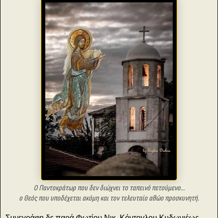
Ο Παντοκράτωρ που δεν διώχνει το ταπεινό πετούμενο...
ο Θεός που υποδέχεται ακόμη και τον τελευταίο αθώο προσκυνητή.
Συνεγράφη δε παρά Φωτίου Νικ. Κόντογλου Κυδωνιέως,