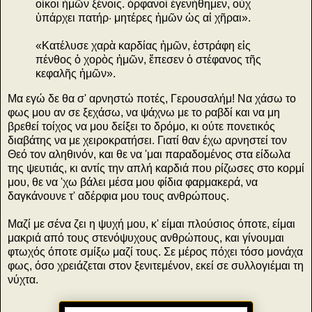
οἶκοι ἡμῶν ξένοις. ὀρφανοὶ ἐγενήθημεν, οὐχ
ὑπάρχει πατήρ· μητέρες ἡμῶν ὡς αἱ χῆραι».
«Κατέλυσε χαρὰ καρδίας ἡμῶν, ἐστράφη εἰς
πένθος ὁ χορὸς ἡμῶν, ἔπεσεν ὁ στέφανος τῆς
κεφαλῆς ἡμῶν».
Μα εγώ δε θα σ' αρνηστώ ποτές, Γερουσαλήμ! Να χάσω το
φως μου αν σε ξεχάσω, να ψάχνω με το ραβδί και να μη
βρεθεί τοίχος να μου δείξει το δρόμο, κι ούτε πονετικός
διαβάτης να με χειροκρατήσει. Γιατί θαν έχω αρνηστεί τον
Θεό τον αληθινόν, και θε να 'μαι παραδομένος στα είδωλα
της ψευτιάς, κι αντίς την απλή καρδιά που ρίζωσες στο κορμί
μου, θε να 'χω βάλει μέσα μου φίδια φαρμακερά, να
δαγκάνουνε τ' αδέρφια μου τους ανθρώπους.
Μαζί με σένα ζει η ψυχή μου, κ' είμαι πλούσιος όποτε, είμαι
μακριά από τους στενόψυχους ανθρώπους, και γίνουμαι
φτωχός όποτε σμίξω μαζί τους. Σε μέρος πόχει τόσο μονάχα
φως, όσο χρειάζεται στον ξενιτεμένον, εκεί σε συλλογιέμαι τη
νύχτα.