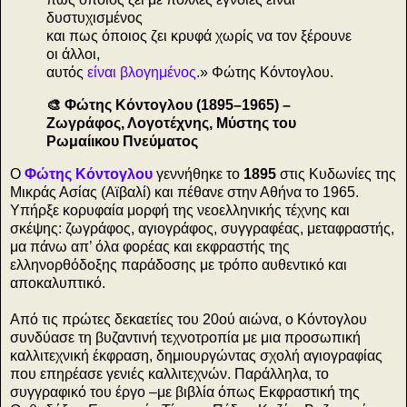
δυστυχισμένος
και πως όποιος ζει κρυφά χωρίς να τον ξέρουνε
οι άλλοι,
αυτός
είναι βλογημένος
.» Φώτης Κόντογλου.
🎨 Φώτης Κόντογλου (1895–1965) –
Ζωγράφος, Λογοτέχνης, Μύστης του
Ρωμαίικου Πνεύματος
Ο
Φώτης Κόντογλου
γεννήθηκε το
1895
στις Κυδωνίες της
Μικράς Ασίας (Αϊβαλί) και πέθανε στην Αθήνα το 1965.
Υπήρξε κορυφαία μορφή της νεοελληνικής τέχνης και
σκέψης: ζωγράφος, αγιογράφος, συγγραφέας, μεταφραστής,
μα πάνω απ’ όλα φορέας και εκφραστής της
ελληνορθόδοξης παράδοσης με τρόπο αυθεντικό και
αποκαλυπτικό.
Από τις πρώτες δεκαετίες του 20ού αιώνα, ο Κόντογλου
συνδύασε τη βυζαντινή τεχνοτροπία με μια προσωπική
καλλιτεχνική έκφραση, δημιουργώντας σχολή αγιογραφίας
που επηρέασε γενιές καλλιτεχνών. Παράλληλα, το
συγγραφικό του έργο –με βιβλία όπως Εκφραστική της