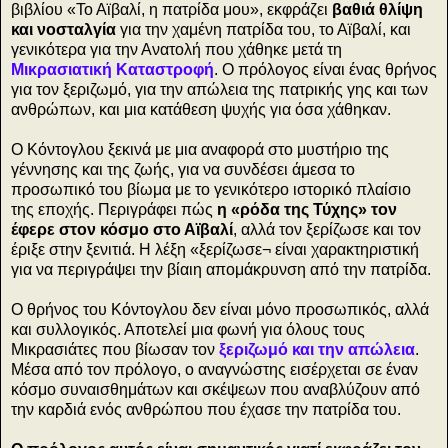
βιβλίου «Το Αϊβαλί, η πατρίδα μου», εκφράζει
βαθιά θλίψη
και νοσταλγία
για την χαμένη πατρίδα του, το Αϊβαλί, και
γενικότερα για την Ανατολή που χάθηκε μετά τη
Μικρασιατική Καταστροφή
. Ο πρόλογος είναι ένας θρήνος
για τον ξεριζωμό, για την απώλεια της πατρικής γης και των
ανθρώπων, και μια κατάθεση ψυχής για όσα χάθηκαν.
Ο Κόντογλου ξεκινά με μια αναφορά στο μυστήριο της
γέννησης και της ζωής, για να συνδέσει άμεσα το
προσωπικό του βίωμα με το γενικότερο ιστορικό πλαίσιο
της εποχής. Περιγράφει πώς
η «ρόδα της Τύχης» τον
έφερε στον κόσμο στο Αϊβαλί
, αλλά τον ξερίζωσε και τον
έριξε στην ξενιτιά. Η λέξη «ξερίζωσε¬ είναι χαρακτηριστική
για να περιγράψει την βίαιη απομάκρυνση από την πατρίδα.
Ο θρήνος του Κόντογλου δεν είναι μόνο προσωπικός, αλλά
και συλλογικός. Αποτελεί μια φωνή για όλους τους
Μικρασιάτες που βίωσαν τον
ξεριζωμό και την απώλεια
.
Μέσα από τον πρόλογο, ο αναγνώστης εισέρχεται σε έναν
κόσμο συναισθημάτων και σκέψεων που αναβλύζουν από
την καρδιά ενός ανθρώπου που έχασε την πατρίδα του.