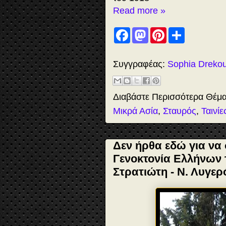
Read more »
F
M
P
S
a
a
i
h
c
s
n
a
e
t
t
r
b
o
e
e
Συγγραφέας:
Sophia Dreko
o
d
r
o
o
e
k
n
s
t
Διαβάστε Περισσότερα Θέμ
Μικρά Ασία
,
Σταυρός
,
Ταινίε
Δεν ήρθα εδώ για να 
Γενοκτονία Ελλήνων 
Στρατιώτη - Ν. Λυγερ