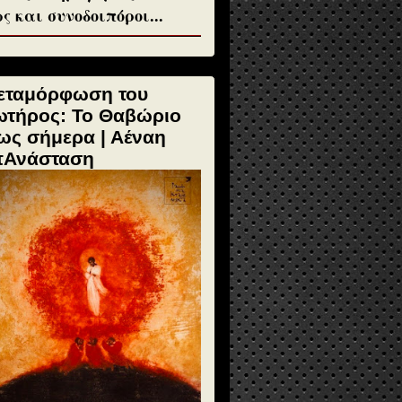
ς και συνοδοιπόροι...
εταμόρφωση του
ωτήρος: Το Θαβώριο
ως σήμερα | Αέναη
πΑνάσταση