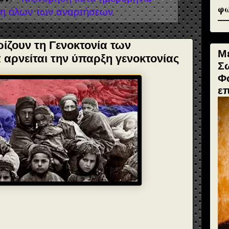
φω
η όλων των αναρτήσεων
ίζουν τη Γενοκτονία των
Μ
 αρνείται την ύπαρξη γενοκτονίας
Σ
Φ
ε