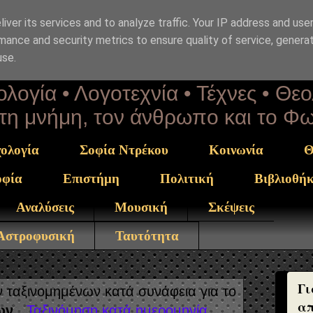
iver its services and to analyze traffic. Your IP address and use
επΑνάσταση
mance and security metrics to ensure quality of service, genera
use.
λογία • Λογοτεχνία • Τέχνες • Θε
α τη μνήμη, τον άνθρωπο και το Φ
ολογία
Σοφία Ντρέκου
Κοινωνία
Θ
οφία
Επιστήμη
Πολιτική
Βιβλιοθή
Αναλύσεις
Μουσική
Σκέψεις
 Αστροφυσική
Ταυτότητα
Γι
ταξινομημένων κατά συνάφεια για το
απ
ων
.
Ταξινόμηση κατά ημερομηνία