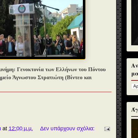
Αν
μνήμη: Γενοκτονία των Ελλήνων του Πόντου
μα
μείο Άγνωστου Στρατιώτη (Βίντεο και
Άγ
u
at
12:00 μ.μ.
Δεν υπάρχουν σχόλια: