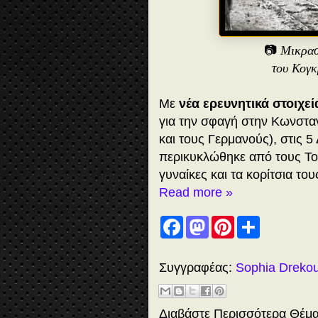
📷
Μικρασ
του Κογκ
Με
νέα ερευνητικά στοιχεί
για την σφαγή στην Κωνστα
και τους Γερμανούς), στις 5
περικυκλώθηκε από τους Τού
γυναίκες και τα κορίτσια του
Read more »
F
M
P
S
a
a
i
h
c
s
n
a
e
t
t
r
b
o
e
e
Συγγραφέας:
Sophia Dreko
o
d
r
o
o
e
k
n
s
t
Διαβάστε Περισσότερα Θέμ