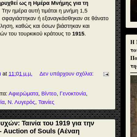
ηρυχθεί ως η Ημέρα Μνήμης για τη
. Την ημέρα αυτή τιμάται η μνήμη 1,5
 σφαγιάστηκαν ή εξαναγκάσθηκαν σε θάνατο
τληση, καθώς και όσων βιάστηκαν και
λών του τουρκικού κράτους το
1915
.
H 
το
Πο
τη
u
at
11:01 μ.μ.
Δεν υπάρχουν σχόλια:
ατα:
Αφιερώματα
,
Βίντεο
,
Γενοκτονία
,
ία
,
Ν. Λυγερός
,
Ταινίες
χών: Ταινία του 1919 για την
- Auction of Souls (Αέναη