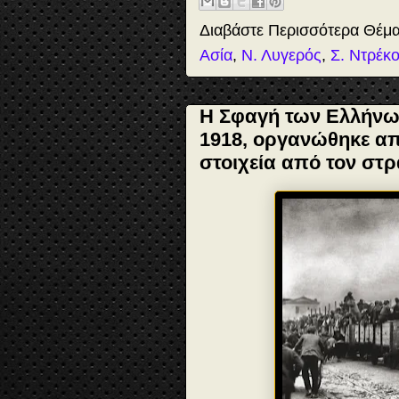
k
n
s
t
Διαβάστε Περισσότερα Θέμ
Ασία
,
Ν. Λυγερός
,
Σ. Ντρέκο
Η Σφαγή των Ελλήνω
1918, οργανώθηκε απ
στοιχεία από τον στρ