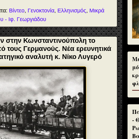
ατα:
Βίντεο
,
Γενοκτονία
,
Ελληνισμός
,
Μικρά
υ - Ιφ. Γεωργιάδου
ν στην Κωνσταντινούπολη το
ό τους Γερμανούς. Νέα ερευνητικά
ατηγικό αναλυτή κ. Νίκο Λυγερό
Με
μό
κρ
φλ
Πα
- 
Ρω
Βα