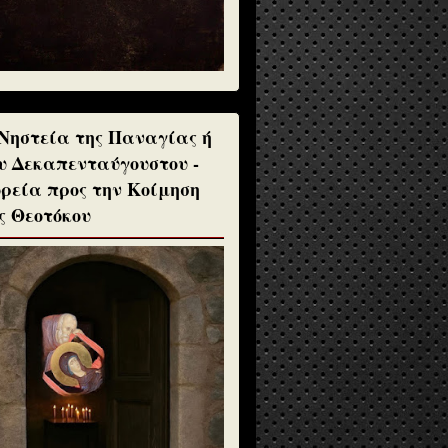
Νηστεία της Παναγίας ή
υ Δεκαπενταύγουστου -
ρεία προς την Κοίμηση
ς Θεοτόκου