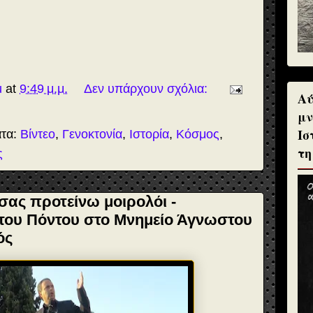
u
at
9:49 μ.μ.
Δεν υπάρχουν σχόλια:
Αύ
μν
Ισ
ατα:
Βίντεο
,
Γενοκτονία
,
Ιστορία
,
Κόσμος
,
τη
ς
σας προτείνω μοιρολόι -
του Πόντου στο Μνημείο Άγνωστου
ός