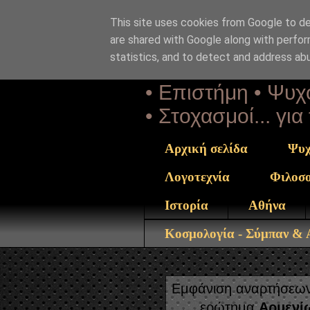
This site uses cookies from Google to del
Αέναη 
are shared with Google along with perfor
statistics, and to detect and address ab
• Επιστήμη • Ψυχο
• Στοχασμοί... γι
Αρχική σελίδα
Ψυχ
Λογοτεχνία
Φιλοσ
Ιστορία
Αθήνα
Κοσμολογία - Σύμπαν &
Εμφάνιση αναρτήσεων 
ερώτημα
Αρμενί