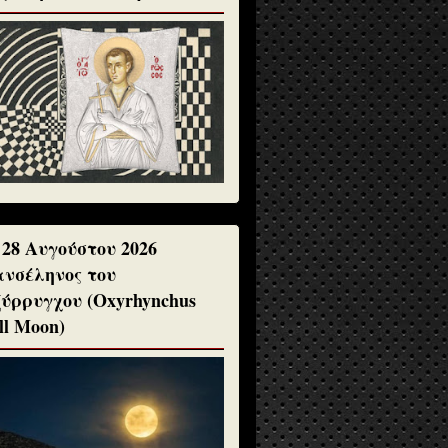
 28 Αυγούστου 2026
νσέληνος του
ύρρυγχου (Oxyrhynchus
ll Moon)