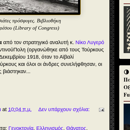
ιάτες πρόσφυγες. Βιβλιοθήκη
ρέσου (Library of Congress)
α
από τον στρατηγικό αναλυτή κ.
Νίκο Λυγερό
ντινούΠολη (οργανώθηκε από τους Τούρκους
 Δεκεμβρίου 1918, όταν το Αϊβαλί
ρκους και όλοι οι άνδρες συνελήφθησαν, οι
🌗
ς βιάστηκαν...
Πα
Οξ
Fu
u
at
10:04 π.μ.
Δεν υπάρχουν σχόλια:
ατα:
Γενοκτονία
,
Ελληνισμός
,
Θάνατος
,