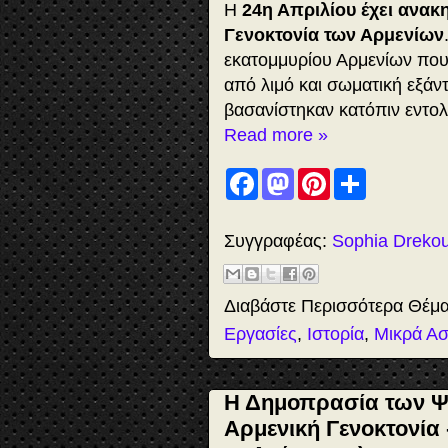
Η
24η Απριλίου έχει ανακ
Γενοκτονία των Αρμενίων
εκατομμυρίου Αρμενίων που
από λιμό και σωματική εξάν
βασανίστηκαν κατόπιν εντο
Read more »
F
M
P
S
a
a
i
h
c
s
n
a
e
t
t
r
b
o
e
e
Συγγραφέας:
Sophia Dreko
o
d
r
o
o
e
k
n
s
t
Διαβάστε Περισσότερα Θέμ
Εργασίες
,
Ιστορία
,
Μικρά Ασ
Η Δημοπρασία των Ψυ
Αρμενική Γενοκτονία 