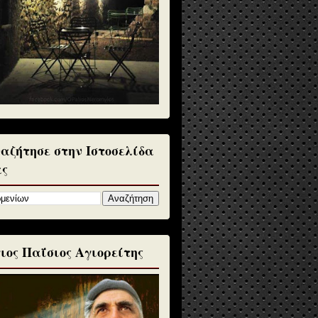
αζήτησε στην Ιστοσελίδα
ς
ιος Παΐσιος Αγιορείτης