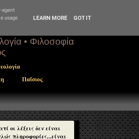
r-agent
LEARN MORE
GOT IT
te usage
ολογία • Φιλοσοφία
ως
εολογία
κη
Παΐσιος
ατί οι λέξεις δεν είναι
λώς πληροφορίες...είναι