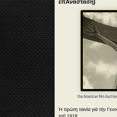
επΑνάσταση)
the American film Auction
Ἡ πρώτη ταινία γιὰ τὴν Γενο
τοῦ 1918