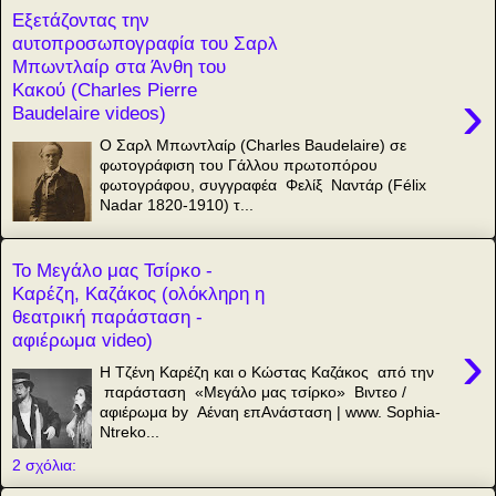
Εξετάζοντας την
αυτοπροσωπογραφία του Σαρλ
Μπωντλαίρ στα Άνθη του
Κακού (Charles Pierre
›
Baudelaire videos)
Ο Σαρλ Μπωντλαίρ (Charles Baudelaire‎) σε
φωτογράφιση του Γάλλου πρωτοπόρου
φωτογράφου, συγγραφέα Φελίξ Ναντάρ (Félix
Nadar 1820-1910) τ...
Το Μεγάλο μας Τσίρκο -
Καρέζη, Καζάκος (ολόκληρη η
θεατρική παράσταση -
αφιέρωμα video)
›
Η Τζένη Καρέζη και ο Κώστας Καζάκος από την
παράσταση «Μεγάλο μας τσίρκο» Βιντεο /
αφιέρωμα by Αέναη επΑνάσταση | www. Sophia-
Ntreko...
2 σχόλια: