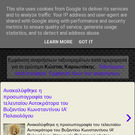
Αέναη επΑνάσταση
This site uses cookies from Google to deliver its services
and to analyze traffic. Your IP address and user-agent are
• Επιστήμη • Ψυχολογία • Λογοτεχνία • Τέχνες • Θεολογία •
shared with Google along with performance and security
Φιλοσοφία • Στοχασμοί... για τη μνήμη, τον άνθρωπο και το
metrics to ensure quality of service, generate usage
Φως
statistics, and to detect and address abuse.
LEARN MORE
GOT IT
▼
Εμφάνιση αναρτήσεων ταξινομημένων κατά ημερομηνία
για το ερώτημα
Κώστας Καρυωτάκης
.
Ταξινόμηση
κατά συνάφεια
Εμφάνιση όλων των αναρτήσεων
Ανακαλύφθηκε η
προσωπογραφία του
τελευταίου Αυτοκράτορα του
Βυζαντίου Κωνσταντίνου ΙΑ’
›
Παλαιολόγου
Ανακαλύφθηκε η προσωπογραφία του τελευταίου
Αυτοκράτορα του Βυζαντίου Κωνσταντίνου ΙΑ’