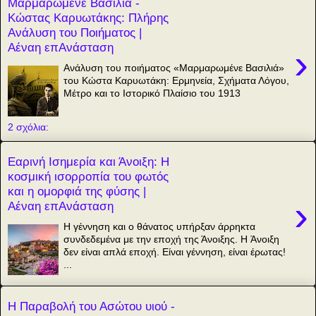
Μαρμαρωμένε Βασιλιά -
Κώστας Καρυωτάκης: Πλήρης
Ανάλυση του Ποιήματος |
Αέναη επΑνάσταση
›
Ανάλυση του ποιήματος «Μαρμαρωμένε Βασιλιά»
του Κώστα Καρυωτάκη: Ερμηνεία, Σχήματα Λόγου,
Μέτρο και το Ιστορικό Πλαίσιο του 1913
2 σχόλια:
Εαρινή Ισημερία και Άνοιξη: Η
κοσμική ισορροπία του φωτός
και η ομορφιά της φύσης |
›
Αέναη επΑνάσταση
Η γέννηση και ο θάνατος υπήρξαν άρρηκτα
συνδεδεμένα με την εποχή της Άνοιξης. H Άνοιξη
δεν είναι απλά εποχή. Είναι γέννηση, είναι έρωτας!
...
Η Παραβολή του Ασώτου υιού -