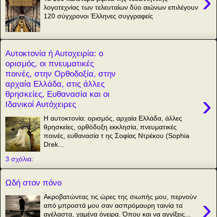
›
λογοτεχνίας των τελευταίων δύο αιώνων επιλέγουν
120 σύγχρονοι Έλληνες συγγραφείς
Αυτοκτονία ή Αυτοχειρία: ο
ορισμός, οι πνευματικές
ποινές, στην Ορθοδοξία, στην
αρχαία Ελλάδα, στις άλλες
θρησκείες, Ευθανασία και οι
›
Ιδανικοί Αυτόχειρες
Η αυτοκτονία: ορισμός, αρχαία Ελλάδα, άλλες
θρησκείες, ορθόδοξη εκκλησία, πνευματικές
ποινές, ευθανασία τ ης Σοφίας Ντρέκου (Sophia
Drek...
3 σχόλια:
Ωδή στον πόνο
Ακροβατώντας τις ώρες της σιωπής μου, περνούν
›
από μπροστά μου σαν ασπρόμαυρη ταινία τα
αγέλαστα, χαμένα όνειρα. Όπου και να αγγίξεις...