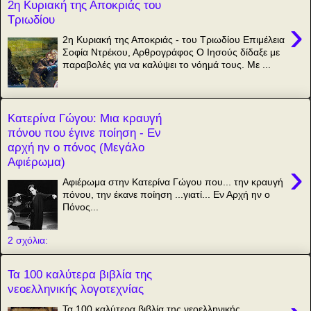
2η Κυριακή της Αποκριάς του
Τριωδίου
›
2η Κυριακή της Αποκριάς - του Τριωδίου Επιμέλεια
Σοφία Ντρέκου, Αρθρογράφος Ο Ιησούς δίδαξε με
παραβολές για να καλύψει το νόημά τους. Με ...
Κατερίνα Γώγου: Μια κραυγή
πόνου που έγινε ποίηση - Εν
αρχή ην ο πόνος (Μεγάλο
Αφιέρωμα)
›
Αφιέρωμα στην Κατερίνα Γώγου που... την κραυγή
πόνου, την έκανε ποίηση ...γιατί... Εν Αρχή ην ο
Πόνος...
2 σχόλια:
Τα 100 καλύτερα βιβλία της
νεοελληνικής λογοτεχνίας
Τα 100 καλύτερα βιβλία της νεοελληνικής