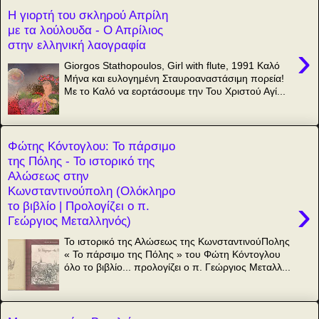
Η γιορτή του σκληρού Απρίλη
με τα λούλουδα - Ο Απρίλιος
στην ελληνική λαογραφία
›
Giorgos Stathopoulos, Girl with flute, 1991 Καλό
Μήνα και ευλογημένη Σταυροαναστάσιμη πορεία!
Με το Καλό να εορτάσουμε την Του Χριστού Αγί...
Φώτης Κόντογλου: Το πάρσιμο
της Πόλης - Το ιστορικό της
Αλώσεως στην
Κωνσταντινούπολη (Ολόκληρο
›
το βιβλίο | Προλογίζει ο π.
Γεώργιος Μεταλληνός)
Το ιστορικό της Αλώσεως της ΚωνσταντινούΠολης
« Το πάρσιμο της Πόλης » του Φώτη Κόντογλου
όλο το βιβλίο... προλογίζει ο π. Γεώργιος Μεταλλ...