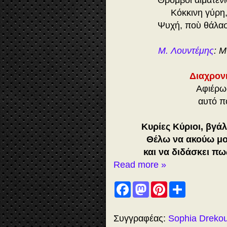
Θρόμβοι αἱματένι
Κόκκινη γύρη,
Ψυχή, ποὺ θάλασσ
Μ. Λουντέμης
: 
Διαχρονι
Αφιέρωσ
αυτό πο
Κυρίες Κύριοι, βγάλ
Θέλω να ακούω μο
και να διδάσκει πως
Read more »
F
M
P
S
a
a
i
h
c
s
n
a
e
t
t
r
b
o
e
e
Συγγραφέας:
Sophia Dreko
o
d
r