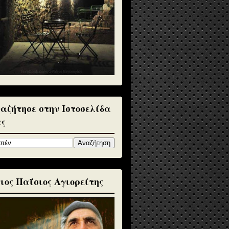
αζήτησε στην Ιστοσελίδα
ς
ιος Παΐσιος Αγιορείτης