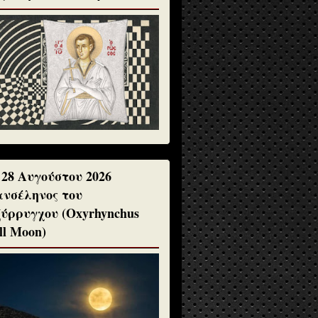
 28 Αυγούστου 2026
νσέληνος του
ύρρυγχου (Oxyrhynchus
ll Moon)