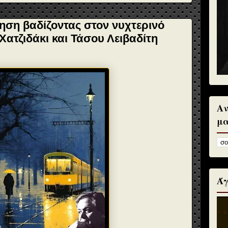
ηση βαδίζοντας στον νυχτερινό
ατζιδάκι και Τάσου Λειβαδίτη
Αν
μα
Άγ