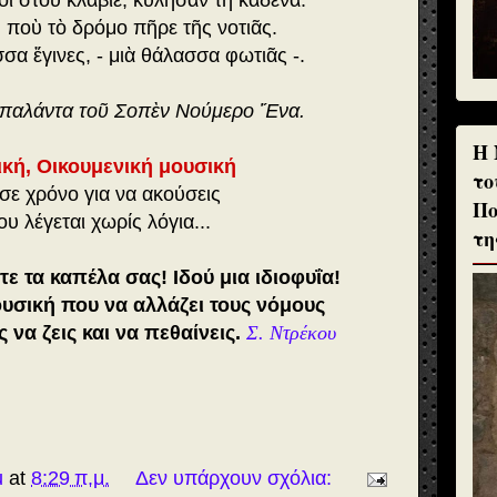
οι στοῦ κλαβιέ, κυλῆσαν τὴ καδένα.
 ποὺ τὸ δρόμο πῆρε τῆς νοτιᾶς.
α ἔγινες, - μιὰ θάλασσα φωτιᾶς -.
Μπαλάντα τοῦ Σοπὲν Νούμερο Ἕνα.
H 
κή, Οικουμενική μουσική
το
ε χρόνο για να ακούσεις
Πο
υ λέγεται χωρίς λόγια...
τη
τε τα καπέλα σας! Ιδού μια ιδιοφυΐα!
υσική που να αλλάζει τους νόμους
 να ζεις και να πεθαίνεις.
Σ. Ντρέκου
u
at
8:29 π.μ.
Δεν υπάρχουν σχόλια: