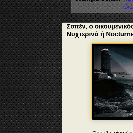
όλω
Σοπέν, ο οικουμενικό
Νυχτερινά ή Nocturn