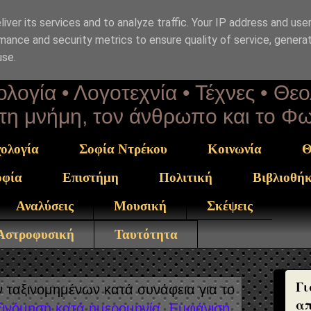
iver its services and to analyze traffic. Your IP address and use
επΑνάσταση
mance and security metrics to ensure quality of service, genera
use.
λογία • Λογοτεχνία • Τέχνες • Θε
α τη μνήμη, τον άνθρωπο και το Φ
ολογία
Σοφία Ντρέκου
Κοινωνία
Θ
οφία
Επιστήμη
Πολιτική
Βιβλιοθή
Αναλύσεις
Μουσική
Σκέψεις
 Αστροφυσική
Ταυτότητα
Γι
ταξινομημένων κατά συνάφεια για το
απ
ξινόμηση κατά ημερομηνία
Εμφάνιση