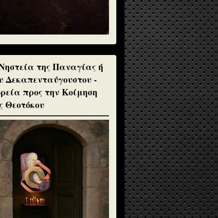
Νηστεία της Παναγίας ή
υ Δεκαπενταύγουστου -
ρεία προς την Κοίμηση
ς Θεοτόκου