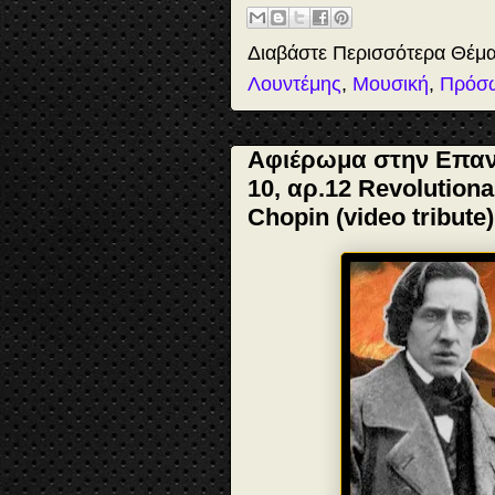
o
o
e
k
n
s
t
Διαβάστε Περισσότερα Θέμ
Λουντέμης
,
Μουσική
,
Πρόσ
Αφιέρωμα στην Επαν
10, αρ.12 Revolutiona
Chopin (video tribute)