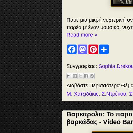
Πάμε μια μικρή νυχτερινή ο
παρέα μ' έναν μουσικό, νυχ
Read more »
F
M
P
S
a
a
i
h
c
s
n
a
e
t
t
r
b
o
e
e
Συγγραφέας:
Sophia Dreko
o
d
r
o
o
e
k
n
s
t
Διαβάστε Περισσότερα Θέμ
Μ. Χατζιδάκις
,
Σ.Ντρέκου
,
Σ
Βαρκαρόλα: Το παραδ
βαρκάδας - Video Ba