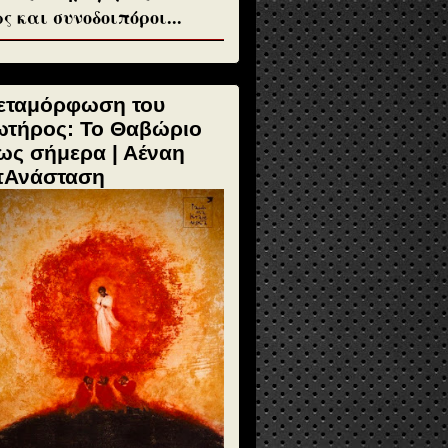
ς και συνοδοιπόροι...
εταμόρφωση του
ωτήρος: Το Θαβώριο
ως σήμερα | Αέναη
πΑνάσταση