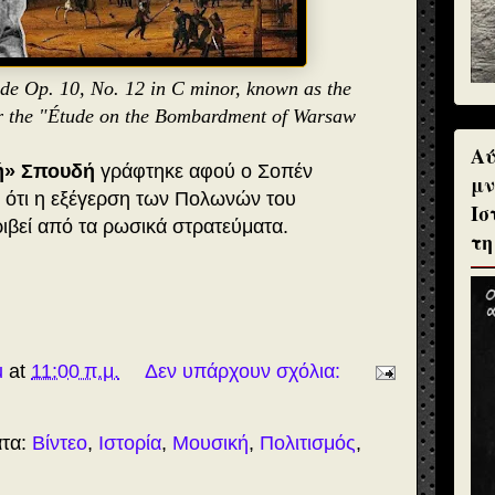
de Op. 10, No. 12 in C minor, known as the
r the "Étude on the Bombardment of Warsaw
Αύ
ή» Σπουδή
γράφτηκε αφού ο Σοπέν
μν
ότι η εξέγερση των Πολωνών του
Ισ
ριβεί από τα ρωσικά στρατεύματα.
τη
u
at
11:00 π.μ.
Δεν υπάρχουν σχόλια:
ατα:
Βίντεο
,
Ιστορία
,
Μουσική
,
Πολιτισμός
,