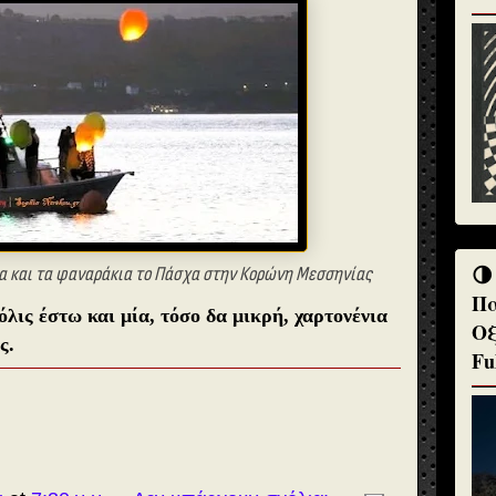
🌗
 και τα φαναράκια το
Πάσχα στην Κορώνη Μεσσηνίας
Πα
όλις έστω και μία, τόσο δα μικρή, χαρτονένια
Οξ
ς.
Fu