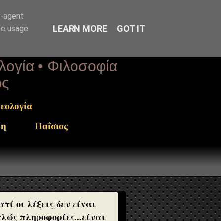
r-agent
LEARN MORE
GOT IT
te usage
ολογία • Φιλοσοφία
ως
εολογία
κη
Παΐσιος
ατί οι λέξεις δεν είναι
λώς πληροφορίες...είναι