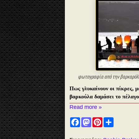
φωτογραφία από την βαρκαρόλα
Πως γλυκαίνουν οι πίκρες, μ
βαρκούλα δαμάσει το πέλαγο
Read more »
F
M
P
S
a
a
i
h
c
s
n
a
e
t
t
r