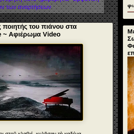
φω
ν των αναρτήσεων
ς ποιητής του πιάνου στα
Μ
e ~ Αφιέρωμα Video
Σ
Φ
ε