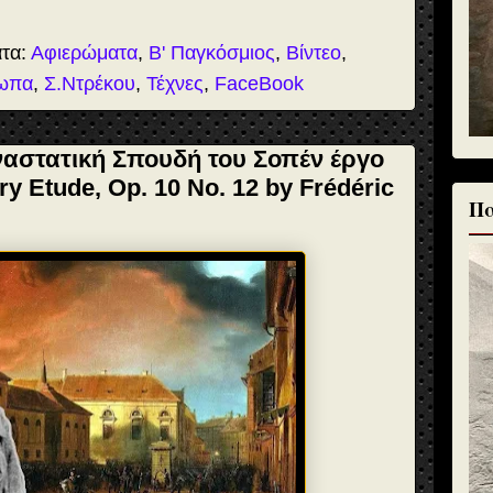
ατα:
Αφιερώματα
,
Β' Παγκόσμιος
,
Βίντεο
,
ωπα
,
Σ.Ντρέκου
,
Τέχνες
,
FaceBook
αστατική Σπουδή του Σοπέν έργο
ry Etude, Op. 10 No. 12 by Frédéric
Πα