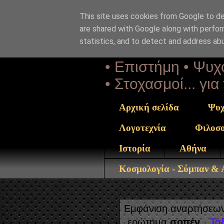
This site uses cookies from Google to del
Αέναη 
are shared with Google along with perfor
statistics, and to detect and address ab
• Επιστήμη • Ψυχο
• Στοχασμοί... γι
Αρχική σελίδα
Ψυχ
Λογοτεχνία
Φιλοσ
Ιστορία
Αθήνα
Κοσμολογία - Σύμπαν &
Εμφάνιση αναρτήσεων 
ερώτημα
σοπέν
.
Τα