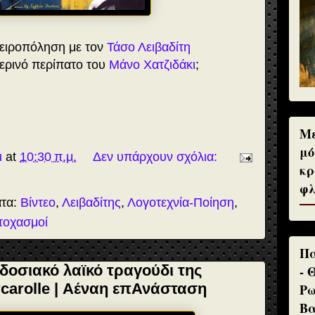
νειροπόληση με τον
Τάσο Λειβαδίτη
τερινό περίπατο του
Μάνο Χατζιδάκι
;
Με
μό
u
at
10:30 π.μ.
Δεν υπάρχουν σχόλια:
κρ
φλ
ατα:
Βίντεο
,
Λειβαδίτης
,
Λογοτεχνία-Ποίηση
,
τοχασμοί
Πα
οσιακό λαϊκό τραγούδι της
- 
rcarolle | Αέναη επΑνάσταση
Ρω
Βα