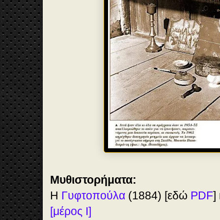
Μυθιστορήματα:
Η
Γυφτοπούλα
(1884) [εδώ
PDF
]
[μέρος I]