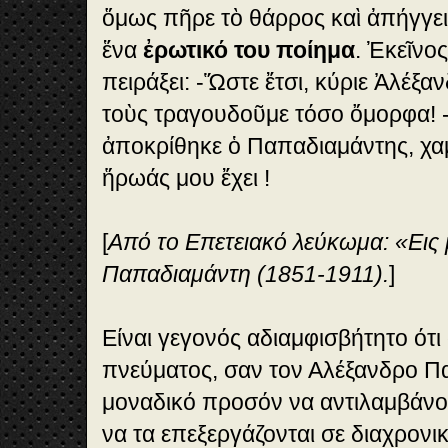
ὅμως πῆρε τὸ θάρρος καὶ ἀπήγγε
ἕνα
ἐρωτικό του ποίημα
. Ἐκεῖνο
πειράξει: -Ὥστε ἔτσι, κύριε Ἀλέξα
τοὺς τραγουδοῦμε τόσο ὄμορφα! 
ἀποκρίθηκε ὁ Παπαδιαμάντης, χα
ἥρωάς μου ἔχει !
[
Από το Επετειακό λεύκωμα: «Εις
Παπαδιαμάντη (1851-1911).
]
Είναι γεγονός αδιαμφισβήτητο ότι 
πνεύματος, σαν τον Αλέξανδρο Π
μοναδικό προσόν να αντιλαμβάνον
να τα επεξεργάζονται σε διαχρονι