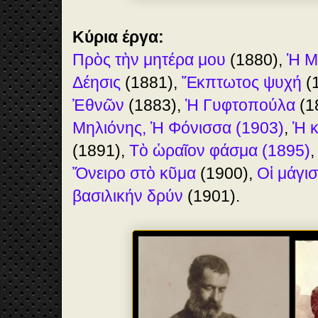
Κύρια έργα:
Πρὸς τὴν μητέρα μου
(1880),
Ἡ Μ
Δέησις
(1881),
Ἔκπτωτος ψυχή
(
Ἐθνῶν
(1883),
Ἡ Γυφτοπούλα
(1
Μηλιόνης,
Ἡ Φόνισσα (1903)
,
Ἡ κ
(1891),
Τὸ ὡραῖον φάσμα (1895)
Ὄνειρο στὸ κῦμα
(1900),
Οἱ μάγι
βασιλικήν δρύν
(1901).