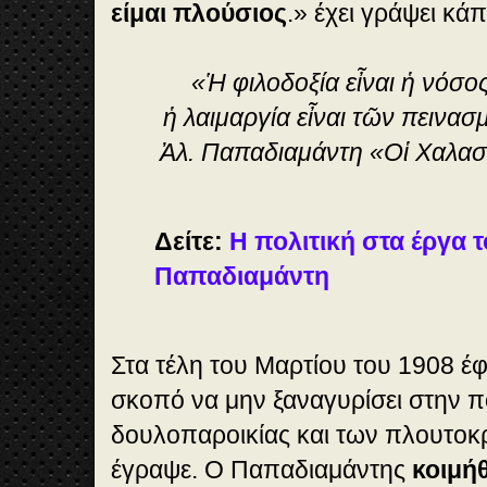
είμαι πλούσιος
.» έχει γράψει κά
«Ἡ φιλοδοξία εἶναι ἡ νόσ
ἡ λαιμαργία εἶναι τῶν πεινα
Ἀλ. Παπαδιαμάντη «Οἱ Χαλα
Δείτε:
Η πολιτική στα έργα 
Παπαδιαμάντη
Στα τέλη του Μαρτίου του 1908 έφυ
σκοπό να μην ξαναγυρίσει στην π
δουλοπαροικίας και των πλουτοκ
έγραψε. Ο Παπαδιαμάντης
κοιμήθ