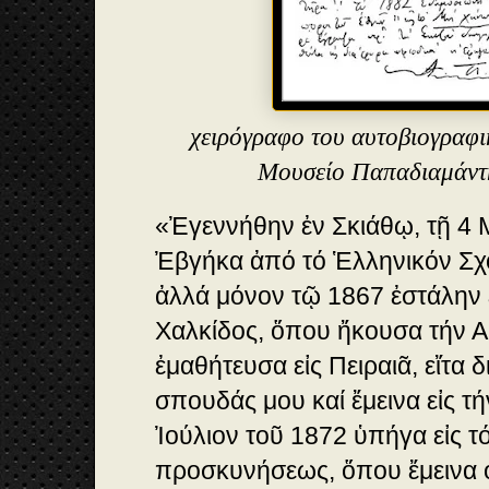
χειρόγραφο του αυτοβιογραφ
Μουσείο Παπαδιαμάντη
«Ἐγεννήθην ἐν Σκιάθῳ, τῇ 4 
Ἐβγήκα ἀπό τό Ἑλληνικόν Σχο
ἀλλά μόνον τῷ 1867 ἐστάλην 
Χαλκίδος, ὅπου ἤκουσα τήν Α' κ
ἐμαθήτευσα εἰς Πειραιᾶ, εἴτα 
σπουδάς μου καί ἔμεινα εἰς τ
Ἰούλιον τοῦ 1872 ὑπήγα εἰς τ
προσκυνήσεως, ὅπου ἔμεινα 