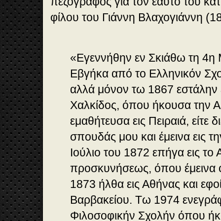
πεζογράφος για τον εαυτό του κα
φίλου του Γιάννη Βλαχογιάννη (18
«Εγεννήθην εν Σκιάθω τη 4η 
Εβγήκα από το Ελληνικόν Σχολ
αλλά μόνον τω 1867 εστάλην 
Χαλκίδος, όπου ήκουσα την Α. κ
εμαθήτευσα εις Πειραιά, είτε δ
σπουδάς μου και έμεινα εις τη
Ιούλιο του 1872 επήγα εις το 
προσκυνήσεως, όπου έμεινα 
1873 ήλθα εις Αθήνας και εφοί
Βαρβακείου. Τω 1974 ενεγράφ
Φιλοσοφικήν Σχολήν όπου ήκ