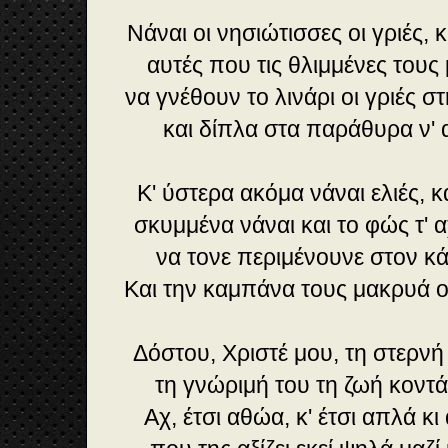
Νάναι οι νησιώτισσες οι γριές, κ
αυτές που τις θλιμμένες τους 
να γνέθουν το λινάρι οι γριές σ
και δίπλα στα παράθυρα ν' α
Κ' ύστερα ακόμα νάναι ελιές, κ
σκυμμένα νάναι και το φώς τ'
να τονε περιμένουνε στον κ
Και την καμπάνα τους μακρυά ο
Δόστου, Χριστέ μου, τη στερνή 
τη γνώριμή του τη ζωή κοντά
Αχ, έτσι αθώα, κ' έτσι απλά κι