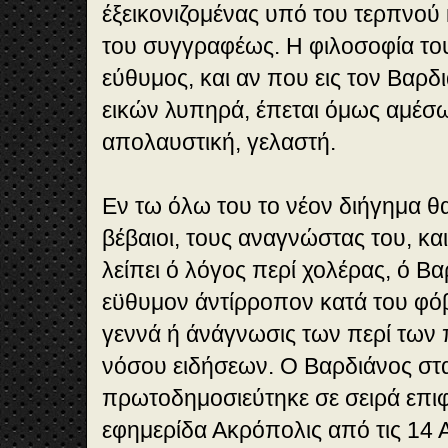
έξεικονιζομένας υπό του τερπνού
του συγγραφέως. Η φιλοσοφία του
εύθυμος, και αν που εις τον Βαρδι
εικών λυπηρά, έπεται όμως αμέσω
απολαυστική, γελαστή.
Εν τω όλω του το νέον διήγημα θ
βέβαιοι, τους αναγνώστας του, και
λείπει ό λόγος περί χολέρας, ό Β
εϋθυμον άντίρροπον κατά του φόβ
γεννά ή άνάγνωσις των περί των
νόσου ειδήσεων. Ο Βαρδιάνος στ
πρωτοδημοσιεύτηκε σε σειρά επι
εφημερίδα Ακρόπολις από τις 14 