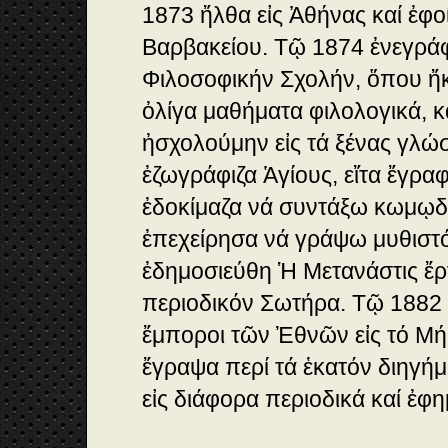
1873 ἤλθα εἰς Ἀθήνας καί ἐφοί
Βαρβακείου. Τῷ 1874 ἐνεγράφ
Φιλοσοφικήν Σχολήν, ὅπου ἤκ
ὀλίγα μαθήματα φιλολογικά, κα
ἠσχολούμην εἰς τά ξένας γλώ
ἐζωγράφιζα Ἁγίους, εἴτα ἔγραφ
ἐδοκίμαζα νά συντάξω κωμῳδ
ἐπεχείρησα νά γράψω μυθιστ
ἐδημοσιεύθη Ἡ Μετανάστις ἔργ
περιοδικόν Σωτήρα. Τῷ 1882
ἔμποροι τῶν Ἐθνῶν εἰς τό Μή
ἔγραψα περί τά ἑκατόν διηγή
εἰς διάφορα περιοδικά καί ἐφη