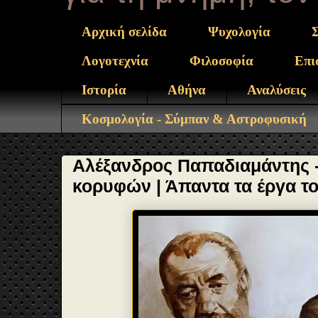
Αρχική σελίδα
Ψυχολογία
Λογοτεχνία
Φιλοσοφία
Επι
Ιστορία
Αθήνα
Αναλύσεις
Κοσμολογία - Σύμπαν & Αστροφυσική
Αλέξανδρος Παπαδιαμάντης 
κορυφών | Άπαντα τα έργα τ