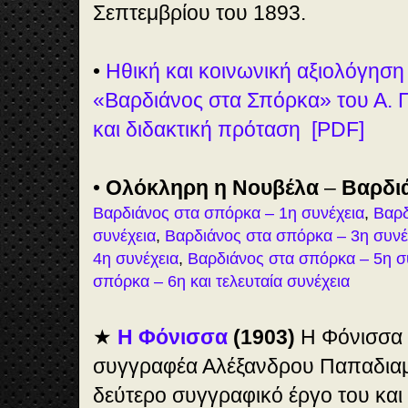
Σεπτεμβρίου του 1893.
•
Ηθική και κοινωνική αξιολόγηση
«Βαρδιάνος στα Σπόρκα» του Α. 
και διδακτική πρόταση [PDF]
•
Ολόκληρη η Νουβέλα
–
Βαρδι
Βαρδιάνος στα σπόρκα – 1η συνέχεια
,
Βαρδ
συνέχεια
,
Βαρδιάνος στα σπόρκα – 3η συνέ
4η συνέχεια
,
Βαρδιάνος στα σπόρκα – 5η σ
σπόρκα – 6η και τελευταία συνέχεια
★
Η Φόνισσα
(1903)
Η Φόνισσα ε
συγγραφέα Αλέξανδρου Παπαδιαμά
δεύτερο συγγραφικό έργο του και 