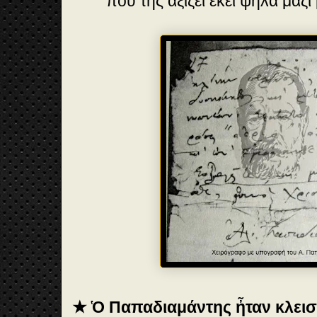
που της αξίζει εκεί ψηλά μαζί 
★
Ὁ Παπαδιαμάντης ἦταν κλεισ