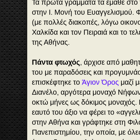
Τα πρώτα γράμματα τα έμαθε στο 
στην Ι. Μονή του Ευαγγελισμού. 
(με πολλές διακοπές, λόγω οικον
Χαλκίδα και τον Πειραιά και το τε
της Αθήνας.
Πάντα φτωχός
, άρχισε από μαθητ
του με παραδόσεις και προγυμνάσ
επισκέφτηκε το
Άγιον Όρος
μαζί μ
Διανέλο, αργότερα μοναχό Νήφων
οκτώ μήνες ως δόκιμος μοναχός.
εαυτό του άξιο να φέρει το «αγγε
στην Αθήνα και γράφτηκε στη Φι
Πανεπιστημίου, την οποία, με όλε