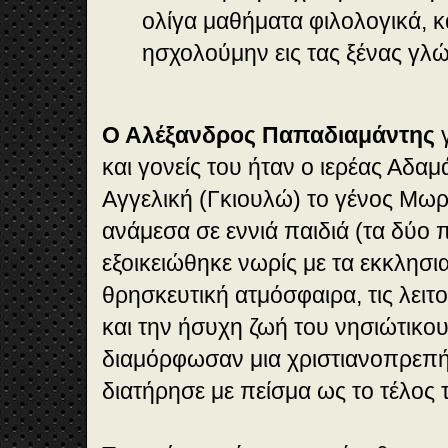
ολίγα μαθήματα φιλολογικά, κα
ησχολούμην εις τας ξένας γλ
Ο Αλέξανδρος Παπαδιαμάντης
γ
και γονείς του ήταν ο ιερέας Αδα
Αγγελική (Γκιουλώ) το γένος Μω
ανάμεσα σε εννιά παιδιά (τα δύο 
εξοικειώθηκε νωρίς με τα εκκλησι
θρησκευτική ατμόσφαιρα, τις λειτ
και την ήσυχη ζωή του νησιώτικο
διαμόρφωσαν μια χριστιανοπρεπή
διατήρησε με πείσμα ως το τέλος 