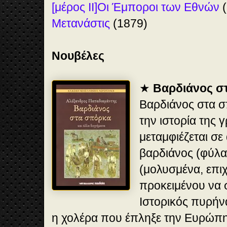
[μέρος ΙΙ]
Οι Έμποροι των Εθνών
(
Μετανάστις
(1879)
Νουβέλες
★
Βαρδιάνος σ
Βαρδιάνος στα σ
την ιστορία της 
μεταμφιέζεται σε 
βαρδιάνος (φύλα
(μολυσμένα, επι
προκειμένου να σ
Ιστορικός πυρήνα
η χολέρα που έπληξε την Ευρώπη 