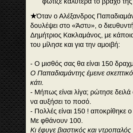
φώτιζε καλύτερα το βράχο της
★
Όταν ο Αλέξανδρος Παπαδιαμά
δουλέψει στο «Άστυ», ο διευθυντ
Δημήτριος Κακλαμάνος, με κάποια 
του μίλησε και για την αμοιβή:
- Ο μισθός σας θα είναι 150 δραχμ
Ο Παπαδιαμάντης έμεινε σκεπτικό
κάτι.
- Μήπως είναι λίγα; ρώτησε δειλά
να αυξήσει το ποσό.
- Πολλές είναι 150 ! αποκρίθηκε
Με φθάνουν 100.
Κι έφυγε βιαστικός και ντροπαλός