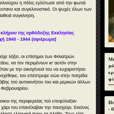
ολιούχου η πόλις εγλύτωσε από την φωτιά
ντανο και συγκλονιστικό. Οι ψυχές όλων των
βαθειά συγκίνηση.
υ κλήρου της ορθόδοξης Εκκλησίας
χή 1940 - 1944 (αφιέρωμα)
ίχε λήξει, οι επίσημοι των Φιλιατρών
Με
άου, να τον περιμένουν κι' αυτόν στην
μό
ταν με την οικογένειά του να ευχαριστήσει
κρ
οσχέθηκε, τον επέστρεψε σώο στην πατρίδα
φλ
άβης τού αυτοκινήτου του και μερικών άλλων
2 Φεβρουαρίου.
άτοικοι της περιφερείας τού επεφύλαξαν
Πα
χάρι του επανέλαβαν την πανηγύρι. Εκείνος
- 
μίλησε ελληνικά προς τα πλήθη. Τους είπε