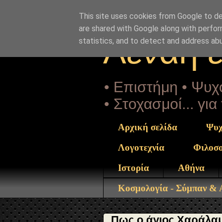
"copyrightHolder": { "@type": "Person", "name": "Sophia 
xaralampos-1943-filiatra.html" } }
This site uses cookies from Google to del
are shared with Google along with perfor
Αέναη 
statistics, and to detect and address ab
• Επιστήμη • Ψυχο
• Στοχασμοί... γι
Αρχική σελίδα
Ψυχ
Λογοτεχνία
Φιλοσ
Ιστορία
Αθήνα
Κοσμολογία - Σύμπαν &
Πως ο άγιος Χαράλαμ