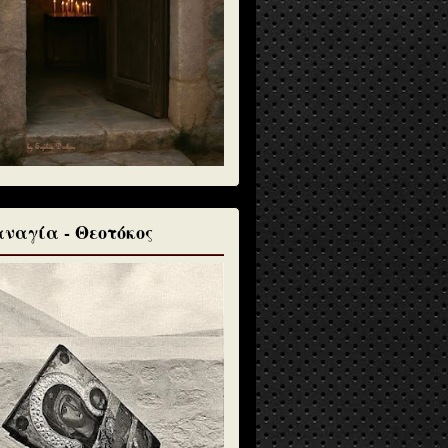
ναγία - Θεοτόκος