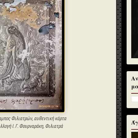
Αν
μα
αμπος Φιλιατρών, αυθεντική κάρτα
Άγ
υλλογή
Ι. Γ.
Φουρναράκη, Φιλιατρά