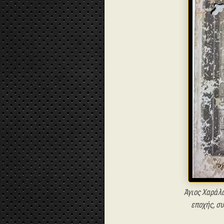
Άγιος Χαράλ
εποχής, σ