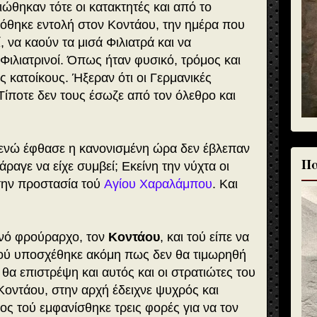
ώθηκαν τότε οι κατακτητές και από το
δόθηκε εντολή στον Κοντάου, την ημέρα που
, να καούν τα μισά Φιλιατρά και να
Φιλιατρινοί. Όπως ήταν φυσικό, τρόμος και
ς κατοίκους. Ήξεραν ότι οι Γερμανικές
 Τίποτε δεν τους έσωζε από τον όλεθρο και
ενώ έφθασε η κανονισμένη ώρα δεν έβλεπαν
Πα
άραγε να είχε συμβεί; Εκείνη την νύχτα οι
 την προστασία τού
Αγίου Χαραλάμπου
. Και
.
νό φρούραρχο, τον
Κοντάου
, και τού είπε να
 Τού υποσχέθηκε ακόμη πως δεν θα τιμωρηθή
 θα επιστρέψη και αυτός και οι στρατιώτες του
Κον­τάου, στην αρχή έδειχνε ψυχρός και
ος τού εμφανίσθηκε τρεις φορές για να τον