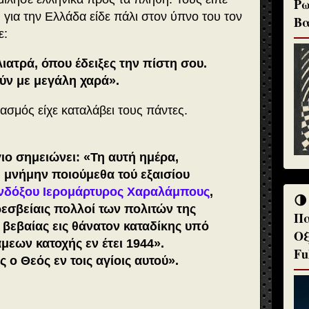
Ρω
 για την Ελλάδα είδε πάλι στον ύπνο του τον
Βα
ε:
ιατρά, όπου έδειξες την πίστη σου.
ύν με μεγάλη χαρά».
ασμός είχε καταλάβει τους πάντες.
γιο σημειώνει:
«Τη αυτή ημέρα,
, μνήμην ποιούμεθα τού εξαισίου
ενδόξου Ιερομάρτυρος Χαραλάμ­πους
,
🌗
εσβείαις πολλοί των πολιτών της
Πα
βεβαίας εις θάνατον καταδίκης υπό
Οξ
εων κατοχής εν έτει 1944».
Fu
 ο Θεός εν τοις αγίοις αυτού».