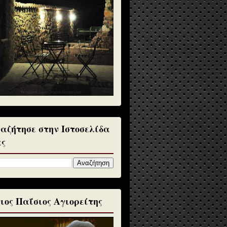
αζήτησε στην Ιστοσελίδα
ς
ιος Παΐσιος Αγιορείτης