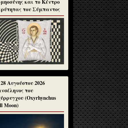
μηοσύνης και το Κέντρο
ρύτητας του Σύμπαντος
 28 Αυγούστου 2026
νσέληνος του
ύρρυγχου (Oxyrhynchus
ll Moon)