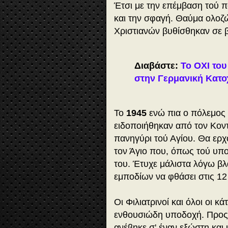
Έτσι με την επέμβαση τού π
και την σφαγή. Θαύμα ολοζώ
Χριστιανών βυθίσθηκαν σε 
Διαβάστε:
Το ΟΧΙ το
στην Γερμανική Κατο
Το
1945
ενώ πια ο πόλεμος ε
ειδοποιήθηκαν από τον Κοντ
πανηγύρι τού Αγίου. Θα ερχό
τον Άγιο που, όπως τού υπ
του. Έτυχε μάλιστα λόγω βλ
εμποδίων να φθάσει στις 1
Οι Φιλιατρινοί και όλοι οι κ
ενθουσιώδη υποδοχή. Προς 
ανέβηκε σ' έναν εξώστη και 