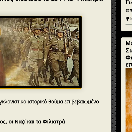
Γι
απ
φω
Μ
Σ
Φ
ε
γκλονιστικό ιστορικό θαύμα επιβεβαιωμένο
ς, οι Ναζί και τα Φιλιατρά