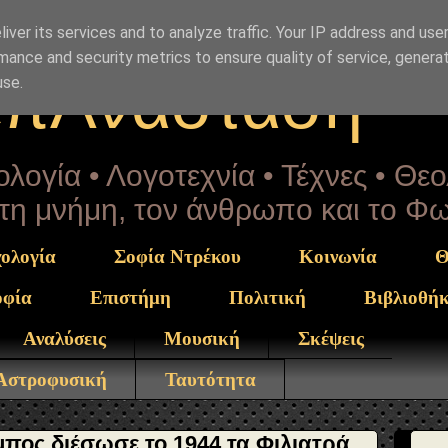
Drekou" }, "potentialAction": { "@type": "ReadAction", "t
iver its services and to analyze traffic. Your IP address and use
mance and security metrics to ensure quality of service, genera
επΑνάσταση
use.
λογία • Λογοτεχνία • Τέχνες • Θε
α τη μνήμη, τον άνθρωπο και το Φ
ολογία
Σοφία Ντρέκου
Κοινωνία
Θ
οφία
Επιστήμη
Πολιτική
Βιβλιοθή
Αναλύσεις
Μουσική
Σκέψεις
 Αστροφυσική
Ταυτότητα
πος διέσωσε το 1944 τα Φιλιατρά