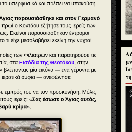
τι το υπερφυσικό και πρέπει να υπακούση.
Άγιος
παρουσιάσθηκε και στον Γερμανό
ο πρωί ο Κοντάου εζήτησε τους ιερείς των
ως. Εκείνοι παρουσιάσθηκαν έντρομοι
ο τι είχε μεσολαβήσει εκείνη την νύχτα!
Αύ
ησίες των Φι­λιατρών και παρατηρούσε τις
μν
σία, στα
Εισόδια της Θεοτόκου
, στην
Ισ
» βλέποντας μία εικόνα — ένα γέροντα με
τη
ο ιερατικά άμφια — ανεφώνησε:
σε εμπρός του να τον προσκυνήση.
Μόλις
τους ιερείς:
«
Σας έσωσε ο Άγιος αυτός,
βαρύ κρίμα
».