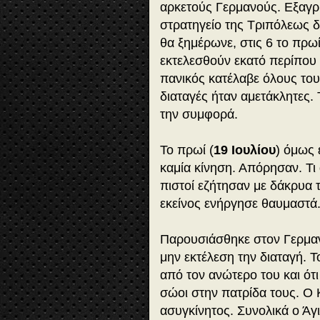
αρκετούς Γερμανούς. Εξαγρι
στρατηγείο της Τριπόλεως 
θα ξημέρωνε, στις 6 το πρωί
εκτελεσθούν εκατό περίπου 
πανικός κατέλαβε όλους του
διαταγές ήταν αμετάκλητες.
την συμφορά.
Το πρωί (
19 Ιουλίου
) όμως 
καμία κίνηση. Απόρησαν. Τι 
πιστοί εζήτησαν με δά­κρυα
εκείνος ενήργησε θαυμαστά
Παρουσιάσθηκε στον Γερμα
μην εκτέλεση την διαταγή.
από τον ανώτερο του και ότι
σώοι στην πατρίδα τους. Ο 
ασυγκίνητος. Συνολικά ο Άγι