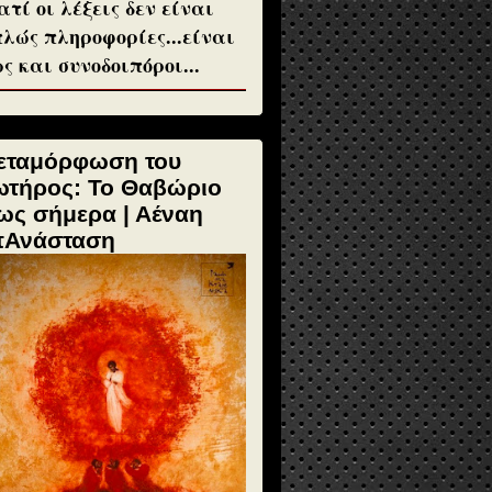
ατί οι λέξεις δεν είναι
λώς πληροφορίες...είναι
ς και συνοδοιπόροι...
εταμόρφωση του
ωτήρος: Το Θαβώριο
ως σήμερα | Αέναη
πΑνάσταση