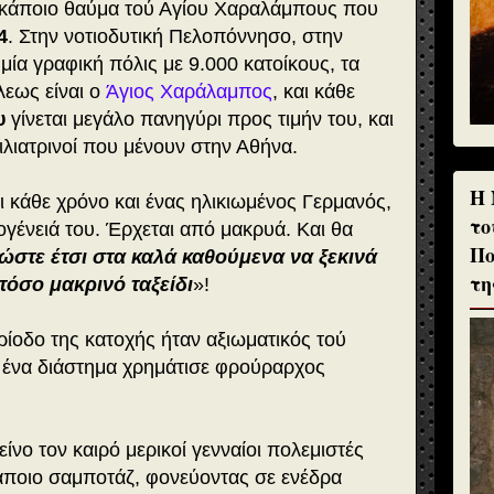
ι κάποιο θαύμα τού Αγίου Χαραλάμπους που
4
. Στην νοτιοδυτική Πελοπόννησο, στην
μία γραφική πόλις με 9.000 κατοίκους, τα
λεως είναι ο
Άγιος Χαράλαμπος
, και κάθε
υ
γίνεται μεγάλο πανηγύρι προς τιμήν του, και
Φιλιατρινοί που μένουν στην Αθήνα.
H 
ι κάθε χρόνο και ένας ηλικιωμένος Γερμανός,
το
ο­γένειά του. Έρχεται από μακρυά. Και θα
Πο
 ώστε έτσι στα καλά καθούμενα να ξεκινά
τη
τόσο μακρινό ταξείδι
»!
ίοδο της κατοχής ήταν αξιωματικός τού
α ένα διάστημα χρημάτισε φρούραρχος
είνο τον καιρό μερικοί γενναίοι πολεμιστές
άποιο σαμποτάζ, φονεύοντας σε ενέδρα