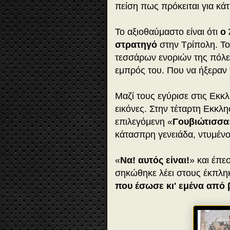
πείση πως πρόκειται για κά
Το αξιοθαύμαστο είναι ότι
ο
στρατηγό
στην
Τρίπολη
. Τ
τεσσάρων ενοριών της πόλε
εμπρός του. Που να ήξεραν τ
Μαζί τους εγύρισε στις Εκκλ
εικόνες. Στην τέταρτη Εκκλη
επιλεγόμενη «
Γουβιώτισσα
κάτασπρη γενειάδα, ντυμέν
«
Να! αυτός είναι!
» και έπε
σηκώθηκε λέει στους έκπληκ
που έσωσε κι' εμένα από 