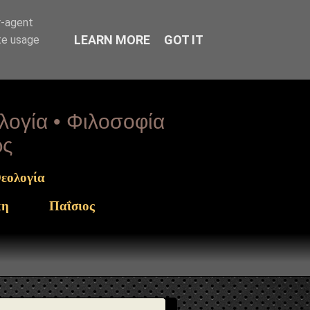
arget": "https://www.sophia-ntrekou.gr/2019/10/agios-
r-agent
LEARN MORE
GOT IT
te usage
ολογία • Φιλοσοφία
ως
εολογία
κη
Παΐσιος