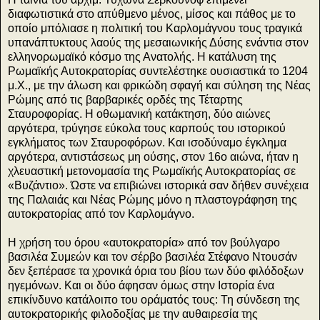
διαφωτιστικά στο απύθμενο μένος, μίσος και πάθος με το
οποίο μπόλιασε η πολιτική του Καρλομάγνου τους τραγικά
υπανάπτυκτους λαούς της μεσαιωνικής Δύσης ενάντια στον
ελληνορωμαϊκό κόσμο της Ανατολής. Η κατάλυση της
Ρωμαϊκής Αυτοκρατορίας συντελέστηκε ουσιαστικά το 1204
μ.Χ., με την άλωση και φρικώδη σφαγή και σύληση της Νέας
Ρώμης από τις βαρβαρικές ορδές της Τέταρτης
Σταυροφορίας. Η οθωμανική κατάκτηση, δύο αιώνες
αργότερα, τρύγησε εύκολα τους καρπούς του ιστορικού
εγκλήματος των Σταυροφόρων. Και ισοδύναμο έγκλημα
αργότερα, αντιστάσεως μη ούσης, στον 16ο αιώνα, ήταν η
χλευαστική μετονομασία της Ρωμαϊκής Αυτοκρατορίας σε
«Βυζάντιο». Ώστε να επιβιώνει ιστορικά σαν δήθεν συνέχεια
της Παλαιάς και Νέας Ρώμης μόνο η πλαστογράφηση της
αυτοκρατορίας από τον Καρλομάγνο.
Η χρήση του όρου «αυτοκρατορία» από τον βούλγαρο
βασιλέα Συμεών και τον σέρβο βασιλέα Στέφανο Ντουσάν
δεν ξεπέρασε τα χρονικά όρια του βίου των δύο φιλόδοξων
ηγεμόνων. Και οι δύο άφησαν όμως στην Ιστορία ένα
επικίνδυνο κατάλοιπο του οράματός τους: Τη σύνδεση της
αυτοκρατορικής φιλοδοξίας με την αυθαιρεσία της