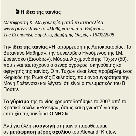
🎬 Η ιδέα της ταινίας
Μετάφραση Κ. Μεϊχανετζίδη από τη ιστοσελίδα
www.pravoslavie.ru
«Μαθήματα από το Βυζάντιο»
The Economist, επιμέλεια, Δημήτρης Θωμάς - 15/02/2008
Την
ιδέα της ταινίας
«Η κατάρρευση της Αυτοκρατορίας. Το
Βυζαντινό Μάθημα», την συνέλαβε ο Ηγούμενος της Ι.Μ.
Σρέτενσκυ (Εισοδίων), Μόσχα, Αρχιμανδρίτης Τύχων (50),
που είναι ταυτόχρονα ο σεναριογράφος, σκηνοθέτης και
αφηγητής της ταινίας. Ο π. Τύχων είναι ένας προβεβλημένος
κληρικός της Ρωσικής Εκκλησίας, που ανασυγκρότησε την
Μονή Σρέτενσκυ και λέγεται ότι είναι ο πνευματικός του Β.
Πούτιν.
Το γύρισμα
της ταινίας χρηματοδοτήθηκε το 2007 από το
Κρατικό κανάλι «Rossija», όπως και η γνωστή για την
επιτυχία της ταινία «
ΤΟ ΝΗΣΙ
».
Αντί για άλλη
εισαγωγή
στη ταινία παραθέτουμε
σε
μετάφραση μέρος σχολίου
του Alexandr Krutov,