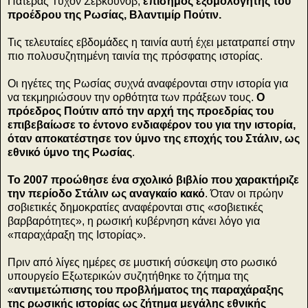
Πατέρας Τυχόν Σεβκούνοβ,
επίσημος εξομολογητής του
προέδρου της Ρωσίας, Βλαντιμίρ Πούτιν.
Τις τελευταίες εβδομάδες η ταινία αυτή έχει μετατραπεί στην
πιο πολυσυζητημένη ταινία της πρόσφατης ιστορίας.
Οι ηγέτες της Ρωσίας συχνά αναφέρονται στην ιστορία για
να τεκμηριώσουν την ορθότητα των πράξεων τους.
Ο
πρόεδρος Πούτιν από την αρχή της προεδρίας του
επιβεβαίωσε το έντονο ενδιαφέρον του για την ιστορία,
όταν αποκατέστησε τον ύμνο της εποχής του Στάλιν, ως
εθνικό ύμνο της Ρωσίας
.
Το 2007 προώθησε ένα σχολικό βιβλίο που χαρακτήριζε
την περίοδο Στάλιν ως αναγκαίο κακό
. Όταν οι πρώην
σοβιετικές δημοκρατίες αναφέρονται στις «σοβιετικές
βαρβαρότητες», η ρωσική κυβέρνηση κάνει λόγο για
«παραχάραξη της Ιστορίας».
Πριν από λίγες ημέρες σε μυστική σύσκεψη στο ρωσικό
υπουργείο Εξωτερικών συζητήθηκε το ζήτημα της
«
αντιμετώπισης του προβλήματος της παραχάραξης
της ρωσικής ιστορίας ως ζήτημα μεγάλης εθνικής