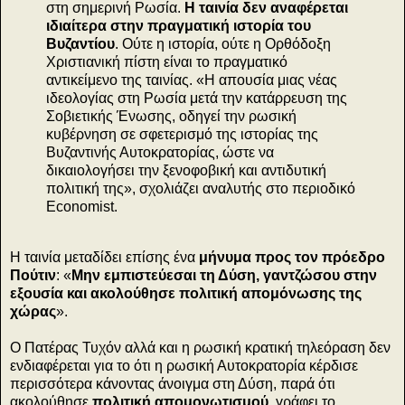
στη σημερινή Ρωσία.
Η ταινία δεν αναφέρεται
ιδιαίτερα στην πραγματική ιστορία του
Βυζαντίου
. Ούτε η ιστορία, ούτε η Ορθόδοξη
Χριστιανική πίστη είναι το πραγματικό
αντικείμενο της ταινίας. «Η απουσία μιας νέας
ιδεολογίας στη Ρωσία μετά την κατάρρευση της
Σοβιετικής Ένωσης, οδηγεί την ρωσική
κυβέρνηση σε σφετερισμό της ιστορίας της
Βυζαντινής Αυτοκρατορίας, ώστε να
δικαιολογήσει την ξενοφοβική και αντιδυτική
πολιτική της», σχολιάζει αναλυτής στο περιοδικό
Economist.
H ταινία μεταδίδει επίσης ένα
μήνυμα προς τον πρόεδρο
Πούτιν
: «
Μην εμπιστεύεσαι τη Δύση, γαντζώσου στην
εξουσία και ακολούθησε πολιτική απομόνωσης της
χώρας
».
O Πατέρας Τυχόν αλλά και η ρωσική κρατική τηλεόραση δεν
ενδιαφέρεται για το ότι η ρωσική Αυτοκρατορία κέρδισε
περισσότερα κάνοντας άνοιγμα στη Δύση, παρά ότι
ακολούθησε
πολιτική απομονωτισμού
, γράφει το