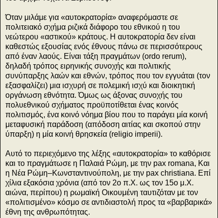
Όταν μιλάμε για «αυτοκρατορία» αναφερόμαστε σε
πολιτειακό σχήμα ριζικά διάφορο του εθνικού η του
νεώτερου «αστικού» κράτους. Η αυτοκρατορία δεν είναι
καθεστώς εξουσίας ενός έθνους πάνω σε περισσότερους
από έναν λαούς. Είναι τάξη πραγμάτων (ordo rerum),
δηλαδή τρόπος ειρηνικής συνοχής και πολιτικής
συνύπαρξης λαών και εθνών, τρόπος που τον εγγυάται (τον
εξασφαλίζει) μια ισχυρή σε πολεμική ισχύ και διοικητική
οργάνωση εθνότητα. Όμως ως άξονας συνοχής του
πολυεθνικού σχήματος προϋποτίθεται ένας κοινός
πολιτισμός, ένα κοινό νόημα βίου που το παράγει μία κοινή
μεταφυσική παράδοση (απόδοση αιτίας και σκοπού στην
ύπαρξη) η μία κοινή θρησκεία (religio imperii).
Αυτό το περιεχόμενο της λέξης «αυτοκρατορία» το καθόρισε
και το πραγμάτωσε η Παλαιά Ρώμη, με την pax romana, Και
η Νέα Ρώμη–Κωνσταντινούπολη, με την pax christiana. Επί
χίλια εξακόσια χρόνια (από τον 2ο π.Χ. ως τον 15ο μ.Χ.
αιώνα, περίπου) η ρωμαϊκή Οικουμένη ταυτιζόταν με τον
«πολιτισμένο» κόσμο σε αντιδιαστολή προς τα «βαρβαρικά»
έθνη της ανθρωπότητας.