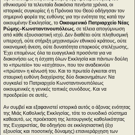
εθνικισμού τα τελευταία διακόσια πενήντα χρόνια, οι
ιστορικές συγκυρίες ή η Πρόνοια του Θεού οδήγησαν τον
σημερινό φορέα της ευθύνης για την ενότητα της κατά την
οικουμένην Εκκλησίας, το
Οικουμενικό Πατριαρχείο Νέας
Ρώμης–Κωνσταντινουπόλεως
, σε τέλεια απογύμνωση
από κάθε εξουσιαστική ισχύ. Δεν διαθέτει ούτε πληθυσμική
υπεροχή, ούτε στήριξη μηχανισμών εθνικού κράτους, ούτε
οικονομική άνεση, ούτε δυνατότητα επαρκούς στελέχωσης,
Έχει επομένως όλα τα ευαγγελικά προσόντα για να
διακονήσει ως η έσχατη όλων Εκκλησία και πάντων δούλη
το «πρωτείο» του «εσχάτου», που τον αναδεικνύει
«πρώτον» η κένωσή του. Και το πρωτείο έγκειται στη
σταυρική ευθύνη διαχείρισης δύο διακονημάτων: Να
συγκαλεί το Πατριαρχείο Κωνσταντινουπόλεως
οικουμενικές η γενικές τοπικές συνόδους. Και να
προεδρεύει σε αυτές.
Αν συμβεί και εξαφανιστεί ιστορικά αυτός ο άξονας ενότητας
της Μιάς Καθολικής Εκκλησίας, τότε το συνοδικό σύστημα
καθεαυτό, ως προέκταση της λειτουργικής καθολικότητας
της Ευχαριστίας, θα οδηγήσει σε εκκλησιαστική (όχι
εξουσίας και ποσοτικής δύναμης) επανιεράρχηση των