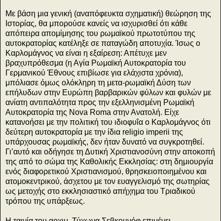
Με βάση μια γενική (αναπόφευκτα σχηματική) θεώρηση της
Ιστορίας, θα μπορούσε κανείς να ισχυρισθεί ότι κάθε
απόπειρα απομίμησης του ρωμαϊκού πρωτοτύπου της
αυτοκρατορίας κατέληξε σε παταγώδη αποτυχία. Ίσως ο
Καρλομάγνος να είναι η εξαίρεση: Απέτυχε μεν
βραχυπρόθεσμα (η Αγία Ρωμαϊκή Αυτοκρατορία του
Γερμανικού Έθνους επιβίωσε για ελάχιστα χρόνια),
μπόλιασε όμως ολόκληρη τη μετα-ρωμαϊκή Δύση των
επήλυδων στην Ευρώπη βαρβαρικών φύλων και φυλών με
ανίατη αντιπαλότητα προς την εξελληνισμένη Ρωμαϊκή
Αυτοκρατορία της Nova Roma στην Ανατολή. Είχε
κατανοήσει με την πολιτική του ιδιοφυΐα ο Καρλομάγνος ότι
δεύτερη αυτοκρατορία με την ίδια religio imperii της
υπάρχουσας ρωμαϊκής, δεν ήταν δυνατό να συγκροτηθεί.
Γι’αυτό και οδήγησε τη Δυτική Χριστιανοσύνη στην αποκοπή
της από το σώμα της Καθολικής Εκκλησίας: στη δημιουργία
ενός διαφορετικού Χριστιανισμού, θρησκειοποιημένου και
ατομοκεντρικού, άσχετου με τον ευαγγελισμό της σωτηρίας
ως μετοχής στο εκκλησιαστικό απήχημα του Τριαδικού
τρόπου της υπάρξεως.
Η ταινία του αρχιμ. Τύχωνα Σεβκουνόφ επιμένει