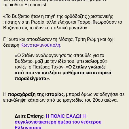
περιοδικό Economist.
«To Βυζάντιο ήταν η πηγή της ορθόδοξης χριστιανικής
πίστης για τη Ρωσία, αλλά ελάχιστοι Τσάροι θεωρούσαν το
Βυζάντιο ως το ιδανικό πολιτικό μοντέλο».
Γι' αυτό και αποκάλεσαν τη Μόσχα, Τρίτη Ρώμη και όχι
δεύτερη
Κωνσταντινούπολη
.
«O Στάλιν αναζωογόνησε τις σπουδές για το
Βυζάντιο, μαζί με την ιδέα του Ιμπεριαλισμού»,
τονίζει ο Πατέρας Τυχόν. «
Ο Στάλιν γνώριζε
από που να αντλήσει μαθήματα και ιστορικά
παραδείγματα
».
H
παραχάραξη της ιστορίας
, μπορεί όμως να οδηγήσει σε
επανάληψη κάποιων από τις τραγωδίες του 20ου αιώνα.
Δείτε Επίσης:
Η ΠΟΛΙC ΕΑΛΩ! Η
συγκλονιστικότερη ημέρα του νεότερου
Ελληνισμού