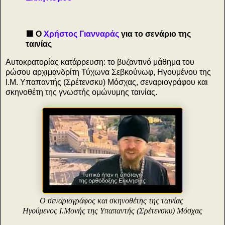
🟥 Ο
Χρήστος Γιανναράς
για το σενάριο της
ταινίας
Αυτοκρατορίας κατάρρευση: το βυζαντινό μάθημα του
ρώσου αρχιμανδρίτη Τύχωνα Σεβκούνωφ, Ηγουμένου της
Ι.Μ. Υπαπαντής (Σρέτενσκυ) Μόσχας, σεναριογράφου και
σκηνοθέτη της γνωστής ομώνυμης ταινίας.
Ο σεναριογράφος και σκηνοθέτης της ταινίας
Ηγούμενος Ι.Μονής της Υπαπαντής (Σρέτενσκυ) Μόσχας