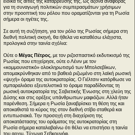
ειδικά τις αιτίες της κατάρρευσής της, ως άξονα αναφοράς
για τη συναγωγή πολιτικών συμπερασμάτων χρήσιμων
στην προοπτική του ρόλου που οραματίζονται για τη Ρωσία
σήμερα οι ηγέτες της.
Σε αυτή τη συζήτηση, για τον ρόλο της Ρωσίας σήμερα στη
διεθνή πολιτική σκηνή, θα ήθελα να καταθέσω ελάχιστα,
προλογικά στην ταινία σχόλια:
Ούτε ο
Μέγας Πέτρος
, με τον ριζοσπαστικό εκδυτικισμό της
Ρωσίας που επιχείρησε, ούτε ο Λένιν με τον
«κομμουνιστικό» ολοκληρωτισμό των Μπολσεβίκων,
απομακρύνθηκαν από το βαθειά ριζωμένο στη λαϊκή ρωσική
«ψυχή» όραμα της αυτοκρατορίας. Ο Γιέλτσιν κατόρθωσε να
σμπαραλιάσει εξευτελιστικά το όραμα παραδίδοντας τη
ρωσική αυτοκρατορία της Σοβιετικής Ένωσης στη χλεύη της
Δύσης και στις ορέξεις υπάνθρωπων μαφιόζων. Αλλά ήταν
παρένθεση. Σήμερα η Ρωσία ξαναβρίσκει τη θέση της και
αποκαθιστά το κύρος της στον διεθνή στίβο σταθερά και
εντυπωσιακά. Την προσοχή στη διαχείριση της
αποκατάστασης του οράματος της αυτοκρατορίας στη
Ρωσία σήμερα καταλαβαίνω ότι θέλει να επιστήσει η ταινία
του αρχιμ. Τύχωνα Σεβκουνόφ.