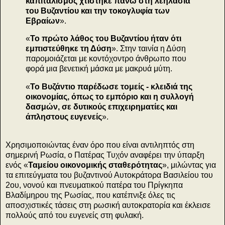
καπιταλισμός χτίστηκε πάνω στη λεηλασία
του Βυζαντίου και την τοκογλυφία των
Εβραίων
».
«
To πρώτο λάθος του Βυζαντίου ήταν ότι
εμπιστεύθηκε τη Δύση
». Στην ταινία η Δύση
παρομοιάζεται με κοντόχοντρο άνθρωπο που
φορά μια βενετική μάσκα με μακρυά μύτη.
«
Το Βυζάντιο παρέδωσε τομείς - κλειδιά της
οικονομίας, όπως το εμπόριο και η συλλογή
δασμών, σε δυτικούς επιχειρηματίες και
άπληστους ευγενείς
».
Χρησιμοποιώντας έναν όρο που είναι αντιληπτός στη
σημερινή Ρωσία, ο Πατέρας Τυχόν αναφέρει την ύπαρξη
ενός «
Ταμείου οικονομικής σταθερότητας
», μιλώντας για
τα επιτεύγματα του βυζαντινού Αυτοκράτορα Βασιλείου του
2ου, νονού και πνευματικού πατέρα του Πρίγκηπα
Βλαδίμηρου της Ρωσίας, που κατέπνιξε όλες τις
αποσχιστικές τάσεις στη ρωσική αυτοκρατορία και έκλεισε
πολλούς από του ευγενείς στη φυλακή.