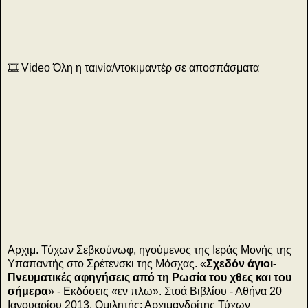
9
🎞️ Video Όλη η ταινία/ντοκιμαντέρ σε αποσπάσματα
η
Αρχιμ. Τύχων Σεβκούνωφ, ηγούμενος της Ιεράς Μονής της
α
Υπαπαντής στο Σρέτενσκι της Μόσχας. «
Σχεδόν άγιοι-
Πνευματικές αφηγήσεις από τη Ρωσία του χθες και του
σήμερα
» - Εκδόσεις «εν πλω». Στοά Βιβλίου - Αθήνα 20
Ιανουαρίου 2013. Ομιλητής: Αρχιμανδρίτης Τύχων