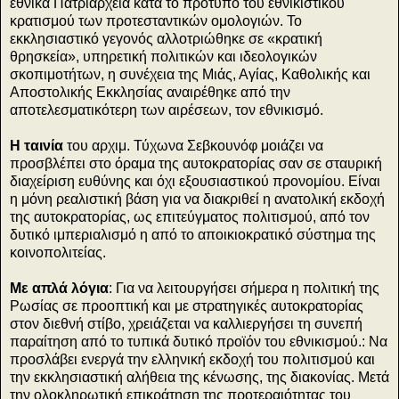
εθνικά Πατριαρχεία κατά το πρότυπο του εθνικιστικού
κρατισμού των προτεσταντικών ομολογιών. Το
εκκλησιαστικό γεγονός αλλοτριώθηκε σε «κρατική
θρησκεία», υπηρετική πολιτικών και ιδεολογικών
σκοπιμοτήτων, η συνέχεια της Μιάς, Αγίας, Καθολικής και
Αποστολικής Εκκλησίας αναιρέθηκε από την
αποτελεσματικότερη των αιρέσεων, τον εθνικισμό.
Η ταινία
του αρχιμ. Τύχωνα Σεβκουνόφ μοιάζει να
προσβλέπει στο όραμα της αυτοκρατορίας σαν σε σταυρική
διαχείριση ευθύνης και όχι εξουσιαστικού προνομίου. Είναι
η μόνη ρεαλιστική βάση για να διακριθεί η ανατολική εκδοχή
της αυτοκρατορίας, ως επιτεύγματος πολιτισμού, από τον
δυτικό ιμπεριαλισμό η από το αποικιοκρατικό σύστημα της
κοινοπολιτείας.
Με απλά λόγια
: Για να λειτουργήσει σήμερα η πολιτική της
Ρωσίας σε προοπτική και με στρατηγικές αυτοκρατορίας
στον διεθνή στίβο, χρειάζεται να καλλιεργήσει τη συνεπή
παραίτηση από το τυπικά δυτικό προϊόν του εθνικισμού.: Να
προσλάβει ενεργά την ελληνική εκδοχή του πολιτισμού και
την εκκλησιαστική αλήθεια της κένωσης, της διακονίας. Μετά
την ολοκληρωτική επικράτηση της προτεραιότητας του