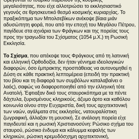
μεγαλειότητας, που είχε αλλοτριώσει το εκκλησιαστικό
γεγονός σε θρησκευτικό θεσμό κοσμικής κυριαρχίας. Το
πραξικόπημα των Μπολσεβίκων ανέκοψε βίαια μιάν
αδυσώπητη φορά, που από την εποχή του Μεγάλου Πέτρου,
παγίδευε στα αχνάρια των Φράγκων και της πορείας τους
προς την τραγωδία του Σχίσματος (1054 μ.Χ.) τη Ρωσική
Εκκλησία.
Το Σχίσμα
, που απέκοψε τους Φράγκους από τη λατινική
και ελληνική Ορθοδοξία, δεν ήταν γέννημα ιδεολογικών
διαφορών, όσο έμπρακτης προσπάθειας να αυτονομηθεί η
Δύση σε κάθε πρακτική λεπτομέρεια (επειδή την πρακτική
του βίου και τη διαφορά των συμβόλων καταλαβαίνει ο
λαός), σαφώς να διαφοροποιηθεί από την ελληνική τότε
Ανατολή. Έφτιαξαν δικό τους σταυροκόπημα με τα πέντε
δάχτυλα, ξυρισμένους κληρικούς, άζυμο άρτο και καθόλου
κοινωνία οίνου στην Ευχαριστία, δική τους αρχιτεκτονική
των ναών, αγάλματα στις εκκλησίες, νατουραλίστικη
ζωγραφική, άλλαξαν τη μουσική. Σε ανάλογη πορεία είχε
παγιδευτεί και η ρωσική Χριστιανοσύνη: Ρώσικο σχήμα του
σταυρού, ρώσικο ένδυμα και κάλυμμα κεφαλής των
κληρικών, ρώσικη κρεμυδόσχημη αρχιτεκτονική,