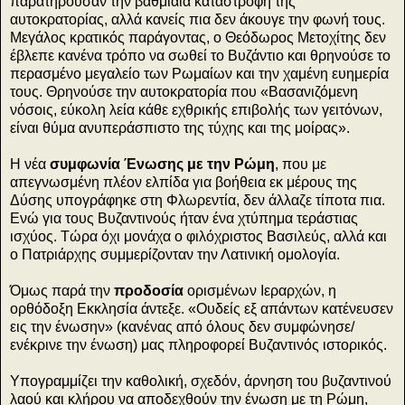
παρατηρούσαν την βαθμιαία καταστροφή της
αυτοκρατορίας, αλλά κανείς πια δεν άκουγε την φωνή τους.
Μεγάλος κρατικός παράγοντας, ο Θεόδωρος Μετοχίτης δεν
έβλεπε κανένα τρόπο να σωθεί το Βυζάντιο και θρηνούσε το
περασμένο μεγαλείο των Ρωμαίων και την χαμένη ευημερία
τους. Θρηνούσε την αυτοκρατορία που «Βασανιζόμενη
νόσοις, εύκολη λεία κάθε εχθρικής επιβολής των γειτόνων,
είναι θύμα ανυπεράσπιστο της τύχης και της μοίρας».
Η νέα
συμφωνία Ένωσης με την Ρώμη
, που με
απεγνωσμένη πλέον ελπίδα για βοήθεια εκ μέρους της
Δύσης υπογράφηκε στη Φλωρεντία, δεν άλλαζε τίποτα πια.
Ενώ για τους Βυζαντινούς ήταν ένα χτύπημα τεράστιας
ισχύος. Τώρα όχι μονάχα ο φιλόχριστος Βασιλεύς, αλλά και
ο Πατριάρχης συμμερίζονταν την Λατινική ομολογία.
Όμως παρά την
προδοσία
ορισμένων Ιεραρχών, η
ορθόδοξη Εκκλησία άντεξε. «Ουδείς εξ απάντων κατένευσεν
εις την ένωσην» (κανένας από όλους δεν συμφώνησε/
ενέκρινε την ένωση) μας πληροφορεί Βυζαντινός ιστορικός.
Υπογραμμίζει την καθολική, σχεδόν, άρνηση του βυζαντινού
λαού και κλήρου να αποδεχθούν την ένωση με τη Ρώμη,