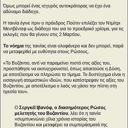
Όμως μπορεί ένας ισχυρός αυτοκράτορας να έχει ένα
αδύναμο διάδοχο.
Η ταινία έγινε πριν ο πρόεδρος Πούτιν επιλέξει τον Ντμίτρι
Μεντβέντεφ ως διάδοχο του για το προεδρικό χρίσμα, για τις
εκλογές που θα γίνουν στις 2 Μαρτίου.
Το νόημα
της ταινίας είναι ολοφάνερο και δεν μπορεί, παρά
να μεταφερθεί με ευθύτητα στους Ρώσους.
«Το Βυζάντιο, αντί να παραμείνει πιστό στις αξίες του,
προσπάθησε να εκσυγχρονιστεί, όπως απαιτούσε η Δύση,
με αποτέλεσμα να πληρώσει το τίμημα. To δυστύχημα είναι η
εισαγωγή ατομιστικών ιδεών, που κατέστρεψαν τις αξίες του
Βυζαντίου, με αποτέλεσμα ο λαός να χάσει την πίστη στη
ηγεσία του».
O
Σεργκέϊ Ιβανόφ, ο διασημότερος Ρώσος
μελετητής του Βυζαντίου
, λέει ότι η ταινία
«συμπυκνώνει χίλια χρόνια ιστορίας του
Βυζαντίου και μεταφέρει τα συμπεράσματά της