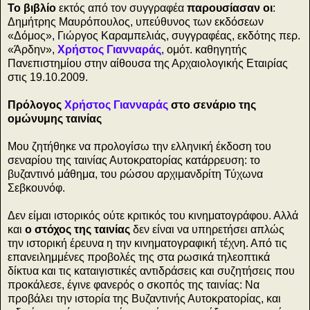
Το βιβλίο
εκτός από τον συγγραφέα
παρουσίασαν οι
:
Δημήτρης Μαυρόπουλος, υπεύθυνος των εκδόσεων
«Δόμος», Γιώργος Καραμπελιάς, συγγραφέας, εκδότης περ.
«Άρδην»,
Χρήστος Γιανναράς
, ομότ. καθηγητής
Πανεπιστημίου στην αίθουσα της Αρχαιολογικής Εταιρίας
στις 19.10.2009.
Πρόλογος
Χρήστος Γιανναράς
στο σενάριο της
ομώνυμης ταινίας
Μου ζητήθηκε να προλογίσω την ελληνική έκδοση του
σεναρίου της ταινίας Αυτοκρατορίας κατάρρευση: το
βυζαντινό μάθημα, του ρώσου αρχιμανδρίτη Τύχωνα
Σεβκουνόφ.
Δεν είμαι ιστορικός ούτε κριτικός του κινηματογράφου. Αλλά
και
ο στόχος της ταινίας
δεν είναι να υπηρετήσει απλώς
την ιστορική έρευνα η την κινηματογραφική τέχνη. Από τις
επανειλημμένες προβολές της στα ρωσικά τηλεοπτικά
δίκτυα και τις καταιγιστικές αντιδράσεις και συζητήσεις που
προκάλεσε, έγινε φανερός ο σκοπός της ταινίας: Να
προβάλει την ιστορία της Βυζαντινής Αυτοκρατορίας, και