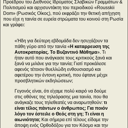
Προέδρου του Διεθνούς Ιδρύματος Σλαβικών Γραμμάτων &
Πολιτισμού και αρχισυντάκτη του περιοδικού «Rousskii
Dom» (Ρωσικός Οίκος), πού εκφράζει την θετική απήχηση
που είχε η ταινία σε ευρεία στρώματα του κοινού στη Ρωσία
και γράφει:
«Ήδη για δεύτερη εβδομάδα δεν ησυχάζουν τα
πάθη γύρο από την ταινία «
Η καταρρευση της
Αυτοκρατορίας. Το Βυζαντινό Μάθημα
». Τι
ήταν αυτό που ανάγκασε τους κριτικούς ξανά και
ξανά να μιλάνε για την ταινία; Γιατί προκάλεσε
αφενός τέτοιον θυελλώδη ενθουσιασμό και
αφετέρου την έντονη κριτική, που έφτανε μέχρι
προσβλητικών εκδηλώσεων;
Γεγονός είναι, ότι είχαμε πολύ καιρό να δούμε
στις οθόνες της τηλεόρασης μια ταινία, που θα
ανάγκαζε τους τηλεθεατές να αναρωτηθούν:
τι
είναι τέλος πάντων ο άνθρωπος; Για ποιόν
λόγο τον έστειλε ο Θεός στη γη; Τι είναι η
αιωνιότητα;
Και σήμερα επί τέλους είδαμε την
άποψη ενός Ορθοδόξου για τον Κόσμο και την