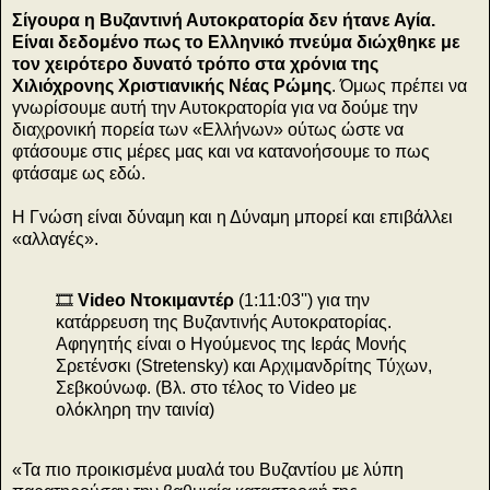
Σίγουρα η Βυζαντινή Αυτοκρατορία δεν ήτανε Αγία.
Είναι δεδομένο πως το Ελληνικό πνεύμα διώχθηκε με
τον χειρότερο δυνατό τρόπο στα χρόνια της
Χιλιόχρονης Χριστιανικής Νέας Ρώμης
. Όμως πρέπει να
γνωρίσουμε αυτή την Αυτοκρατορία για να δούμε την
διαχρονική πορεία των «Ελλήνων» ούτως ώστε να
φτάσουμε στις μέρες μας και να κατανοήσουμε το πως
φτάσαμε ως εδώ.
Η Γνώση είναι δύναμη και η Δύναμη μπορεί και επιβάλλει
«αλλαγές».
🎞️
Video Ντοκιμαντέρ
(1:11:03'') για την
κατάρρευση της Βυζαντινής Αυτοκρατορίας.
Αφηγητής είναι ο Ηγούμενος της Ιεράς Μονής
Σρετένσκι (Stretensky) και Αρχιμανδρίτης Τύχων,
Σεβκούνωφ. (Βλ. στο τέλος το Video με
ολόκληρη την ταινία)
«Τα πιο προικισμένα μυαλά του Βυζαντίου με λύπη