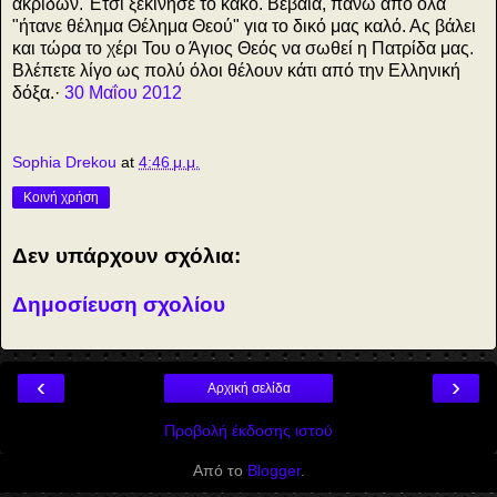
ακρίδων. Έτσι ξεκίνησε το κακό. Βέβαια, πάνω από όλα
"ήτανε θέλημα Θέλημα Θεού" για το δικό μας καλό. Ας βάλει
και τώρα το χέρι Του ο Άγιος Θεός να σωθεί η Πατρίδα μας.
Βλέπετε λίγο ως πολύ όλοι θέλουν κάτι από την Ελληνική
δόξα.·
30 Μαΐου 2012
Sophia Drekou
at
4:46 μ.μ.
Κοινή χρήση
Δεν υπάρχουν σχόλια:
Δημοσίευση σχολίου
‹
›
Αρχική σελίδα
Προβολή έκδοσης ιστού
Από το
Blogger
.