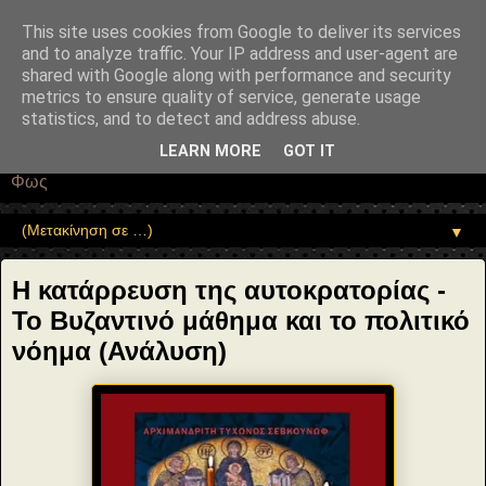
"copyrightHolder": { "@type": "Person", "name": "Sophia Drekou" },
"potentialAction": { "@type": "ReadAction", "target":
This site uses cookies from Google to deliver its services
"https://www.sophia-ntrekou.gr/2020/05/i-katarreusi-tis-
and to analyze traffic. Your IP address and user-agent are
autokratorias.html" } }
shared with Google along with performance and security
Αέναη επΑνάσταση
metrics to ensure quality of service, generate usage
statistics, and to detect and address abuse.
• Επιστήμη • Ψυχολογία • Λογοτεχνία • Τέχνες • Θεολογία •
LEARN MORE
GOT IT
Φιλοσοφία • Στοχασμοί... για τη μνήμη, τον άνθρωπο και το
Φως
▼
Η κατάρρευση της αυτοκρατορίας -
Το Βυζαντινό μάθημα και το πολιτικό
νόημα (Ανάλυση)