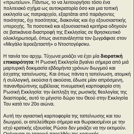
«πρωτείων». Πάντως, το να λειτουργήσει τόσο ένα
πολιτειακό σχήμα ως αυτοκρατορία όσο και μια τοπική
εκκλησία ως πατριαρχείο, εξαρτάται από παράγοντες
ποιότητας, όχι ποσότητας, διακονίας και όχι εξουσιαστικής
υπεροχής. Τα ποσοτικά και εξουσιαστικά κριτήρια οδηγούν
σε βατικάνεια διαστροφή της Εκκλησίας σε θρησκευτικό
ολοκληρωτισμό, όπως ανεπανάληπτα τον ζωγράφισε στον
«Μεγάλο Ιεροεξεταστή» ο Ντοστογέφσκυ.
Η ταινία του αρχιμ. Τύχωνα μοιάζει να έχει μία
διορατική
επικαιρότητα
: Η Ρωσική Εκκλησία βγαίνει σήμερα από μιά
μαρτυρική δοκιμασία εβδομήντα χρόνων διωγμού και
έσχατης ταπείνωσης. Και όπως πάντα η ταπείνωση, ατομική
ή συλλογική, εκούσια ή ακούσια, έδωσε μίαν απρόσμενη,
πανανθρώπινης εμβέλειας πνευματική καρποφορία στη
Ρωσική Εκκλησία: την έκπληξη της ρωσικής θεολογίας της
διασποράς, αυτό το μέγιστο δώρο του Θεού στην Εκκλησία
Του κατά τον 20ο αιώνα.
Αυτή την αγιαστική καρποφορία της ταπείνωσης και του
διωγμού, οι απελεύθεροι σήμερα και θωρακισμένοι με την
ισχύ κρατικής εξουσίας Ρώσοι δεν μοιάζει να την εκτιμούν.
Ορέγονται το τσαρικό παρελθόν της κοσμικής