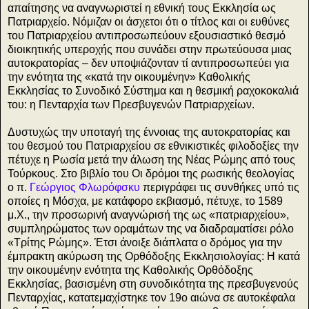
απαίτησης να αναγνωριστεί η εθνική τους Εκκλησία ως
Πατριαρχείο. Νόμιζαν οι άσχετοι ότι ο τίτλος και οι ευθύνες
του Πατριαρχείου αντιπροσωπεύουν εξουσιαστικό θεσμό
διοικητικής υπεροχής που συνάδει στην πρωτεύουσα μιας
αυτοκρατορίας – δεν υποψιάζονταν τί αντιπροσωπεύει για
την ενότητα της «κατά την οικουμένην» Καθολικής
Εκκλησίας το Συνοδικό Σύστημα και η θεσμική ραχοκοκαλιά
του: η Πενταρχία των Πρεσβυγενών Πατριαρχείων.
Δυστυχώς την υποταγή της έννοιας της αυτοκρατορίας και
του θεσμού του Πατριαρχείου σε εθνικιστικές φιλοδοξίες την
πέτυχε η Ρωσία μετά την άλωση της Νέας Ρώμης από τους
Τούρκους. Στο βιβλίο του Οι δρόμοι της ρωσικής θεολογίας
ο π.
Γεώργιος Φλωρόφσκυ
περιγράφει τις συνθήκες υπό τις
οποίες η Μόσχα, με κατάφορο εκβιασμό, πέτυχε, το 1589
μ.Χ., την προσωρινή αναγνώρισή της ως «πατριαρχείου»,
συμπληρώματος των οραμάτων της να διαδραματίσει ρόλο
«Τρίτης Ρώμης». Έτσι άνοιξε διάπλατα ο δρόμος για την
έμπρακτη ακύρωση της Ορθόδοξης Εκκλησιολογίας: Η κατά
την οικουμένην ενότητα της Καθολικής Ορθόδοξης
Εκκλησίας, βασισμένη στη συνοδικότητα της πρεσβυγενούς
Πενταρχίας, κατατεμαχίστηκε τον 19ο αιώνα σε αυτοκέφαλα