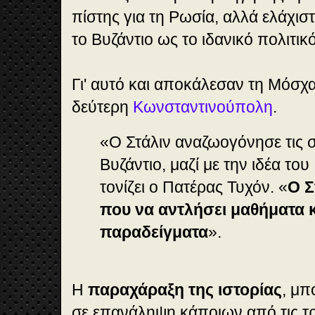
πίστης για τη Ρωσία, αλλά ελάχι
το Βυζάντιο ως το ιδανικό πολιτι
Γι' αυτό και αποκάλεσαν τη Μόσχα
δεύτερη
Κωνσταντινούπολη
.
«O Στάλιν αναζωογόνησε τις 
Βυζάντιο, μαζί με την ιδέα του
τονίζει ο Πατέρας Τυχόν. «
Ο Σ
που να αντλήσει μαθήματα κ
παραδείγματα
».
H
παραχάραξη της ιστορίας
, μπ
σε επανάληψη κάποιων από τις τ