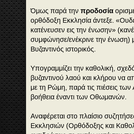
Όμως παρά την
προδοσία
ορισμ
ορθόδοξη Εκκλησία άντεξε. «Ουδ
κατένευσεν εις την ένωσην» (καν
συμφώνησε/ενέκρινε την ένωση) 
Βυζαντινός ιστορικός.
Υπογραμμίζει την καθολική, σχεδ
βυζαντινού λαού και κλήρου να 
με τη Ρώμη, παρά τις πιέσεις τω
βοήθεια έναντι των Οθωμανών.
Αναφέρεται στο πλαίσιο συζητήσ
Εκκλησιών (Ορθόδοξης και Καθολι