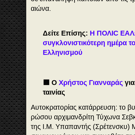
αιώνα.
Δείτε Επίσης:
Η ΠΟΛΙC ΕΑΛ
συγκλονιστικότερη ημέρα τ
Ελληνισμού
🟥 Ο
Χρήστος Γιανναράς
για
ταινίας
Αυτοκρατορίας κατάρρευση: το βυ
ρώσου αρχιμανδρίτη Τύχωνα Σε
της Ι.Μ. Υπαπαντής (Σρέτενσκυ) 