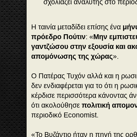
σχολιάζει αναλυτής στο περιο
H ταινία μεταδίδει επίσης ένα
μήν
πρόεδρο Πούτιν
: «
Μην εμπιστε
γαντζώσου στην εξουσία και ακ
απομόνωσης της χώρας
».
O Πατέρας Τυχόν αλλά και η ρωσι
δεν ενδιαφέρεται για το ότι η ρωσ
κέρδισε περισσότερα κάνοντας ά
ότι ακολούθησε
πολιτική απομο
περιοδικό Economist.
«To Βυζάντιο ήταν η πηγή της ορθ