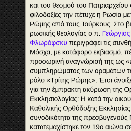
και του θεσμού του Πατριαρχείου σ
φιλοδοξίες την πέτυχε η Ρωσία μ
Ρώμης από τους Τούρκους. Στο βι
ρωσικής θεολογίας ο π.
Γεώργιος
Φλωρόφσκυ
περιγράφει τις συνθή
Μόσχα, με κατάφορο εκβιασμό, πέτ
προσωρινή αναγνώρισή της ως «π
συμπληρώματος των οραμάτων της
ρόλο «Τρίτης Ρώμης». Έτσι άνοιξ
για την έμπρακτη ακύρωση της 
Εκκλησιολογίας: Η κατά την οικο
Καθολικής Ορθόδοξης Εκκλησίας,
συνοδικότητα της πρεσβυγενούς 
κατατεμαχίστηκε τον 19ο αιώνα σ