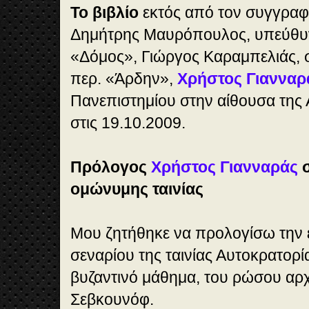
Το βιβλίο
εκτός από τον συγγρα
Δημήτρης Μαυρόπουλος, υπεύθυ
«Δόμος», Γιώργος Καραμπελιάς, 
περ. «Άρδην»,
Χρήστος Γιανναρ
Πανεπιστημίου στην αίθουσα της 
στις 19.10.2009.
Πρόλογος
Χρήστος Γιανναράς
σ
ομώνυμης ταινίας
Μου ζητήθηκε να προλογίσω την 
σεναρίου της ταινίας Αυτοκρατορί
βυζαντινό μάθημα, του ρώσου αρ
Σεβκουνόφ.