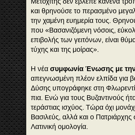
Μετοχίτης δεν έβλεπε κανένα τρό
και θρηνούσε το περασμένο μεγα
την χαμένη ευημερία τους. Θρηνο
που «Βασανιζόμενη νόσοις, εύκολ
επιβολής των γειτόνων, είναι θύ
τύχης και της μοίρας».
Η νέα
συμφωνία Ένωσης με τη
απεγνωσμένη πλέον ελπίδα για βο
Δύσης υπογράφηκε στη Φλωρεντία
πια. Ενώ για τους Βυζαντινούς ή
τεράστιας ισχύος. Τώρα όχι μονάχ
Βασιλεύς, αλλά και ο Πατριάρχης 
Λατινική ομολογία.