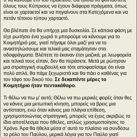
όλους τους Κύπριους να έχουν διάφορα πράγματα, όπως
είναι οι χαρταετοί και να πηγαίνουν στα Κατεχόμενα και να
πετάν τέτοιου τύπου χαρταετό.
Θα βλέπατε ότι θα υπήρχε μια δυσκολία. Σε κάποια φάση με
είχε ρωτήσει ένα χωριό τι μπορούμε να κάνουμε για το
Κοιμητήριό μας, γιατί πήγαμε όλοι μαζί για να το
αναστηλώσουμε και τελικά μας σταμάτησαν στα
οδοφράγματα. Βλέπετε το έκαναν έτσι μαζικά, με λεωφορεία
και τελικά τους είπαν, δεν θα περάσετε. Μετά με ρώτησαν
μια στρατηγική συμβουλή και τότε αποφασίσαμε ότι είναι
πολύ απλό, θα πάμε ξεχωριστά και θα πάει ο καθένας για
τον τάφο του δικού του.
Σε δεκαπέντε μέρες το
Κοιμητήριο ήταν πεντακάθαρο
.
Τι θέλω να πω μ’ αυτό; Θέλω να πω μερικές φορές όταν θες
να κάνεις μια μετωπική κίνηση, μπορείς να βρεις μια
αντίσταση, ενώ όταν κάνεις μια πλάγια επίθεση,
χρησιμοποιώντας στρατηγική, μπορείς να έχεις ακριβώς το
ίδιο αποτέλεσμα που ήθελες, απλώς χρησιμοποίησες το
Χρόνο. Άρα θα ήθελα μέσα σ’ αυτό το πλαίσιο να συνδέσω
το ρόλο του Παύλου, μερικά λόγια για τον Παύλο γιατί