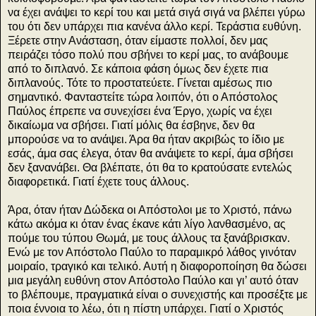
να έχει ανάψει το κερί του και μετά σιγά σιγά να βλέπει γύρω
του ότι δεν υπάρχει πια κανένα άλλο κερί. Τεράστια ευθύνη.
Ξέρετε στην Ανάσταση, όταν είμαστε πολλοί, δεν μας
πειράζει τόσο πολύ που σβήνει το κερί μας, το ανάβουμε
από το διπλανό. Σε κάποια φάση όμως δεν έχετε πια
διπλανούς. Τότε το προστατεύετε. Γίνεται αμέσως πιο
σημαντικό. Φανταστείτε τώρα λοιπόν, ότι ο Απόστολος
Παύλος έπρεπε να συνεχίσει ένα Έργο, χωρίς να έχει
δικαίωμα να σβήσει. Γιατί μόλις θα έσβηνε, δεν θα
μπορούσε να το ανάψει. Άρα θα ήταν ακριβώς το ίδιο με
εσάς, άμα σας έλεγα, όταν θα ανάψετε το κερί, άμα σβήσει
δεν ξανανάβει. Θα βλέπατε, ότι θα το κρατούσατε εντελώς
διαφορετικά. Γιατί έχετε τους άλλους.
Άρα, όταν ήταν Δώδεκα οι Απόστολοι με το Χριστό, πάνω
κάτω ακόμα κι όταν ένας έκανε κάτι λίγο λανθασμένο, ας
πούμε του τύπου Θωμά, με τους άλλους τα ξανάβρισκαν.
Ενώ με τον Απόστολο Παύλο το παραμικρό λάθος γινόταν
μοιραίο, τραγικό και τελικό. Αυτή η διαφοροποίηση θα δώσει
μια μεγάλη ευθύνη στον Απόστολο Παύλο και γι’ αυτό όταν
το βλέπουμε, πραγματικά είναι ο συνεχιστής και προσέξτε με
ποια έννοια το λέω, ότι η πίστη υπάρχει. Γιατί ο Χριστός