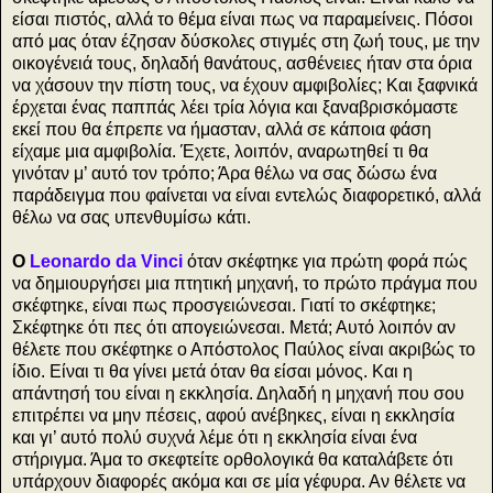
είσαι πιστός, αλλά το θέμα είναι πως να παραμείνεις. Πόσοι
από μας όταν έζησαν δύσκολες στιγμές στη ζωή τους, με την
οικογένειά τους, δηλαδή θανάτους, ασθένειες ήταν στα όρια
να χάσουν την πίστη τους, να έχουν αμφιβολίες; Και ξαφνικά
έρχεται ένας παππάς λέει τρία λόγια και ξαναβρισκόμαστε
εκεί που θα έπρεπε να ήμασταν, αλλά σε κάποια φάση
είχαμε μια αμφιβολία. Έχετε, λοιπόν, αναρωτηθεί τι θα
γινόταν μ’ αυτό τον τρόπο; Άρα θέλω να σας δώσω ένα
παράδειγμα που φαίνεται να είναι εντελώς διαφορετικό, αλλά
θέλω να σας υπενθυμίσω κάτι.
Ο
Leonardo da Vinci
όταν σκέφτηκε για πρώτη φορά πώς
να δημιουργήσει μια πτητική μηχανή, το πρώτο πράγμα που
σκέφτηκε, είναι πως προσγειώνεσαι. Γιατί το σκέφτηκε;
Σκέφτηκε ότι πες ότι απογειώνεσαι. Μετά; Αυτό λοιπόν αν
θέλετε που σκέφτηκε ο Απόστολος Παύλος είναι ακριβώς το
ίδιο. Είναι τι θα γίνει μετά όταν θα είσαι μόνος. Και η
απάντησή του είναι η εκκλησία. Δηλαδή η μηχανή που σου
επιτρέπει να μην πέσεις, αφού ανέβηκες, είναι η εκκλησία
και γι’ αυτό πολύ συχνά λέμε ότι η εκκλησία είναι ένα
στήριγμα. Άμα το σκεφτείτε ορθολογικά θα καταλάβετε ότι
υπάρχουν διαφορές ακόμα και σε μία γέφυρα. Αν θέλετε να