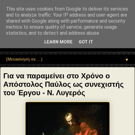
"copyrightHolder": { "@type": "Person", "name": "Sophia Drekou" },
"potentialAction": { "@type": "ReadAction", "target":
This site uses cookies from Google to deliver its services
"https://www.sophia-ntrekou.gr/2020/06/ap.Paul-ergo.html" } }
and to analyze traffic. Your IP address and user-agent are
Αέναη επΑνάσταση
shared with Google along with performance and security
metrics to ensure quality of service, generate usage
statistics, and to detect and address abuse.
• Επιστήμη • Ψυχολογία • Λογοτεχνία • Τέχνες • Θεολογία •
Φιλοσοφία • Στοχασμοί... για τη μνήμη, τον άνθρωπο και το
LEARN MORE
GOT IT
Φως
▼
Για να παραμείνει στο Χρόνο ο
Απόστολος Παύλος ως συνεχιστής
του Έργου - Ν. Λυγερός