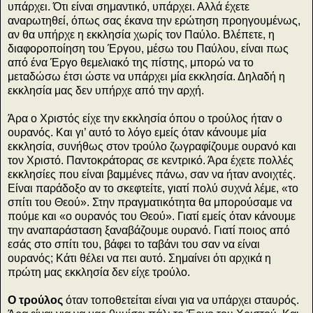
υπάρχει. Ότι είναι σημαντικό, υπάρχει. Αλλά έχετε
αναρωτηθεί, όπως σας έκανα την ερώτηση προηγουμένως,
αν θα υπήρχε η εκκλησία χωρίς τον Παύλο. Βλέπετε, η
διαφοροποίηση του Έργου, μέσω του Παύλου, είναι πως
από ένα Έργο θεμελιακό της πίστης, μπορώ να το
μεταδώσω έτσι ώστε να υπάρχει μία εκκλησία. Δηλαδή η
εκκλησία μας δεν υπήρχε από την αρχή.
Άρα ο Χριστός είχε την εκκλησία όπου ο τρούλος ήταν ο
ουρανός. Και γι’ αυτό το λόγο εμείς όταν κάνουμε μία
εκκλησία, συνήθως στον τρούλο ζωγραφίζουμε ουρανό και
τον Χριστό. Παντοκράτορας σε κεντρικό. Άρα έχετε πολλές
εκκλησίες που είναι βαμμένες πάνω, σαν να ήταν ανοιχτές.
Είναι παράδοξο αν το σκεφτείτε, γιατί πολύ συχνά λέμε, «το
σπίτι του Θεού». Στην πραγματικότητα θα μπορούσαμε να
πούμε και «ο ουρανός του Θεού». Γιατί εμείς όταν κάνουμε
την αναπαράσταση ξαναβάζουμε ουρανό. Γιατί ποιος από
εσάς στο σπίτι του, βάφει το ταβάνι του σαν να είναι
ουρανός; Κάτι θέλει να πει αυτό. Σημαίνει ότι αρχικά η
πρώτη μας εκκλησία δεν είχε τρούλο.
Ο τρούλος
όταν τοποθετείται είναι για να υπάρχει σταυρός.