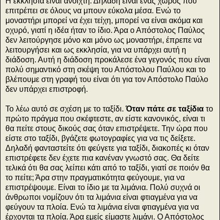
Η εκκλησία είναι ανοιχτή. Δηλαδή είναι ένας χώρος που
επιτρέπει σε όλους να μπουν εύκολα μέσα. Ενώ το
μοναστήρι μπορεί να έχει τείχη, μπορεί να είναι ακόμα και
οχυρό, γιατί η ιδέα ήταν το ίδιο. Άρα ο Απόστολος Παύλος
δεν λειτούργησε μόνο και μόνο ως μοναστήρι, έπρεπε να
λειτουργήσει και ως εκκλησία, για να υπάρχει αυτή η
διάδοση. Αυτή η διάδοση προκάλεσε ένα γεγονός που είναι
πολύ σημαντικό στη σκέψη του Απόστολου Παύλου και το
βλέπουμε στη γραφή του είναι ότι για τον Απόστολο Παύλο
δεν υπάρχει επιστροφή.
Το λέω αυτό σε σχέση με το ταξίδι.
Όταν πάτε σε ταξίδια
το
πρώτο πράγμα που σκέφτεστε, αν είστε κανονικός, είναι τι
θα πείτε στους δικούς σας όταν επιστρέψετε. Την ώρα που
είστε στο ταξίδι, βγάζετε φωτογραφίες για να τις δείξετε.
Δηλαδή φανταστείτε ότι φεύγετε για ταξίδι, διακοπές κι όταν
επιστρέφετε δεν έχετε πια κανέναν γνωστό σας. Θα δείτε
τελικά ότι θα σας λείπει κάτι από το ταξίδι, γιατί σε ποιόν θα
το πείτε; Άρα στην πραγματικότητα φεύγουμε, για να
επιστρέψουμε. Είναι το ίδιο με τα λιμάνια. Πολύ συχνά οι
άνθρωποι νομίζουν ότι τα λιμάνια είναι φτιαγμένα για να
φεύγουν τα πλοία. Ενώ τα λιμάνια είναι φτιαγμένα για να
έρχονται τα πλοία. Άρα εμείς είμαστε λιμάνι. Ο Απόστολος