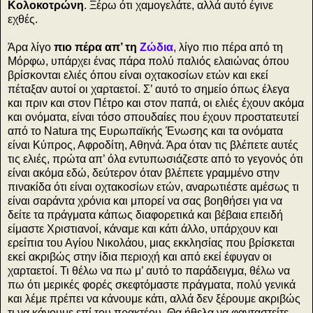
Κολοκοτρώνη
. Ξέρω ότι χαμογελάτε, αλλά αυτό έγινε
εχθές.
Άρα λίγο
πιο πέρα απ’ τη
Ζώδια
, λίγο πιο πέρα από τη
Μόρφω, υπάρχει ένας πάρα πολύ παλιός ελαιώνας όπου
βρίσκονται ελιές όπου είναι οχτακοσίων ετών και εκεί
πέταξαν αυτοί οι χαρταετοί. Σ’ αυτό το σημείο όπως έλεγα
και πριν και στον Πέτρο και στον παπά, οι ελιές έχουν ακόμα
και ονόματα, είναι τόσο σπουδαίες που έχουν προστατευτεί
από το Natura της Ευρωπαϊκής Ένωσης και τα ονόματα
είναι Κύπρος, Αφροδίτη, Αθηνά. Άρα όταν τις βλέπετε αυτές
τις ελιές, πρώτα απ’ όλα εντυπωσιάζεστε από το γεγονός ότι
είναι ακόμα εδώ, δεύτερον όταν βλέπετε γραμμένο στην
πινακίδα ότι είναι οχτακοσίων ετών, αναρωτιέστε αμέσως τι
είναι σαράντα χρόνια και μπορεί να σας βοηθήσει για να
δείτε τα πράγματα κάπως διαφορετικά και βέβαια επειδή
είμαστε Χριστιανοί, κάναμε και κάτι άλλο, υπάρχουν και
ερείπια του Αγίου Νικολάου, μιας εκκλησίας που βρίσκεται
εκεί ακριβώς στην ίδια περιοχή και από εκεί έφυγαν οι
χαρταετοί. Τι θέλω να πω μ’ αυτό το παράδειγμα, θέλω να
πω ότι μερικές φορές σκεφτόμαστε πράγματα, πολύ γενικά
και λέμε πρέπει να κάνουμε κάτι, αλλά δεν ξέρουμε ακριβώς
τι να κάνουμε επί του πρακτέου. Θα ήθελα να φανταστείτε