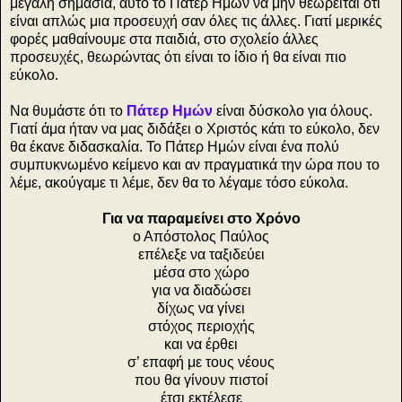
μεγάλη σημασία, αυτό το Πάτερ Ημών να μην θεωρείται ότι
είναι απλώς μια προσευχή σαν όλες τις άλλες. Γιατί μερικές
φορές μαθαίνουμε στα παιδιά, στο σχολείο άλλες
προσευχές, θεωρώντας ότι είναι το ίδιο ή θα είναι πιο
εύκολο.
Να θυμάστε ότι το
Πάτερ Ημών
είναι δύσκολο για όλους.
Γιατί άμα ήταν να μας διδάξει ο Χριστός κάτι το εύκολο, δεν
θα έκανε διδασκαλία. Το Πάτερ Ημών είναι ένα πολύ
συμπυκνωμένο κείμενο και αν πραγματικά την ώρα που το
λέμε, ακούγαμε τι λέμε, δεν θα το λέγαμε τόσο εύκολα.
Για να παραμείνει στο Χρόνο
ο Απόστολος Παύλος
επέλεξε να ταξιδεύει
μέσα στο χώρο
για να διαδώσει
δίχως να γίνει
στόχος περιοχής
και να έρθει
σ’ επαφή με τους νέους
που θα γίνουν πιστοί
έτσι εκτέλεσε