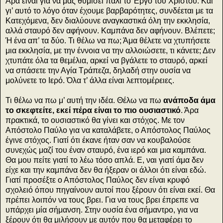
Άρα είναι για να μας θυμίσει πάλι το Έργο του Χριστού. Και
γι’ αυτό το λόγο όταν έχουμε βαρβαρότητες, συνδέεται με τα
Κατεχόμενα, δεν διαλύουνε αναγκαστικά όλη την εκκλησία,
αλλά σταυρό δεν αφήνουν. Καμπάνα δεν αφήνουν. Βλέπετε;
Ή ένα απ’ τα δύο. Τι θέλω να πω; Άμα θέλετε να χτυπήσετε
μια εκκλησία, με την έννοια να την αλλοιώσετε, τι κάνετε; Δεν
χτυπάτε όλα τα θεμέλια, αρκεί να βγάλετε το σταυρό, αρκεί
να σπάσετε την Αγία Τράπεζα, δηλαδή στην ουσία να
μολύνετε το Ιερό. Όλα τ’ άλλα είναι λεπτομέρειες.
Τι θέλω να πω μ’ αυτή την ιδέα. Θέλω να πω
ανάποδα άμα
το σκεφτείτε, εκεί πέρα είναι το πιο ουσιαστικό
. Άρα
πρακτικά, το ουσιαστικό θα γίνει και στόχος. Με τον
Απόστολο Παύλο για να καταλάβετε, ο Απόστολος Παύλος
έγινε στόχος. Γιατί ότι έκανε ήταν σαν να κουβαλούσε
συνεχώς μαζί του έναν σταυρό, ένα ιερό και μια καμπάνα.
Θα μου πείτε γιατί το λέω τόσο απλά. Ε, ναι γιατί άμα δεν
είχε και την καμπάνα δεν θα ήξεραν οι άλλοι ότι είναι εδώ.
Γιατί προσέξτε ο Απόστολος Παύλος δεν είναι κρυφό
σχολειό όπου πηγαίνουν αυτοί που ξέρουν ότι είναι εκεί. Θα
πρέπει λοιπόν να τους βρει. Για να τους βρει έπρεπε να
υπάρχει μία σήμανση. Στην ουσία ένα σήμαντρο, για να
ξέρουν ότι θα μιλήσουν με αυτόν που θα μεταφέρει το