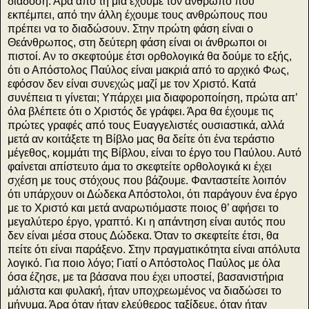
διάδοση. Άρα από τη μια έχουμε τον άνθρωπο που
εκπέμπει, από την άλλη έχουμε τους ανθρώπους που
πρέπει να το διαδώσουν. Στην πρώτη φάση είναι ο
Θεάνθρωπος, στη δεύτερη φάση είναι οι άνθρωποι οι
πιστοί. Αν το σκεφτούμε έτσι ορθολογικά θα δούμε το εξής,
ότι ο Απόστολος Παύλος είναι μακριά από το αρχικό Φως,
εφόσον δεν είναι συνεχώς μαζί με τον Χριστό. Κατά
συνέπεια τι γίνεται; Υπάρχει μια διαφοροποίηση, πρώτα απ’
όλα βλέπετε ότι ο Χριστός δε γράφει. Άρα θα έχουμε τις
πρώτες γραφές από τους Ευαγγελιστές ουσιαστικά, αλλά
μετά αν κοιτάξετε τη Βίβλο μας θα δείτε ότι ένα τεράστιο
μέγεθος, κομμάτι της Βίβλου, είναι το έργο του Παύλου. Αυτό
φαίνεται απίστευτο άμα το σκεφτείτε ορθολογικά κι έχει
σχέση με τους στόχους που βάζουμε. Φανταστείτε λοιπόν
ότι υπάρχουν οι Δώδεκα Απόστολοι, ότι παράγουν ένα έργο
με το Χριστό και μετά αναρωτιόμαστε ποιος θ’ αφήσει το
μεγαλύτερο έργο, γραπτό. Κι η απάντηση είναι αυτός που
δεν είναι μέσα στους Δώδεκα. Όταν το σκεφτείτε έτσι, θα
πείτε ότι είναι παράξενο. Στην πραγματικότητα είναι απόλυτα
λογικό. Για ποιο λόγο; Γιατί ο Απόστολος Παύλος με όλα
όσα έζησε, με τα βάσανα που έχει υποστεί, βασανιστήρια
μάλιστα και φυλακή, ήταν υποχρεωμένος να διαδώσει το
μήνυμα. Άρα όταν ήταν ελεύθερος ταξίδευε, όταν ήταν