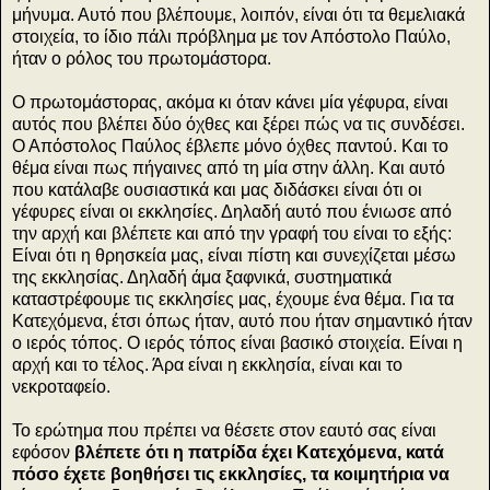
μήνυμα. Αυτό που βλέπουμε, λοιπόν, είναι ότι τα θεμελιακά
στοιχεία, το ίδιο πάλι πρόβλημα με τον Απόστολο Παύλο,
ήταν ο ρόλος του πρωτομάστορα.
Ο πρωτομάστορας, ακόμα κι όταν κάνει μία γέφυρα, είναι
αυτός που βλέπει δύο όχθες και ξέρει πώς να τις συνδέσει.
Ο Απόστολος Παύλος έβλεπε μόνο όχθες παντού. Και το
θέμα είναι πως πήγαινες από τη μία στην άλλη. Και αυτό
που κατάλαβε ουσιαστικά και μας διδάσκει είναι ότι οι
γέφυρες είναι οι εκκλησίες. Δηλαδή αυτό που ένιωσε από
την αρχή και βλέπετε και από την γραφή του είναι το εξής:
Είναι ότι η θρησκεία μας, είναι πίστη και συνεχίζεται μέσω
της εκκλησίας. Δηλαδή άμα ξαφνικά, συστηματικά
καταστρέφουμε τις εκκλησίες μας, έχουμε ένα θέμα. Για τα
Κατεχόμενα, έτσι όπως ήταν, αυτό που ήταν σημαντικό ήταν
ο ιερός τόπος. Ο ιερός τόπος είναι βασικό στοιχεία. Είναι η
αρχή και το τέλος. Άρα είναι η εκκλησία, είναι και το
νεκροταφείο.
Το ερώτημα που πρέπει να θέσετε στον εαυτό σας είναι
εφόσον
βλέπετε ότι η πατρίδα έχει Κατεχόμενα, κατά
πόσο έχετε βοηθήσει τις εκκλησίες, τα κοιμητήρια να