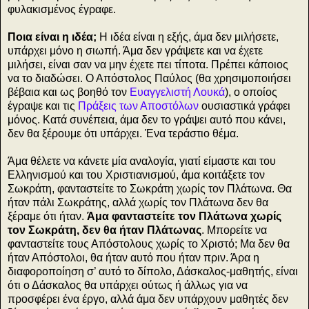
φυλακισμένος έγραφε.
Ποια είναι η ιδέα;
Η ιδέα είναι η εξής, άμα δεν μιλήσετε,
υπάρχει μόνο η σιωπή. Άμα δεν γράψετε και να έχετε
μιλήσει, είναι σαν να μην έχετε πει τίποτα. Πρέπει κάποιος
να το διαδώσει. Ο Απόστολος Παύλος (θα χρησιμοποιήσει
βέβαια και ως βοηθό τον
Ευαγγελιστή Λουκά
), ο οποίος
έγραψε και τις
Πράξεις των Αποστόλων
ουσιαστικά γράφει
μόνος. Κατά συνέπεια, άμα δεν το γράψει αυτό που κάνει,
δεν θα ξέρουμε ότι υπάρχει. Ένα τεράστιο θέμα.
Άμα θέλετε να κάνετε μία αναλογία, γιατί είμαστε και του
Ελληνισμού και του Χριστιανισμού, άμα κοιτάξετε τον
Σωκράτη, φανταστείτε το Σωκράτη χωρίς τον Πλάτωνα. Θα
ήταν πάλι Σωκράτης, αλλά χωρίς τον Πλάτωνα δεν θα
ξέραμε ότι ήταν.
Άμα φανταστείτε τον Πλάτωνα χωρίς
τον Σωκράτη, δεν θα ήταν Πλάτωνας
. Μπορείτε να
φανταστείτε τους Απόστολους χωρίς το Χριστό; Μα δεν θα
ήταν Απόστολοι, θα ήταν αυτό που ήταν πριν. Άρα η
διαφοροποίηση σ’ αυτό το δίπολο, Δάσκαλος-μαθητής, είναι
ότι ο Δάσκαλος θα υπάρχει ούτως ή άλλως για να
προσφέρει ένα έργο, αλλά άμα δεν υπάρχουν μαθητές δεν