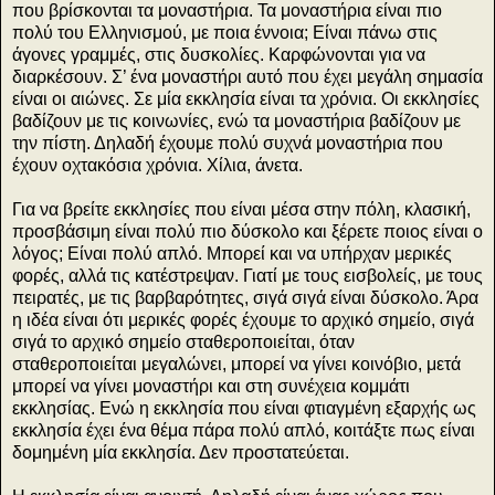
που βρίσκονται τα μοναστήρια. Τα μοναστήρια είναι πιο
πολύ του Ελληνισμού, με ποια έννοια; Είναι πάνω στις
άγονες γραμμές, στις δυσκολίες. Καρφώνονται για να
διαρκέσουν. Σ’ ένα μοναστήρι αυτό που έχει μεγάλη σημασία
είναι οι αιώνες. Σε μία εκκλησία είναι τα χρόνια. Οι εκκλησίες
βαδίζουν με τις κοινωνίες, ενώ τα μοναστήρια βαδίζουν με
την πίστη. Δηλαδή έχουμε πολύ συχνά μοναστήρια που
έχουν οχτακόσια χρόνια. Χίλια, άνετα.
Για να βρείτε εκκλησίες που είναι μέσα στην πόλη, κλασική,
προσβάσιμη είναι πολύ πιο δύσκολο και ξέρετε ποιος είναι ο
λόγος; Είναι πολύ απλό. Μπορεί και να υπήρχαν μερικές
φορές, αλλά τις κατέστρεψαν. Γιατί με τους εισβολείς, με τους
πειρατές, με τις βαρβαρότητες, σιγά σιγά είναι δύσκολο. Άρα
η ιδέα είναι ότι μερικές φορές έχουμε το αρχικό σημείο, σιγά
σιγά το αρχικό σημείο σταθεροποιείται, όταν
σταθεροποιείται μεγαλώνει, μπορεί να γίνει κοινόβιο, μετά
μπορεί να γίνει μοναστήρι και στη συνέχεια κομμάτι
εκκλησίας. Ενώ η εκκλησία που είναι φτιαγμένη εξαρχής ως
εκκλησία έχει ένα θέμα πάρα πολύ απλό, κοιτάξτε πως είναι
δομημένη μία εκκλησία. Δεν προστατεύεται.