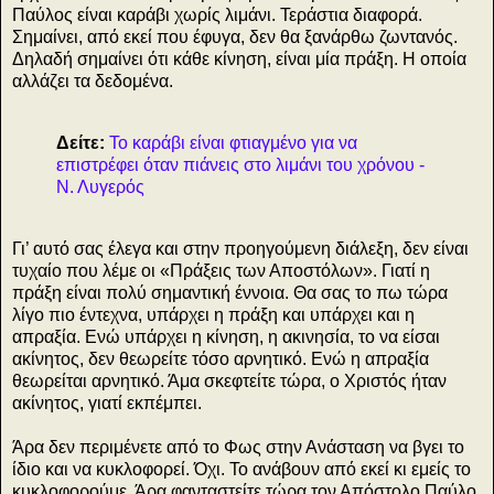
Παύλος είναι καράβι χωρίς λιμάνι. Τεράστια διαφορά.
Σημαίνει, από εκεί που έφυγα, δεν θα ξανάρθω ζωντανός.
Δηλαδή σημαίνει ότι κάθε κίνηση, είναι μία πράξη. Η οποία
αλλάζει τα δεδομένα.
Δείτε:
Το καράβι είναι φτιαγμένο για να
επιστρέφει όταν πιάνεις στο λιμάνι του χρόνου -
Ν. Λυγερός
Γι’ αυτό σας έλεγα και στην προηγούμενη διάλεξη, δεν είναι
τυχαίο που λέμε οι «Πράξεις των Αποστόλων». Γιατί η
πράξη είναι πολύ σημαντική έννοια. Θα σας το πω τώρα
λίγο πιο έντεχνα, υπάρχει η πράξη και υπάρχει και η
απραξία. Ενώ υπάρχει η κίνηση, η ακινησία, το να είσαι
ακίνητος, δεν θεωρείτε τόσο αρνητικό. Ενώ η απραξία
θεωρείται αρνητικό. Άμα σκεφτείτε τώρα, ο Χριστός ήταν
ακίνητος, γιατί εκπέμπει.
Άρα δεν περιμένετε από το Φως στην Ανάσταση να βγει το
ίδιο και να κυκλοφορεί. Όχι. Το ανάβουν από εκεί κι εμείς το
κυκλοφορούμε. Άρα φανταστείτε τώρα τον Απόστολο Παύλο