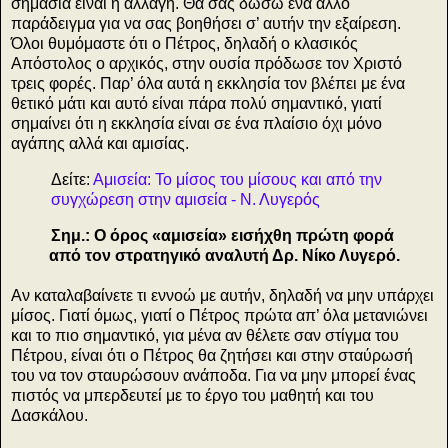
σημασία είναι η αλλαγή. Θα σας δώσω ένα άλλο
παράδειγμα για να σας βοηθήσει σ’ αυτήν την εξαίρεση.
Όλοι θυμόμαστε ότι ο Πέτρος, δηλαδή ο κλασικός
Απόστολος ο αρχικός, στην ουσία πρόδωσε τον Χριστό
τρεις φορές. Παρ’ όλα αυτά η εκκλησία τον βλέπει με ένα
θετικό μάτι και αυτό είναι πάρα πολύ σημαντικό, γιατί
σημαίνει ότι η εκκλησία είναι σε ένα πλαίσιο όχι μόνο
αγάπης αλλά και αμισίας.
Δείτε:
Αμισεία: Το μίσος του μίσους και από την
συγχώρεση στην αμισεία - Ν. Λυγερός
Σημ.: Ο όρος «αμισεία» εισήχθη πρώτη φορά
από τον στρατηγικό αναλυτή Δρ. Νίκο Λυγερό.
Αν καταλαβαίνετε τι εννοώ με αυτήν, δηλαδή να μην υπάρχει
μίσος. Γιατί όμως, γιατί ο Πέτρος πρώτα απ’ όλα μετανιώνει
και το πιο σημαντικό, για μένα αν θέλετε σαν στίγμα του
Πέτρου, είναι ότι ο Πέτρος θα ζητήσει και στην σταύρωσή
του να τον σταυρώσουν ανάποδα. Για να μην μπορεί ένας
πιστός να μπερδευτεί με το έργο του μαθητή και του
Δασκάλου.