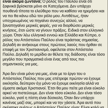
είναι ακόμα ζωντανά;
Ο ρόλος του Παύλου είναι ότι
ξαφνικά βρίσκεται μόνο σε Κατεχόμενα. Δεν υπάρχει
πουθενά τίποτα το ελεύθερο που να καθίσει να ηρεμήσει και
να πει θα κάνω εδώ τον ρόλο μου. Αντιθέτως, ήταν
υποχρεωμένος να πηγαίνει συνεχώς αλλού, να
ξαναπηγαίνει μερικές φορές, για να διορθώσει μερικές
κινήσεις, έτσι ώστε να γίνουν πράξεις. Ειδικά στον ελληνικό
χώρο. Όταν λέω ελληνικό εννοώ και Ελλάδα και Κύπρο, ο
ρόλος του Απόστολου Παύλου είναι τεράστιας σημασίας.
Δηλαδή αν ανήκουμε στους πρώτους λαούς που ήρθαν σε
επαφή με τον Χριστιανισμό, οφείλεται στον Απόστολο
Παύλο. Δηλαδή το μερίδιο αν θέλετε της διάδοσης είναι τόσο
μεγάλο που πραγματικά είναι ένας από τους πιο
σημαντικούς για μας.
Άρα δεν είναι μόνο για μας, είναι με το έργο του ο
Απόστολος Παύλος που μας επέτρεψε πρώτον να έχουμε
εκκλησία, δεύτερον όχι μόνο να έχουμε εκκλησία αλλά να
είμαστε ακόμα Χριστιανοί. Έτσι θα μου πείτε μα είναι εύκολο
αρκεί να πιστεύουμε. Δεν είναι τόσο εύκολο. Δεν είναι τόσο
εύκολο, γιατί η πίστη είναι δύσκολη. Όταν δεν υπάρχει
κανένας μαζί σας, μπορεί και να την χάσετε. Άρα αυτό που
σκέφτηκε αμέσως ο Απόστολος Παύλος είναι: Είναι καλό να