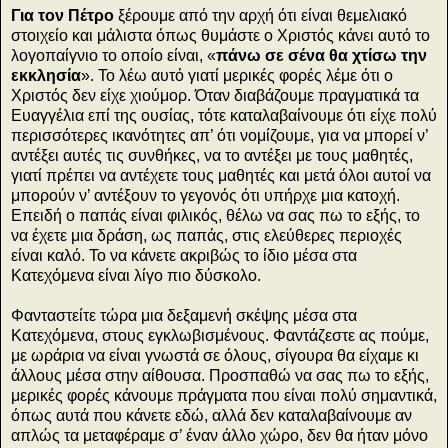
Για τον Πέτρο
ξέρουμε από την αρχή ότι είναι θεμελιακό
στοιχείο και μάλιστα όπως θυμάστε ο Χριστός κάνει αυτό το
λογοπαίγνιο το οποίο είναι, «
πάνω σε σένα θα χτίσω την
εκκλησία
». Το λέω αυτό γιατί μερικές φορές λέμε ότι ο
Χριστός δεν είχε χιούμορ. Όταν διαβάζουμε πραγματικά τα
Ευαγγέλια επί της ουσίας, τότε καταλαβαίνουμε ότι είχε πολύ
περισσότερες ικανότητες απ’ ότι νομίζουμε, για να μπορεί ν’
αντέξει αυτές τις συνθήκες, να το αντέξει με τους μαθητές,
γιατί πρέπει να αντέχετε τους μαθητές και μετά όλοι αυτοί να
μπορούν ν’ αντέξουν το γεγονός ότι υπήρχε μια κατοχή.
Επειδή ο παπάς είναι φιλικός, θέλω να σας πω το εξής, το
να έχετε μια δράση, ως παπάς, στις ελεύθερες περιοχές
είναι καλό. Το να κάνετε ακριβώς το ίδιο μέσα στα
Κατεχόμενα είναι λίγο πιο δύσκολο.
Φανταστείτε τώρα μια δεξαμενή σκέψης μέσα στα
Κατεχόμενα, στους εγκλωβισμένους. Φαντάζεστε ας πούμε,
με ωράρια να είναι γνωστά σε όλους, σίγουρα θα είχαμε κι
άλλους μέσα στην αίθουσα. Προσπαθώ να σας πω το εξής,
μερικές φορές κάνουμε πράγματα που είναι πολύ σημαντικά,
όπως αυτά που κάνετε εδώ, αλλά δεν καταλαβαίνουμε αν
απλώς τα μεταφέραμε σ’ έναν άλλο χώρο, δεν θα ήταν μόνο