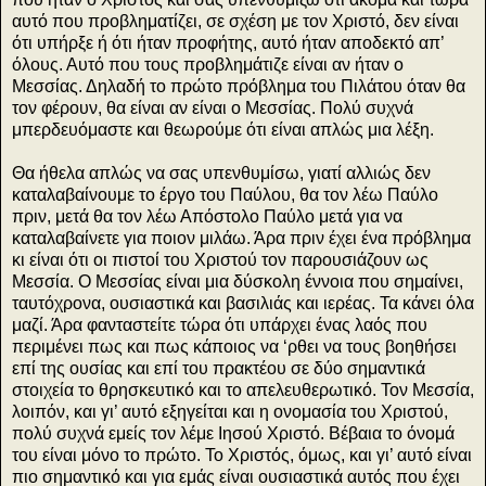
αυτό που προβληματίζει, σε σχέση με τον Χριστό, δεν είναι
ότι υπήρξε ή ότι ήταν προφήτης, αυτό ήταν αποδεκτό απ’
όλους. Αυτό που τους προβλημάτιζε είναι αν ήταν ο
Μεσσίας. Δηλαδή το πρώτο πρόβλημα του Πιλάτου όταν θα
τον φέρουν, θα είναι αν είναι ο Μεσσίας. Πολύ συχνά
μπερδευόμαστε και θεωρούμε ότι είναι απλώς μια λέξη.
Θα ήθελα απλώς να σας υπενθυμίσω, γιατί αλλιώς δεν
καταλαβαίνουμε το έργο του Παύλου, θα τον λέω Παύλο
πριν, μετά θα τον λέω Απόστολο Παύλο μετά για να
καταλαβαίνετε για ποιον μιλάω. Άρα πριν έχει ένα πρόβλημα
κι είναι ότι οι πιστοί του Χριστού τον παρουσιάζουν ως
Μεσσία. Ο Μεσσίας είναι μια δύσκολη έννοια που σημαίνει,
ταυτόχρονα, ουσιαστικά και βασιλιάς και ιερέας. Τα κάνει όλα
μαζί. Άρα φανταστείτε τώρα ότι υπάρχει ένας λαός που
περιμένει πως και πως κάποιος να ‘ρθει να τους βοηθήσει
επί της ουσίας και επί του πρακτέου σε δύο σημαντικά
στοιχεία το θρησκευτικό και το απελευθερωτικό. Τον Μεσσία,
λοιπόν, και γι’ αυτό εξηγείται και η ονομασία του Χριστού,
πολύ συχνά εμείς τον λέμε Ιησού Χριστό. Βέβαια το όνομά
του είναι μόνο το πρώτο. Το Χριστός, όμως, και γι’ αυτό είναι
πιο σημαντικό και για εμάς είναι ουσιαστικά αυτός που έχει