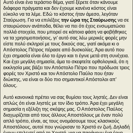
Αυτό είναι ένα τεράστιο θέμα, γιατί ξέρετε όταν κάνουμε
διάφορα πράγματα και δεν έχουμε κανένα κόστος είναι
εύκολο να τα λέμε. Εδώ το κόστος ήταν άμεσο, λεγόταν
Σταύρωση. Για να επιλέξεις
την ώρα της Σταύρωσης
να σε
σταυρώσουν ανάποδα, θέλει να πει ότι έχεις ενσωματώσει
πολλά στοιχεία, που μπορεί σε κάποια φάση να φοβήθηκες
να τα χρησιμοποιήσεις, γι’ αυτό σας λέω μερικές φορές μην
είστε πολύ σκληροί με τους δικούς σας, γιατί ακόμα κι ο
Απόστολος Πέτρος πέρασε από δυσκολίες. Άρα αυτό που
έχει σημασία είναι όλο το έργο και τι έγινε μετά στη συνέχεια.
Και έχει μεγάλη σημασία, άμα το σκεφτείτε ορθολογικά, ότι η
εκκλησία μας βάζει τον Απόστολο Πέτρο που πρόδωσε τρεις
φορές τον Χριστό και τον Απόστολο Παύλο που ήταν
διώκτης, να είναι οι δύο πιο σημαντικοί Απόστολοι απ’
όλους.
Αυτό κανονικά πρέπει να σας θυμίσει τους ληστές. Δεν είναι
απλώς ότι είναι ληστές με τον ίδιο τρόπο. Άρα έχει μεγάλη
σημασία η εξέλιξη της σκέψης μας. Ο Απόστολος Παύλος
διαχωρίζεται από τους άλλους Αποστόλους με έναν πολύ
απλό τρόπο, είναι, ας τους ονομάσουμε τους κλασικούς
Αποστόλους, αυτοί που γνώρισαν το Χριστό εν ζωή. Δηλαδή
έχουν επιλεχτεί από το Χριστό, για να παράγουν ένα έργο