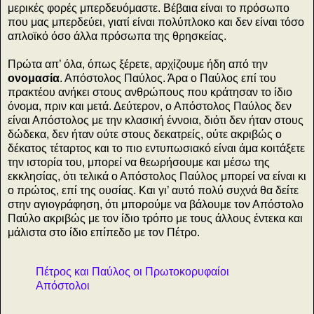
μερικές φορές μπερδευόμαστε. Βέβαια είναι το πρόσωπο
που μας μπερδεύει, γιατί είναι πολύπλοκο και δεν είναι τόσο
απλοϊκό όσο άλλα πρόσωπα της θρησκείας.
Πρώτα απ’ όλα, όπως ξέρετε, αρχίζουμε ήδη από την
ονομασία
. Απόστολος Παύλος. Άρα ο Παύλος επί του
πρακτέου ανήκει στους ανθρώπους που κράτησαν το ίδιο
όνομα, πριν και μετά. Δεύτερον, ο Απόστολος Παύλος δεν
είναι Απόστολος με την κλασική έννοια, διότι δεν ήταν στους
δώδεκα, δεν ήταν ούτε στους δεκατρείς, ούτε ακριβώς ο
δέκατος τέταρτος και το πιο εντυπωσιακό είναι άμα κοιτάξετε
την ιστορία του, μπορεί να θεωρήσουμε και μέσω της
εκκλησίας, ότι τελικά ο Απόστολος Παύλος μπορεί να είναι κι
ο πρώτος, επί της ουσίας. Και γι’ αυτό πολύ συχνά θα δείτε
στην αγιογράφηση, ότι μπορούμε να βάλουμε τον Απόστολο
Παύλο ακριβώς με τον ίδιο τρόπο με τους άλλους έντεκα και
μάλιστα στο ίδιο επίπεδο με τον Πέτρο.
Πέτρος και Παύλος οι Πρωτοκορυφαίοι
Απόστολοι