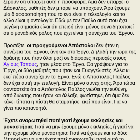
ξέρουν ότι υπάρχει αυτή η προσφορά. Άμα δεν υπάρχει ο
Δάσκαλος, μαθητές δεν μπορεί να υπάρχουν. Άρα έχουμε
μία διαφοροποίηση που το ένα είναι η τελεολογία και το
άλλο είναι η οντολογία. Εδώ με τον Παύλο αυτό που έχει
μεγάλη σημασία είναι ότι επειδή είναι μόνος συνειδητοποιεί
ότι ο μοναδικός ρόλος που έχει είναι η συνέχεια του Έργου.
Προσέξτε,
οι προηγούμενοι Απόστολοι
δεν ήταν η
συνέχεια του Έργου, άνηκαν στο Έργο. Δηλαδή την ώρα της
δράσης που ήταν όλοι μαζί σε διάφορες περιοχές στους
Άγιους Τόπους
, ήταν μέσα στο Έργο. Θα γράψουν για το
Έργο, οι δύο μαθητές που ήταν και Ευαγγελιστές. Άλλα κι
εκεί πέρα συνεχίζουν το Έργο. Ενώ ο Απόστολος Παύλος
δεν έχει αυτή την επιλογή. Είναι μόνο συνεχιστής. Άρα τώρα
φανταστείτε ότι ο Απόστολος Παύλος νιώθει την ευθύνη,
από διώκτης που ήταν και άλλαξε, φωτίστηκε, ότι άμα δεν
κάνει τίποτα η πίστη θα σταματήσει εκεί που είναι. Για να
γίνει πιο κατανοητό.
Έχετε αναρωτηθεί ποτέ γιατί έχουμε εκκλησίες και
μοναστήρια;
Γιατί να μην έχουμε μόνο εκκλησίες ή γιατί να
μην έχουμε μόνο μοναστήρια; Γιατί να έχουμε και τα δύο;
Μπορεί και να μην έχετε ποτέ αναρωτηθεί ποτέ αυτό το