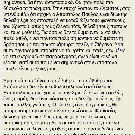
σημαντικά, θα ήταν αντιστασιακά. Θα ήταν πολύ πιο
δύσκολα τα πράγματα. Στην εποχή λοιπόν του Χριστού, σας
υπενθυμίζω ότι αρχικά ο Απόστολος Παύλος είναι διώκτης
δηλαδή έχει ως αποστολή να καταδιώξει τους φανατικούς
του Χριστού, όπως τους έλεγαν τότε, δηλαδή τους πιστούς
και τους μαθητές. Για όσους δεν το θυμούνται αυτό είναι
πολύ απλό, είναι πάντοτε πολύ σημαντικό να θυμάστε τη
δράση του με τον πρωτομάρτυρα, τον Άγιο Στέφανο. Άρα
αυτά φαντάζομαι μπορείτε να τα βρείτε και εσείς, δεν θέλω
να επικεντρωθώ σε παραδείγματα, αλλά είναι καλό να
ξέρετε, γιατί αυτό που είναι σημαντικό στον Απόστολο
Παύλο είναι η εξέλιξή του.
Άρα πρώτα απ’ όλα το υπόβαθρο. Το υπόβαθρο του
Απόστολου δεν είναι καθόλου κλασικό από άλλους
Αποστόλους που έχουμε με τον Χριστό, δεν είναι απλώς
ένας ψαράς, δεν είναι κάποιος που δεν έχει γνώσεις, έχει
πάρα πολλές γνώσεις. Ο Παύλος είναι δογματικός, θα
μπορούσαμε αρχικά να τον αποκαλέσουμε Φαρισαίο,
δηλαδή ήξερε ακριβώς πώς να χειριστεί το λόγο, τη
ρητορική πώς να μπερδέψει κάποιον ο οποίος ήταν να
καταδικαστεί, λόγο της φοβίας αυτού του νέου δεδομένου
που ήταν ο Χριστός και σας υπενθυμίζω ότι ακόμα και τώρα