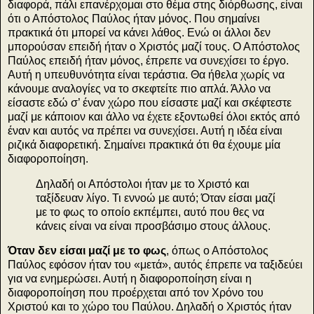
διαφορά, πάλι επανέρχομαι στο θέμα στης διόρθωσης, είναι
ότι ο Απόστολος Παύλος ήταν μόνος. Που σημαίνει
πρακτικά ότι μπορεί να κάνει λάθος. Ενώ οι άλλοι δεν
μπορούσαν επειδή ήταν ο Χριστός μαζί τους. Ο Απόστολος
Παύλος επειδή ήταν μόνος, έπρεπε να συνεχίσει το έργο.
Αυτή η υπευθυνότητα είναι τεράστια. Θα ήθελα χωρίς να
κάνουμε αναλογίες να το σκεφτείτε πιο απλά. Άλλο να
είσαστε εδώ σ’ έναν χώρο που είσαστε μαζί και σκέφτεστε
μαζί με κάποιον και άλλο να έχετε εξοντωθεί όλοι εκτός από
έναν και αυτός να πρέπει να συνεχίσει. Αυτή η ιδέα είναι
ριζικά διαφορετική. Σημαίνει πρακτικά ότι θα έχουμε μία
διαφοροποίηση.
Δηλαδή οι Απόστολοι ήταν με το Χριστό και
ταξίδευαν λίγο. Τι εννοώ με αυτό; Όταν είσαι μαζί
με το φως το οποίο εκπέμπει, αυτό που θες να
κάνεις είναι να είναι προσβάσιμο στους άλλους.
Όταν δεν είσαι μαζί με το φως
, όπως ο Απόστολος
Παύλος εφόσον ήταν του «μετά», αυτός έπρεπε να ταξιδεύει
για να ενημερώσει. Αυτή η διαφοροποίηση είναι η
διαφοροποίηση που προέρχεται από τον Χρόνο του
Χριστού και το χώρο του Παύλου. Δηλαδή ο Χριστός ήταν