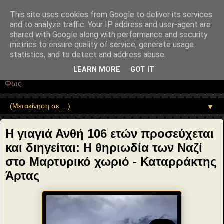
"copyrightHolder": { "@type": "Person", "name": "Sophia Drekou" },
"potentialAction": { "@type": "ReadAction", "target":
This site uses cookies from Google to deliver its services
"https://www.sophia-ntrekou.gr/2021/01/Giagia-Anthi-106-etwn.html" }
and to analyze traffic. Your IP address and user-agent are
}
shared with Google along with performance and security
Αέναη επΑνάσταση
metrics to ensure quality of service, generate usage
statistics, and to detect and address abuse.
• Επιστήμη • Ψυχολογία • Λογοτεχνία • Τέχνες • Θεολογία •
LEARN MORE
GOT IT
Φιλοσοφία • Στοχασμοί... για τη μνήμη, τον άνθρωπο και το
Φως
▼
Η γιαγιά Ανθή 106 ετών προσεύχεται
και διηγείται: Η θηριωδία των Ναζί
στο Μαρτυρικό χωριό - Καταρράκτης
Άρτας