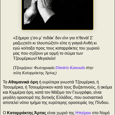
«Σήμερο χ'σο μ' πιδάκ' δεν είνι για π'θενά! Σ'
μαζωχτείτι κι τλουπώξτι!» είπε η γιαγιά Ανθή κι
εγώ κοίταξα προς τους καταρράκτες του χωριού
μας που σχίζουν με ορμή το σώμα των
Τζουμέρκων! Μεγαλείο!
(
Τζουμέρκα:
Φωτογραφία
Dimitris Katsoulis
στην
πόλη Καταρράκτης Άρτας)
Τα
Αθαμανικά όρη
ή ευρύτερα γνωστά Τζουμέρκα, ή
Τσουμέρκα, ή Τσουμέρνικον κατά τους Βυζαντινούς, ή ακόμα
και Κιμμέρια όρη, κατά τον Μάξιμο τον Γεωγράφο, είναι
μεγάλη οροσειρά της δυτικής Ελλάδος, που ουσιαστικά
αποτελεί νότιο τμήμα της ευρύτερης οροσειράς της Πίνδου.
Ο
Καταρράκτης Άρτας
είναι χωριό της
Ηπείρου
στο Νομό