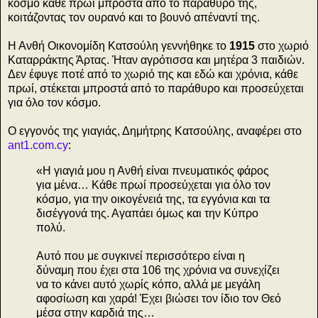
κόσμο κάθε πρωί μπροστά από το παράθυρό της,
κοιτάζοντας τον ουρανό και το βουνό απέναντί της.
Η Ανθή Οικονομίδη Κατσούλη γεννήθηκε το
1915
στο χωριό
Καταρράκτης Άρτας. Ήταν αγρότισσα και μητέρα 3 παιδιών.
Δεν έφυγε ποτέ από το χωριό της και εδώ και χρόνια, κάθε
πρωί, στέκεται μπροστά από το παράθυρο και προσεύχεται
για όλο τον κόσμο.
Ο εγγονός της γιαγιάς, Δημήτρης Κατσούλης, αναφέρει στο
ant1.com.cy
:
«Η γιαγιά μου η Ανθή είναι πνευματικός φάρος
για μένα… Κάθε πρωί προσεύχεται για όλο τον
κόσμο, για την οικογένειά της, τα εγγόνια και τα
δισέγγονά της. Αγαπάει όμως και την Κύπρο
πολύ.
Αυτό που με συγκινεί περισσότερο είναι η
δύναμη που έχει στα 106 της χρόνια να συνεχίζει
να το κάνει αυτό χωρίς κόπο, αλλά με μεγάλη
αφοσίωση και χαρά! Έχει βιώσει τον ίδιο τον Θεό
μέσα στην καρδιά της…