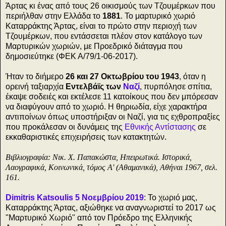
Άρτας κι ένας από τους 26 οικισμούς των Τζουμέρκων που
περιήλθαν στην Ελλάδα το
1881
. Το μαρτυρικό χωριό
Καταρράκτης Άρτας, είναι το πρώτο στην περιοχή των
Τζουμέρκων, που εντάσσεται πλέον στον κατάλογο των
Μαρτυρικών χωριών, με Προεδρικό διάταγμα που
δημοσιεύτηκε (ΦΕΚ Α/79/1-06-2017).
Ήταν το διήμερο
26 και 27 Οκτωβρίου του 1943
, όταν η
ορεινή ταξιαρχία
Εντελβάϊς των
Ναζί
, πυρπόλησε σπίτια,
έκαψε σοδειές και εκτέλεσε 11 κατοίκους που δεν μπόρεσαν
να διαφύγουν από το χωριό. Η θηριωδία, είχε χαρακτήρα
αντιποίνων όπως υποστήριξαν οι Ναζί, για τις εχθροπραξίες
που προκάλεσαν οι δυνάμεις της
Εθνικής Αντίστασης
σε
εκκαθαριστικές επιχειρήσεις των κατακτητών.
Βιβλιογραφία: Νικ. Χ. Παπακώστα, Ηπειρωτικά. Ιστορικά,
Λαογραφικά, Κοινωνικά, τόμος Α' (Αθαμανικά), Αθήναι 1967, σελ.
161.
Dimitris Katsoulis 5 Νοεμβρίου 2019
: Το χωριό μας,
Καταρράκτης Άρτας, αξιώθηκε να αναγνωριστεί το 2017 ως
"Μαρτυρικό Χωριό" από τον Πρόεδρο της Ελληνικής