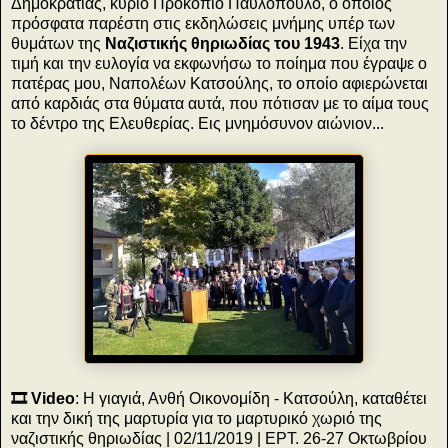
Δημοκρατίας, κύριο Προκόπιο Παυλόπουλο, ο οποίος
πρόσφατα παρέστη στις εκδηλώσεις μνήμης υπέρ των
θυμάτων της
Ναζιστικής θηριωδίας του 1943
. Είχα την
τιμή και την ευλογία να εκφωνήσω το ποίημα που έγραψε ο
πατέρας μου, Ναπολέων Κατσούλης, το οποίο αφιερώνεται
από καρδιάς στα θύματα αυτά, που πότισαν με το αίμα τους
το δέντρο της Ελευθερίας. Εις μνημόσυνον αιώνιον...
🎞️ Video
: Η γιαγιά, Ανθή Οικονομίδη - Κατσούλη, καταθέτει
και την δική της μαρτυρία για το μαρτυρικό χωριό της
ναζιστικής θηριωδίας | 02/11/2019 | ΕΡΤ. 26-27 Οκτωβρίου