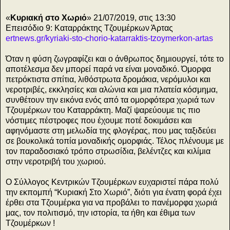
ς
«
Κυριακή στο Χωριό
» 21/07/2019, στις 13:30
Eπεισόδιο 9: Καταρράκτης Τζουμέρκων Άρτας
ertnews.gr/kyriaki-sto-chorio-katarraktis-tzoymerkon-artas
Όταν η φύση ζωγραφίζει και ο άνθρωπος δημιουργεί, τότε το
αποτέλεσμα δεν μπορεί παρά να είναι μοναδικό. Όμορφα
πετρόκτιστα σπίτια, λιθόστρωτα δρομάκια, νερόμυλοι και
νεροτριβές, εκκλησίες και αλώνια και μια πλατεία κόσμημα,
συνθέτουν την εικόνα ενός από τα ομορφότερα χωριά των
Τζουμέρκων του Καταρράκτη. Μαζί ψαρεύουμε τις πιο
νόστιμες πέστροφες που έχουμε ποτέ δοκιμάσει και
αφηνόμαστε στη μελωδία της φλογέρας, που μας ταξιδεύει
σε βουκολικά τοπία μοναδικής ομορφιάς. Τέλος πλένουμε με
τον παραδοσιακό τρόπο στρωσίδια, βελέντζες και κιλίμια
στην νεροτριβή του χωριού.
O Σύλλογος Κεντρικών Τζουμέρκων ευχαριστεί πάρα πολύ
την εκπομπή “Κυριακή Στο Χωριό”, διότι για ένατη φορά έχει
έρθει στα Τζουμέρκα για να προβάλει το πανέμορφα χωριά
μας, τον πολιτισμό, την ιστορία, τα ήθη και έθιμα των
Τζουμέρκων !