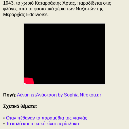
1943, το χωριό Καταρράκτης Άρτας, παραδίδεται στις
φλόγες από τα φασιστικά χέρια των Ναζιστών της
Μεραρχίας Edelweiss.
Πηγή
:
Αέναη επΑνάσταση by Sophia Ntrekou.gr
Σχετικά θέματα
:
•
Όταν πέθαναν τα παραμύθια της γιαγιάς
•
Το καλό και το κακό είναι περίπλοκα