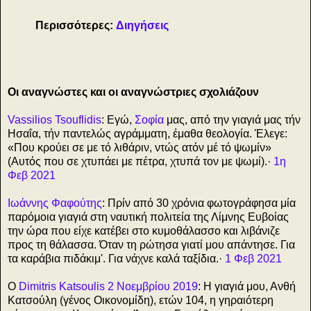
Περισσότερες:
Διηγήσεις
Οι αναγνώστες και οι αναγνώστριες σχολιάζουν
Vassilios Tsouflidis
: Εγώ,
Σοφία
μας, από την γιαγιά μας τήν
Ησαΐα, τήν παντελώς αγράμματη, έμαθα θεολογία. Έλεγε:
«Που κρούει σε με τό λιθάριν, ντώς ατόν μέ τό ψωμίν»
(Αυτός που σε χτυπάει με πέτρα, χτυπά τον με ψωμί).·
1η
Φεβ 2021
Ιωάννης Φαφούτης
: Πρίν από 30 χρόνια φωτογράφησα μία
παρόμοια γιαγιά στη ναυτική πολιτεία της Λίμνης Ευβοίας
την ώρα που είχε κατέβει στο κυμοθάλασσο και λιβάνιζε
προς τη θάλασσα. Όταν τη ρώτησα γιατί μου απάντησε. Για
τα καράβια πιδάκιμ'. Για νάχνε καλά ταξίδια.·
1 Φεβ 2021
Ο
Dimitris Katsoulis 2 Νοεμβρίου 2019
: Η γιαγιά μου, Ανθή
Κατσούλη (γένος Οικονομίδη), ετών 104, η γηραιότερη