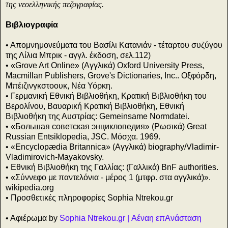
της νεοελληνικής πεζογραφίας.
Βιβλιογραφία
• Απομνημονεύματα του Βασίλι Κατανιάν - τέταρτου συζύγου
της Λίλια Μπρικ - αγγλ. έκδοση, σελ.112)
• «Grove Art Online» (Αγγλικά) Oxford University Press,
Macmillan Publishers, Grove's Dictionaries, Inc.. Οξφόρδη,
Μπέιζινγκστοουκ, Νέα Υόρκη.
• Γερμανική Εθνική Βιβλιοθήκη, Κρατική Βιβλιοθήκη του
Βερολίνου, Βαυαρική Κρατική Βιβλιοθήκη, Εθνική
Βιβλιοθήκη της Αυστρίας: Gemeinsame Normdatei.
• «Большая советская энциклопедия» (Ρωσικά) Great
Russian Entsiklopedia, JSC. Μόσχα. 1969.
• «Encyclopædia Britannica» (Αγγλικά) biography/Vladimir-
Vladimirovich-Mayakovsky.
• Εθνική Βιβλιοθήκη της Γαλλίας: (Γαλλικά) BnF authorities.
• «Σύννεφο με παντελόνια - μέρος 1 (μτφρ. στα αγγλικά)».
wikipedia.org
• Προσθετικές πληροφορίες Sophia Ntrekou.gr
• Αφιέρωμα by
Sophia Ntrekou.gr | Αέναη επΑνάσταση