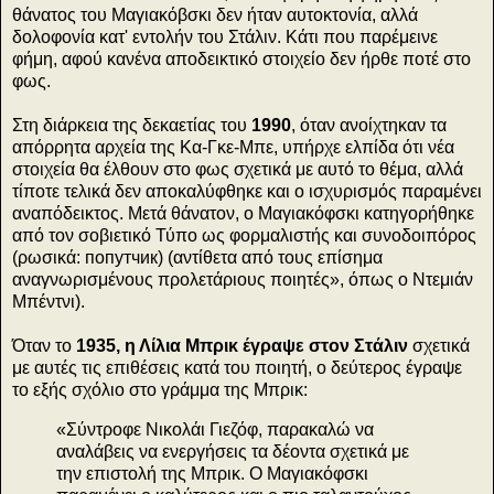
θάνατος του Μαγιακόβσκι δεν ήταν αυτoκτονία, αλλά
δολοφονία κατ' εντολήν του Στάλιν. Κάτι που παρέμεινε
φήμη, αφού κανένα αποδεικτικό στοιχείο δεν ήρθε ποτέ στο
φως.
Στη διάρκεια της δεκαετίας του
1990
, όταν ανοίχτηκαν τα
απόρρητα αρχεία της Κα-Γκε-Μπε, υπήρχε ελπίδα ότι νέα
στοιχεία θα έλθουν στο φως σχετικά με αυτό το θέμα, αλλά
τίποτε τελικά δεν αποκαλύφθηκε και ο ισχυρισμός παραμένει
αναπόδεικτος. Μετά θάνατον, ο Μαγιακόφσκι κατηγορήθηκε
από τον σοβιετικό Τύπο ως φορμαλιστής και συνοδοιπόρος
(ρωσικά: попутчик) (αντίθετα από τους επίσημα
αναγνωρισμένους προλετάριους ποιητές», όπως ο Ντεμιάν
Μπέντνι).
Όταν το
1935, η Λίλια Μπρικ έγραψε στον Στάλιν
σχετικά
με αυτές τις επιθέσεις κατά του ποιητή, ο δεύτερος έγραψε
το εξής σχόλιο στο γράμμα της Μπρικ:
«Σύντροφε Νικολάι Γιεζόφ, παρακαλώ να
αναλάβεις να ενεργήσεις τα δέοντα σχετικά με
την επιστολή της Μπρικ. Ο Μαγιακόφσκι