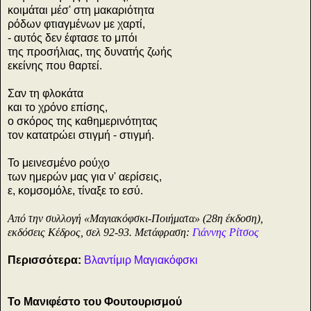
κοιμάται μέσ' στη μακαριότητα
ρόδων φτιαγμένων με χαρτί,
- αυτός δεν έφτασε το μπόι
της προσήλιας, της δυνατής ζωής
εκείνης που θαρτεί.
Σαν τη φλοκάτα
και το χρόνο επίσης,
ο σκόρος της καθημερινότητας
τον κατατρώει στιγμή - στιγμή.
Το μεινεσμένο ρούχο
των ημερών μας για ν' αερίσεις,
ε, κομσομόλε, τίναξε το εσύ.
Από την συλλογή «Μαγιακόφσκι-Ποιήματα» (28η έκδοση),
εκδόσεις Κέδρος, σελ 92-93. Μετάφραση:
Γιάννης Ρίτσος
Περισσότερα:
Βλαντίμιρ Μαγιακόφσκι
Το Μανιφέστο του Φουτουρισμού