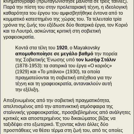
κινηματογράφο (πρωταγωνίστησε μάλιστα σε τρεις ταινίες).
Παρά την πίστη του στην προλεταριακή τέχνη, η ιδεολογική
καθαρότητα του έργου του αμφισβητήθηκε έντονα από το
κομματικό κατεστημένο της χώρας του. Τα τελευταία τρία
χρόνια της ζωής του εξέδωσε δύο θεατρικά έργα, τον Κοριό
και το Λουτρό, ασκώντας κριτική στη σοβιετική
γραφειοκρατία.
Κοντά στα τέλη του
1920
, ο Mayakovsky
απομυθοποίησε σε μεγάλο βαθμό
την πορεία
της Σοβιετικής Ένωσης υπό
τον Ιωσήφ Στάλιν
(1878-1953): τα σατιρικά του έργα «Ο κοριός»
(1929) και «Το μπάνιο» (1930), τα οποία
πραγματεύονται τη σοβιετική απέχθεια για την
τέχνη και τη γραφειοκρατία, αντανακλούν αυτή
την εξέλιξη.
Αποξενωμένος από την σοβιετική πραγματικότητα,
απελπισμένος από την αποπνικτική ατμόσφαιρα της
σταλινικής γραφειοκρατίας, προσβεβλημένος από ανάλγητες
κριτικές και αποστερημένος του δικαιώματος βίζας να
ταξιδέψει στο εξωτερικό. Έχοντας κάνει άλλες δύο
προσπάθειες να θέσει τέρμα στη ζωή του, από τις οποίες