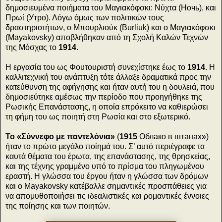
δημοσιευμένα ποιήματα του Μαγιακόφσκι: Νύχτα (Ночь), και
Πρωί (Утро). Λόγω όμως των πολιτικών τους
δραστηριοτήτων, ο Μπουρλιούκ (Burliuk) και ο Μαγιακόφσκι
(Mayakovsky) αποβλήθηκαν από τη Σχολή Καλών Τεχνών
της Μόσχας το
1914
.
Η εργασία του ως Φουτουριστή συνεχίστηκε έως το
1914
. Η
καλλιτεχνική του ανάπτυξη τότε άλλαξε δραματικά προς την
κατεύθυνση της αφήγησης και ήταν αυτή του η δουλειά, που
δημοσιεύτηκε αμέσως την περίοδο που προηγήθηκε της
Ρωσικής Επανάστασης, η οποία επρόκειτο να καθιερώσει
τη φήμη του ως ποιητή στη Ρωσία και στο εξωτερικό.
Το «Σύννεφο με παντελόνια»
(
1915
Облако в штанах»)
ήταν το πρώτο μεγάλο ποίημά του. Σ’ αυτό περιέγραφε τα
καυτά θέματα του έρωτα, της επανάστασης, της θρησκείας,
και της τέχνης γραμμένο υπό το πρίσμα του πληγωμένου
εραστή. Η γλώσσα του έργου ήταν η γλώσσα των δρόμων
και ο Mayakovsky κατέβαλλε σημαντικές προσπάθειες για
να απομυθοποιήσει τις ιδεαλιστικές και ρομαντικές έννοιες
της ποίησης και των ποιητών.