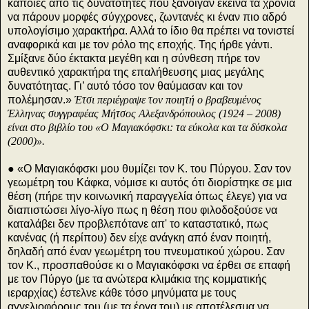
κάποιες από τις δυνατότητες που ξάνοιγαν εκείνα τα χρόνια
να πάρουν μορφές σύγχρονες, ζωντανές κι έναν πιο αδρό
υπολογίσιμο χαρακτήρα. Αλλά το ίδιο θα πρέπει να τονιστεί
αναφορικά και με τον ρόλο της εποχής. Της ήρθε γάντι.
Σμίξανε δύο έκτακτα μεγέθη και η σύνθεση πήρε τον
αυθεντικό χαρακτήρα της επαλήθευσης μιας μεγάλης
δυνατότητας. Γι’ αυτό τόσο τον θαύμασαν και τον
πολέμησαν.»
Έτσι περιέγραψε τον ποιητή ο βραβευμένος
Έλληνας συγγραφέας Μήτσος Αλεξανδρόπουλος (1924 – 2008)
είναι στο βιβλίο του «Ο Μαγιακόφσκι: τα εύκολα και τα δύσκολα
(2000)».
● «Ο Μαγιακόφσκι μου θυμίζει τον Κ. του Πύργου. Σαν τον
γεωμέτρη του Κάφκα, νόμισε κι αυτός ότι διορίστηκε σε μια
θέση (πήρε την κοινωνική παραγγελία όπως έλεγε) για να
διαπιστώσει λίγο-λίγο πως η θέση που φιλοδοξούσε να
καταλάβει δεν προβλεπότανε απ' το καταστατικό, πως
κανένας (ή περίπου) δεν είχε ανάγκη από έναν ποιητή,
δηλαδή από έναν γεωμέτρη του πνευματικού χώρου. Σαν
τον Κ., προσπαθούσε κι ο Μαγιακόφσκι να έρθει σε επαφή
με τον Πύργο (με τα ανώτερα κλιμάκια της κομματικής
ιεραρχίας) έστελνε κάθε τόσο μηνύματα με τους
αγγελιοφόρους του (με τα έργα του) με αποτέλεσμα να