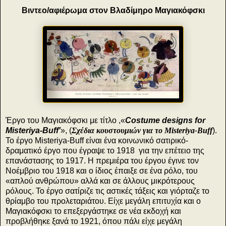
Βιντεο/αφιέρωμα στον Βλαδίμηρο Μαγιακόφσκι
Έργο του Μαγιακόφσκι με τίτλο ,«
Costume designs for
Misteriya-Buff'
», (
Σχέδια κουστουμιών για το Misteriya-Buff
).
Το έργο Misteriya-Buff είναι ένα κοινωνικό σατιρικό-
δραματικό έργο που έγραψε το 1918 για την επέτειο της
επανάστασης το 1917. Η πρεμιέρα του έργου έγινε τον
Νοέμβριο του 1918 και ο ίδιος έπαιξε σε ένα ρόλο, του
«απλού ανθρώπου» αλλά και σε άλλους μικρότερους
ρόλους. Το έργο σατίριζε τις αστικές τάξεις και γιόρταζε το
θρίαμβο του προλεταριάτου. Είχε μεγάλη επιτυχία και ο
Μαγιακόφσκι το επεξεργάστηκε σε νέα εκδοχή και
προβλήθηκε ξανά το 1921, όπου πάλι είχε μεγάλη