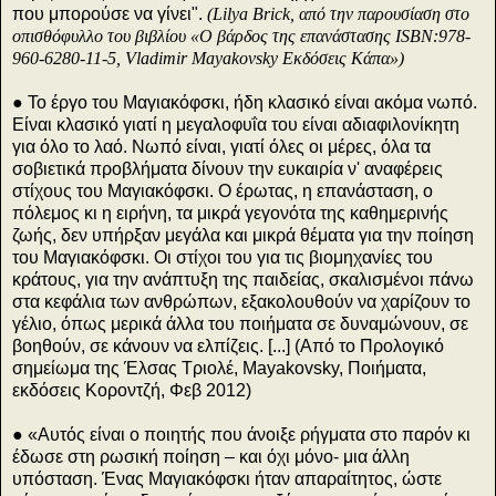
που μπορούσε να γίνει".
(Lilya Brick, από την παρουσίαση στο
οπισθόφυλλο του βιβλίου «Ο βάρδος της επανάστασης ISBN:978-
960-6280-11-5, Vladimir Mayakovsky Εκδόσεις Κάπα»)
● Το έργο του Μαγιακόφσκι, ήδη κλασικό είναι ακόμα νωπό.
Είναι κλασικό γιατί η μεγαλοφυΐα του είναι αδιαφιλονίκητη
για όλο το λαό. Νωπό είναι, γιατί όλες οι μέρες, όλα τα
σοβιετικά προβλήματα δίνουν την ευκαιρία ν' αναφέρεις
στίχους του Μαγιακόφσκι. Ο έρωτας, η επανάσταση, ο
πόλεμος κι η ειρήνη, τα μικρά γεγονότα της καθημερινής
ζωής, δεν υπήρξαν μεγάλα και μικρά θέματα για την ποίηση
του Μαγιακόφσκι. Οι στίχοι του για τις βιομηχανίες του
κράτους, για την ανάπτυξη της παιδείας, σκαλισμένοι πάνω
στα κεφάλια των ανθρώπων, εξακολουθούν να χαρίζουν το
γέλιο, όπως μερικά άλλα του ποιήματα σε δυναμώνουν, σε
βοηθούν, σε κάνουν να ελπίζεις. [...] (Από το Προλογικό
σημείωμα της Έλσας Τριολέ, Mayakovsky, Ποιήματα,
εκδόσεις Κοροντζή, Φεβ 2012)
● «Αυτός είναι ο ποιητής που άνοιξε ρήγματα στο παρόν κι
έδωσε στη ρωσική ποίηση – και όχι μόνο- μια άλλη
υπόσταση. Ένας Μαγιακόφσκι ήταν απαραίτητος, ώστε