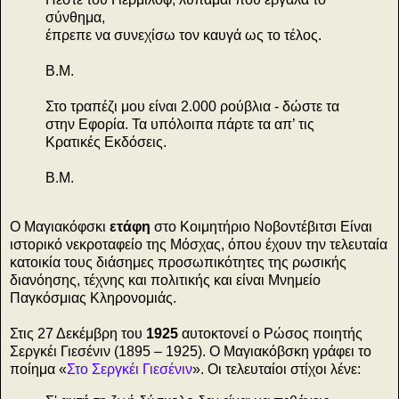
σύνθημα,
έπρεπε να συνεχίσω τον καυγά ως το τέλος.
Β.Μ.
Στο τραπέζι μου είναι 2.000 ρούβλια - δώστε τα
στην Εφορία. Τα υπόλοιπα πάρτε τα απ’ τις
Κρατικές Εκδόσεις.
Β.Μ.
Ο Μαγιακόφσκι
ετάφη
στο Κοιμητήριο Νοβοντέβιτσι Είναι
ιστορικό νεκροταφείο της Μόσχας, όπου έχουν την τελευταία
κατοικία τους διάσημες προσωπικότητες της ρωσικής
διανόησης, τέχνης και πολιτικής και είναι Μνημείο
Παγκόσμιας Κληρονομιάς.
Στις 27 Δεκέμβρη του
1925
αυτοκτονεί ο Ρώσος ποιητής
Σεργκέι Γιεσένιν (1895 – 1925). Ο Μαγιακόβσκη γράφει το
ποίημα «
Στο Σεργκέι Γιεσένιν
». Οι τελευταίοι στίχοι λένε: