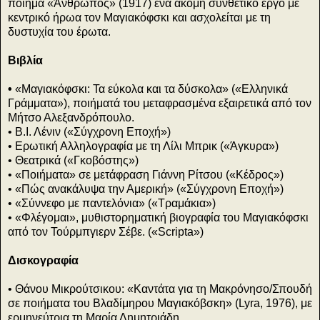
ποίημα «Άνθρωπος» (1917) ένα ακόμη συνθετικό έργο με
κεντρικό ήρωα τον Μαγιακόφσκι και ασχολείται με τη
δυστυχία του έρωτα.
Βιβλία
•
«Μαγιακόφσκι: Τα εύκολα και τα δύσκολα» («Ελληνικά
Γράμματα»), ποιήματά του μεταφρασμένα εξαιρετικά από τον
Μήτσο Αλεξανδρόπουλο.
• Β.Ι. Λένιν («Σύγχρονη Εποχή»)
• Ερωτική Αλληλογραφία με τη Λίλι Μπρικ («Άγκυρα»)
• Θεατρικά («Γκοβόστης»)
• «Ποιήματα» σε μετάφραση Γιάννη Ρίτσου («Κέδρος»)
• «Πώς ανακάλυψα την Αμερική» («Σύγχρονη Εποχή»)
• «Σύννεφο με παντελόνια» («Τραμάκια»)
• «Φλέγομαι», μυθιστορηματική βιογραφία του Μαγιακόφσκι
από τον Τούρμπγιερν Σέβε. («Scripta»)
Δισκογραφία
• Θάνου Μικρούτσικου: «Καντάτα για τη Μακρόνησο/Σπουδή
σε ποιήματα του Βλαδίμηρου Μαγιακόβσκη» (Lyra, 1976), με
ερμηνεύτρια τη Μαρία Δημητριάδη.