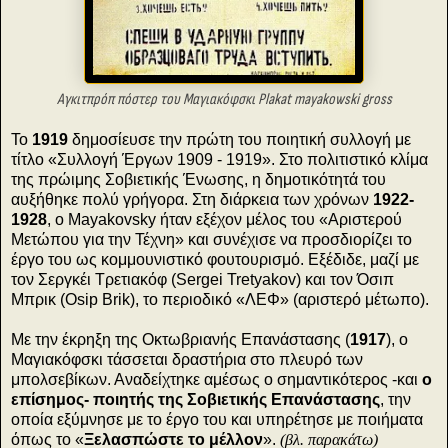
Αγκιτπρόπ πόστερ του Μαγιακόφσκι Plakat mayakowski gross
Το
1919
δημοσίευσε την πρώτη του ποιητική συλλογή με
τίτλο «Συλλογή Έργων 1909 - 1919». Στο πολιτιστικό κλίμα
της πρώιμης Σοβιετικής Ένωσης, η δημοτικότητά του
αυξήθηκε πολύ γρήγορα. Στη διάρκεια των χρόνων
1922-
1928
, ο Mayakovsky ήταν εξέχον μέλος του «Αριστερού
Μετώπου για την Τέχνη» και συνέχισε να προσδιορίζει το
έργο του ως κομμουνιστικό φουτουρισμό. Εξέδιδε, μαζί με
τον Σεργκέι Τρετιακόφ (Sergei Tretyakov) και τον Όσιπ
Μπρικ (Osip Brik), το περιοδικό «ΛΕΦ» (αριστερό μέτωπο).
Με την έκρηξη της Οκτωβριανής Επανάστασης (
1917
), ο
Μαγιακόφσκι τάσσεται δραστήρια στο πλευρό των
μπολσεβίκων. Αναδείχτηκε αμέσως ο σημαντικότερος -και
ο
επίσημος- ποιητής της Σοβιετικής Επανάστασης
, την
οποία εξύμνησε με το έργο του και υπηρέτησε με ποιήματα
όπως το «
Ξελασπώστε το μέλλον
».
(βλ. παρακάτω)