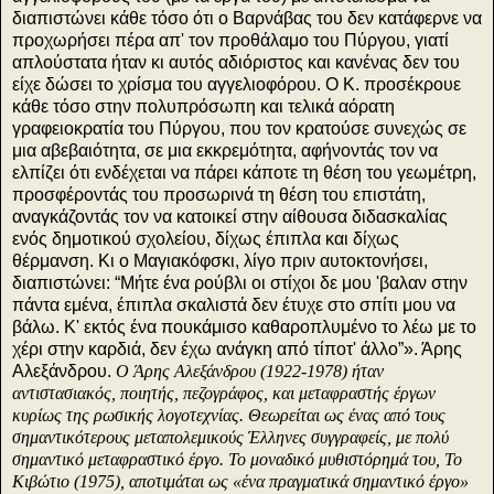
διαπιστώνει κάθε τόσο ότι ο Βαρνάβας του δεν κατάφερνε να
προχωρήσει πέρα απ' τον προθάλαμο του Πύργου, γιατί
απλούστατα ήταν κι αυτός αδιόριστος και κανένας δεν του
είχε δώσει το χρίσμα του αγγελιοφόρου. Ο Κ. προσέκρουε
κάθε τόσο στην πολυπρόσωπη και τελικά αόρατη
γραφειοκρατία του Πύργου, που τον κρατούσε συνεχώς σε
μια αβεβαιότητα, σε μια εκκρεμότητα, αφήνοντάς τον να
ελπίζει ότι ενδέχεται να πάρει κάποτε τη θέση του γεωμέτρη,
προσφέροντάς του προσωρινά τη θέση του επιστάτη,
αναγκάζοντάς τον να κατοικεί στην αίθουσα διδασκαλίας
ενός δημοτικού σχολείου, δίχως έπιπλα και δίχως
θέρμανση. Κι ο Μαγιακόφσκι, λίγο πριν αυτοκτονήσει,
διαπιστώνει: “Μήτε ένα ρούβλι οι στίχοι δε μου 'βαλαν στην
πάντα εμένα, έπιπλα σκαλιστά δεν έτυχε στο σπίτι μου να
βάλω. Κ' εκτός ένα πουκάμισο καθαροπλυμένο το λέω με το
χέρι στην καρδιά, δεν έχω ανάγκη από τίποτ' άλλο”». Άρης
Αλεξάνδρου.
Ο Άρης Αλεξάνδρου (1922-1978) ήταν
αντιστασιακός, ποιητής, πεζογράφος, και μεταφραστής έργων
κυρίως της ρωσικής λογοτεχνίας. Θεωρείται ως ένας από τους
σημαντικότερους μεταπολεμικούς Έλληνες συγγραφείς, με πολύ
σημαντικό μεταφραστικό έργο. To μοναδικό μυθιστόρημά του, Το
Κιβώτιο (1975), αποτιμάται ως «ένα πραγματικά σημαντικό έργο»