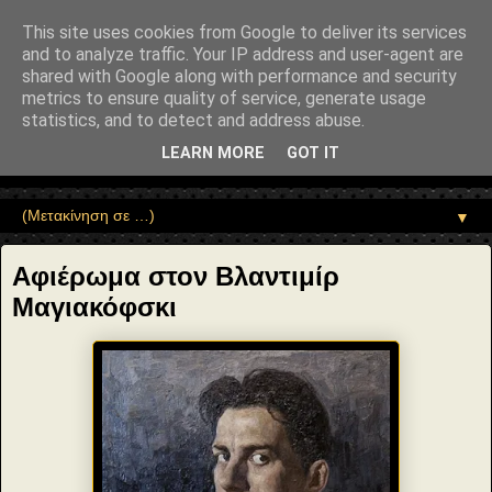
"copyrightHolder": { "@type": "Person", "name": "Sophia Drekou" },
"potentialAction": { "@type": "ReadAction", "target":
This site uses cookies from Google to deliver its services
"https://www.sophia-ntrekou.gr/2021/04/Vladimir-Mayakovsky.html" } }
and to analyze traffic. Your IP address and user-agent are
Αέναη επΑνάσταση
shared with Google along with performance and security
metrics to ensure quality of service, generate usage
statistics, and to detect and address abuse.
• Επιστήμη • Ψυχολογία • Λογοτεχνία • Τέχνες • Θεολογία •
Φιλοσοφία • Στοχασμοί... για τη μνήμη, τον άνθρωπο και το
LEARN MORE
GOT IT
Φως
▼
Αφιέρωμα στον Βλαντιμίρ
Μαγιακόφσκι