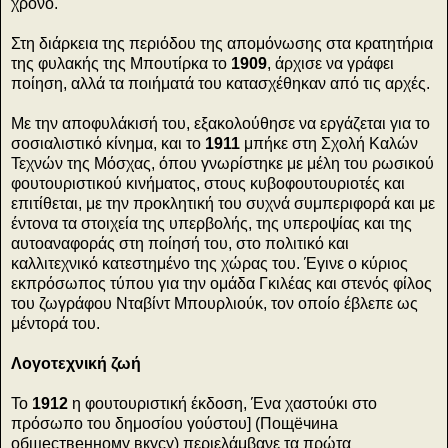
χρόνο.
Στη διάρκεια της περιόδου της απομόνωσης στα κρατητήρια
της φυλακής της Μπουτίρκα το
1909
, άρχισε να γράφει
ποίηση, αλλά τα ποιήματά του κατασχέθηκαν από τις αρχές.
Με την αποφυλάκισή του, εξακολούθησε να εργάζεται για το
σοσιαλιστικό κίνημα, και το
1911
μπήκε στη Σχολή Καλών
Τεχνών της Μόσχας, όπου γνωρίστηκε με μέλη του ρωσικού
φουτουριστικού κινήματος, στους κυβοφουτουριοτές και
επιτίθεται, με την προκλητική του συχνά συμπεριφορά και με
έντονα τα στοιχεία της υπερβολής, της υπεροψίας και της
αυτοαναφοράς στη ποίησή του, στο πολιτικό και
καλλιτεχνικό κατεστημένο της χώρας του. Έγινε ο κύριος
εκπρόσωπος τύπου για την ομάδα Γκιλέας και στενός φίλος
του ζωγράφου Νταβίντ Μπουρλιούκ, τον οποίο έβλεπε ως
μέντορά του.
Λογοτεχνική ζωή
Το
1912
η φουτουριστική έκδοση, Ένα χαστούκι στο
πρόσωπο του δημοσίου γούστου] (Пощёчина
общественному вкусу) περιελάμβανε τα πρώτα