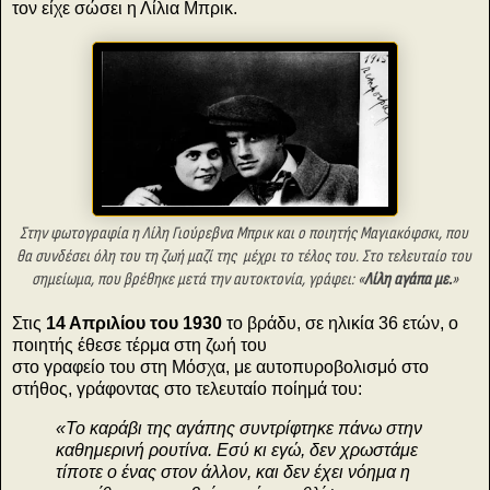
τον είχε σώσει η Λίλια Μπρικ.
Στην φωτογραφία η Λίλη Γιούρεβνα Μπρικ και ο ποιητής
Μαγιακόφσκι,
που
θα συνδέσει όλη του τη ζωή μαζί της
μέχρι το τέλος του. Στο τελευταίο του
σημείωμα, που
βρέθηκε μετά την αυτοκτονία, γράφει: «
Λίλη αγάπα με.
»
Στις
14 Απριλίου του 1930
το βράδυ, σε ηλικία 36 ετών, ο
ποιητής έθεσε τέρμα στη ζωή του
στο γραφείο του στη Μόσχα, με αυτοπυροβολισμό στο
στήθος, γράφοντας στο τελευταίο ποίημά του:
«Το καράβι της αγάπης συντρίφτηκε πάνω στην
καθημερινή ρουτίνα. Εσύ κι εγώ, δεν χρωστάμε
τίποτε ο ένας στον άλλον, και δεν έχει νόημα η