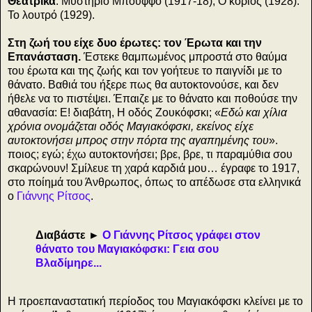
Θεατρικά
: Μυστήριο Μπούφφο (1917-18), Ο κοριός (1928).
Το λουτρό (1929).
Στη ζωή του είχε δυο έρωτες: τον Έρωτα και την
Επανάσταση.
Έστεκε θαμπωμένος μπροστά στο θαύμα
του έρωτα και της ζωής και τον γοήτευε το παιγνίδι με το
θάνατο. Βαθιά του ήξερε πως θα αυτοκτονούσε, και δεν
ήθελε να το πιστέψει. Έπαιζε με το θάνατο και ποθούσε την
αθανασία: Ε! διαβάτη, Η οδός Ζουκόφσκι; «
Εδώ και χίλια
χρόνια ονομάζεται οδός Μαγιακόφσκι, εκείνος είχε
αυτοκτονήσει μπρος στην πόρτα της αγαπημένης του
».
ποιος; εγώ; έχω αυτοκτονήσει; βρε, βρε, τι παραμύθια σου
σκαρώνουν! Σμίλευε τη χαρά καρδιά μου… έγραφε το 1917,
στο ποίημά του Άνθρωπος, όπως το απέδωσε στα ελληνικά
ο
Γιάννης Ρίτσος
.
Διαβάστε ►
Ο Γιάννης Ρίτσος γράφει στον
θάνατο του Μαγιακόφσκι: Γεια σου
Βλαδίμηρε...
Η προεπαναστατική περίοδος του Μαγιακόφσκι κλείνει με το