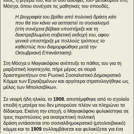
ίδιος, η μητέρα του, και οι δύο αδελφές του- μετακόμισε στη
Μόσχα, όπου συνέχισε τις μαθητικές του σπουδές.
Η βιογραφία του βρίθει από πολιτική δράση κάτι
που θα τον κάνει να ασπαστεί το σοσιαλισμό
(στη συνέχεια βέβαια υποστήριξε και τη
διαστρεβλωμένη σοβιετική εκδοχή του, αφου
γενικά υποστήριξε με πολλούς τρόπoυς το
καθεστώς που διαμορφώθηκε μετά την
Οκτωβριανή Επανάσταση).
Στη Μόσχα ο Μαγιακόφσκι ανέπτυξε το πάθος του για τη
μαρξιστική λογοτεχνία, πήρε μέρος σε σειρά
δραστηριοτήτων στο Ρωσικό Σοσιαλιστικό Δημοκρατικό
Κόμμα των Εργαζομένων και αργότερα στρατολογήθηκε ως
μέλος των Μπολσεβίκων.
Σε νεαρή ήδη ηλικία, το
1908
, αποπέμφθηκε από το σχολείο
επειδή η μητέρα του δεν μπορούσε πλέον να πληρώνει τα
δίδακτρα. Εκείνη την εποχή, ο Μαγιακόφσκι φυλακίστηκε σε
τρεις περιπτώσεις για ανατρεπτική πολιτική
δράση εντάσσεται στο σοσιαλδημοκρατικό (μπολσεβικικό)
κόμμα και το
1909
συλλαμβάνεται και φυλακίζεται για ένα