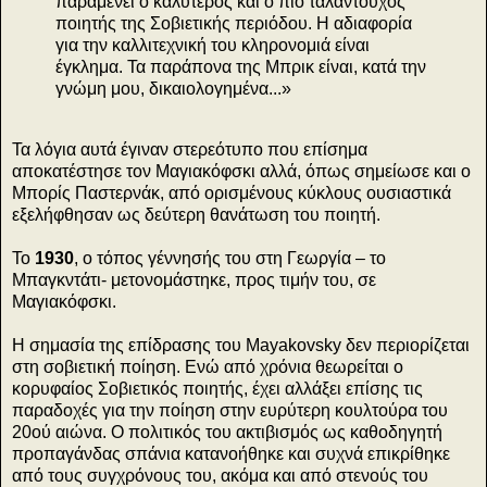
παραμένει ο καλύτερος και ο πιο ταλαντούχος
ποιητής της Σοβιετικής περιόδου. Η αδιαφορία
για την καλλιτεχνική του κληρονομιά είναι
έγκλημα. Τα παράπονα της Μπρικ είναι, κατά την
γνώμη μου, δικαιολογημένα...»
Τα λόγια αυτά έγιναν στερεότυπο που επίσημα
αποκατέστησε τον Μαγιακόφσκι αλλά, όπως σημείωσε και ο
Μπορίς Παστερνάκ, από ορισμένους κύκλους ουσιαστικά
εξελήφθησαν ως δεύτερη θανάτωση του ποιητή.
Το
1930
, ο τόπος γέννησής του στη Γεωργία – το
Μπαγκντάτι- μετονομάστηκε, προς τιμήν του, σε
Μαγιακόφσκι.
Η σημασία της επίδρασης του Mayakovsky δεν περιορίζεται
στη σοβιετική ποίηση. Ενώ από χρόνια θεωρείται ο
κορυφαίος Σοβιετικός ποιητής, έχει αλλάξει επίσης τις
παραδοχές για την ποίηση στην ευρύτερη κουλτούρα του
20ού αιώνα. Ο πολιτικός του ακτιβισμός ως καθοδηγητή
προπαγάνδας σπάνια κατανοήθηκε και συχνά επικρίθηκε
από τους συγχρόνους του, ακόμα και από στενούς του