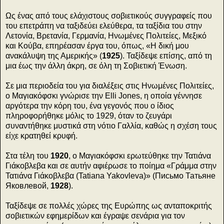
Ως ένας από τους ελάχιστους σοβιετικούς συγγραφείς που
του επετράπη να ταξιδεύει ελεύθερα, τα ταξίδια του στην
Λετονία, Βρετανία, Γερμανία, Ηνωμένες Πολιτείες, Μεξικό
και Κούβα, επηρέασαν έργα του, όπως, «Η δική μου
ανακάλυψη της Αμερικής» (
1925
). Ταξίδεψε επίσης, από τη
μια έως την άλλη άκρη, σε όλη τη Σοβιετική Ένωση.
Σε μια περιοδεία του για διαλέξεις στις Ηνωμένες Πολιτείες,
ο Μαγιακόφσκι γνώρισε την Elli Jones, η οποία γέννησε
αργότερα την κόρη του, ένα γεγονός που ο ίδιος
πληροφορήθηκε μόλις το 1929, όταν το ζευγάρι
συναντήθηκε μυστικά στη νότιο Γαλλία, καθώς η σχέση τους
είχε κρατηθεί κρυφή.
Στα τέλη του
1920
, ο Μαγιακόφσκι ερωτεύθηκε την Τατιάνα
Γιάκοβλεβα και σε αυτήν αφιέρωσε το ποίημα «Γράμμα στην
Τατιάνα Γιάκοβλεβα (Tatiana Yakovleva)» (Письмо Татьяне
Яковлевой,
1928
).
Ταξίδεψε σε πολλές χώρες της Ευρώπης ως ανταποκριτής
σοβιετικών εφημερίδων και έγραψε σενάρια για τον