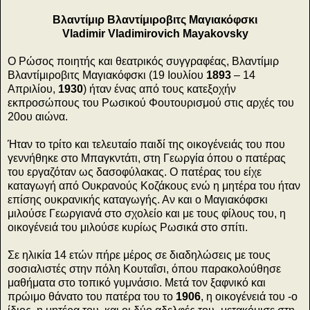
Βλαντίμιρ Βλαντίμιροβιτς Μαγιακόφσκι
Vladimir Vladimirovich Mayakovsky
Ο Ρώσος ποιητής και θεατρικός συγγραφέας, Βλαντίμιρ
Βλαντίμιροβιτς Μαγιακόφσκι (19 Ιουλίου
1893
– 14
Απριλίου,
1930
) ήταν ένας από τους κατεξοχήν
εκπροσώπους του Ρωσικού Φουτουρισμού στις αρχές του
20ου αιώνα.
Ήταν το τρίτο και τελευταίο παιδί της οικογένειάς του που
γεννήθηκε στο Μπαγκντάτι, στη Γεωργία όπου ο πατέρας
του εργαζόταν ως δασοφύλακας. Ο πατέρας του είχε
καταγωγή από Ουκρανούς Κοζάκους ενώ η μητέρα του ήταν
επίσης oυκρανικής καταγωγής. Αν και ο Μαγιακόφσκι
μιλούσε Γεωργιανά στο σχολείο και με τους φίλους του, η
οικογένειά του μιλούσε κυρίως Ρωσικά στο σπίτι.
Σε ηλικία 14 ετών πήρε μέρος σε διαδηλώσεις με τους
σοσιαλιστές στην πόλη Κουταΐσι, όπου παρακολούθησε
μαθήματα στο τοπικό γυμνάσιο. Μετά τον ξαφνικό και
πρώιμο θάνατο του πατέρα του το
1906
, η οικογένειά του -ο