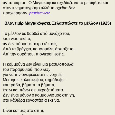
ανταπόκριση. Ο Μαγιακόφσκι σχεδίαζε να το μεταφέρει και
στον κινηματογράφο αλλά τα σχέδια δεν
προχώρησαν.
praxisreview
Βλαντιμίρ Μαγιακόφσκι,
Ξελασπώστε το μέλλον (1925)
Το μέλλον δε θαρθεί από μονάχο του,
έτσι νέτο-σκέτο,
αν δεν πάρουμε μέτρα κ’ εμείς.
Από τα βράγχια, κομσομόλε, άρπαξε το!
Απ' την ουρά του, πιονιέροι, εσείς.
Η κομμούνα δεν είναι μια βασιλοπούλα
του παραμυθιού, που λες,
για να την ονειρεύεσαι τις νυχτιές.
Μέτρησε, καλοσκέψου, σημάδεψε –
και τράβα, βήματα τα βήματα,
έστω και πάνω σε μικροζητήματα.
Δεν είναι μόνον ο κομμουνισμός στη γη,
στα κάθιδρα εργοστάσια εκείνα.
Είναι και μες στο σπίτι,