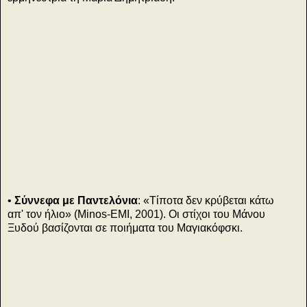
ο
•
Σύννεφα με Παντελόνια
: «Τίποτα δεν κρύβεται κάτω
απ' τον ήλιο» (Minos-EMI, 2001). Οι στίχοι του Μάνου
Ξυδού βασίζονται σε ποιήματα του Μαγιακόφσκι.