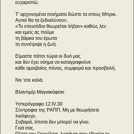
ευχαριστώ.
Τ’ αρχινισμένα ποιήματα δώστε τα στους Μπρικ.
Αυτοί θα τα ξεδιαλύνουν.
«Το επεισόδιο θεωρείται λήξαν» καθώς λεν
και εμείς ας πούμε
τη βάρκα του έρωτα
τη συνέτριψε η ζωή.
Είμαστε πάτσι τώρα οι δυό μας
και δεν έχει νόημα να καταγραφούνε
κάθε αμοιβαίος πόνος, συμφορά και προσβολή.
Να ‘στε καλά.
Βλαντιμίρ Μαγιακόφσκι
Υστερόγραφο 12.IV.30
Σύντροφοι της ΡΑΠΠ. Μη με θεωρήσετε
λιγόψυχο.
Σοβαρά, τίποτα δεν μπορεί να γίνει.
Γειά σας.
Πέστε του Γιερμίλοφ, λυπάμαι που έβγαλα το