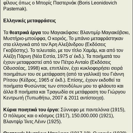
φίλους όπως ο Μπορίς Παστερνάκ (Boris Leonidovich
Pasternak).
Ελληνικές μεταφράσεις
Τα
θεατρικά έργα
του Μαγιακόφσκι: Βλαντιμίρ Μαγιακόβσκι,
Μυστήριο-μπούφφα, Ο κοριός, Το μπάνιο μεταφράστηκαν
στα ελληνικά από τον Άρη Αλεξάνδρου (Εκδόσεις
Γκοβόστης). Το τελευταίο, με τον τίτλο Χαμάμ, και από τον
Αλέξη Πάρνη (Νέα Εστία, 1975 α' έκδ.). Τα ποιήματά του
έχουν μεταφραστεί από τον Πέτρο Ανταίο (Εκδόσεις
Οδυσσέας, 1998) και, επιπλέον, έχει κυκλοφορήσει σειρά
ποιημάτων του σε μετάφραση (από τα γαλλικά) του Γιάννη
Ρίτσου (Κέδρος, 1965 α' έκδ.). Επίσης, έχουν εκδοθεί τα
ποιήματα Φυσώντας των σπονδύλων μου το φλάουτο και
άλλα 8 ποιήματα και Τραγωδία σε μετάφραση του Γιώργου
Κεντρωτή (Τυπωθήτω, 2007 & 2011 αντίστοιχα).
Κύρια ποιητικά του έργα:
Σύννεφο με παντελόνια (1915),
Ο πόλεμος και ο κόσμος (1917), 150.000.000 (1921),
Βλαντψίρ Ίλιτς Λένιν (1925).