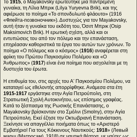
Το
1915
, ο Mayakovsky ερωτεύτηκε μια παντρεμένη
γυναίκα, τη Λίλια Μπρικ (Lilya Yuryevna Brik), και της
αφιέρωσε το ποίημα «Το σπονδυλωτό φλάουτο» (1916
«Флейта-позвоночник»). Δυστυχώς για τον Mayakovsky,
αυτή ήταν η γυναίκα του εκδότη του, Όσιπ Μπρικ (Osip
Maksimovich Brik). Η ερωτική σχέση, αλλά και οι
εντυπώσεις του από τον πόλεμο και την επανάσταση,
επηρέασαν καθοριστικά τα έργα του αυτών των χρόνων. Το
ποίημα «Ο πόλεμος και ο κόσμος» (
1916
) αναφέρεται στη
φρίκη του Πρώτου Παγκοσμίου Πολέμου και «Ο
Άνθρωπος» (
1917
) είναι ένα ποίημα που ασχολείται με τη
δυστυχία του έρωτα.
Η επιθυμία του, στις αρχές του Α' Παγκοσμίου Πολέμου, να
καταταγεί ως εθελοντής απορρίφθηκε. Ανάμεσα στα έτη
1915-1917
εργάστηκε στην Αγία Πετρούπολη, στη
Στρατιωτική Σχολή Αυτοκινήτου, ως επίσημος γραφέας.
Κατά το ξέσπασμα της Ρωσικής Επανάστασης, ο
Mayakovsky βρίσκονταν στο Σμόλνι (Smolny), στην Αγία
Πετρούπολη. Εκεί έζησε την Οκτωβριανή Επανάσταση.
Ξεκίνησε να απαγγέλλει ποιήματα όπως το «Αριστερό
Εμβατήριο! Για τους Κόκκινους Ναυτικούς:
1918
» (Левый
марш (Матросам), 1918) σε ναυτικά θέατρα, με ναύτες ως