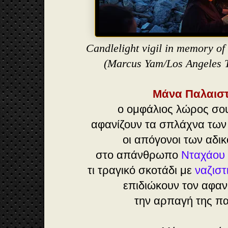
Candlelight vigil in memory of 
(Marcus Yam/Los Angeles 
Μάνα Παλαιστ
ο ομφάλιος λώρος σο
αφανίζουν τα σπλάχνα τω
οι απόγονοι των αδ
στο απάνθρωπο
Νταχάου
τι τραγικό σκοτάδι με
ναζιστ
επιδιώκουν τον αφα
την αρπαγή της π