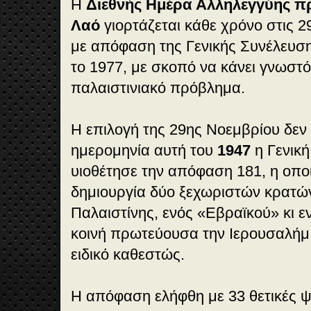
Η
Διεθνής Ημέρα Αλληλεγγύης πρ
Λαό
γιορτάζεται κάθε χρόνο στις 
με απόφαση της Γενικής Συνέλευσ
το 1977, με σκοπό να κάνει γνωστό 
παλαιστινιακό πρόβλημα.
Η επιλογή της 29ης Νοεμβρίου δεν ε
ημερομηνία αυτή του
1947
η Γενικ
υιοθέτησε την απόφαση 181, η οπο
δημιουργία δύο ξεχωριστών κρατών
Παλαιστίνης, ενός «Εβραϊκού» κι ε
κοινή πρωτεύουσα την Ιερουσαλήμ,
ειδικό καθεστώς.
Η απόφαση ελήφθη με 33 θετικές ψ