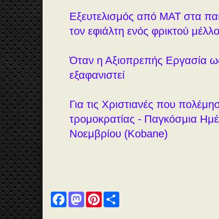
Εξευτελισμός από ΜΑΤ στα παι
τον εφιάλτη ενός φρικτού μέλλ
Όταν η Αξιοπρεπής Εργασία ως
εξαφανιστεί
Για τις Χριστιανές που πολέμη
τρομοκρατίας - Παγκόσμια Ημέ
Νοεμβρίου (Kobane)
F
M
P
S
a
a
i
h
c
s
n
a