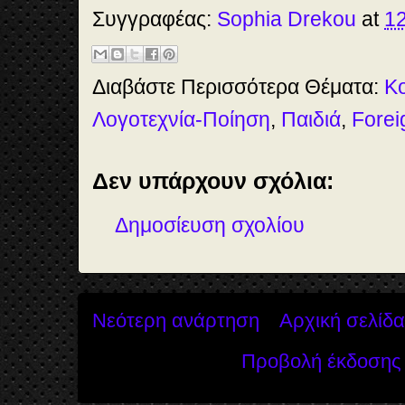
e
t
t
r
b
o
e
e
Συγγραφέας:
Sophia Drekou
at
12
o
d
r
o
o
e
k
n
s
t
Διαβάστε Περισσότερα Θέματα:
Κ
Λογοτεχνία-Ποίηση
,
Παιδιά
,
Fore
Δεν υπάρχουν σχόλια:
Δημοσίευση σχολίου
Νεότερη ανάρτηση
Αρχική σελίδα
Προβολή έκδοσης 