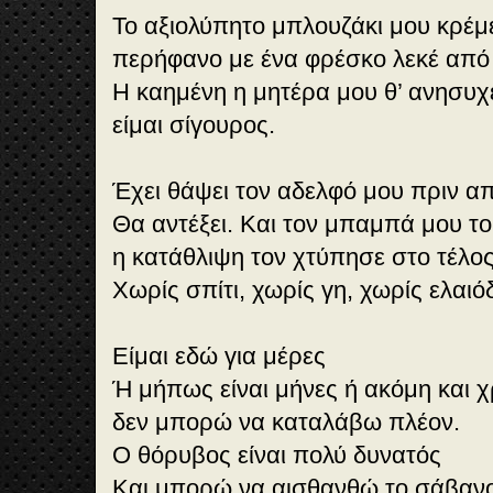
Το αξιολύπητο μπλουζάκι μου κρέμ
περήφανο με ένα φρέσκο λεκέ από ​
Η καημένη η μητέρα μου θ’ ανησυχ
είμαι σίγουρος.
Έχει θάψει τον αδελφό μου πριν α
Θα αντέξει. Kαι τον μπαμπά μου το
η κατάθλιψη τον χτύπησε στο τέλο
Χωρίς σπίτι, χωρίς γη, χωρίς ελαιό
Είμαι εδώ για μέρες
Ή μήπως είναι μήνες ή ακόμη και χ
δεν μπορώ να καταλάβω πλέον.
Ο θόρυβος είναι πολύ δυνατός
Και μπορώ να αισθανθώ το σάβανο