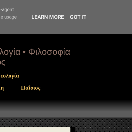
arget": "https://www.sophia-ntrekou.gr/2025/11/agios-
r-agent
LEARN MORE
GOT IT
te usage
ολογία • Φιλοσοφία
ως
εολογία
κη
Παΐσιος