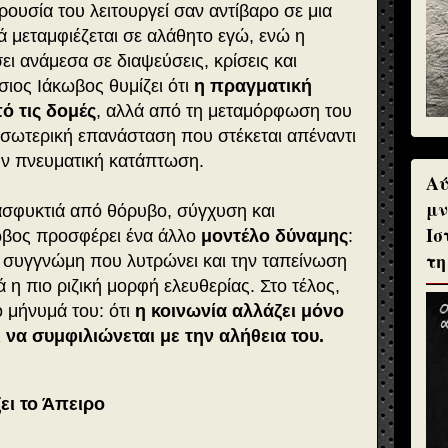
ρουσία του λειτουργεί σαν αντίβαρο σε μια
 μεταμφιέζεται σε αλάθητο εγώ, ενώ η
σει ανάμεσα σε διαψεύσεις, κρίσεις και
ιος Ιάκωβος θυμίζει ότι
η πραγματική
ό τις δομές
, αλλά από τη μεταμόρφωση του
εσωτερική επανάσταση που στέκεται απέναντι
την πνευματική κατάπτωση.
Αύ
μν
ασφυκτιά από θόρυβο, σύγχυση και
Ισ
κωβος προσφέρει ένα άλλο
μοντέλο δύναμης
:
τη
η συγγνώμη που λυτρώνει και την ταπείνωση
ά η πιο ριζική μορφή ελευθερίας. Στο τέλος,
ο μήνυμά του: ότι
η κοινωνία αλλάζει μόνο
 να συμφιλιώνεται με την αλήθεια του.
ει το Άπειρο