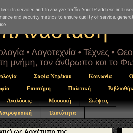
Drekou" }, "potentialAction": { "@type": "ReadAction", "t
iver its services and to analyze traffic. Your IP address and use
mance and security metrics to ensure quality of service, genera
επΑνάσταση
use.
λογία • Λογοτεχνία • Τέχνες • Θε
α τη μνήμη, τον άνθρωπο και το Φ
ολογία
Σοφία Ντρέκου
Κοινωνία
Θ
οφία
Επιστήμη
Πολιτική
Βιβλιοθή
Αναλύσεις
Μουσική
Σκέψεις
 Αστροφυσική
Ταυτότητα
ίκης) ως Αρχέτυπο της