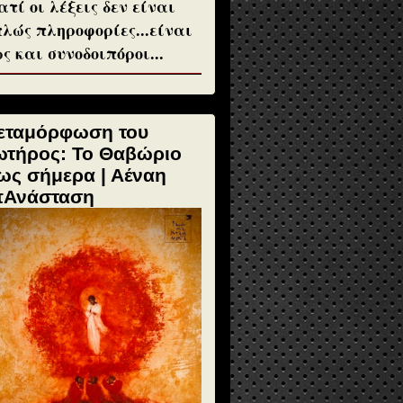
ατί οι λέξεις δεν είναι
λώς πληροφορίες...είναι
ς και συνοδοιπόροι...
εταμόρφωση του
ωτήρος: Το Θαβώριο
ως σήμερα | Αέναη
πΑνάσταση