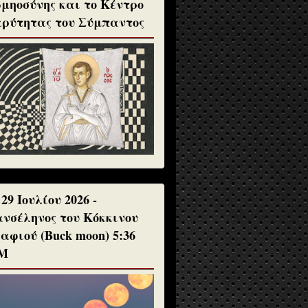
μηοσύνης και το Κέντρο
ρύτητας του Σύμπαντος
 29 Ιουλίου 2026 -
νσέληνος του Κόκκινου
αφιού (Buck moon) 5:36
Μ