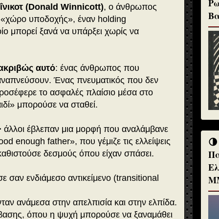
Ρω
νικοτ (Donald Winnicott)
, ο άνθρωπος
Βα
«χώρο υποδοχής», έναν holding
ίο μπορεί ξανά να υπάρξει χωρίς να
ακριβώς αυτό
: ένας άνθρωπος που
αναπνεύσουν. Ένας πνευματικός που δεν
προσέφερε το ασφαλές πλαίσιο μέσα στο
ιδί» μπορούσε να σταθεί.
∙
άλλοι έβλεπαν μια μορφή που αναλάμβανε
🌗
od enough father», που γέμιζε τις ελλείψεις
Πα
αθιστούσε δεσμούς όπου είχαν σπάσει.
Ελ
 σαν ενδιάμεσο αντικείμενο (transitional
Μ
ταν ανάμεσα στην απελπισία και στην ελπίδα.
βασης, όπου η ψυχή μπορούσε να ξαναμάθει