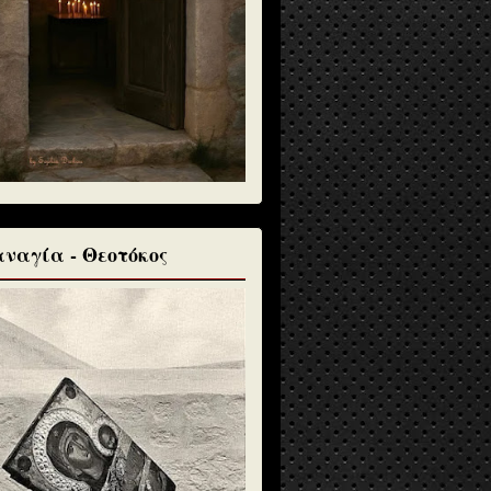
ναγία - Θεοτόκος