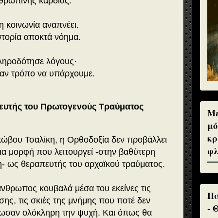
νθρώπινης καρδιάς.
 κοινωνία αναπνέει.
στορία αποκτά νόημα.
ληροδότησε λόγους·
ναν τρόπο να υπάρχουμε.
ευτής του Πρωτογενούς Τραύματος
Με
μό
κρ
ώβου Τσαλίκη, η Ορθοδοξία δεν προβάλλει
φλ
μια μορφή που λειτουργεί -στην βαθύτερη
- ως θεραπευτής του αρχαϊκού τραύματος.
 άνθρωπος κουβαλά μέσα του εκείνες τις
Πα
σης, τις σκιές της μνήμης που ποτέ δεν
- 
ωσαν ολόκληρη την ψυχή. Και όπως θα