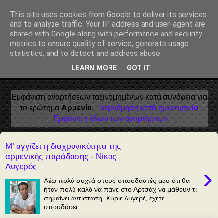
Αέναη επΑνάσταση
This site uses cookies from Google to deliver its services
and to analyze traffic. Your IP address and user-agent are
• Επιστήμη • Ψυχολογία • Λογοτεχνία • Τέχνες • Θεολογία •
shared with Google along with performance and security
Φιλοσοφία • Στοχασμοί... για τη μνήμη, τον άνθρωπο και το
metrics to ensure quality of service, generate usage
Φως
statistics, and to detect and address abuse.
LEARN MORE
GOT IT
▼
Εμφάνιση αναρτήσεων ταξινομημένων κατά συνάφεια για
το ερώτημα
Αρμενία
.
Ταξινόμηση κατά ημερομηνία
Εμφάνιση όλων των αναρτήσεων
Μ’ αγγίζει η διαχρονικότητα της
αρμενικής παράδοσης - Νίκος
Λυγερός
›
Λέω πολύ συχνά στους σπουδαστές μου ότι θα
ήταν πολύ καλό να πάνε στο Αρτσάχ να μάθουν τι
σημαίνει αντίσταση. Κύριε Λυγερέ, έχετε
σπουδάσει...