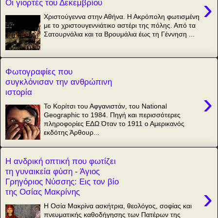
›
Οι γιορτές του Δεκεμβρίου
Χριστούγεννα στην Αθήνα. Η Ακρόπολη φωτισμένη
με το χριστουγεννιάτικο αστέρι της πόλης. Από τα
Σατουρνάλια και τα Βρουμάλια έως τη Γέννηση ...
Φωτογραφίες που
συγκλόνισαν την ανθρώπινη
ιστορία
›
Το Κορίτσι του Αφγανιστάν, του National
Geographic το 1984. Πηγή και περισσότερες
πληροφορίες ΕΔΩ Όταν το 1911 ο Αμερικανός
εκδότης Άρθουρ...
Η ανδρική οπτική που φωτίζει
τη γυναικεία φύση - Άγιος
Γρηγόριος Νύσσης: Εις τον βίο
›
της Οσίας Μακρίνης
Η Οσία Μακρίνα ασκήτρια, θεολόγος, σοφίας και
πνευματικής καθοδήγησης των Πατέρων της