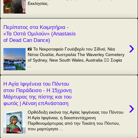
Εκκλησίας.
Περίπατος στα Κοιμητήρια -
«Τα Οστά Ομιλούν» (Anastasis
of Dead Can Dance)
›
📸 Το Νεκροταφείο Γουέιβερλι του Σίδνεϊ, Νέα
Νότια Ουαλία, Αυστραλία The Waverley Cemetery
of Sydney, New South Wales, Australia ✍🏻 Σοφία
...
Η Αγία Ιφιγένεια του Πόντου
στον Παράδεισο - Η 15χρονη
Μάρτυρας της πίστης και του
›
φωτός | Αέναη επΑνάσταση
Ορθόδοξη εικόνα της Αγίας Ιφιγένειας του Πόντου
Η Αγία Ιφιγένεια, η δεκαπεντάχρονη
Παρθενομάρτυρας από την Τοκάτη του Πόντου,
που μαρτύρησε ...