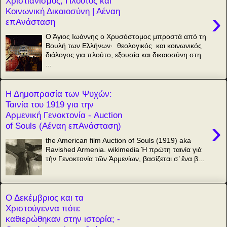
Χριστιανισμός, Πλούτος και
Κοινωνική Δικαιοσύνη | Αέναη
›
επΑνάσταση
Ο Άγιος Ιωάννης ο Χρυσόστομος μπροστά από τη
Βουλή των Ελλήνων· θεολογικός και κοινωνικός
διάλογος για πλούτο, εξουσία και δικαιοσύνη στη
...
Η Δημοπρασία των Ψυχών:
Ταινία του 1919 για την
Αρμενική Γενοκτονία - Auction
›
of Souls (Αέναη επΑνάσταση)
the American film Auction of Souls (1919) aka
Ravished Armenia. wikimedia Ἡ πρώτη ταινία γιὰ
τὴν Γενοκτονία τῶν Ἀρμενίων, βασίζεται σ’ ἕνα β...
Ο Δεκέμβριος και τα
Χριστούγεννα πότε
καθιερώθηκαν στην ιστορία; -