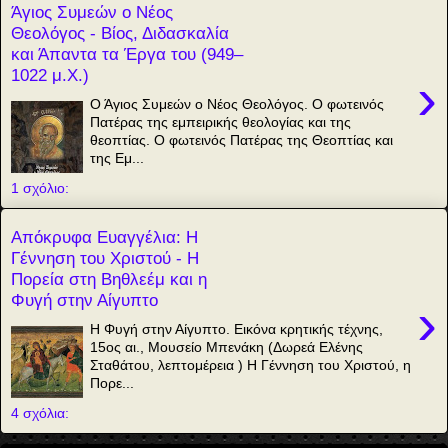
Άγιος Συμεών ο Νέος
Θεολόγος - Βίος, Διδασκαλία
και Άπαντα τα Έργα του (949–
1022 μ.Χ.)
›
Ο Άγιος Συμεών ο Νέος Θεολόγος. Ο φωτεινός
Πατέρας της εμπειρικής θεολογίας και της
θεοπτίας. Ο φωτεινός Πατέρας της Θεοπτίας και
της Εμ...
1 σχόλιο:
Απόκρυφα Ευαγγέλια: Η
Γέννηση του Χριστού - Η
Πορεία στη Βηθλεέμ και η
Φυγή στην Αίγυπτο
›
Η Φυγή στην Αίγυπτο. Εικόνα κρητικής τέχνης,
15ος αι., Μουσείο Μπενάκη (Δωρεά Ελένης
Σταθάτου, λεπτομέρεια ) Η Γέννηση του Χριστού, η
Πορε...
4 σχόλια: