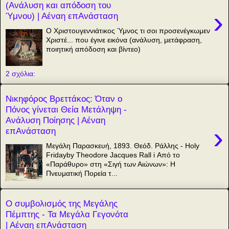
(Ανάλυση και απόδοση του
›
Ύμνου) | Αέναη επΑνάσταση
Ο Χριστουγεννιάτικος Ύμνος τι σοι προσενέγκωμεν
Χριστέ... που έγινε εικόνα (ανάλυση, μετάφραση,
ποιητική απόδοση και βίντεο)
2 σχόλια:
Νικηφόρος Βρεττάκος: Όταν ο
Πόνος γίνεται Θεία Μετάληψη -
Ανάλυση Ποίησης | Αέναη
›
επΑνάσταση
Μεγάλη Παρασκευή, 1893. Θεόδ. Ράλλης - Holy
Fridayby Theodore Jacques Rall i Από το
«Παράθυρο» στη «Σιγή των Αιώνων»: Η
Πνευματική Πορεία τ...
Ο συμβολισμός της Μεγάλης
Πέμπτης - Τα Μεγάλα Γεγονότα
| Αέναη επΑνάσταση