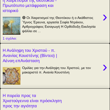
ή Χαιρετισμοί της Θεοτόκου -
Πρωτότυπο μετάφραση και
ιστορικό
›
🔴 Οι Χαιρετισμοί της Θεοτόκου ή ο Ακάθιστος
Ύμνος Έρευνα, εργασία Σοφία Ντρέκου,
Αρθρογράφος Εισαγωγή Η Ορθόδοξη Εκκλησία
ψάλλει σε ...
1 σχόλιο:
Η Ανάληψη του Χριστού - π.
Ανανίας Κουστένης (Βίντεο) |
Αέναη επΑνάσταση
›
Ομιλίες για την Ανάληψη του Χριστού, με τον
μακαριστό π. Ανανία Κουστένη
Η πορεία προς τα
Χριστούγεννα είναι πρόσκληση
προς την αγιότητα