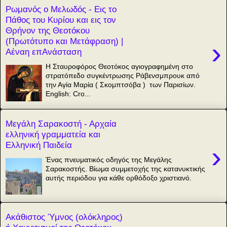
Ρωμανός ο Μελωδός - Εις το
Πάθος του Κυρίου και εις τον
Θρήνον της Θεοτόκου
(Πρωτότυπο και Μετάφραση) |
›
Αέναη επΑνάσταση
Η Σταυροφόρος Θεοτόκος αγιογραφημένη στο
στρατόπεδο συγκέντρωσης Ράβενσμπρουκ από
την Αγία Μαρία ( Σκομπτσόβα ) των Παρισίων.
English: Cro...
Μεγάλη Σαρακοστή - Αρχαία
ελληνική γραμματεία και
Ελληνική Παιδεία
›
Ένας πνευματικός οδηγός της Μεγάλης
Σαρακοστής. Βίωμα συμμετοχής της κατανυκτικής
αυτής περιόδου για κάθε ορθόδοξο χριστιανό.
Ακάθιστος Ύμνος (ολόκληρος)