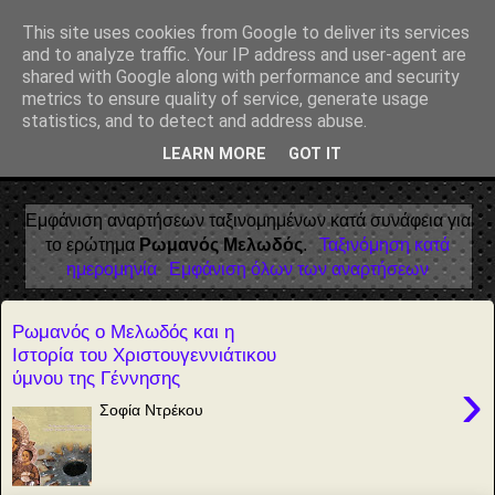
Αέναη επΑνάσταση
This site uses cookies from Google to deliver its services
and to analyze traffic. Your IP address and user-agent are
• Επιστήμη • Ψυχολογία • Λογοτεχνία • Τέχνες • Θεολογία •
shared with Google along with performance and security
Φιλοσοφία • Στοχασμοί... για τη μνήμη, τον άνθρωπο και το
metrics to ensure quality of service, generate usage
Φως
statistics, and to detect and address abuse.
LEARN MORE
GOT IT
▼
Εμφάνιση αναρτήσεων ταξινομημένων κατά συνάφεια για
το ερώτημα
Ρωμανός Μελωδός
.
Ταξινόμηση κατά
ημερομηνία
Εμφάνιση όλων των αναρτήσεων
Ρωμανός ο Μελωδός και η
Ιστορία του Χριστουγεννιάτικου
ύμνου της Γέννησης
›
Σοφία Ντρέκου