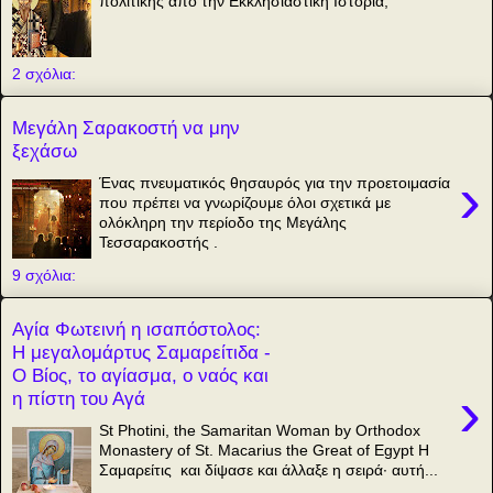
πολιτικής από την Εκκλησιαστική Ιστορία;
2 σχόλια:
Μεγάλη Σαρακοστή να μην
ξεχάσω
›
Ένας πνευματικός θησαυρός για την προετοιμασία
που πρέπει να γνωρίζουμε όλοι σχετικά με
ολόκληρη την περίοδο της Μεγάλης
Τεσσαρακοστής .
9 σχόλια:
Αγία Φωτεινή η ισαπόστολος:
Η μεγαλομάρτυς Σαμαρείτιδα -
Ο Βίος, το αγίασμα, ο ναός και
›
η πίστη του Αγά
St Photini, the Samaritan Woman by Orthodox
Monastery of St. Macarius the Great of Egypt Η
Σαμαρείτις και δίψασε και άλλαξε η σειρά· αυτή...