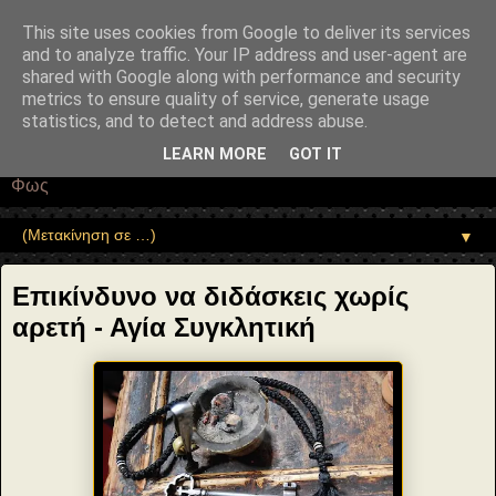
"copyrightHolder": { "@type": "Person", "name": "Sophia Drekou" },
"potentialAction": { "@type": "ReadAction", "target":
This site uses cookies from Google to deliver its services
"https://www.sophia-ntrekou.gr/2013/07/epikindino-na-didaskeis-xwris-
and to analyze traffic. Your IP address and user-agent are
areti.html" } }
shared with Google along with performance and security
Αέναη επΑνάσταση
metrics to ensure quality of service, generate usage
statistics, and to detect and address abuse.
• Επιστήμη • Ψυχολογία • Λογοτεχνία • Τέχνες • Θεολογία •
LEARN MORE
GOT IT
Φιλοσοφία • Στοχασμοί... για τη μνήμη, τον άνθρωπο και το
Φως
▼
Επικίνδυνο να διδάσκεις χωρίς
αρετή - Αγία Συγκλητική