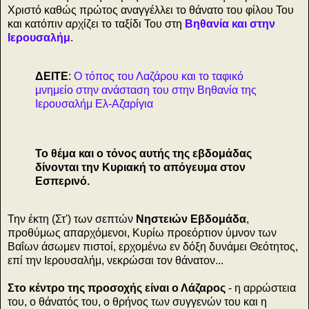
Χριστό καθώς πρώτος αναγγέλλει το θάνατο του φίλου Του
και κατόπιν αρχίζει το ταξίδι Του στη
Βηθανία και στην
Ιερουσαλήμ
.
ΔΕΙΤΕ
:
Ο τόπος του Λαζάρου και το ταφικό
μνημείο στην ανάσταση του στην Βηθανία της
Ιερουσαλήμ Ελ-Αζαρίγια
Το θέμα και ο τόνος αυτής της εβδομάδας
δίνονται την Κυριακή το απόγευμα στον
Εσπερινό.
Την έκτη (Στ') των σεπτών
Νηστειών Εβδομάδα
,
προθύμως απαρχόμενοι, Κυρίω προεόρτιον ύμνον των
Βαΐων άσωμεν πιστοί, ερχομένω εν δόξη δυνάμει Θεότητος,
επί την Ιερουσαλήμ, νεκρώσαι τον θάνατον...
Στο κέντρο της προσοχής είναι ο Λάζαρος
- η αρρώστεια
του, ο θάνατός του, ο θρήνος των συγγενών του και η