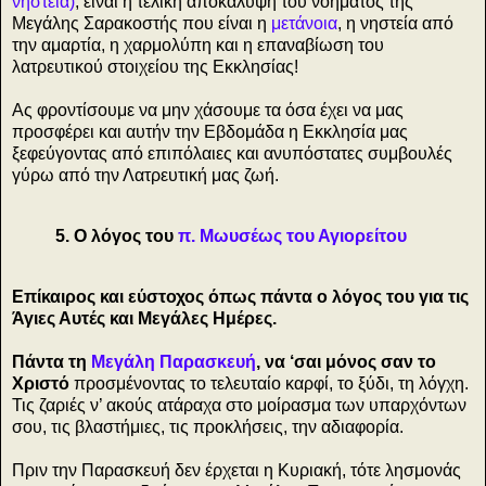
νηστεία)
, είναι η τελική αποκάλυψη του νοήματος της
Μεγάλης Σαρακοστής που είναι η
μετάνοια
, η νηστεία από
την αμαρτία, η χαρμολύπη και η επαναβίωση του
λατρευτικού στοιχείου της Εκκλησίας!
Ας φροντίσουμε να μην χάσουμε τα όσα έχει να μας
προσφέρει και αυτήν την Εβδομάδα η Εκκλησία μας
ξεφεύγοντας από επιπόλαιες και ανυπόστατες συμβουλές
γύρω από την Λατρευτική μας ζωή.
5. Ο λόγος του
π. Μωυσέως του Αγιορείτου
Επίκαιρος και εύστοχος όπως πάντα ο λόγος του για τις
Άγιες Αυτές και Μεγάλες Ημέρες.
Πάντα τη
Μεγάλη Παρασκευή
, να ‘σαι μόνος σαν το
Χριστό
προσμένοντας το τελευταίο καρφί, το ξύδι, τη λόγχη.
Τις ζαριές ν’ ακούς ατάραχα στο μοίρασμα των υπαρχόντων
σου, τις βλαστήμιες, τις προκλήσεις, την αδιαφορία.
Πριν την Παρασκευή δεν έρχεται η Κυριακή, τότε λησμονάς