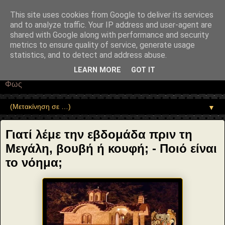
"copyrightHolder": { "@type": "Person", "name": "Sophia Drekou" },
"potentialAction": { "@type": "ReadAction", "target":
This site uses cookies from Google to deliver its services
"https://www.sophia-ntrekou.gr/2014/04/Koufi-Vouvi-evdomada-H-diki-
and to analyze traffic. Your IP address and user-agent are
mas-poreia-pros-ta-ierosolyma.html" } }
shared with Google along with performance and security
Αέναη επΑνάσταση
metrics to ensure quality of service, generate usage
statistics, and to detect and address abuse.
• Επιστήμη • Ψυχολογία • Λογοτεχνία • Τέχνες • Θεολογία •
LEARN MORE
GOT IT
Φιλοσοφία • Στοχασμοί... για τη μνήμη, τον άνθρωπο και το
Φως
▼
Γιατί λέμε την εβδομάδα πριν τη
Μεγάλη, βουβή ή κουφή; - Ποιό είναι
το νόημα;