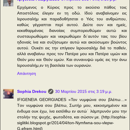
Ερχόμενος ο Κύριος προς το εκούσιο πάθος τοις
Αποστόλοις έλεγεν εν τη οδώ. Ιδού αναβαίνομεν εις
Ιερουσαλήμ και παραδοθήσεται ο Υιός του ανθρώπου,
καθώς γέγραπται περί αυτού. Δεύτε ουν και ημείς,
κεκαθαρμέναις διανοίαις συμπορευθώμεν αυτώ και
συσταυρωθώμεν και νεκρωθώμεν δι΄αυτόν ταις του βίου
ηδοναίς ίνα και συζήσωμεν αυτώ και ακούσωμεν βοώντος
αυτού. Ουκέτι εις την επίγειον Ιερουσαλήμ διά το παθείν,
αλλά αναβαίνω προς τον Πατέρα μου και Πατέρα υμών και
Θεόν μου και Θεόν υμών. Και συνανυψώ υμάς εις την άνω
Ιερουσαλήμ,εν τη βασιλεία των ουρανών.
Απάντηση
Sophia Drekou
30 Μαρτίου 2015 στις 3:19 μ.μ.
IFIGENEIA GEORGIADES «Τον νυμφώνα σου βλέπω…»
Tον νυμφώνα σου βλέπω, Σωτήρ μου, κεκοσμημένον και
ένδυμα ουκ έχω, ίνα εισέλθω εν αυτώ˙ λάμπρυνόν μου την
στολήν της ψυχής, φωτοδότα, και σώσον με. (http://sophia-
siglitiki.blogspot.gr/2014/04/ton-Nymfwna-sou-vlepw-
G.efrem.html)