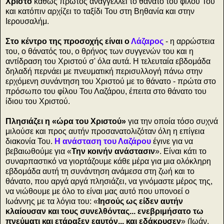
Χριστό
καθώς πρώτος αναγγέλλει το θάνατο του φίλου Του
και κατόπιν αρχίζει το ταξίδι Του στη Βηθανία και στην
Ιερουσαλήμ.
Στο κέντρο της προσοχής είναι ο
Λάζαρος
- η αρρώστεια
του, ο θάνατός του, ο θρήνος των συγγενών του και η
αντίδραση του Χριστού σ' όλα αυτά. Η τελευταία εβδομάδα
δηλαδή περνάει με πνευματική περισυλλογή πάνω στην
ερχόμενη συνάντηση του Χριστού με το θάνατο - πρώτα στο
πρόσωπο του φίλου Του Λαζάρου, έπειτα στο θάνατο του
ίδιου του Χριστού.
Πλησιάζει η «ώρα του Χριστού»
για την οποία τόσο συχνά
μιλούσε και προς αυτήν προσανατολιζόταν όλη η επίγεια
διακονία Του.
Η ανάσταση του Λαζάρου
έγινε για να
βεβαιωθούμε για «
Την κοινήν ανάστασιν
». Είναι κάτι το
συναρπαστικό να γιορτάζουμε κάθε μέρα για μια ολόκληρη
εβδομάδα αυτή τη συνάντηση ανάμεσα στη ζωή και το
θάνατο, που αργά αργά πλησιάζει, να γινόμαστε μέρος της,
να νιώθουμε με όλο το είναι μας αυτό που υπονοεί ο
Ιωάννης με τα λόγια του: «
Ιησούς ως είδεν αυτήν
κλαίουσαν και τους συνελθόντας... ενεβριμήσατο τω
πνεύματι και ετάραξεν εαυτόν... και εδάκρυσεν
» (Ιωάν.