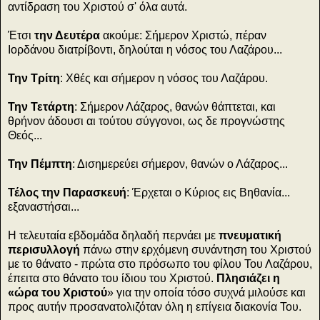
αντίδραση του Χριστού σ' όλα αυτά.
Έτσι
την Δευτέρα
ακούμε: Σήμερον Χριστώ, πέραν
Ιορδάνου διατρίβοντι, δηλούται η νόσος του Λαζάρου...
Την Τρίτη
: Χθές και σήμερον η νόσος του Λαζάρου.
Την Τετάρτη
: Σήμερον Λάζαρος, θανών θάπτεται, και
θρήνον άδουσι αι τούτου σύγγονοι, ως δε προγνώστης
Θεός...
Την Πέμπτη
: Δισημερεύει σήμερον, θανών ο Λάζαρος...
Τέλος την Παρασκευή
: Έρχεται ο Κύριος εις Βηθανία...
εξαναστήσαι...
Η τελευταία εβδομάδα δηλαδή περνάει με
πνευματική
περισυλλογή
πάνω στην ερχόμενη συνάντηση του Χριστού
με το θάνατο - πρώτα στο πρόσωπο του φίλου Του Λαζάρου,
έπειτα στο θάνατο του ίδιου του Χριστού.
Πλησιάζει η
«ώρα του Χριστού
» για την οποία τόσο συχνά μιλούσε και
προς αυτήν προσανατολιζόταν όλη η επίγεια διακονία Του.