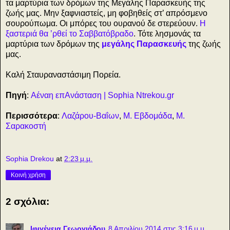
τα μαρτύρια των δρόμων της Μεγάλης Παρασκευής της
ζωής μας. Μην ξαφνιαστείς, μη φοβηθείς στ’ απρόσμενο
σουρούπωμα. Οι μπόρες του ουρανού δε στερεύουν.
Η
ξαστεριά θα ’ρθεί το Σαββατόβραδο
. Τότε λησμονάς τα
μαρτύρια των δρόμων της
μεγάλης Παρασκευής
της ζωής
μας.
Καλή Σταυραναστάσιμη Πορεία.
Πηγή
:
Αέναη επΑνάσταση | Sophia Ntrekou.gr
Περισσότερα
:
Λαζάρου-Βαΐων
,
Μ. Εβδομάδα
,
Μ.
Σαρακοστή
Sophia Drekou
at
2:23 μ.μ.
Κοινή χρήση
2 σχόλια:
Ιφιγένεια Γεωργιάδου
8 Απριλίου 2014 στις 3:16 μ.μ.