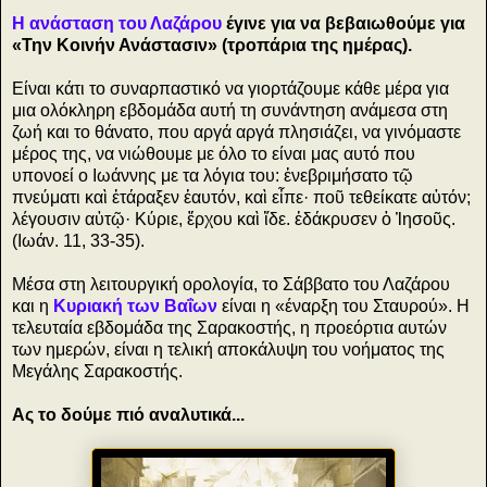
Η ανάσταση του Λαζάρου
έγινε για να βεβαιωθούμε για
«Την Κοινήν Ανάστασιν» (τροπάρια της ημέρας).
Είναι κάτι το συναρπαστικό να γιορτάζουμε κάθε μέρα για
μια ολόκληρη εβδομάδα αυτή τη συνάντηση ανάμεσα στη
ζωή και το θάνατο, που αργά αργά πλησιάζει, να γινόμαστε
μέρος της, να νιώθουμε με όλο το είναι μας αυτό που
υπονοεί ο Ιωάννης με τα λόγια του: ἐνεβριμήσατο τῷ
πνεύματι καὶ ἐτάραξεν ἑαυτόν, καὶ εἶπε· ποῦ τεθείκατε αὐτόν;
λέγουσιν αὐτῷ· Κύριε, ἔρχου καὶ ἴδε. ἐδάκρυσεν ὁ Ἰησοῦς.
(Ιωάν. 11, 33-35).
Μέσα στη λειτουργική ορολογία, το Σάββατο του Λαζάρου
και η
Κυριακή των Βαΐων
είναι η «έναρξη του Σταυρού». Η
τελευταία εβδομάδα της Σαρακοστής, η προεόρτια αυτών
των ημερών, είναι η τελική αποκάλυψη του νοήματος της
Μεγάλης Σαρακοστής.
Ας το δούμε πιό αναλυτικά...