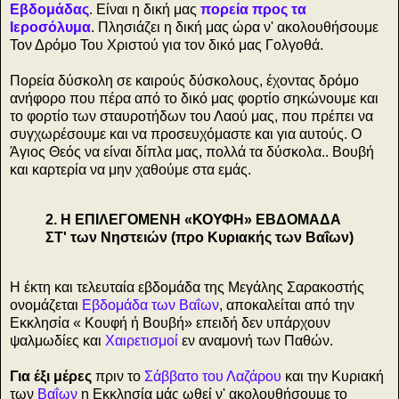
Εβδομάδας
. Είναι η δική μας
πορεία προς τα
Ιεροσόλυμα
. Πλησιάζει η δική μας ώρα ν' ακολουθήσουμε
Τον Δρόμο Του Χριστού για τον δικό μας Γολγοθά.
Πορεία δύσκολη σε καιρούς δύσκολους, έχοντας δρόμο
ανήφορο που πέρα από το δικό μας φορτίο σηκώνουμε και
το φορτίο των σταυροτήδων του Λαού μας, που πρέπει να
συγχωρέσουμε και να προσευχόμαστε και για αυτούς. Ο
Άγιος Θεός να είναι δίπλα μας, πολλά τα δύσκολα.. Βουβή
και καρτερία να μην χαθούμε στα εμάς.
2. Η ΕΠΙΛΕΓΟΜΕΝΗ «ΚΟΥΦΗ» ΕΒΔΟΜΑΔΑ
ΣΤ' των Νηστειών (προ Κυριακής των Βαΐων)
Η έκτη και τελευταία εβδομάδα της Μεγάλης Σαρακοστής
ονομάζεται
Εβδομάδα των Βαΐων
, αποκαλείται από την
Εκκλησία « Κουφή ή Βουβή» επειδή δεν υπάρχουν
ψαλμωδίες και
Χαιρετισμοί
εν αναμονή των Παθών.
Για έξι μέρες
πριν το
Σάββατο του Λαζάρου
και την Κυριακή
των
Βαΐων
η Εκκλησία μάς ωθεί ν' ακολουθήσουμε το