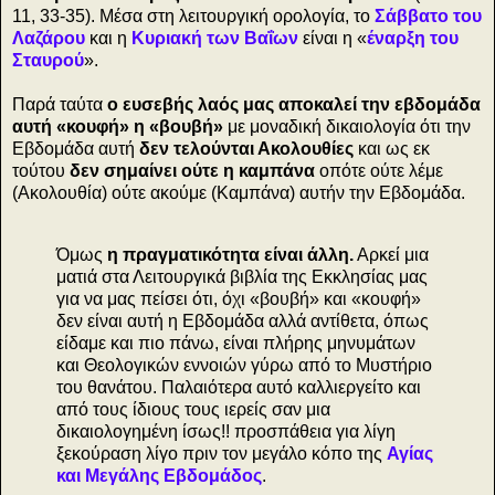
11, 33-35). Μέσα στη λειτουργική ορολογία, το
Σάββατο του
Λαζάρου
και η
Κυριακή των Βαΐων
είναι η «
έναρξη του
Σταυρού
».
Παρά ταύτα
ο ευσεβής λαός μας αποκαλεί την εβδομάδα
αυτή «κουφή» η «βουβή»
με μοναδική δικαιολογία ότι την
Εβδομάδα αυτή
δεν τελούνται Ακολουθίες
και ως εκ
τούτου
δεν σημαίνει ούτε η καμπάνα
οπότε ούτε λέμε
(Ακολουθία) ούτε ακούμε (Καμπάνα) αυτήν την Εβδομάδα.
Όμως
η πραγματικότητα είναι άλλη.
Αρκεί μια
ματιά στα Λειτουργικά βιβλία της Εκκλησίας μας
για να μας πείσει ότι, όχι «βουβή» και «κουφή»
δεν είναι αυτή η Εβδομάδα αλλά αντίθετα, όπως
είδαμε και πιο πάνω, είναι πλήρης μηνυμάτων
και Θεολογικών εννοιών γύρω από το Μυστήριο
του θανάτου. Παλαιότερα αυτό καλλιεργείτο και
από τους ίδιους τους ιερείς σαν μια
δικαιολογημένη ίσως!! προσπάθεια για λίγη
ξεκούραση λίγο πριν τον μεγάλο κόπο της
Αγίας
και Μεγάλης Εβδομάδος
.