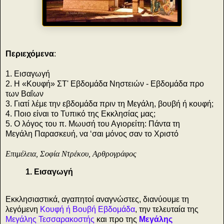
Περιεχόμενα
:
1. Εισαγωγή
2. Η «Κουφή» ΣΤ' Εβδομάδα Νηστειών - Εβδομάδα προ
των Βαΐων
3. Γιατί λέμε την εβδομάδα πριν τη Μεγάλη, βουβή ή κουφή;
4. Ποιο είναι το Τυπικό της Εκκλησίας μας;
5. Ο λόγος του π. Μωυσή του Αγιορείτη: Πάντα τη
Μεγάλη Παρασκευή, να ‘σαι μόνος σαν το Χριστό
Επιμέλεια, Σοφία Ντρέκου, Αρθρογράφος
1. Εισαγωγή
Εκκλησιαστικά, αγαπητοί αναγνώστες, διανύουμε τη
λεγόμενη
Κουφή ή Βουβή Εβδομάδα
, την τελευταία της
Μεγάλης Τεσσαρακοστής
και προ της
Μεγάλης