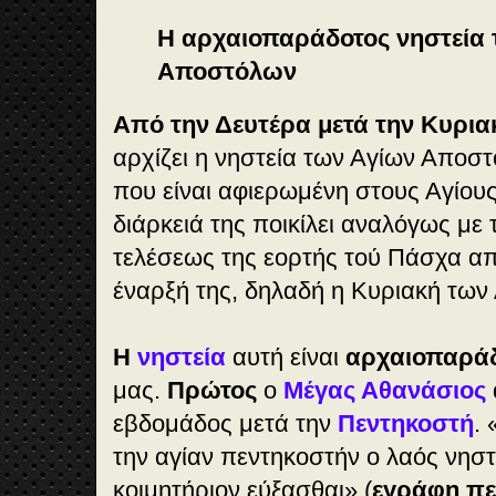
Η αρχαιοπαράδοτος νηστεία 
Αποστόλων
Από την Δευτέρα μετά την Κυρι
αρχίζει η νηστεία των Αγίων Αποστ
που είναι αφιερωμένη στους Αγίου
διάρκειά της ποικίλει αναλόγως με
τελέσεως της εορτής τού Πάσχα απ
έναρξή της, δηλαδή η Κυριακή των
Η
νηστεία
αυτή είναι
αρχαιοπαρά
μας.
Πρώτος
ο
Μέγας Αθανάσιος
εβδομάδος μετά την
Πεντηκοστή
. 
την αγίαν πεντηκοστήν ο λαός νηστ
κοιμητήριον εύξασθαι
» (
εγράφη πε