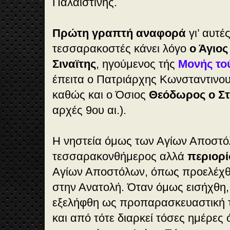
Παλαιστίνης.
Πρώτη γραπτή αναφορά
γι’ αυτέ
τεσσαρακοστές κάνει λόγο
ο Άγιος
Σιναϊτης
, ηγούμενος τής
Μονής το
έπειτα ο Πατριάρχης Κωνσταντιν
καθώς και ο Όσιος
Θεόδωρος ο Στ
αρχές 9ου αι.).
Η νηστεία όμως των Αγίων Αποστό
τεσσαρακονθήμερος αλλά
περιορί
Αγίων Αποστόλων, όπως προελέχθ
στην Ανατολή. Όταν όμως εισήχθη, 
εξελήφθη ως προπαρασκευαστική τή
και από τότε διαρκεί τόσες ημέρες