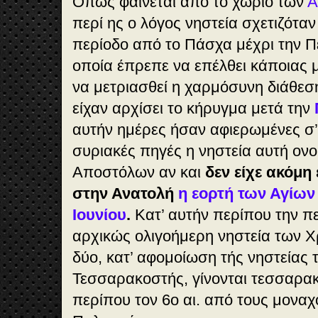
Όπως φαίνεται από το χωρίο των
Α
περί ης ο λόγος νηστεία σχετιζότα
περίοδο από το Πάσχα μέχρι την Π
οποία έπρεπε να επέλθει κάποιας 
να μετριασθεί η χαρμόσυνη διάθεση
είχαν αρχίσει το κήρυγμα μετά την
αυτήν ημέρες ήσαν αφιερωμένες σ’ α
συριακές πηγές η νηστεία αυτή ον
Αποστόλων αν και
δεν είχε ακόμη
στην Ανατολή
η εορτή των Αγίω
Ιουνίου
.
Κατ’ αυτήν περίπου την πε
αρχικώς ολιγοήμερη νηστεία των Χ
δύο, κατ’ αφομοίωση τής νηστείας
Τεσσαρακοστής, γίνονται τεσσαρα
περίπου τον 6ο αι. από τους μοναχ