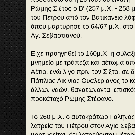
Ρώμης Σίξτος ο Β' (257 μ.Χ. - 258 
του Πέτρου από τον Βατικάνειο λό
όπου μαρτύρησε το 64/67 μ.Χ. στο
Αγ. Σεβαστιανού.
Είχε προηγηθεί το 160μ.Χ. η φύλα
μνημείο με τράπεζα και αέτωμα α
Αέτιο, ενώ λίγο πριν τον Σίξτο, σε 
Πόπλιος Λικίνιος Ουαλεριανός το κα
άλλων ναών, θανατώνονται επισκό
προκάτοχό Ρώμης Στέφανο.
Το 260 μ.Χ. ο αυτοκράτωρ Γαληνός 
λατρεία του Πέτρου στον Άγιο Σεβα
μαρτυρείται, ότι λατρεύονται Πέτρο