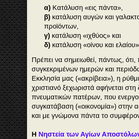
α)
Κατάλυση «εις πάντα»,
β)
κατάλυση αυγών και γαλακτ
προϊόντων,
γ)
κατάλυση «ιχθύος» και
δ)
κατάλυση «οίνου και ελαίου»
Πρέπει να σημειωθεί, πάντως, ότι,
συγκεκριμένων ημερών και περιόδ
Εκκλησία μας («ακρίβεια»), η ρύθμ
χριστιανό ξεχωριστά αφήνεται στη 
πνευματικών πατέρων, που ενεργο
συγκατάβαση («οικονομία») στην 
και με γνώμονα πάντα το συμφέρο
Η
Νηστεία των Αγίων Αποστόλω