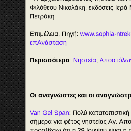
Φιλόθεου Νικολάκη, εκδόσεις Ιερ
Πετράκη
Επιμέλεια, Πηγή:
www.sophia-ntrek
επΑνάσταση
Περισσότερα
:
Νηστεία
,
Αποστόλω
Οι αναγνώστες και οι αναγνώστρ
Van Gel Span
: Πολύ κατατοπιστική
σήμερα για φέτος νηστείας Αγ. Απ
προσθέσω ότι η 29 Ιουνίου είναι η