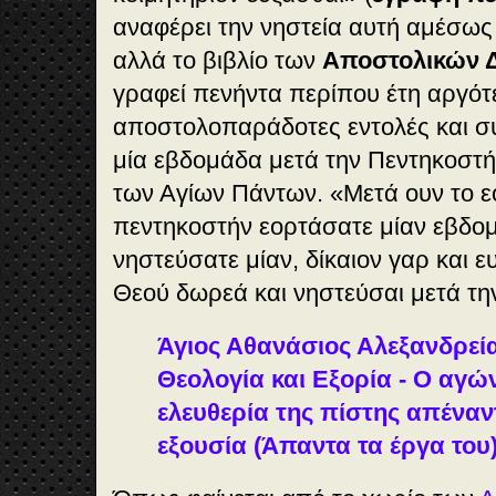
αναφέρει την νηστεία αυτή αμέσως
αλλά το βιβλίο των
Αποστολικών 
γραφεί πενήντα περίπου έτη αργότ
αποστολοπαράδοτες εντολές και συ
μία εβδομάδα μετά την Πεντηκοστή
των Αγίων Πάντων. «
Μετά ουν το ε
πεντηκοστήν εορτάσατε μίαν εβδομά
νηστεύσατε μίαν, δίκαιον γαρ και ε
Θεού δωρεά και νηστεύσαι μετά τη
Άγιος Αθανάσιος Αλεξανδρεία
Θεολογία και Εξορία - Ο αγών
ελευθερία της πίστης απέναν
εξουσία (Άπαντα τα έργα του