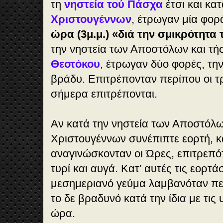
τη
νηστεία τού Πάσχα
έτσι και κα
Χριστουγέννων
, έτρωγαν μία φορ
ώρα (3μ.μ.) «διά την σμικρότητα
την νηστεία των Αποστόλων και τή
Θεοτόκου
, έτρωγαν δύο φορές, την
βράδυ. Επιτρέπονταν περίπου οι τρ
σήμερα επιτρέπονται.
Αν κατά την νηστεία των Αποστόλω
Χριστουγέννων συνέπιπτε εορτή, κ
αναγινώσκονταν οι Ώρες, επιτρεπό
τυρί και αυγά. Κατ’ αυτές τις εορτά
μεσημεριανό γεύμα λαμβανόταν πε
το δε βραδυνό κατά την ίδια με τις
ώρα.