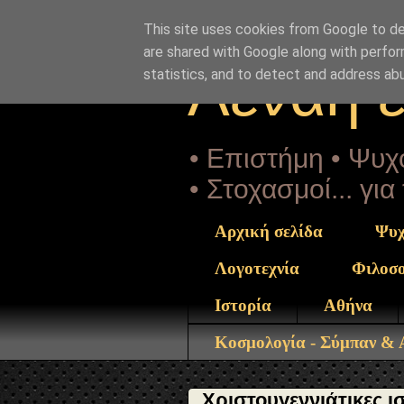
"copyrightHolder": { "@type": "Person", "name": "Sophia D
ntrekou.gr/2017/12/xristougenniatikes-istoriesMTX.html" 
This site uses cookies from Google to del
are shared with Google along with perfor
Αέναη 
statistics, and to detect and address ab
• Επιστήμη • Ψυχο
• Στοχασμοί... γι
Αρχική σελίδα
Ψυχ
Λογοτεχνία
Φιλοσ
Ιστορία
Αθήνα
Κοσμολογία - Σύμπαν &
Χριστουγεννιάτικες 