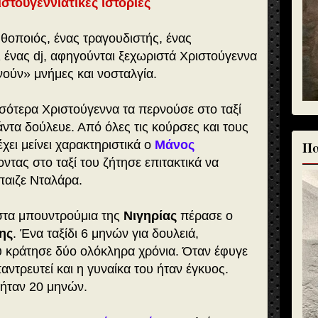
στουγεννιάτικες ιστορίες
θοποιός, ένας τραγουδιστής, ένας
ι ένας dj, αφηγούνται ξεχωριστά Χριστούγεννα
νούν» μνήμες και νοσταλγία.
σότερα Χριστούγεννα τα περνούσε στο ταξί
άντα δούλευε. Από όλες τις κούρσες και τους
έχει μείνει χαρακτηριστικά ο
Μάνος
Πα
ντας στο ταξί του ζήτησε επιτακτικά να
παιζε Νταλάρα.
στα μπουντρούμια της
Νιγηρίας
πέρασε ο
ης
. Ένα ταξίδι 6 μηνών για δουλειά,
υ κράτησε δύο ολόκληρα χρόνια. Όταν έφυγε
αντρευτεί και η γυναίκα του ήταν έγκυος.
 ήταν 20 μηνών.