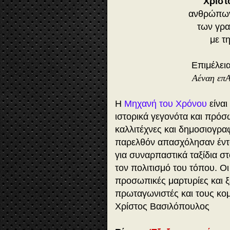
Χριστ
ανθρώπων
των γρα
με τ
Επιμέλει
Αέναη επ
Η
Μηχανή του Χρόνου
είναι
ιστορικά γεγονότα και πρό
καλλιτέχνες και δημοσιογρα
παρελθόν απασχόλησαν έντον
για συναρπαστικά ταξίδια σ
τον πολιτισμό του τόπου. Ο
προσωπικές μαρτυρίες και ξ
πρωταγωνιστές και τους κ
Χρίστος Βασιλόπουλος