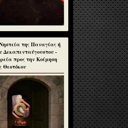
Νηστεία της Παναγίας ή
υ Δεκαπενταύγουστου -
ρεία προς την Κοίμηση
ς Θεοτόκου