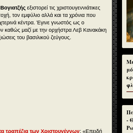
 Βογιατζής
εξιστορεί τις χριστουγεννιάτικες
οχή, τον εμφύλιο αλλά και τα χρόνια που
υχτερινά κέντρα. Έγινε γνωστός ως ο
ν καθώς μαζί με την ορχήστρα Λεβ Κανακάκη
ιώσεις του βασιλικού ζεύγους.
Με
μό
κρ
φλ
Πα
- 
Ρω
 τα τραπέζια των Χριστουγέννων
: «Επειδή