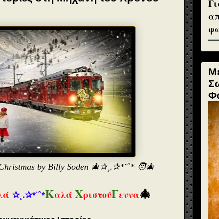
Γι
απ
φω
Μ
Σ
Φ
Christmas by Billy Soden 🎄✰¸.✰*¨`* 🧑‍🎄
Κ
Χ
Γ
🎄
λά
αλά
ριστού
εννα
✰¸.✰*¨`*