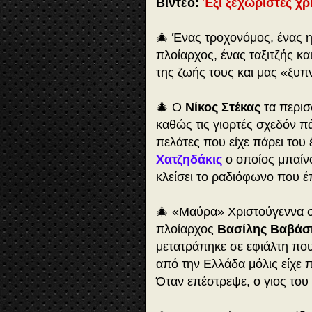
Βίντεο:
Έξι ξεχωριστές χρι
🎄 Ένας τροχονόμος, ένας η
πλοίαρχος, ένας ταξιτζής κα
της ζωής τους και μας «ξυπ
🎄 Ο
Νίκος Στέκας
τα περισ
καθώς τις γιορτές σχεδόν π
πελάτες που είχε πάρει του 
Χατζηδάκις
ο οποίος μπαίνο
κλείσει το ραδιόφωνο που έ
🎄 «Μαύρα» Χριστούγεννα 
πλοίαρχος
Βασίλης Βαβάσ
μετατράπηκε σε εφιάλτη πο
από την Ελλάδα μόλις είχε π
Όταν επέστρεψε, ο γιος του