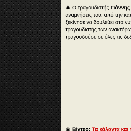
🎄 Ο τραγουδιστής
Γιάννης
αναμνήσεις του, από την κατ
ξεκίνησε να δουλεύει στα ν
τραγουδιστής των ανακτόρω
τραγουδούσε σε όλες τις δεξ
5
3
:
2
0
Έ
🎄
Βίντεο:
Τα κάλαντα και