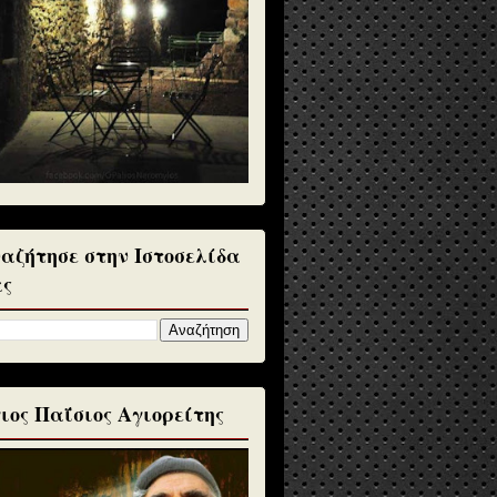
αζήτησε στην Ιστοσελίδα
ς
ιος Παΐσιος Αγιορείτης