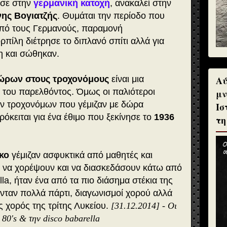
ησε στην
γερμανική κατοχή
, ανακαλεί στην
νης Βογιατζής
. Θυμάται την περίοδο που
από τους Γερμανούς, παραμονή
ρπίλη διέτρησε το διπλανό σπίτι αλλά για
η και σώθηκαν.
Αύ
ώρων στους τροχονόμους
είναι μια
 του παρελθόντος. Όμως οι παλιότεροι
μν
ων τροχονόμων που γέμιζαν με δώρα
Ισ
κειται για ένα έθιμο που ξεκίνησε το
1936
τη
σκο
γέμιζαν ασφυκτικά από μαθητές και
αν να χορέψουν και να διασκεδάσουν κάτω από
la, ήταν ένα από τα πιο διάσημα στέκια της
ονταν πολλά πάρτι, διαγωνισμοί χορού αλλά
 χορός της τρίτης Λυκείου.
[31.12.2014] - Οι
α 80's & την disco babarella