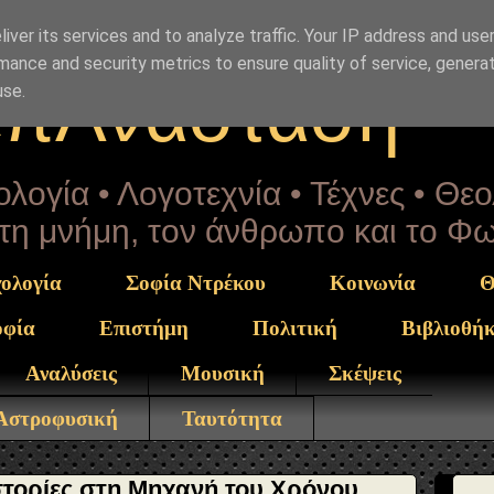
rekou" }, "potentialAction": { "@type": "ReadAction", "ta
} }
iver its services and to analyze traffic. Your IP address and use
mance and security metrics to ensure quality of service, genera
επΑνάσταση
use.
λογία • Λογοτεχνία • Τέχνες • Θε
α τη μνήμη, τον άνθρωπο και το Φ
ολογία
Σοφία Ντρέκου
Κοινωνία
Θ
οφία
Επιστήμη
Πολιτική
Βιβλιοθή
Αναλύσεις
Μουσική
Σκέψεις
 Αστροφυσική
Ταυτότητα
ιστορίες στη Μηχανή του Χρόνου