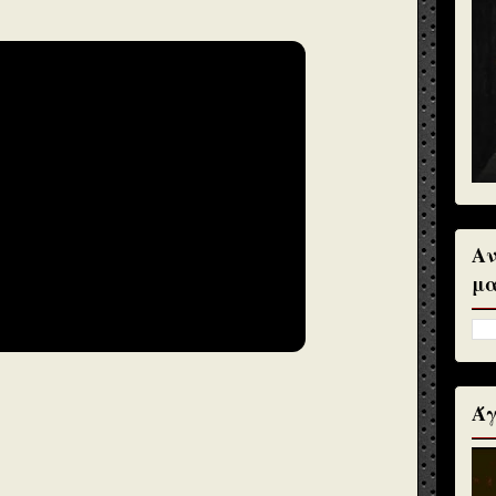
Αν
μα
Άγ