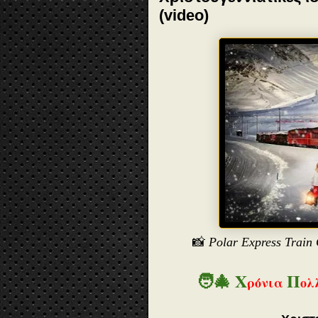
(video)
📸
Polar Express Train 
🧑‍🎄
Χ
Π
ρόνια
ολ