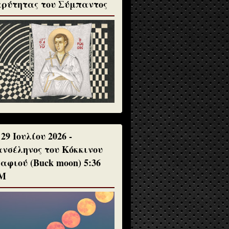
ρύτητας του Σύμπαντος
 29 Ιουλίου 2026 -
νσέληνος του Κόκκινου
αφιού (Buck moon) 5:36
Μ