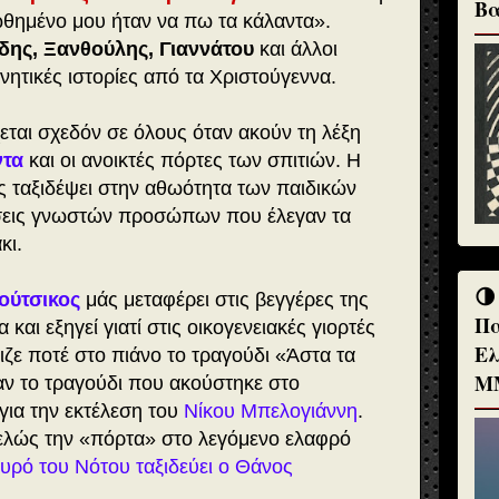
Βα
θημένο μου ήταν να πω τα κάλαντα».
δης, Ξανθούλης, Γιαννάτου
και άλλοι
ινητικές ιστορίες από τα Χριστούγεννα.
ται σχεδόν σε όλους όταν ακούν τη λέξη
ντα
και οι ανοικτές πόρτες των σπιτιών. Η
 ταξιδέψει στην αθωότητα των παιδικών
ήσεις γνωστών προσώπων που έλεγαν τα
κι.
🌗
ούτσικος
μάς μεταφέρει στις βεγγέρες της
Πα
 και εξηγεί γιατί στις οικογενειακές γιορτές
Ελ
ζε ποτέ στο πιάνο το τραγούδι «Άστα τα
Μ
ταν το τραγούδι που ακούστηκε στο
για την εκτέλεση του
Νίκου Μπελογιάννη
.
τελώς την «πόρτα» στο λεγόμενο ελαφρό
υρό του Νότου ταξιδεύει ο Θάνος