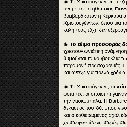
🎄 Τα Χριστούγεννα που έζ
μνήμη του ο ηθοποιός
Γιάν
βομβαρδιζόταν η Κέρκυρα 
Χριστουγέννων, όπου μια το
καλή τους τύχη δεν εξερράγ
🎄
Το έθιμο προσφοράς δ
χριστουγεννιάτικη ανάμνηση
θυμούνται τα κουβούκλια τ
παραμονή πρωτοχρονιάς. Πρό
και άντεξε για πολλά χρόνια.
🎄 Τα Χριστούγεννα,
οι ντί
φοιτητές, οι οποίοι πήγαιν
την ντισκομπάλα. Η Barbarel
δεκαετίας του '80, όπου γίν
και ο καθιερωμένος σχολικός
χριστουγεννιάτικες ιστορίες στ