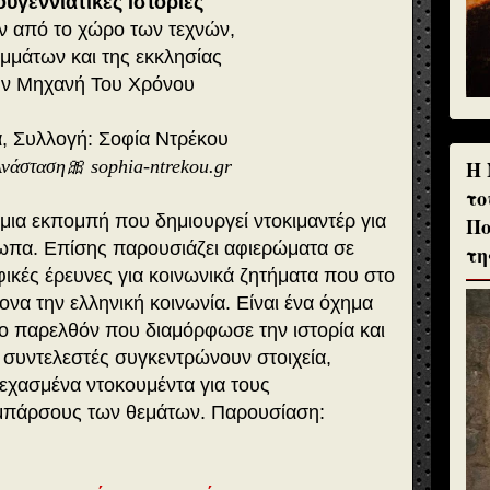
ουγεννιάτικες Ιστορίες
 από το χώρο των τεχνών,
μμάτων και της εκκλησίας
ην Μηχανή Του Χρόνου
α, Συλλογή: Σοφία Ντρέκου
H 
Ανάσταση
🎀 sophia-ntrekou.gr
το
 μια εκπομπή που δημιουργεί ντοκιμαντέρ για
Πο
σωπα. Επίσης παρουσιάζει αφιερώματα σε
τη
φικές έρευνες για κοινωνικά ζητήματα που στο
α την ελληνική κοινωνία. Eίναι ένα όχημα
το παρελθόν που διαμόρφωσε την ιστορία και
ι συντελεστές συγκεντρώνουν στοιχεία,
εχασμένα ντοκουμέντα για τους
ομπάρσους των θεμάτων. Παρουσίαση: