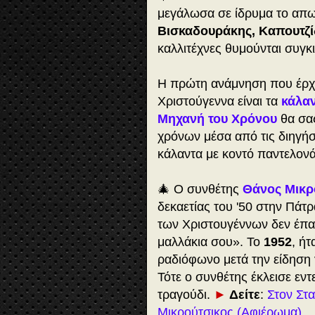
ξ
μεγάλωσα σε ίδρυμα το απω
ι
Βισκαδουράκης, Καπουτζί
ξ
καλλιτέχνες θυμούνται συγκ
ε
χ
ω
H πρώτη ανάμνηση που έρχε
ρ
Χριστούγεννα είναι τα
κάλα
ι
σ
Μηχανή του Χρόνου
θα σας
τ
χρόνων μέσα από τις διηγ
έ
κάλαντα με κοντό παντελονά
ς
χ
ρ
🎄 Ο συνθέτης
Θάνος Μικρ
ι
δεκαετίας του '50 στην Πάτρα
σ
τ
των Χριστουγέννων δεν έπαι
ο
μαλλάκια σου». Το
1952
, ή
υ
ραδιόφωνο μετά την είδηση 
γ
ε
Τότε ο συνθέτης έκλεισε εν
ν
τραγούδι.
►
Δείτε
:
Στον Στα
ν
Μικρούτσικος (Αφιέρωμα)