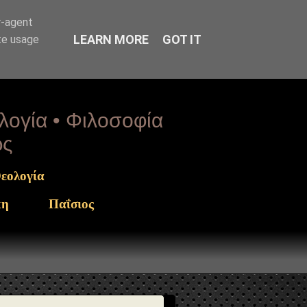
rget": "https://www.sophia-
r-agent
LEARN MORE
GOT IT
te usage
ολογία • Φιλοσοφία
ως
εολογία
κη
Παΐσιος