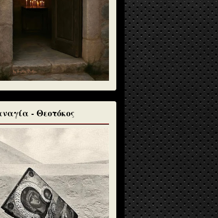
ναγία - Θεοτόκος