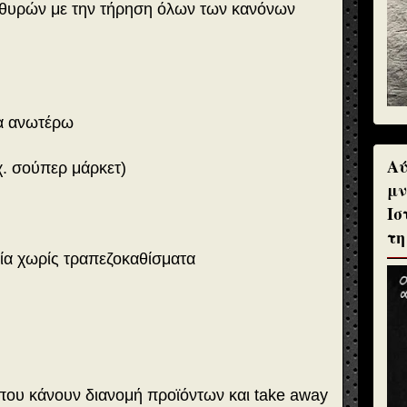
 θυρών με την τήρηση όλων των κανόνων
:
τα ανωτέρω
Αύ
χ. σούπερ μάρκετ)
μν
Ισ
τη
ία χωρίς τραπεζοκαθίσματα
 που κάνουν διανομή προϊόντων και take away