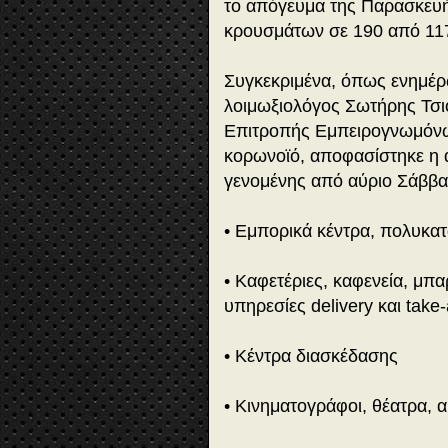
το απόγευμα της Παρασκευή
κρουσμάτων σε 190 από 117
Συγκεκριμένα, όπως ενημέρ
λοιμωξιολόγος Σωτήρης Τσι
Επιτροπής Εμπειρογνωμόνων
κορωνοϊό, αποφασίστηκε η 
γενομένης από αύριο Σάββατ
• Εμπορικά κέντρα, πολυκατ
• Καφετέριες, καφενεία, μπαρ
υπηρεσίες delivery και take
• Κέντρα διασκέδασης
• Κινηματογράφοι, θέατρα, 