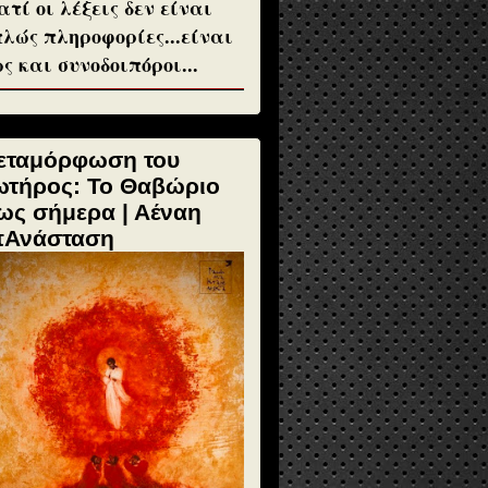
ατί οι λέξεις δεν είναι
λώς πληροφορίες...είναι
ς και συνοδοιπόροι...
εταμόρφωση του
ωτήρος: Το Θαβώριο
ως σήμερα | Αέναη
πΑνάσταση