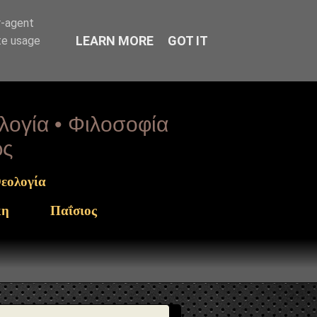
arget": "https://www.sophia-ntrekou.gr/2020/03/koronaios-
r-agent
LEARN MORE
GOT IT
te usage
ολογία • Φιλοσοφία
ως
εολογία
κη
Παΐσιος