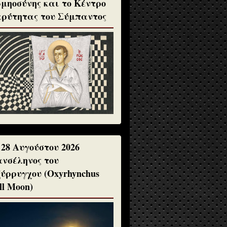
μηοσύνης και το Κέντρο
ρύτητας του Σύμπαντος
 28 Αυγούστου 2026
νσέληνος του
ύρρυγχου (Oxyrhynchus
ll Moon)