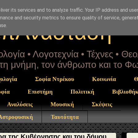
Drekou" }, "potentialAction": { "@type": "ReadAction", "t
iver its services and to analyze traffic. Your IP address and use
mance and security metrics to ensure quality of service, genera
επΑνάσταση
use.
λογία • Λογοτεχνία • Τέχνες • Θε
α τη μνήμη, τον άνθρωπο και το Φ
ολογία
Σοφία Ντρέκου
Κοινωνία
Θ
οφία
Επιστήμη
Πολιτική
Βιβλιοθή
Αναλύσεις
Μουσική
Σκέψεις
 Αστροφυσική
Ταυτότητα
ρα της Κυβέρνησης και του δήμου