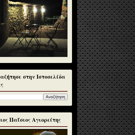
αζήτησε στην Ιστοσελίδα
ς
ιος Παΐσιος Αγιορείτης