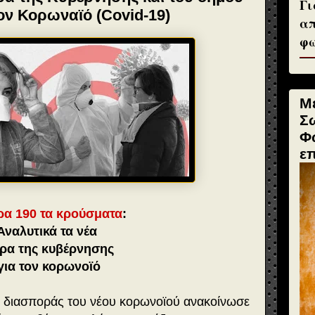
Γι
ον Κορωναϊό (Covid-19)
απ
φω
Μ
Σ
Φ
ε
ρα 190 τα κρούσματα
:
Αναλυτικά τα νέα
τρα της κυβέρνησης
για τον κορωνοϊό
ης διασποράς του νέου κορωνοϊού ανακοίνωσε