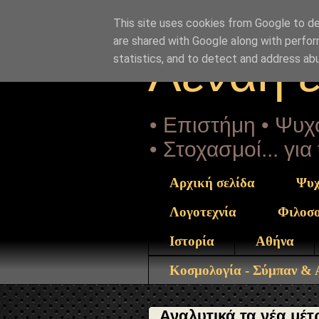
"copyrightHolder": { "@type": "Person", "name": "Sophia 
ta-14-metra-toy-dimoy-athinaion-enantia-ston-io.html" } }
This site uses cookies from Google to del
are shared with Google along with perfor
Αέναη 
statistics, and to detect and address ab
• Επιστήμη • Ψυχο
• Στοχασμοί... γι
Αρχική σελίδα
Ψυχ
Λογοτεχνία
Φιλοσ
Ιστορία
Αθήνα
Κοσμολογία - Σύμπαν &
Αναλυτικά τα νέα μέτ