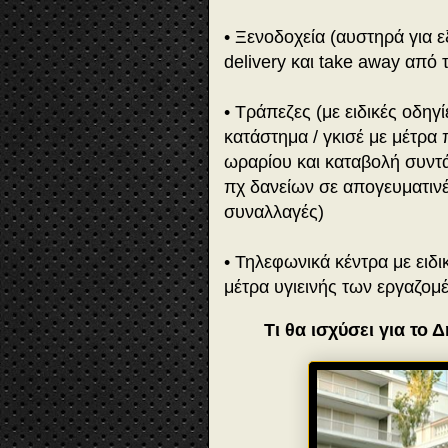
• Ξενοδοχεία (αυστηρά για 
delivery και take away από 
• Τράπεζες (με ειδικές οδηγ
κατάστημα / γκισέ με μέτρα
ωραρίου και καταβολή συντά
πχ δανείων σε απογευματινέ
συναλλαγές)
• Τηλεφωνικά κέντρα με ειδι
μέτρα υγιεινής των εργαζομ
Τι θα ισχύσει για το 