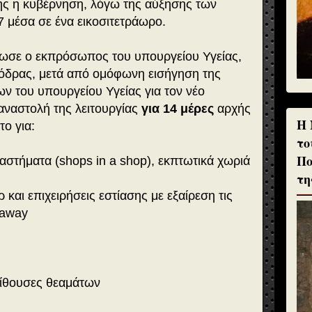
ς η κυβέρνηση, λόγω της αύξησης των
 μέσα σε ένα εικοσιτετράωρο.
ωσε ο εκπρόσωπος του υπουργείου Υγείας,
όδρας, μετά από ομόφωνη εισήγηση της
 του υπουργείου Υγείας για τον νέο
αναστολή της λειτουργίας
για 14 μέρες
αρχής
H 
ο για:
το
Πο
αστήματα (shops in a shop), εκπτωτικά χωριά
τη
 και επιχειρήσεις εστίασης με εξαίρεση τις
-away
αίθουσες θεαμάτων