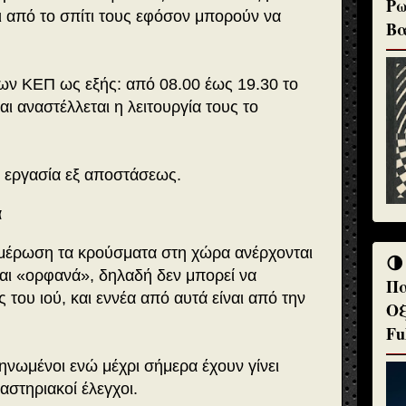
Ρω
ι από το σπίτι τους εφόσον μπορούν να
Βα
των ΚΕΠ ως εξής: από 08.00 έως 19.30 το
ι αναστέλλεται η λειτουργία τους το
ι εργασία εξ αποστάσεως.
α
μέρωση τα κρούσματα στη χώρα ανέρχονται
🌗
ναι «ορφανά», δηλαδή δεν μπορεί να
Πα
 του ιού, και εννέα από αυτά είναι από την
Οξ
Fu
ληνωμένοι ενώ μέχρι σήμερα έχουν γίνει
αστηριακοί έλεγχοι.