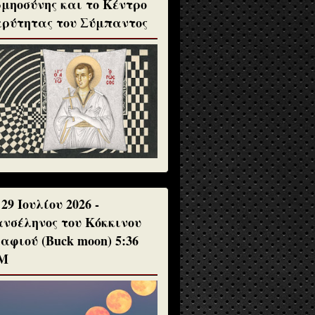
μηοσύνης και το Κέντρο
ρύτητας του Σύμπαντος
 29 Ιουλίου 2026 -
νσέληνος του Κόκκινου
αφιού (Buck moon) 5:36
Μ