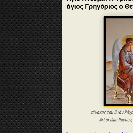
άγιος Γρηγόριος ο Θ
πίνακας του Ιλιάν Ράχ
Art of Ilian Rachov,