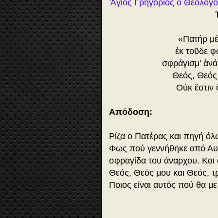
Ἅγιος Γρηγόριος ὁ Θεολόγ
«Πατήρ μέ
ἐκ τοῦδε φ
σφράγισμ' ἀνά
Θεός, Θεός 
Οὐκ ἔστιν 
Απόδοση:
Ρίζα ο Πατέρας και πηγή ό
Φως πού γεννήθηκε από Αυτ
σφραγίδα του άναρχου. Και
Θεός, Θεός μου και Θεός, τ
Ποιος είναι αυτός πού θα με