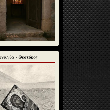
ναγία - Θεοτόκος