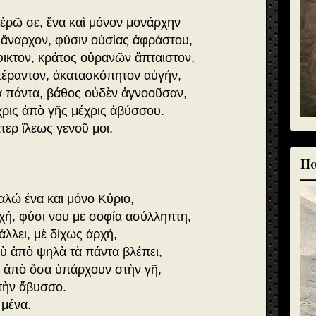
ἐρῶ σε, ἕνα καὶ μόνον μονάρχην
 ἄναρχον, φύσιν οὐσίας ἀφράστου,
ικτον, κράτος οὐρανῶν ἄπταιστον,
πέραντον, ἀκατασκόπητον αὐγήν,
 πάντα, βάθος οὐδὲν ἀγνοοῦσαν,
χρις ἀπὸ γῆς μέχρις ἀβύσσου.
τερ ἵλεως γενοῦ μοι.
Πα
αλώ ένα και μόνο Κύριο,
χή, φύσι νου με σοφία ασύλληπτη,
άλλει, μὲ δίχως ἀρχή,
ὺ ἀπὸ ψηλὰ τὰ πάντα βλέπει,
ς ἀπὸ ὅσα ὑπάρχουν στὴν γῆ,
τὴν ἄβυσσο.
 μένα.