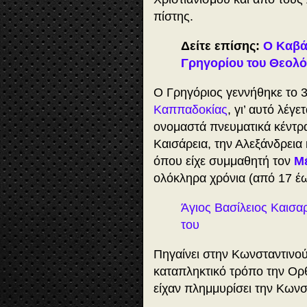
πίστης.
Δείτε επίσης:
Ο Καβά
Γρηγορίου του Θεολό
Ο Γρηγόριος γεννήθηκε το 3
Καππαδοκίας
, γι’ αυτό λέγ
ονομαστά πνευματικά κέντρα
Καισάρεια, την Αλεξάνδρεια
όπου είχε συμμαθητή τον
Μ
ολόκληρα χρόνια (από 17 έω
Άγιος Βασίλειος Καισα
του
Πηγαίνει στην Κωνσταντινού
καταπληκτικό τρόπο την Ορθ
είχαν πλημμυρίσει την Κων