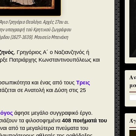
Άγιο Γρηγόριο Θεολόγο. Αρχές 17ου αι.
 την υπογραφή τού Κρητικού ζωγράφου
ρδου (1627-1639). Μουσείο Μπενάκη
ζηνός
, Γρηγόριος Α´ ο Ναζιανζηνός ή
ρξε Πατριάρχης Κωνσταντινουπόλεως και
Αν
οσωπικότητα και ένας από τους
Τρεις
μα
τάζεται σε Ανατολή και Δύση στις 25
λόγος
άφησε μεγάλο συγγραφικό έργο.
Άγ
υσιάζουν τα φιλοσοφημένα
408 ποιήματά του
ίναι από τα μεγαλύτερα πνεύματα του
ς λαμπρότερους αθλητές της ορθόδοξης