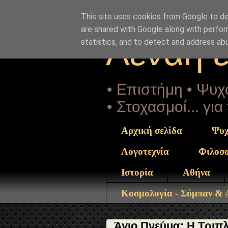
"copyrightHolder": { "@type": "Person", "name": "Sophia D
ntrekou.gr/2020/06/gregorytripli-monada.html" } }
This site uses cookies from Google to del
are shared with Google along with perfor
Αέναη 
statistics, and to detect and address ab
• Επιστήμη • Ψυχο
• Στοχασμοί... γι
Αρχική σελίδα
Ψυχ
Λογοτεχνία
Φιλοσ
Ιστορία
Αθήνα
Κοσμολογία - Σύμπαν &
Άγιο Πνεύμα: Η Τριπ