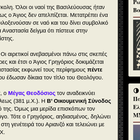
Ρω
ολη. Όλοι οι ναοί της Βασιλεύουσας ήταν
Βα
ως ο Άγιος δεν απελπίζεται. Μετατρέπει ένα
ιλοξενούσαν σε ναό και του δίνει συμβολικό
 Αναστασία δείγμα ότι πίστευε στην
ίστης.
. Οι αιρετικοί ανεβασμένοι πάνω στις σκεπές
ες και έτσι ο Άγιος Γρηγόριος δοκιμάζεται
ναστασίας εκφωνεί τους περίφημους
πέντε
υ έδωσαν δίκαια τον τίτλο του Θεολόγου.
🌗
, ο
Μέγας Θεοδόσιος
τον αναδεικνύει
Πα
εως (381 μ.Χ.). Η
Β’ Οικουμενική Σύνοδος
Ελ
 της. Όμως μια μερίδα επισκόπων τον
Μ
λόγο. Τότε ο Γρηγόριος, αηδιασμένος, δηλώνει
στη γενέτειρά του Αριανζό και τελειώνει με
Χ.