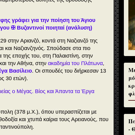
φης γράφει για την ποίηση του Άγιου
γου ✠ Bυζαντινοί ποιηταί (ανάλυση)
29 στην Αριανζό, κοντά στη Ναζιανζό της
εται και Ναζιανζηνός. Σπούδασε στα πιο
 της εποχής του, στη Παλαιστίνη, στην
 και την Αθήνα, στην
ακαδημία του Πλάτωνα
,
Με
έγα Βασίλειο
. Οι σπουδές του διήρκεσαν 13
μό
ς 30 ετών).
κρ
ρείας ο Μέγας. Βίος και Άπαντα τα Έργα
φλ
πολη (378 μ.Χ.), όπου υπερασπίζεται με
οδοξία και χτυπά καίρια τους Αρειανούς, που
Πα
σταντινούπολη.
- 