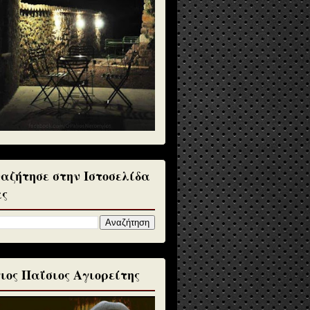
αζήτησε στην Ιστοσελίδα
ς
ιος Παΐσιος Αγιορείτης