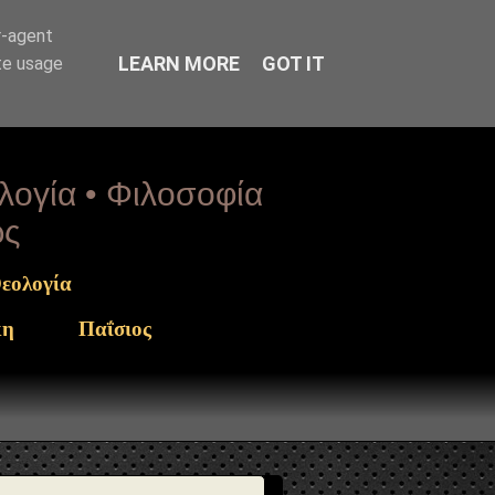
rget": "https://www.sophia-
r-agent
LEARN MORE
GOT IT
te usage
ολογία • Φιλοσοφία
ως
εολογία
κη
Παΐσιος