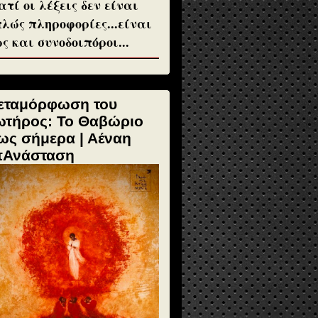
ατί οι λέξεις δεν είναι
λώς πληροφορίες...είναι
ς και συνοδοιπόροι...
εταμόρφωση του
ωτήρος: Το Θαβώριο
ως σήμερα | Αέναη
πΑνάσταση