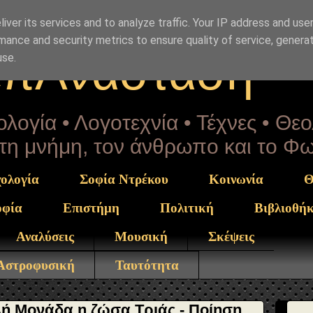
rekou" }, "potentialAction": { "@type": "ReadAction", "ta
iver its services and to analyze traffic. Your IP address and use
mance and security metrics to ensure quality of service, genera
επΑνάσταση
use.
λογία • Λογοτεχνία • Τέχνες • Θε
α τη μνήμη, τον άνθρωπο και το Φ
ολογία
Σοφία Ντρέκου
Κοινωνία
Θ
οφία
Επιστήμη
Πολιτική
Βιβλιοθή
Αναλύσεις
Μουσική
Σκέψεις
 Αστροφυσική
Ταυτότητα
λή Μονάδα η ζώσα Τριάς - Ποίηση