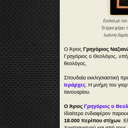
Εικόνα με τον 
Το έργο φέρει
Ιωάννη Λαμπά
Ο Άγιος
Γρηγόριος Ναζιαν
Γρηγόριος ο Θεολόγος, υπή
θεολόγος.
Σπουδαία εκκλησιαστική πρ
Ιεράρχες
. Η μνήμη του γιορ
Ιανουαρίου.
Ο Άγιος
Γρηγόριος ο Θεο
Ιδιαίτερο ενδιαφέρον παρο
18.000 περίπου στίχων
. Ε
Χριστιανισμού και από του