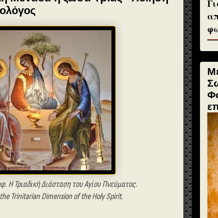
Γι
εολόγος
απ
φω
Μ
Σ
Φ
ε
οφ. Η Τριαδική Διάσταση του Αγίου Πνεύματος.
 the Trinitarian Dimension of the Holy Spirit.