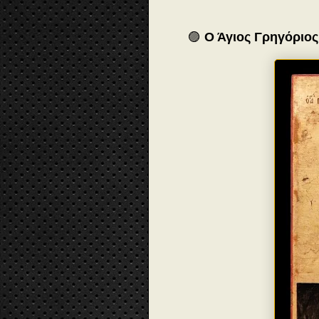
🟣
Ο Άγιος Γρηγόριο