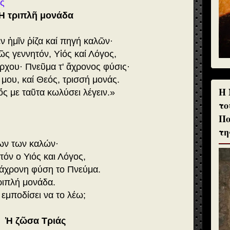
ος
Ἡ τριπλῆ μονάδα
ν ἡμῖν ῥίζα καί πηγή καλῶν·
ῶς γεννητόν, Υἱός καί Λόγος,
ρχου· Πνεῦμα τ' ἄχρονος φύσις·
μου, καί Θεός, τρισσή μονάς.
H 
ὅς με ταῦτα κωλύσει λέγειν.»
το
Πο
τη
λων των καλών·
όν ο Υιός και Λόγος,
 άχρονη φύση το Πνεύμα.
ριπλή μονάδα.
 εμποδίσει να το λέω;
Ἡ ζῶσα Τριάς