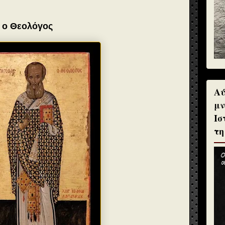
ς ο Θεολόγος
Αύ
μν
Ισ
τη