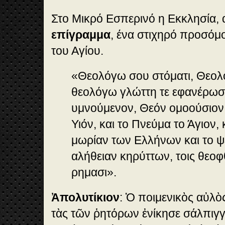
Στο Μικρό Εσπερινό η Εκκλησία, 
επίγραμμα
, ένα στιχηρό προσόμ
του Αγίου.
«Θεολόγω σου στόματι, Θεολό
θεολόγω γλώττη τε εφανέρωσα
υμνούμενον, Θεόν ομοούσιον,
Υιόν, και το Πνεύμα το Άγιον,
μωρίαν των Ελλήνων και το ψ
αλήθειαν κηρύττων, τοις θεο
ρημασι».
Ἀπολυτίκιον
: Ὁ ποιμενικὸς αὐλὸ
τὰς τῶν ῥητόρων ἐνίκησε σάλπιγγ