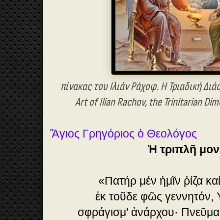
πίνακας του Ιλιάν Ράχοφ. Η Τριαδική Δι
Art of Ilian Rachov, the Trinitarian Dim
Ἅγιος Γρηγόριος ὁ Θεολόγος
Ἡ τριπλῆ μο
«Πατήρ μέν ἡμῖν ῥίζα κ
ἐκ τοῦδε φῶς γεννητόν, Υ
σφράγισμ' ἀνάρχου· Πνεῦμα 