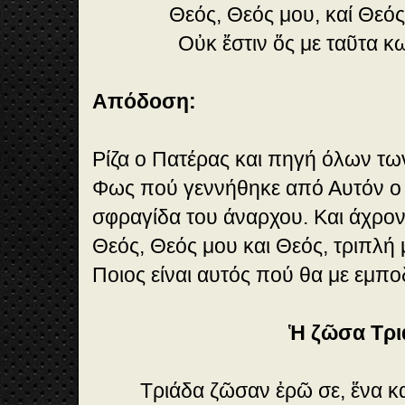
Θεός, Θεός μου, καί Θεός
Οὐκ ἔστιν ὅς με ταῦτα κω
Απόδοση:
Ρίζα ο Πατέρας και πηγή όλων τω
Φως πού γεννήθηκε από Αυτόν ο Υ
σφραγίδα του άναρχου. Και άχρο
Θεός, Θεός μου και Θεός, τριπλή
Ποιος είναι αυτός πού θα με εμποδ
Ἡ ζῶσα Τρι
Τριάδα ζῶσαν ἐρῶ σε, ἕνα κ