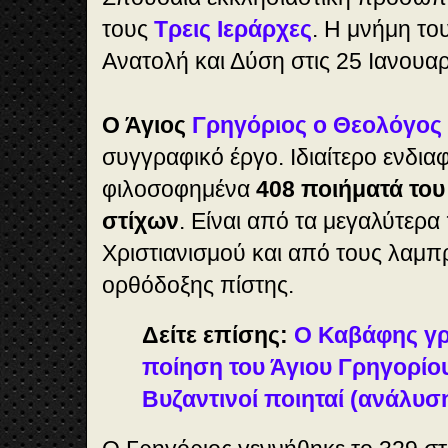
τους
Τρεις Ιεράρχες
. Η μνήμη του
Ανατολή και Δύση στις 25 Ιανουαρ
Ο Άγιος
Γρηγόριος ο Θεολόγος
συγγραφικό έργο. Ιδιαίτερο ενδι
φιλοσοφημένα
408 ποιήματά του
στίχων
. Είναι από τα μεγαλύτερα
Χριστιανισμού και από τους λαμπ
ορθόδοξης πίστης.
Δείτε επίσης:
Ο Καβάφης γρ
ποίηση του Άγιου Γρηγορίο
Bυζαντινοί ποιηταί (ανάλυσ