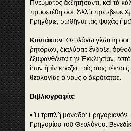
Πνεύματος ἐκζητήσαντι, καὶ τὰ κ
προσετέθη σοί. Ἀλλὰ πρέσβευε Χ
Γρηγόριε, σωθῆναι τὰς ψυχὰς ἡμ
Κοντάκιον
: Θεολόγω γλώττη σου
ῥητόρων, διαλύσας ἔνδοξε, ὀρθοδ
ἐξυφανθέντα τὴν Ἐκκλησίαν, ἐστό
ἰσὺν ἡμῖν κράζει, τοὶς σοὶς τέκνοις
θεολογίας ὁ νοὺς ὁ ἀκρότατος.
Βιβλιογραφία:
• Ἡ τριπλῆ μονάδα: Γρηγοριανόν 
Γρηγορίου τοῦ Θεολόγου, Βενεδί