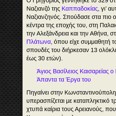
Ο Γρηγόριος γεννήθηκε το 329 στ
Ναζιανζό της
Καππαδοκίας
, γι’ α
Ναζιανζηνός. Σπούδασε στα πιο 
κέντρα της εποχής του, στη Παλαι
την Αλεξάνδρεια και την Αθήνα, σ
Πλάτωνα
, όπου είχε συμμαθητή 
σπουδές του διήρκεσαν 13 ολόκλ
έως 30 ετών).
Άγιος Βασίλειος Καισαρείας ο 
Άπαντα τα Έργα του
Πηγαίνει στην Κωνσταντινούπολη 
υπερασπίζεται με καταπληκτικό τ
χτυπά καίρια τους Αρειανούς, που