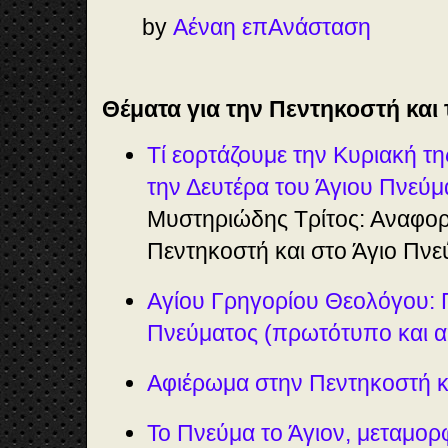
by
Αέναη επΑνάσταση
Θέματα για την Πεντηκοστή και
Τί εορτάζουμε την Κυριακή τ
την Δευτέρα του Άγιου Πνεύμ
Μυστηριώδης Τρίτος: Αναφο
Πεντηκοστή και στο Άγιο Πνε
Αγίου Γρηγορίου Θεολόγου: 
Πνεύματος (πρωτότυπο και 
Αφιέρωμα στην Πεντηκοστή κ
Το Πνεύμα το Άγιον, μεταμορφ