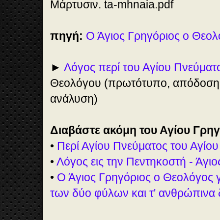
Μάρτυσιν. ta-mhnaia.pdf
πηγή:
Ο Άγιος Γρηγόριος ο Θεολ
►
Λόγος περί του Αγίου Πνεύματ
Θεολόγου (πρωτότυπο, απόδοση 
ανάλυση)
Διαβάστε ακόμη του Αγίου Γρη
•
Περί Αγίου Πνεύματος του Αγίο
•
Λόγος εις την Πεντηκοστή - Άγιο
•
Ο Άγιος Γρηγόριος ο Θεολόγος γ
των δύο φύλων και τ' ανθρώπινα 