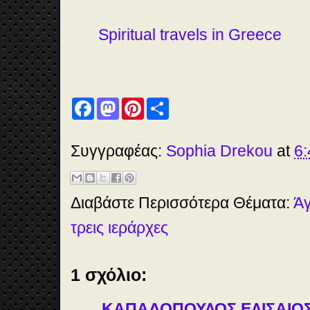
Spiritual travels in Greece
F
M
P
S
a
a
i
h
c
s
n
a
e
t
t
r
b
o
e
e
Συγγραφέας:
Sophia Drekou
at
6:
o
d
r
o
o
e
k
n
s
t
Διαβάστε Περισσότερα Θέματα:
Άγ
τρεις ιεράρχες
1 σχόλιο:
ΚΑΠΑΔΟΠΟΥΛΟΣ ΕΛΙΣΑΙΟ