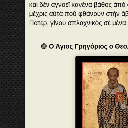
καὶ δὲν ἀγνοεῖ κανένα βάθος ἀπὸ
μέχρις αὐτὰ ποὺ φθάνουν στὴν ἄ
Πάτερ, γίνου σπλαχνικὸς σὲ μένα.
🟣
Ο Άγιος Γρηγόριος ο Θε