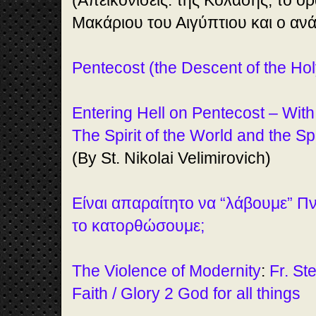
(Απεικονίσεις: της Κόλασης, το ό
Μακάριου του Αιγύπτιου και ο ανά
Pentecost (the Descent of the Holy
Entering Hell on Pentecost – With
The Spirit of the World and the Spi
(By St. Nikolai Velimirovich)
Είναι απαραίτητο να “λάβουμε” Π
το κατορθώσουμε;
The Violence of Modernity
:
Fr. S
Faith / Glory 2 God for all things