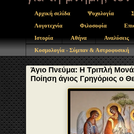
Αρχική σελίδα
Ψυχολογία
Λογοτεχνία
Φιλοσοφία
Επι
Ιστορία
Αθήνα
Αναλύσεις
Κοσμολογία - Σύμπαν & Αστροφυσική
Άγιο Πνεύμα: Η Τριπλή Μονά
Ποίηση άγιος Γρηγόριος ο Θ