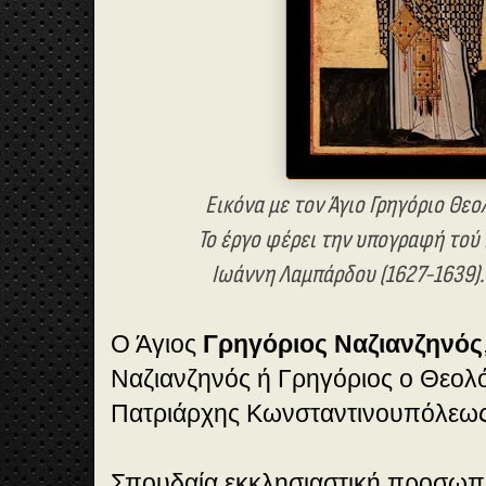
Εικόνα με τον Άγιο Γρηγόριο Θεολ
Το έργο φέρει την υπογραφή το
Ιωάννη Λαμπάρδου (1627-1639)
Ο Άγιος
Γρηγόριος Ναζιανζηνός
Ναζιανζηνός ή Γρηγόριος ο Θεολ
Πατριάρχης Κωνσταντινουπόλεως 
Σπουδαία εκκλησιαστική προσωπι