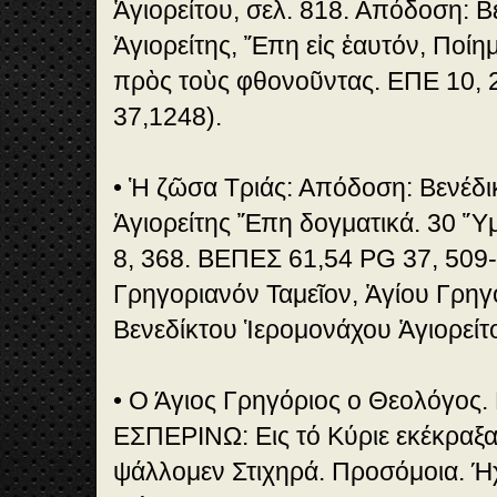
Ἁγιορείτου, σελ. 818. Απόδοση: 
Ἁγιορείτης, Ἔπη εἰς ἑαυτόν, Ποίημα
πρὸς τοὺς φθονοῦντας. ΕΠΕ 10,
37,1248).
• Ἡ ζῶσα Τριάς: Απόδοση: Βενέδι
Ἁγιορείτης Ἔπη δογματικά. 30 Ὕ
8, 368. ΒΕΠΕΣ 61,54 PG 37, 509
Γρηγοριανόν Ταμεῖον, Ἁγίου Γρηγ
Βενεδίκτου Ἱερομονάχου Ἁγιορείτο
• Ο Άγιος Γρηγόριος ο Θεολόγος
ΕΣΠΕΡΙΝΩ: Εις τό Κύριε εκέκραξα,
ψάλλομεν Στιχηρά. Προσόμοια. Ήχ