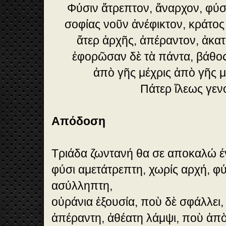
Φύσιν ἄτρεπτον, ἄναρχον, φύσ
σοφίας νοῦν ἀνέφικτον, κράτο
ἄτερ ἀρχῆς, ἀπέραντον, ἀκα
ἐφορῶσαν δὲ τὰ πάντα, βάθο
ἀπὸ γῆς μέχρις ἀπὸ γῆς 
Πάτερ ἵλεως γενο
Απόδοση
Τριάδα ζωντανή θα σε αποκαλώ έν
φύσι αμετάτρεπτη, χωρίς αρχή, φύ
ασύλληπτη,
οὐράνια ἐξουσία, ποὺ δὲ σφάλλει,
ἀπέραντη, ἀθέατη λάμψι, ποὺ ἀπὸ