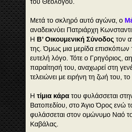
του Θεολόγου.
Μετά το σκληρό αυτό αγώνα, ο
Μ
αναδεικνύει Πατριάρχη Κωνσταντι
Η
Β’ Οικουμενική Σύνοδος
τον α
της. Όμως μια μερίδα επισκόπων τ
ευτελή λόγο. Τότε ο Γρηγόριος, α
παραίτησή του, αναχωρεί στη γενέ
τελειώνει με ειρήνη τη ζωή του, το
Η
τίμια κάρα
του φυλάσσεται στη
Βατοπεδίου, στο Άγιο Όρος ενώ τ
φυλάσσεται στον ομώνυμο Ναό τ
Καβάλας.