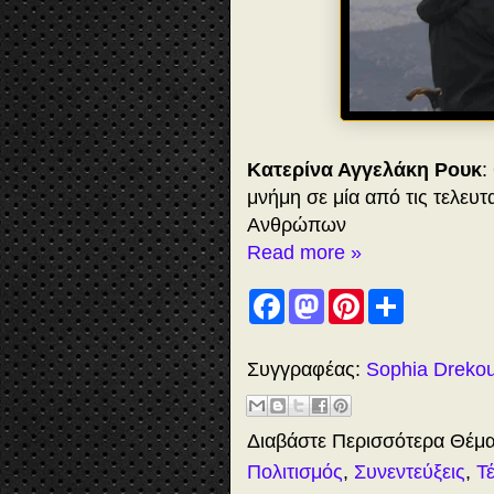
Κατερίνα Αγγελάκη Ρουκ
:
μνήμη σε μία από τις τελευτ
Ανθρώπων
Read more »
F
M
P
S
a
a
i
h
c
s
n
a
e
t
t
r
b
o
e
e
Συγγραφέας:
Sophia Dreko
o
d
r
o
o
e
k
n
s
t
Διαβάστε Περισσότερα Θέμ
Πολιτισμός
,
Συνεντεύξεις
,
Τ