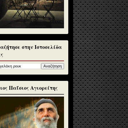
αζήτησε στην Ιστοσελίδα
ς
ιος Παΐσιος Αγιορείτης