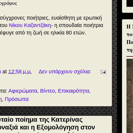
ογράφος
 σύγχρονες ποιήτριες, ευαίσθητη με ερωτική
 του
Νίκου Καζαντζάκη
- η σπουδαία ποιήτρια
H 
 έφυγε από τη ζωή σε ηλικία 80 ετών.
το
Πο
τη
u
at
12:58 μ.μ.
Δεν υπάρχουν σχόλια:
ατα:
Αφιερώματα
,
Βίντεο
,
Επικαιρότητα
,
η
,
Πρόσωπα
υταίο ποίημα της Κατερίνας
οναξιά και η Εξομολόγηση στον