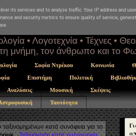
iver its services and to analyze traffic. Your IP address and use
επΑνάσταση
mance and security metrics to ensure quality of service, genera
use.
λογία • Λογοτεχνία • Τέχνες • Θε
α τη μνήμη, τον άνθρωπο και το Φ
ολογία
Σοφία Ντρέκου
Κοινωνία
Θ
οφία
Επιστήμη
Πολιτική
Βιβλιοθή
Αναλύσεις
Μουσική
Σκέψεις
 Αστροφυσική
Ταυτότητα
Γι
ταξινομημένων κατά συνάφεια για το
απ
ρουκ
.
Ταξινόμηση κατά ημερομηνία