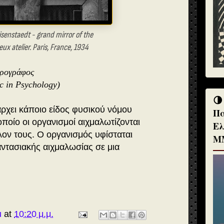
isenstaedt - grand mirror of the
ux atelier. Paris, France, 1934
θρογράφος
c in Psychology)
🌗
άρχει κάποιο είδος φυσικού νόμου
Πα
ποίο οι οργανισμοί αιχμαλωτίζονται
Ελ
λον τους. Ο οργανισμός υφίσταται
Μ
ντασιακής αιχμαλωσίας σε μια
u
at
10:20 μ.μ.