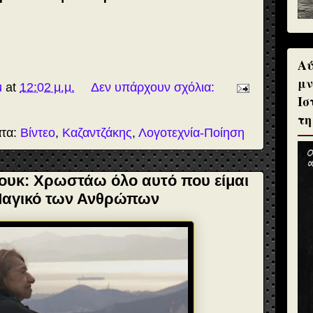
Αύ
μν
u
at
12:02 μ.μ.
Δεν υπάρχουν σχόλια:
Ισ
τη
ατα:
Βίντεο
,
Καζαντζάκης
,
Λογοτεχνία-Ποίηση
ουκ: Χρωστάω όλο αυτό που είμαι
 Μαγικό των Ανθρώπων