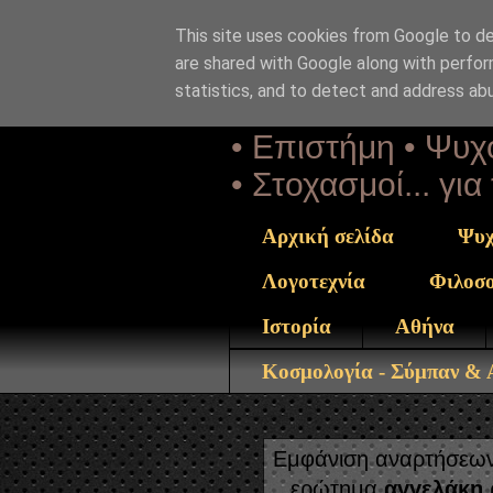
This site uses cookies from Google to del
Αέναη 
are shared with Google along with perfor
statistics, and to detect and address ab
• Επιστήμη • Ψυχο
• Στοχασμοί... γι
Αρχική σελίδα
Ψυχ
Λογοτεχνία
Φιλοσ
Ιστορία
Αθήνα
Κοσμολογία - Σύμπαν &
Εμφάνιση αναρτήσεων 
ερώτημα
αγγελάκη 