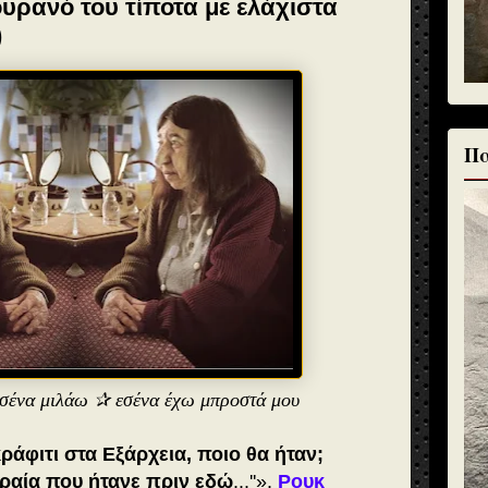
υρανό του τίποτα με ελάχιστα
)
Πα
εσένα μιλάω ✰ εσένα έχω μπροστά μου
ράφιτι στα Εξάρχεια, ποιο θα ήταν;
ωραία που ήτανε πριν εδώ
...''».
Ρουκ