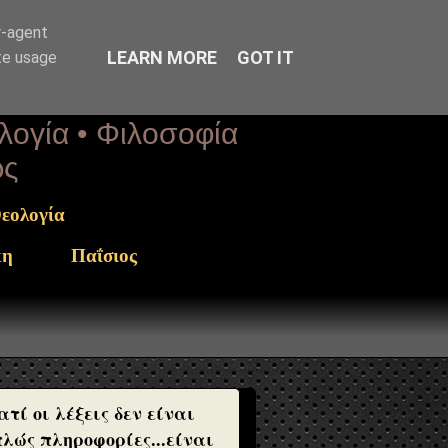
r-agent
LEARN MORE
GOT IT
te usage
ολογία • Φιλοσοφία
ως
εολογία
κη
Παΐσιος
ατί οι λέξεις δεν είναι
λώς πληροφορίες...είναι