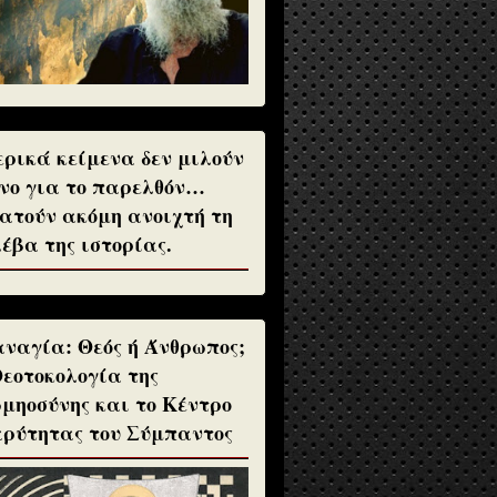
ρικά κείμενα δεν μιλούν
νο για το παρελθόν…
ατούν ακόμη ανοιχτή τη
έβα της ιστορίας.
ναγία: Θεός ή Άνθρωπος;
Θεοτοκολογία της
μηοσύνης και το Κέντρο
ρύτητας του Σύμπαντος