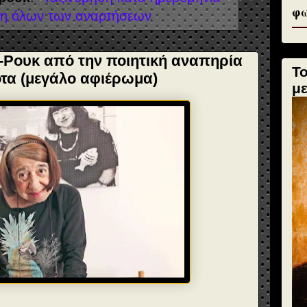
φω
η όλων των αναρτήσεων
-Ρουκ από την ποιητική αναπηρία
Τ
οτα (μεγάλο αφιέρωμα)
μ