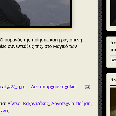
 Ο ουρανός της ποίησης και η ραγισμένη
Αν
αίες συνεντεύξεις της, στο Μαγικό των
μα
Άγ
u
at
4:31 μ.μ.
Δεν υπάρχουν σχόλια:
ατα:
Βίντεο
,
Καζαντζάκης
,
Λογοτεχνία-Ποίηση
,
έχνες