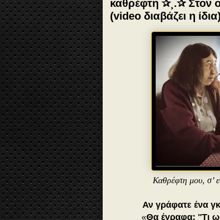
καθρέφτη ✰¸.✰ Στον ο
(video διαβάζει η ίδια
Καθρέφτη μου, σ’ 
Αν γράφατε ένα γκ
«
Θα έγραφα: ''Τι 