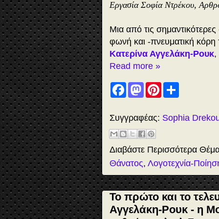
Εργασία Σοφία Ντρέκου, Αρθρ
Mια από τις σημαντικότερες
φωνή και -πνευματική κόρη
Κατερίνα Αγγελάκη-Ρουκ
,
Read more »
F
M
P
S
a
a
i
h
c
s
n
a
e
t
t
r
b
o
e
e
Συγγραφέας:
Sophia Dreko
o
d
r
o
o
e
k
n
s
t
Διαβάστε Περισσότερα Θέμ
Θάνατος
,
Λογοτεχνία-Ποίησ
Το πρώτο και το τελε
Αγγελάκη-Ρουκ - η Μ