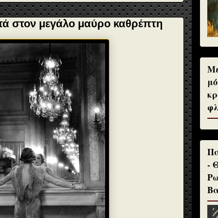
ά στον μεγάλο μαύρο καθρέπτη
Με
μό
κρ
φλ
Πα
- 
Ρω
Βα