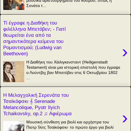
μουσικά αριστουργήματα του κόσμου, όπως η
Σονάτα τ...
Τί έγραφε η Διαθήκη του
φιλέλληνα Μπετόβεν; - Γιατί
θεωρείται ένα από τα
σημαντικότερα κείμενα του
›
Ρομαντισμού; (Ludwig van
Beethoven)
Η Διαθήκη του Χάιλιγκενσταντ (Heiligenstadt
Testament) είναι μια ιστορική επιστολή που έγραψε
ο Λούντβιχ βαν Μπετόβεν στις 6 Οκτωβρίου 1802
...
Η Μελαγχολική Σερενάτα του
Τσαϊκόφσκι 𝄞 Serenade
Melancolique, Pyotr Ilyich
›
Tchaikovsky, op.2 ♫ Αφιέρωμα
Μουσική σύνθεση για βιολί και ορχήστρα του
Πιοτρ Ίλιτς Τσαϊκόφσκι· το πρώτο έργο για βιολί