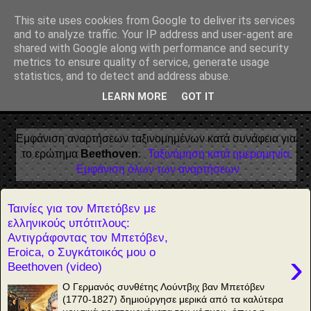
Αέναη επΑνάσταση
This site uses cookies from Google to deliver its services
and to analyze traffic. Your IP address and user-agent are
• Επιστήμη • Ψυχολογία • Λογοτεχνία • Τέχνες • Θεολογία •
shared with Google along with performance and security
Φιλοσοφία • Στοχασμοί... για τη μνήμη, τον άνθρωπο και το
metrics to ensure quality of service, generate usage
Φως
statistics, and to detect and address abuse.
LEARN MORE
GOT IT
▼
Εμφάνιση αναρτήσεων ταξινομημένων κατά συνάφεια για
το ερώτημα
Beethoven
.
Ταξινόμηση κατά ημερομηνία
Εμφάνιση όλων των αναρτήσεων
Ταινίες για τον Μπετόβεν με
ελληνικούς υπότιτλους:
Αντιγράφοντας τον Μπετόβεν,
Eroica, ο Συγκάτοικός μου ο
›
Beethoven (video)
Ο Γερμανός συνθέτης Λούντβιχ βαν Μπετόβεν
(1770-1827) δημιούργησε μερικά από τα καλύτερα