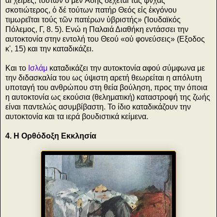
αἱ χεῖρες, τούτων ὁ μέν Ἁδης δέχεται τάς ψνχάς
σκοτιώτερος, ὁ δέ τούτων πατήρ Θεός εἰς ἐκγόνου
τιμωρεῖται τούς τῶν πατέρων ὑβριστής» (Ἰουδαϊκός
Πόλεμος, Γ, 8. 5). Ενώ η Παλαιά Διαθήκη εντάσσει την
αυτοκτονία στην εντολή του Θεού «οὐ φονεύσεις» (Εξοδος
κ', 15) και την καταδικάζει.
Και το
Ισλάμ
καταδικάζει την αυτοκτονία αφού σύμφωνα με
την διδασκαλία του ως ύψιστη αρετή θεωρείται η απόλυτη
υποταγή του ανθρώπου στη θεία βούληση, προς την όποια
η αυτοκτονία ως εκούσια (θεληματική) καταστροφή της ζωής
είναι παντελώς ασυμβίβαστη. Το ίδιο καταδικάζουν την
αυτοκτονία και τα ιερά βουδιστικά κείμενα.
4. Η Ορθόδοξη Εκκλησία