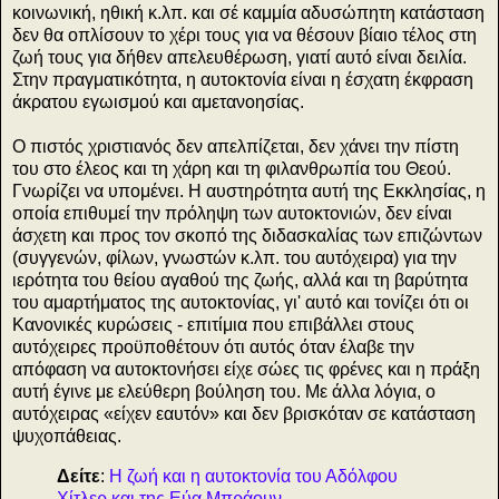
κοινωνική, ηθική κ.λπ. και σέ καμμία αδυσώπητη κατάσταση
δεν θα οπλίσουν το χέρι τους για να θέσουν βίαιο τέλος στη
ζωή τους για δήθεν απελευθέρωση, γιατί αυτό είναι δειλία.
Στην πραγματικότητα, η αυτοκτονία είναι η έσχατη έκφραση
άκρατου εγωισμού και αμετανοησίας.
Ο πιστός χριστιανός δεν απελπίζεται, δεν χάνει την πίστη
του στο έλεος και τη χάρη και τη φιλανθρωπία του Θεού.
Γνωρίζει να υπομένει. Η αυστηρότητα αυτή της Εκκλησίας, η
οποία επιθυμεί την πρόληψη των αυτοκτονιών, δεν είναι
άσχετη και προς τον σκοπό της διδασκαλίας των επιζώντων
(συγγενών, φίλων, γνωστών κ.λπ. του αυτόχειρα) για την
ιερότητα του θείου αγαθού της ζωής, αλλά και τη βαρύτητα
του αμαρτήματος της αυτοκτονίας, γι' αυτό και τονίζει ότι οι
Κανονικές κυρώσεις - επιτίμια που επιβάλλει στους
αυτόχειρες προϋποθέτουν ότι αυτός όταν έλαβε την
απόφαση να αυτοκτονήσει είχε σώες τις φρένες και η πράξη
αυτή έγινε με ελεύθερη βούληση του. Με άλλα λόγια, ο
αυτόχειρας «είχεν εαυτόν» και δεν βρισκόταν σε κατάσταση
ψυχοπάθειας.
Δείτε
:
Η ζωή και η αυτοκτονία του Αδόλφου
Χίτλερ και της Εύα Μπράουν