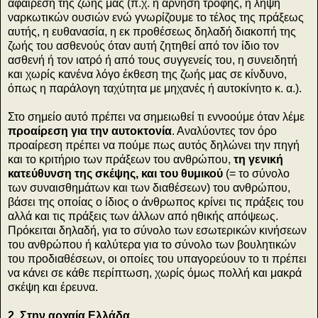
αφαίρεση της ζωής μας (π.χ. η άρνηση τροφής, η λήψη
ναρκωτικών ουσιών ενώ γνωρίζουμε το τέλος της πράξεως
αυτής, η ευθανασία, η εκ προθέσεως δηλαδή διακοπή της
ζωής του ασθενούς όταν αυτή ζητηθεί από τον ίδιο τον
ασθενή ή τον ιατρό ή από τους συγγενείς του, η συνειδητή
και χωρίς κανένα λόγο έκθεση της ζωής μας σε κίνδυνο,
όπως η παράλογη ταχύτητα με μηχανές ή αυτοκίνητο κ. α.).
Στο σημείο αυτό πρέπει να σημειωθεί τι εννοούμε όταν λέμε
προαίρεση για την αυτοκτονία
. Αναλύοντες τον όρο
προαίρεση πρέπει να πούμε πως αυτός δηλώνει την πηγή
και το κριτήριο των πράξεων του ανθρώπου,
τη γενική
κατεύθυνση της σκέψης, και του θυμικού
(= το σύνολο
των συναισθημάτων και των διαθέσεων) του ανθρώπου,
βάσει της οποίας ο ίδιος ο άνθρωπος κρίνει τις πράξεις του
αλλά και τις πράξεις των άλλων από ηθικής απόψεως.
Πρόκειται δηλαδή, για το σύνολο των εσωτερικών κινήσεων
του ανθρώπου ή καλύτερα για το σύνολο των βουλητικών
του προδιαθέσεων, οι οποίες του υπαγορεύουν το τι πρέπει
να κάνει σε κάθε περίπτωση, χωρίς όμως πολλή και μακρά
σκέψη και έρευνα.
2. Στην αρχαία Ελλάδα