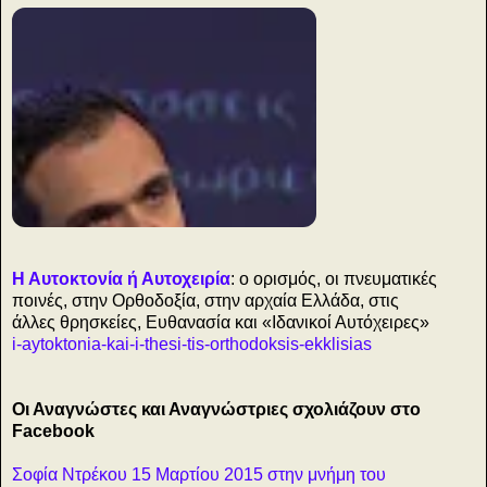
»
Η Αυτοκτονία ή Αυτοχειρία
: ο ορισμός, οι πνευματικές
ποινές, στην Ορθοδοξία, στην αρχαία Ελλάδα, στις
άλλες θρησκείες, Ευθανασία και «Ιδανικοί Αυτόχειρες»
i-aytoktonia-kai-i-thesi-tis-orthodoksis-ekklisias
Οι Αναγνώστες και Αναγνώστριες σχολιάζουν στο
Facebook
Σοφία Ντρέκου 15 Μαρτίου 2015 στην μνήμη του