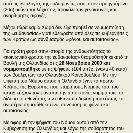
από τις ιδεολογίες της ευδαιμονίας που, στον προηγούμενο
(20ο) αιώνα τουλάχιστον, προκάλεσαν γενοκτονίες και
αναρίθμητες σφαγές.
Μέχρι τώρα καμία Χώρα δεν είχε προβεί σε νομιμοποίηση
της «ευθανασίας» γιατί εθεωρείτο από όλες τις κυβερνήσεις
των Κρατών ως συνδυασμός «φόνου και αυτοκτονίας».
Για πρώτη φορά στην ιστορία της ανθρωπότητας το
«κοινωνικό φρούτο της ευθανασίας» θεσμοθετήθηκε από τη
Βουλή της Ολλανδίας στις
28 Νοεμβρίου 2000 και
νομιμοποιήθηκε
με τις ψήφους (104 υπέρ, έναντι 40 κατά)
των βουλευτών του Ολλανδικού Κοινοβουλίου! Με την
ψήφιση του Νόμου αυτού η Ολλανδία έγινε το πρώτο
Κράτος της Ευρώπης που, παρά τους Νόμους του που
καταδικάζουν τον φόνο και την αυτοκτονία, νομιμοποιεί το
δίδυμο του θανάτου, την ευθανασία δηλαδή που όπως και
ανωτέρω σημειώθηκε είναι συνδυασμός φόνου και
αυτοκτονίας!
Με αφορμή την ψήφιση του Νόμου αυτού από την
Κυβέρνηση της Ολλανδίας και λόγω της σοβαρότητος του