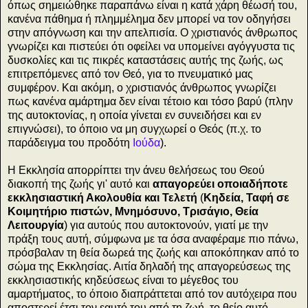
όπως σημειώθηκε παραπάνω είναι η κατά χάρη θέωσή του,
κανένα πάθημα ή πλημμέλημα δεν μπορεί να τον οδηγήσει
στην απόγνωση και την απελπισία. Ο χριστιανός άνθρωπος
γνωρίζει και πιστεύει ότι οφείλει να υπομείνει αγόγγυστα τις
δυσκολίες και τις πικρές καταστάσεις αυτής της ζωής, ως
επιτρεπόμενες από τον Θεό, για το πνευματικό μας
συμφέρον. Και ακόμη, ο χριστιανός άνθρωπος γνωρίζει
πως κανένα αμάρτημα δεν είναι τέτοιο και τόσο βαρύ (πλην
της αυτοκτονίας, η οποία γίνεται εν συνειδήσει και εν
επιγνώσει), το όποιο να μη συγχωρεί ο Θεός (π.χ. το
παράδειγμα του προδότη
Ιούδα
).
Η Εκκλησία απορρίπτει την άνευ θελήσεως του Θεού
διακοπή της ζωής γι' αυτό και
απαγορεύει οποιαδήποτε
εκκλησιαστική Ακολουθία και Τελετή
(
Κηδεία, Ταφή σε
Κοιμητήριο πιστών, Μνημόσυνο, Τρισάγιο, Θεία
Λειτουργία
) για αυτούς που αυτοκτονούν, γιατί με την
πράξη τους αυτή, σύμφωνα με τα όσα αναφέραμε πιο πάνω,
πρόσβαλαν τη θεία δωρεά της ζωής και αποκόπηκαν από το
σώμα της Εκκλησίας. Αιτία δηλαδή της απαγορεύσεως της
εκκλησιαστικής κηδεύσεως είναι το μέγεθος του
αμαρτήματος, το όποιο διαπράττεται από τον αυτόχειρα που
αποστερεί έτσι τον εαυτό του από τη ζωή, το θείο αυτό