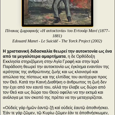
Πίνακας ζωγραφικής «Η αυτοκτονία» του Εντουάρ Μανέ (1877–
1881)
Edouard Manet - Le Suicidé - The Yorck Project (2002)
Η χριστιανική διδασκαλία θεωρεί την αυτοκτονία ως ένα
από τα μεγαλύτερα αμαρτήματα
, η δε Ορθόδοξη
Εκκλησία στηριζόμενη στην Αγία Γραφή και στην Ιερά
Παράδοση θεωρεί την αυτοκτονία ως έγκλημα εναντίον της
ιερότητας της ανθρώπινης ζωής και ως κλονισμό και
απώλεια της πίστεως και της ελπίδας του αυτόχειρα προς
τον Θεό. Κατά την Καινή Διαθήκη ο άνθρωπος τη ζωή δεν
την έχει από τον εαυτό του, αλλά την έλαβε ως δώρο από
τον Θεό και ως δώρο του Θεού οφείλει να την εκτιμά και
ανάλογα με τον σκοπό της πρέπει να την μεταχειρίζεται.
«Οὐδείς γάρ ἡμῶν ἑαντῷ ζῇ καί οὐδείς ἑαυτῷ ἀποθνήσκει.
Ἐάν τε γάρ ζῶμεν, τῷ Κυρίω ζῶμεν ἐάν τε ἀποθνήσκωμεν,