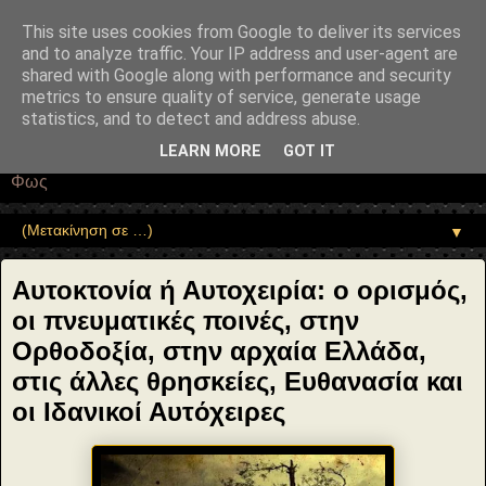
"copyrightHolder": { "@type": "Person", "name": "Sophia Drekou" },
"potentialAction": { "@type": "ReadAction", "target":
This site uses cookies from Google to deliver its services
"https://www.sophia-ntrekou.gr/2013/09/i-aytoktonia-kai-i-thesi-tis-
and to analyze traffic. Your IP address and user-agent are
orthodoksis-ekklisias.html" } }
shared with Google along with performance and security
Αέναη επΑνάσταση
metrics to ensure quality of service, generate usage
statistics, and to detect and address abuse.
• Επιστήμη • Ψυχολογία • Λογοτεχνία • Τέχνες • Θεολογία •
LEARN MORE
GOT IT
Φιλοσοφία • Στοχασμοί... για τη μνήμη, τον άνθρωπο και το
Φως
▼
Αυτοκτονία ή Αυτοχειρία: ο ορισμός,
οι πνευματικές ποινές, στην
Ορθοδοξία, στην αρχαία Ελλάδα,
στις άλλες θρησκείες, Ευθανασία και
οι Ιδανικοί Αυτόχειρες