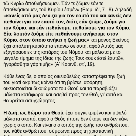
τῶ Κνρίω ἀποθνήσκωμεν. Ἐάν τε ζῶμεν ἐάν τε
ἀποθνήσκωμεν, τοῦ Κυρίου ἐσμέν» (Ρωμ. ιδ', 7 - 8). Δηλαδή
«
κανείς από μας δεν ζει για τον εαυτό του και κανείς δεν
πεθαίνει για τον εαυτό τον, διότι, εάν ζούμε, ζούμε για
τον Κύριο, και εάν πεθαίνομε, πεθαίνομε για τον Κύριο.
Είτε λοιπόν ζούμε είτε πεθαίνουμε ανήκουμε στον
Κύριο, στον όποιο ανήκει η ζωή μας
» και μόνος Εκείνος
έχει απόλυτη κυριότητα επάνω σε αυτή, αφού Αυτός μας
εξαγόρασε εκ της κατάρας του Νόμου και μάλιστα με το
μεγάλο τίμημα της ίδιας της ζωής Του: «οὐκ ἐστέ ἑαυτῶν,
ἠγοράσθητε γάρ τιμῆς» (Α' Κορινθ. στ', 19).
Κάθε ένας δε, ο οποίος οικειοθελώς καταστρέφει την ζωή
του γιατί ακρίτως κρίνει ότι τη βρίσκει αφόρητη,
οικειοποιείται δικαιώματα του Θεού και τα παραβιάζει
μάλιστα κατάφωρα, και ασεβεί προς τον Θεό, γι' αυτό και
θεωρείται ασυγχώρητος.
Η ζωή, ως δώρο του Θεού
, έχει συγκεκριμένο και υψηλό
μάλιστα σκοπό, αφού ο Θεός τίποτε δεν έκαμε και δεν κάνει
χωρίς σκοπό. Και είναι ο σκοπός της ζωής του ανθρώπου,
του κάθε ανθρώπου, σύμφωνα προς τη χριστιανική