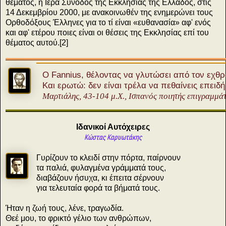
θέματος, η Ιερά Σύνοδος της Εκκλησίας της Ελλάδος, στις
14 Δεκεμβρίου 2000, με ανακοινωθέν της ενημερώνει τους
Ορθοδόξους Έλληνες για το τί είναι «ευθανασία» αφ' ενός
και αφ' ετέρου ποιες είναι οι θέσεις της Εκκλησίας επί του
θέματος αυτού.[2]
Ο Fannius, θέλοντας να γλυτώσει από τον εχθρ
Και ερωτώ: δεν είναι τρέλα να πεθαίνεις επειδ
Μαρτιάλης, 43-104 μ.Χ., Ισπανός ποιητής επιγραμμά
Ιδανικοί Αυτόχειρες
Κώστας Καρυωτάκης
Γυρίζουν το κλειδί στην πόρτα, παίρνουν
τα παλιά, φυλαγμένα γράμματά τους,
διαβάζουν ήσυχα, κι έπειτα σέρνουν
για τελευταία φορά τα βήματά τους.
Ήταν η ζωή τους, λένε, τραγωδία.
Θεέ μου, το φρικτό γέλιο των ανθρώπων,