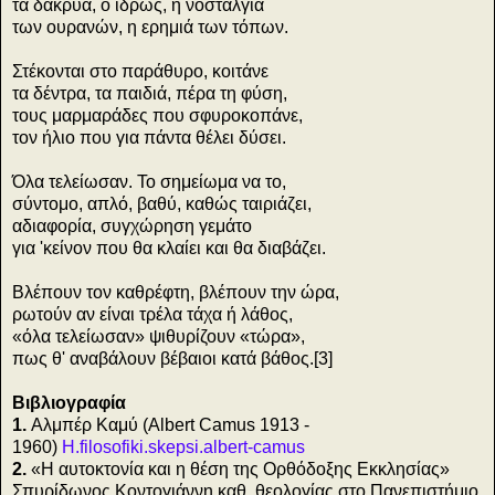
τα δάκρυα, ο ίδρως, η νοσταλγία
των ουρανών, η ερημιά των τόπων.
Στέκονται στο παράθυρο, κοιτάνε
τα δέντρα, τα παιδιά, πέρα τη φύση,
τους μαρμαράδες που σφυροκοπάνε,
τον ήλιο που για πάντα θέλει δύσει.
Όλα τελείωσαν. Το σημείωμα να το,
σύντομο, απλό, βαθύ, καθώς ταιριάζει,
αδιαφορία, συγχώρηση γεμάτο
για 'κείνον που θα κλαίει και θα διαβάζει.
Βλέπουν τον καθρέφτη, βλέπουν την ώρα,
ρωτούν αν είναι τρέλα τάχα ή λάθος,
«όλα τελείωσαν» ψιθυρίζουν «τώρα»,
πως θ' αναβάλουν βέβαιοι κατά βάθος.[3]
Βιβλιογραφία
1.
Αλμπέρ Καμύ (Albert Camus 1913 -
1960)
H.filosofiki.skepsi.albert-camus
2.
«Η αυτοκτονία και η θέση της Ορθόδοξης Εκκλησίας»
Σπυρίδωνος Κοντογιάννη καθ. θεολογίας στο Πανεπιστήμιο