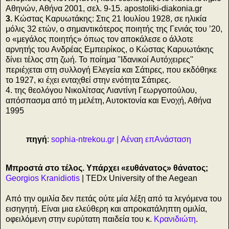
Αθηνών, Αθήνα 2001, σελ. 9-15. apostoliki-diakonia.gr
3.
Κώστας Καρυωτάκης: Στις 21 Ιουλίου 1928, σε ηλικία
μόλις 32 ετών, ο σημαντικότερος ποιητής της Γενιάς του ’20,
ο «μεγάλος ποιητής» όπως τον αποκάλεσε ο άλλοτε
αρνητής του Ανδρέας Εμπειρίκος, ο Κώστας Καρυωτάκης
δίνει τέλος στη ζωή. Το ποίημα ''Ιδανικοί Αυτόχειρες''
περιέχεται στη συλλογή Ελεγεία και Σάτιρες, που εκδόθηκε
το 1927, κι έχει ενταχθεί στην ενότητα Σάτιρες.
4. της θεολόγου Νικολίτσας Λιαντίνη Γεωργοπούλου,
απόσπασμα από τη μελέτη, Αυτοκτονία και Ενοχή, Αθήνα
1995
πηγή
:
sophia-ntrekou.gr | Αέναη επΑνάσταση
Μπροστά στο τέλος. Υπάρχει «ευθάνατος» θάνατος;
Georgios Kranidiotis
| TEDx University of the Aegean
Από την ομιλία δεν πετάς ούτε μία λέξη από τα λεγόμενα του
εισηγητή. Είναι μια ελεύθερη και απροκατάληπτη ομιλία,
οφειλόμενη στην ευρύτατη παιδεία του κ.
Κρανιδιώτη
.