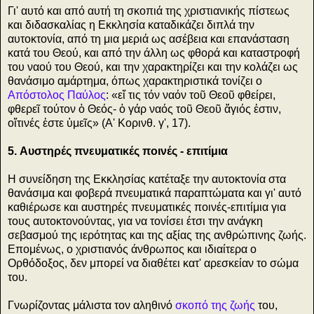
Γι' αυτό και από αυτή τη σκοπιά της χριστιανικής πίστεως
και διδασκαλίας η Εκκλησία καταδικάζει διπλά την
αυτοκτονία, από τη μια μεριά ως ασέβεια και επανάσταση
κατά του Θεού, και από την άλλη ως φθορά και καταστροφή
του ναού του Θεού, και την χαρακτηρίζει και την κολάζει ως
θανάσιμο αμάρτημα, όπως χαρακτηριστικά τονίζει ο
Απόστολος Παύλος
: «εἴ τις τόν ναόν τοῦ Θεοῦ φθείρει,
φθερεῖ τούτον ὁ Θεός- ὁ γάρ ναός τοῦ Θεοῦ ἅγιός ἐστιν,
οἵτινές ἐστε ὑμεῖς» (Α' Κορινθ. γ', 17).
5. Αυστηρές πνευματικές ποινές - επιτίμια
Η συνείδηση της Εκκλησίας κατέταξε την αυτοκτονία στα
θανάσιμα και φοβερά πνευματικά παραπτώματα και γι' αυτό
καθιέρωσε και αυστηρές πνευματικές ποινές-επιτίμια για
τους αυτοκτονούντας, για να τονίσει έτσι την ανάγκη
σεβασμού της ιερότητας και της αξίας της ανθρώπινης ζωής.
Επομένως, ο χριστιανός άνθρωπος και ιδιαίτερα ο
Ορθόδοξος, δεν μπορεί να διαθέτει κατ' αρεσκείαν το σώμα
του.
Γνωρίζοντας μάλιστα τον αληθινό
σκοπό της ζωής
του,