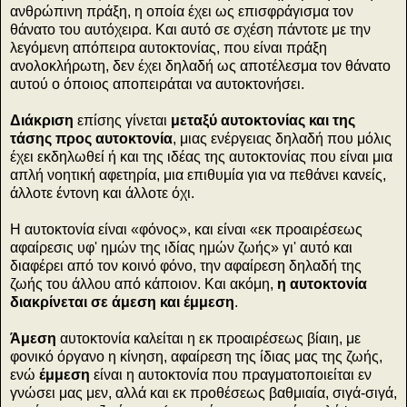
ανθρώπινη πράξη, η οποία έχει ως επισφράγισμα τον
θάνατο του αυτόχειρα. Και αυτό σε σχέση πάντοτε με την
λεγόμενη απόπειρα αυτοκτονίας, που είναι πράξη
ανολοκλήρωτη, δεν έχει δηλαδή ως αποτέλεσμα τον θάνατο
αυτού ο όποιος αποπειράται να αυτοκτονήσει.
Διάκριση
επίσης γίνεται
μεταξύ αυτοκτονίας και της
τάσης προς αυτοκτονία
, μιας ενέργειας δηλαδή που μόλις
έχει εκδηλωθεί ή και της ιδέας της αυτοκτονίας που είναι μια
απλή νοητική αφετηρία, μια επιθυμία για να πεθάνει κανείς,
άλλοτε έντονη και άλλοτε όχι.
Η αυτοκτονία είναι «φόνος», και είναι «εκ προαιρέσεως
αφαίρεσις υφ' ημών της ιδίας ημών ζωής» γι' αυτό και
διαφέρει από τον κοινό φόνο, την αφαίρεση δηλαδή της
ζωής του άλλου από κάποιον. Και ακόμη,
η αυτοκτονία
διακρίνεται σε άμεση και έμμεση
.
Άμεση
αυτοκτονία καλείται η εκ προαιρέσεως βίαιη, με
φονικό όργανο η κίνηση, αφαίρεση της ίδιας μας της ζωής,
ενώ
έμμεση
είναι η αυτοκτονία που πραγματοποιείται εν
γνώσει μας μεν, αλλά και εκ προθέσεως βαθμιαία, σιγά-σιγά,