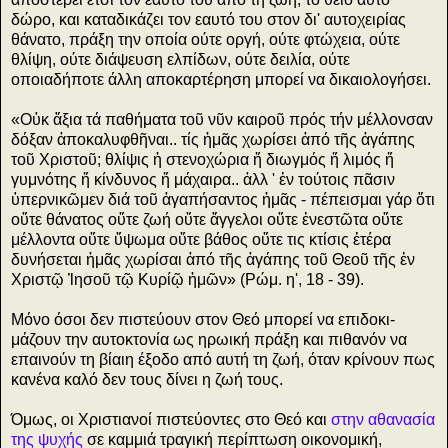
δώρο, και καταδικάζει τον εαυτό του στον δι' αυτοχειρίας
θάνατο, πράξη την οποία ούτε οργή, ούτε φτώχεια, ούτε
θλίψη, ούτε διάψευση ελπίδων, ούτε δειλία, ούτε
οποιαδήποτε άλλη αποκαρτέρηση μπορεί να δικαιολογήσει.
«Οὐκ ἄξια τά παθήματα τοῦ νῦν καιροῦ πρός τήν μέλλονσαν
δόξαν ἀποκαλυφθῆναι.. τίς ἡμᾶς χωρίσει ἀπό τῆς ἀγάπης
τοῦ Χριστοῦ; θλίψις ἡ στενοχώρια ἤ διωγμός ἤ λιμός ἤ
γυμνότης ἤ κίνδυνος ἤ μάχαιρα.. ἀλλ ' ἐν τούτοις πᾶσιν
ὑπερνικῶμεν διά τοῦ ἀγαπήσαντος ἡμᾶς - πέπεισμαι γάρ ὅτι
οὔτε θάνατος οὔτε ζωή οὔτε ἄγγελοι οὔτε ἐνεστῶτα οὔτε
μέλλοντα οὔτε ὕψωμα οὔτε βάθος οὔτε τις κτίσις ἑτέρα
δυνήσεται ἡμᾶς χωρίσαι ἀπό τῆς ἀγάπης τοῦ Θεοῦ τῆς ἐν
Χριστῷ Ἰησοῦ τῷ Κυρίῷ ἡμῶν» (Ρώμ­. η', 18 - 39).
Μόνο όσοι δεν πιστεύουν στον Θεό μπορεί να επιδοκι­
μάζουν την αυτοκτονία ως ηρωική πράξη και πιθανόν να
επαινούν τη βίαιη έξοδο από αυτή τη ζωή, όταν κρίνουν πως
κανένα καλό δεν τους δίνει η ζωή τους.
Όμως, οι Χριστιανοί πιστεύοντες στο Θεό και
στην αθανασία
της ψυχής
σε καμμιά τραγική περίπτωση οικονομική,