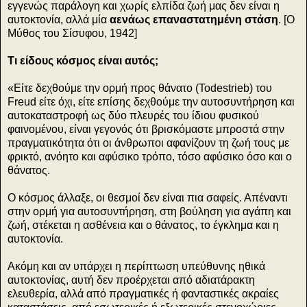
εγγενώς παράλογη και χωρίς ελπίδα ζωή μας δεν είναι η
αυτοκτονία, αλλά μία
αενάως επαναστατημένη στάση
. [Ο
Μύθος του Σίσυφου, 1942]
Τι είδους κόσμος είναι αυτός;
«Είτε δεχθούμε την ορμή προς θάνατο (Todestrieb) του
Freud είτε όχι, είτε επίσης δεχθούμε την αυτοσυντήρηση και
αυτοκαταστροφή ως δύο πλευρές του ίδιου φυσικού
φαινομένου, είναι γεγονός ότι βρισκόμαστε μπροστά στην
πραγματικότητα ότι οι άνθρωποι αφανίζουν τη ζωή τους με
φρικτό, ανόητο και αφύσικο τρόπο, τόσο αφύσικο όσο και ο
θάνατος.
Ο κόσμος άλλαξε, οι θεσμοί δεν είναι πια σαφείς. Απέναντι
στην ορμή για αυτοσυντήρηση, στη βούληση για αγάπη και
ζωή, στέκεται η ασθένεια και ο θάνατος, το έγκλημα και η
αυτοκτονία.
Ακόμη και αν υπάρχει η περίπτωση υπεύθυνης ηθικά
αυτοκτονίας, αυτή δεν προέρχεται από αδιατάρακτη
ελευθερία, αλλά από πραγματικές ή φανταστικές ακραίες