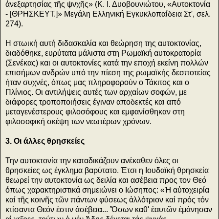
ἀνεξαρτησίας τῆς ψνχῆς» (Κ. Ι. Δυοβουνιώτου, «Αυτοκτονία
- [ΘΡΗΣΚΕΥΤ.]» Μεγάλη Ελληνική Εγκυκλοπαίδεια Στ', σελ.
274).
Η στωική αυτή διδασκαλία και θεώρηση της αυτοκτονίας,
διαδόθηκε, ευρύτατα μάλιστα στη Ρωμαϊκή αυτοκρατορία
(Σενέκας) και οι αυτοκτονίες κατά την εποχή εκείνη πολλών
επισήμων ανδρών υπό την πίεση της ρωμαϊκής δεσποτείας
ήταν συχνές, όπως μας πληροφορούν ο Τάκιτος και ο
Πλίνιος. Οι αντιλήψεις αυτές των αρχαίων σοφών, με
διάφορες τροποποιήσεις έγιναν αποδεκτές και από
μεταγενέστερους φιλοσόφους και εμφανίσθηκαν στη
φιλοσοφική σκέψη των νεωτέρων χρόνων.
3. Οι άλλες θρησκείες
Την αυτοκτονία την καταδικάζουν ανέκαθεν όλες οι
θρησκείες ως έγκλημα βαρύτατο. Έτσι η Ιουδαϊκή θρησκεία
θεωρεί την αυτοκτονία ως δειλία και ασέβεια προς τον Θεό
όπως χαρακτηριστικά σημειώνει ο Ιώσηπος: «Ἡ αὐτοχειρία
καί τῆς κοινῆς τῶν πάντων φύσεως ἀλλότριον καί πρός τόν
κτίσαντα Θεόν ἐστιν ἀσέβεια... Ὅσων καθ' ἑαυτῶν ἐμάνησαν