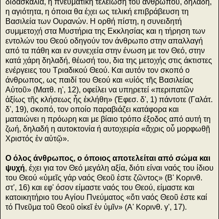
διδασκαλία, η πνευματική τελείωση του ανθρώπου, δηλαδή,
η αγιότητα, η όποια θα έχει ως τελική επιβράβευση τη
Βασιλεία των Ουρανών. Η ορθή πίστη, η συνειδητή
συμμετοχή στα Μυστήρια της Εκκλησίας και η τήρηση των
εντολών του Θεού οδηγούν τον άνθρωπο στην απαλλαγή
από τα πάθη και εν συνεχεία στην ένωση με τον Θεό, στην
κατά χάρη δηλαδή, θέωσή του, δια της μετοχής στις άκτιστες
ενέργειες του Τριαδικού Θεού. Και αυτόν τον σκοπό ο
άνθρωπος, ως παιδί του Θεού και «υἱός τῆς Βασιλείας
Αὐτοῦ» (Ματθ. η', 12), οφείλει να υπηρετεί «περιπατῶν
ἀξίως τῆς κλήσεως ἧς ἐκλήθη» (Έφεσ. δ', 1) πάντοτε (Γαλάτ.
δ', 19), σκοπό, τον οποίο παραβιάζει κατάφορα και
ματαιώνει η πρόωρη και με βίαιο τρόπο έξοδος από αυτή τη
ζωή, δηλαδή η αυτοκτονία ή αυτοχειρία «ἄχρις οὗ μορφωθῇ
Χριστός ἐν αὐτῷ».
Ο όλος άνθρωπος, ο όποιος αποτελείται από σώμα και
ψυχή
, έχει για τον Θεό μεγάλη αξία, διότι είναι ναός του ίδιου
του Θεού «ὑμεῖς γάρ ναός Θεοῦ ἐστε ζῶντος» (Β' Κορινθ.
στ', 16) και εφ' όσον είμαστε ναός του Θεού, είμαστε και
κατοικητήριο του Αγίου Πνεύματος «ὅτι ναός Θεοῦ ἐστε καί
τό Πνεῦμα τοῦ Θεοῦ οἰκεῖ ἐν ὑμῖν» (Α' Κορινθ. γ', 17).