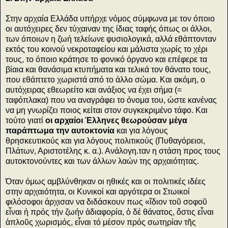
Στην αρχαία Ελλάδα υπήρχε νόμος σύμφωνα με τον όποιο
οι αυτόχειρες δεν τύχαιναν της ίδιας ταφής όπως οι άλλοι,
των όποιων η ζωή τελείωνε φυσιολογικά, αλλά εθάπτονταν
εκτός του κοινού νεκροταφείου και μάλιστα χωρίς το χέρι
τους, το όποιο κράτησε το φονικό όργανο και επέφερε τα
βίαια και θανάσιμα κτυπήματα και τελικά τον θάνατο τους,
που εθάπτετο χωριστά από το άλλο σώμα. Και ακόμη, ο
αυτόχειρας εθεωρείτο και ανάξιος να έχει σήμα (=
ταφόπλακα) που να αναγράφει το όνομα του, ώστε κανένας
να μη γνωρίζει ποιος κείται στον συγκεκριμένο τάφο. Και
τούτο γιατί
οι αρχαίοι Έλληνες θεωρούσαν μέγα
παράπτωμα την αυτοκτονία
και για λόγους
θρησκευτικούς και για λόγους πολιτικούς (Πυθαγόρειοι,
Πλάτων, Αριστοτέλης κ. α.). Ανάλογη.ταν η στάση προς τους
αυτοκτονούντες και των άλλων λαών της αρχαιότητας.
Όταν όμως αμβλύνθηκαν οι ηθικές και οι πολιτικές ιδέες
στην αρχαιότητα, οι Κυνικοί και αργότερα οι Στωικοί
φιλόσοφοι άρχισαν να διδάσκουν πως «ἴδιον τοῦ σοφοῦ
εἶναι ἡ πρός τήν ζωήν ἀδιαφορία, ὁ δέ θάνατος, ὅστις εἶναι
ἁπλοῦς χωρισμός, εἶναι τό μέσον πρός σωτηρίαν τῆς