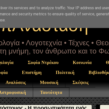
rekou" }, "potentialAction": { "@type": "ReadAction", "ta
mos.html" } }
iver its services and to analyze traffic. Your IP address and use
mance and security metrics to ensure quality of service, genera
επΑνάσταση
use.
λογία • Λογοτεχνία • Τέχνες • Θε
α τη μνήμη, τον άνθρωπο και το Φ
ολογία
Σοφία Ντρέκου
Κοινωνία
Θ
οφία
Επιστήμη
Πολιτική
Βιβλιοθή
Αναλύσεις
Μουσική
Σκέψεις
 Αστροφυσική
Ταυτότητα
σόστομος - Η προσωπικότητα ενός