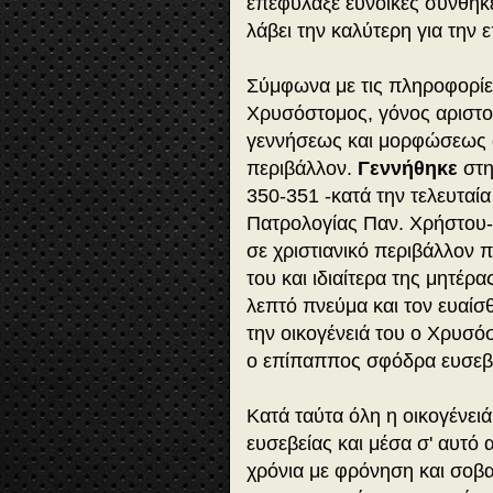
επεφύλαξε ευνοϊκές συνθήκε
λάβει την καλύτερη για την
Σύμφωνα με τις πληροφορίε
Χρυσόστομος, γόνος αριστοκ
γεννήσεως και μορφώσεως α
περιβάλλον.
Γεννήθηκε
στη
350-351 -κατά την τελευταί
Πατρολογίας Παν. Χρήστου- 
σε χριστιανικό περιβάλλον 
του και ιδιαίτερα της μητέρ
λεπτό πνεύμα και τον ευαίσ
την οικογένειά του ο Χρυσό
ο επίπαππος σφόδρα ευσεβεί
Κατά ταύτα όλη η οικογένει
ευσεβείας και μέσα σ' αυτό
χρόνια με φρόνηση και σοβ