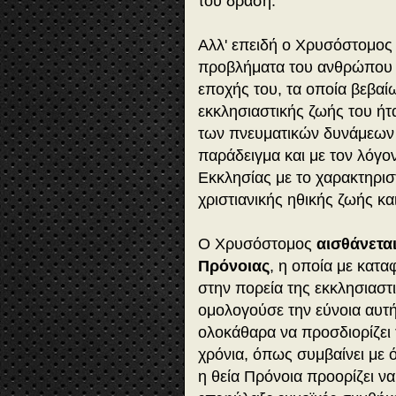
του δράση.
Αλλ' επειδή ο Χρυσόστομο
προβλήματα του ανθρώπου κ
εποχής του, τα οποία βεβαίω
εκκλησιαστικής ζωής του ήτ
των πνευματικών δυνάμεων 
παράδειγμα και με τον λόγον 
Εκκλησίας με το χαρακτηρισ
χριστιανικής ηθικής ζωής κα
Ο Χρυσόστομος
αισθάνεται
Πρόνοιας
, η οποία με κατ
στην πορεία της εκκλησιαστι
ομολογούσε την εύνοια αυτή
ολοκάθαρα να προσδιορίζει
χρόνια, όπως συμβαίνει με 
η θεία Πρόνοια προορίζει να