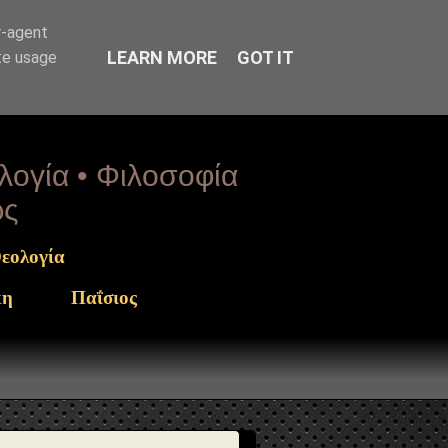
rget": "https://www.sophia-ntrekou.gr/2013/11/o-
r-agent
LEARN MORE
GOT IT
te usage
ολογία • Φιλοσοφία
ως
εολογία
κη
Παΐσιος