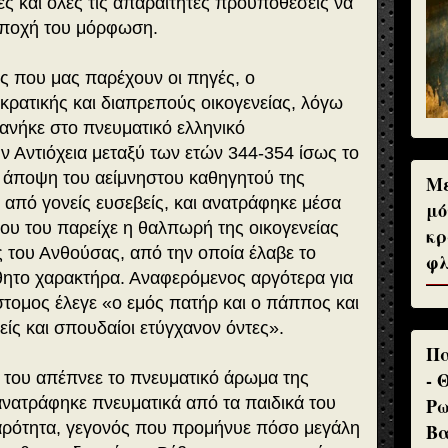
ς και όλες τις απαραίτητες προϋποθέσεις να
 εποχή του μόρφωση.
ς που μας παρέχουν οι πηγές, ο
ρατικής και διαπρεπούς οικογενείας, λόγω
νήκε στο πνευματικό ελληνικό
ν Αντιόχεια μεταξύ των ετών 344-354 ίσως το
α άποψη του αείμνηστου καθηγητού της
Με
από γονείς ευσεβείς, και ανατράφηκε μέσα
μό
που του παρείχε η θαλπωρή της οικογενείας
κρ
ας του Ανθούσας, από την οποία έλαβε το
φλ
θητο χαρακτήρα. Αναφερόμενος αργότερα για
στομος έλεγε «ο εμός πατήρ και ο πάππος και
ς και σπουδαίοι ετύγχανον όντες».
Πα
- 
ά του απέπνεε το πνευματικό άρωμα της
Ρω
 ανατράφηκε πνευματικά από τα παιδικά του
αρότητα, γεγονός που προμήνυε πόσο μεγάλη
Βα