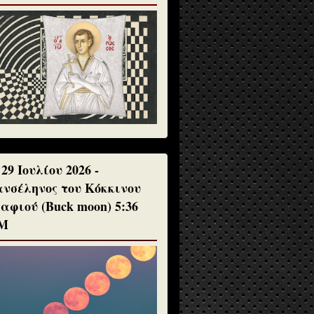
 29 Ιουλίου 2026 -
νσέληνος του Κόκκινου
αφιού (Buck moon) 5:36
Μ