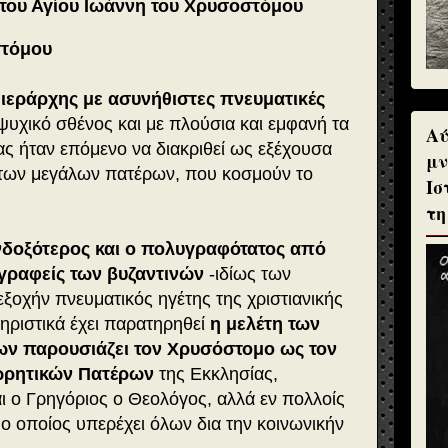
του Αγίου Ιωάννη του Χρυσοστόμου
στόμου
,
ιεράρχης με ασυνήθιστες πνευματικές
ψυχικό σθένος και με πλούσια και εμφανή τα
Αύ
ας ήταν επόμενο να διακριθεί ως εξέχουσα
μν
των μεγάλων πατέρων, που κοσμούν το
Ισ
τη
νδοξότερος και ο πολυγραφότατος από
γραφείς των βυζαντινών
-ιδίως των
εξοχήν πνευματικός ηγέτης της χριστιανικής
ηριστικά έχει παρατηρηθεί
η μελέτη των
ν παρουσιάζει τον Χρυσόστομο ως τον
ωρητικών Πατέρων
της Εκκλησίας,
ι ο Γρηγόριος ο Θεολόγος, αλλά εν πολλοίς
 ο οποίος υπερέχει όλων δια την κοινωνικήν