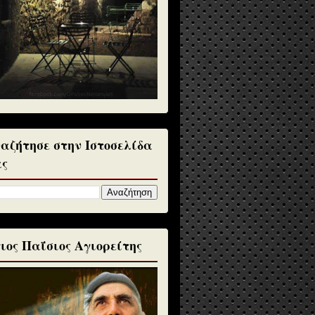
αζήτησε στην Ιστοσελίδα
ς
ιος Παΐσιος Αγιορείτης