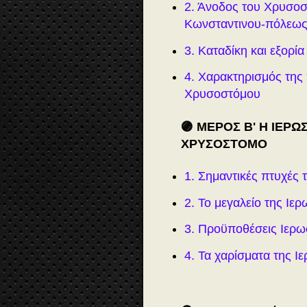
2. Άνοδος του Χρυσοσ
Κωνσταντινου-πόλεω
3. Καταδίκη και εξορί
4. Χαρακτηρισμός της
Χρυσοστόμου
🟣 ΜΕΡΟΣ Β' Η ΙΕΡ
ΧΡΥΣΟΣΤΟΜΟ
1. Σημαντικές πτυχές 
2. Το μεγαλείο της Ιε
3. Προϋποθέσεις Ιερ
4. Τα χαρίσματα της 