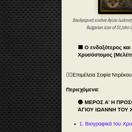
Βουλγαρική εικόνα Αγίου Ιωάννη
Bulgarian icon of St.John
🟩 Ο ενδοξότερος και
Χρυσόστομος (Μελέτη
✍🏻Επιμέλεια Σοφία Ντρέκου
Περιεχόμενα
:
🟣 ΜΕΡΟΣ Α'
Η ΠΡΟΣ
ΑΓΙΟΥ ΙΩΑΝΝΗ ΤΟΥ
1. Βιογραφικά του Χρ