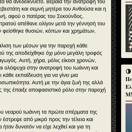
α θα ανεδεικνύετο. Βέβαια την ανατροφή του
εβεστάτη και σεμνή μητέρα του Ανθούσα και η
ανή, αφού ο πατέρας του Σεκούνδος,
τρατού απέθανε ολίγον μετά την γέννησή του
ν φείσθηκε θυσιών, κόπων και χρημάτων.
άλιση των μέσων για την παροχή κάθε
ύ της αποδείχθηκε όχι μόνο μεγάλη τροφός
αγωγός. Αυτή, χήρα, μόλις είκοσι χρονών,
αι ολόψυχα στην ανατροφή του Ιωάννη και
🌗
 κάθε εκπαίδευση για να γίνει μια
Πα
οσωπικότητα. Αυτή με την άγια ζωή της αλλά
Ελ
ές της έπαιξε αποφασιστικό ρόλο στην παροχή
Μ
ου νεαρού Ιωάννη τα πρώτα σπέρματα της
ν έστρεψε από μικρό προς την τέλεια και
 ήταν δυνατόν να είχε λεχθεί και για τη