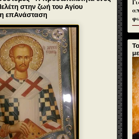
Γι
ελέτη στην ζωή του Αγίου
απ
αη επΑνάσταση
φω
Τ
μ