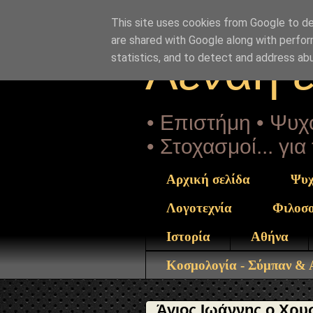
"copyrightHolder": { "@type": "Person", "name": "Sophia D
endoxoteros-kai-polygrafotatos-agios-iwannis-o-xrysosto
This site uses cookies from Google to del
are shared with Google along with perfor
Αέναη 
statistics, and to detect and address ab
• Επιστήμη • Ψυχο
• Στοχασμοί... γι
Αρχική σελίδα
Ψυχ
Λογοτεχνία
Φιλοσ
Ιστορία
Αθήνα
Κοσμολογία - Σύμπαν &
Άγιος Ιωάννης ο Χρυ