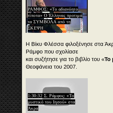
ΡΑΜΦΟΣ: «Το αδιανόητο
τίποτα» Ο Έλληνας προτιμά
τα ΣΥΜΒΟΛΑ από τη
ΣΚΕΨΗ
Η Βίκυ Φλέσσα φιλοξένησε στα Άκρ
Ράμφο που σχολίασε
και συζήτησε για το βιβλίο του «
Το 
Θεοφάνεια του 2007.
1:30:32 Σ. Ράμφος: «Το
μυστικό του Ιησού» στα
Άκρα