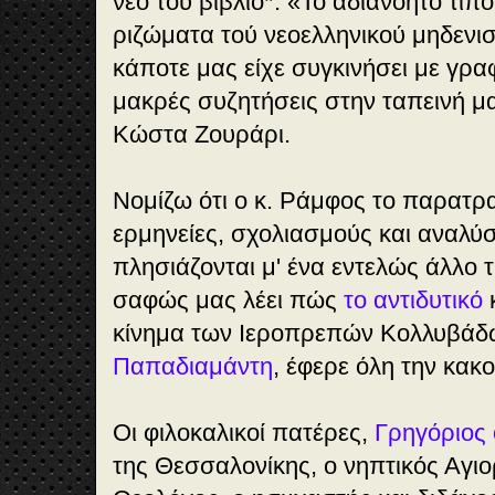
νέο του βιβλίο*: «Το αδιανόητο τίπ
ριζώματα τού νεοελληνικού μηδενισ
κάποτε μας είχε συγκινήσει με γραφ
μακρές συζητήσεις στην ταπεινή μα
Κώστα Ζουράρι.
Νομίζω ότι ο κ. Ράμφος το παρατραβ
ερμηνείες, σχολιασμούς και αναλύσ
πλησιάζονται μ' ένα εντελώς άλλο
σαφώς μας λέει πώς
το αντιδυτικό
κ
κίνημα των Ιεροπρεπών Κολλυβάδω
Παπαδιαμάντη
, έφερε όλη την κακ
Οι φιλοκαλικοί πατέρες,
Γρηγόριος
της Θεσσαλονίκης, ο νηπτικός Αγιο