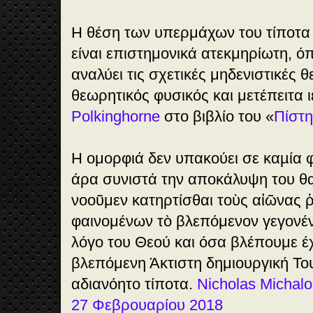
Η θέση των υπερμάχων του τίποτα 
είναι επιστημονικά ατεκμηρίωτη, 
αναλύει τις σχετικές μηδενιστικές 
θεωρητικός φυσικός και μετέπειτα 
Polkinghorne
στο βιβλίο του «
Πίστη
Η ομορφιά δεν υπακούει σε καµία φ
άρα συνιστά την αποκάλυψη του θα
νοοῦμεν κατηρτίσθαι τοὺς αἰῶνας ῥή
φαινομένων τὸ βλεπόμενον γεγονέν
λόγο του Θεού και όσα βλέπουμε έχ
βλεπόμενη Άκτιστη δημιουργική Του
αδιανόητο τίποτα.
Nicholas Michalo
27 Φεβρουαρίου 2018