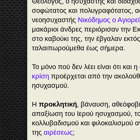
Θεολόγος, ο ησυχαστής και διδάχος
σοφώτατος και πολυγραφότατος, α
νεοησυχαστής
Νικόδημος ο Αγιορεί
μακάριοι άνδρες περιόρισαν την Εκ
στο καβούκι της, την έβγαλαν εκτός
ταλαιπωρούμεθα έως σήμερα.
Το μόνο πού δεν λέει είναι ότι και η
κρίση
προέρχεται από την ακολούθ
ησυχασμού.
Η
προκλητική
, βάναυση, αθεόφοβ
απαξίωση του Ιερού ησυχασμού, τ
κολλυβαδισμού και φιλοκαλισμού αγ
της
αιρέσεως
;