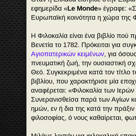
εφημερίδα «
Le Monde
» έγραφε: «
Ευρωπαϊκή κοινότητα η χώρα της Φ
Η Φιλοκαλία είναι ένα βιβλίο πού 
Βενετία το 1782. Πρόκειται για συ
Αγιοπατερικών κειμένων
, για όσου
πνευματική ζωή, την ουσιαστική σχ
Θεό. Συγκεκριμένα κατά τον τίτλο 
βιβλίου, που χαρακτήρισε μία εποχ
αναφέρεται: «Φιλοκαλία των Ιερών
Συνερανισθείσα παρά των Αγίων 
ημών, εν ή δια της κατά την πράξιν
φιλοσοφίας, ό νους καθαίρεται, φωτί
Μιλάμε λοιπόν για φιλοκαλική εποχ