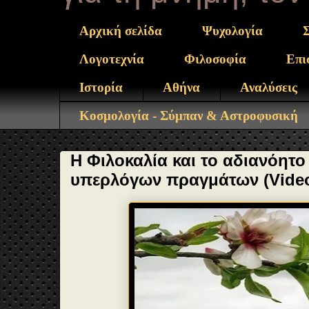
Αρχική σελίδα
Ψυχολογία
Λογοτεχνία
Φιλοσοφία
Επι
Ιστορία
Αθήνα
Αναλύσεις
Κοσμολογία - Σύμπαν & Αστροφυσική
Η Φιλοκαλία και το αδιανόητο
υπερλόγων πραγμάτων (Vide