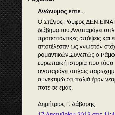
Ανώνυμος είπε...
Ο Στέλιος Ράμφος ΔΕΝ ΕΙΝΑ
διάβημα του.Αναπαράγει απλ
προτεστάντικες απόψεις,και 
αποτέλεσαν ως γνωστόν στό
ρομαντικών.Συνεπώς ο Ράμφο
ευρωπαική ιστορία που τόσο 
αναπαράγει απλώς παρωχημέ
συνεκτιμώ ότι παλιά ήταν νε
ποτέ σε εμάς.
Δημήτριος Γ. Δάβαρης
17 Δεκεμβρίου 2013 στις 11:4