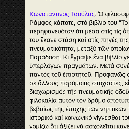
Κωνσταντῖνος Ταούλας
: Ὁ φιλοσοφ
Ράμφος κάποτε, στό βιβλίο του "Το
περηφανευόταν ότι μέσα στίς τίς ἀ
του ἔκανε στάση καί στίς πηγές τῆ
πνευματικότητα, μεταξύ τῶν ὁποίων
Παράδοση. Κι ἔγραψε ἕνα βιβλίο γε
ὑπερλόγων πραγμάτων. Μετά συνέχ
παντός τοῦ ἐπιστητοῦ. Προφανῶς 
σέ ἄλλους παρόμοιυς στοχαστές, εἶ
διαχωρισμός τῆς πνευματικῆς ὁδοῦ
φιλοκαλία αὐτόν τόν δρόμο ἀποτυπ
βεβαίως τῆς ἐποχῆς τῶν νηπτικῶν
ἱστορικό καί κοινωνικό γίγνεσθαι τ
νομίζω ὅτι ἀξίζει νά ἀσχολεῖται κανε