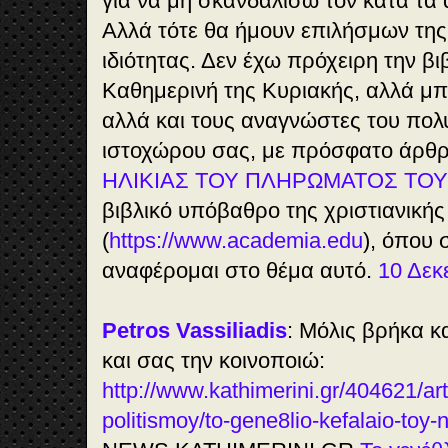
για να μη σκανδαλίσω τον κατά τα 
Αλλά τότε θα ήμουν επιλήσμων της
ιδιότητας. Δεν έχω πρόχειρη την βι
Καθημερινή της Κυριακής, αλλά μ
αλλά και τους αναγνώστες του πολ
ιστοχώρου σας, με πρόσφατο άρθρ
ΗΛΙΚΙΑΣ ΤΟΥ ΠΛΗΡΩΜΑΤΟΣ ΤΟΥ
βιβλικό υπόβαθρο της χριστιανική
(
https://www.academia.edu
), όπου 
αναφέρομαι στο θέμα αυτό.
10 Δεκ
Petros Vassiliadis
: Μόλις βρήκα κα
και σας την κοινοποιώ:
http://www.kathimerini.gr/404621/art
politismoy/to-gene8lio-kefalaio-toy