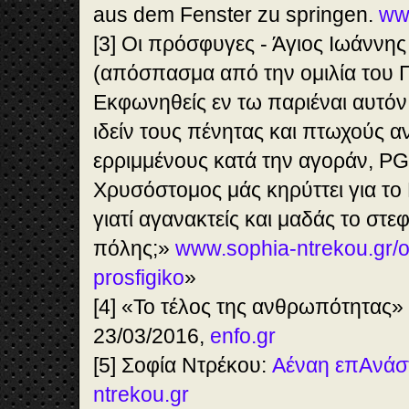
aus dem Fenster zu springen.
www
[3] Οι πρόσφυγες - Άγιος Ιωάννη
(απόσπασμα από την ομιλία του 
Εκφωνηθείς εν τω παριέναι αυτόν
ιδείν τους πένητας και πτωχούς α
ερριμμένους κατά την αγοράν, PG
Χρυσόστομος μάς κηρύττει για τ
γιατί αγανακτείς και μαδάς το στεφ
πόλης;»
www.sophia-ntrekou.gr/o
prosfigiko
»
[4] «Το τέλος της ανθρωπότητας»
23/03/2016,
enfo.gr
[5] Σοφία Ντρέκου:
Αέναη επΑνάσ
ntrekou.gr