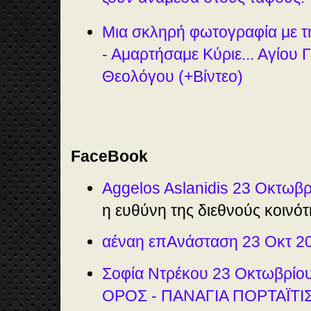
Μια σκληρή φωτογραφία με τη
- Αμαρτήσαμε Κύριε... Αγίου 
Θεολόγου (+Βίντεο)
FaceBook
Aggelos Aslanidis 23 Οκτωβ
η ευθύνη της διεθνούς κοινότη
αέναη επΑνάσταση 23 Οκτ 2
Σοφία Ντρέκου 23 Οκτωβρίο
ΟΡΟΣ - ΠΑΝΑΓΙΑ ΠΟΡΤΑΪΤΙ