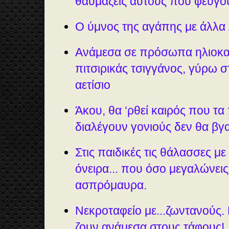
θαυμάζεις αυτούς που φεύγο
Ο ύμνος της αγάπης με άλλα λ
Ανάμεσα σε πρόσωπα ηλιοκα
πιτσιρικάς τσιγγάνος, γύρω σ
αετίσιο
Άκου, θα ‘ρθεί καιρός που τα
διαλέγουν γονιούς δεν θα βγ
Στις παιδικές τις θάλασσες μ
όνειρα... που όσο μεγαλώνεις
ασπρόμαυρα.
Νεκροταφείο με...ζωντανούς.
ζουν ανάμεσα στους τάφους!