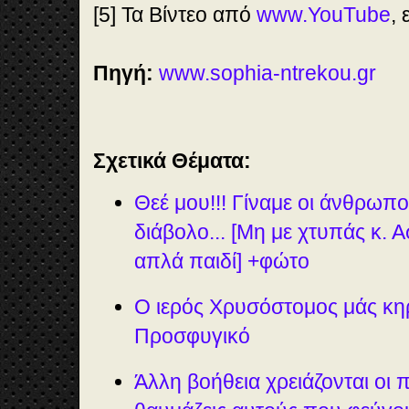
[5] Τα Βίντεο από
www.YouTube
, 
Πηγή:
www.sophia-ntrekou.gr
Σχετικά Θέματα:
Θεέ μου!!! Γίναμε οι άνθρωπο
διάβολο... [Μη με χτυπάς κ. Α
απλά παιδί] +φώτο
Ο ιερός Χρυσόστομος μάς κηρ
Προσφυγικό
Άλλη βοήθεια χρειάζονται οι