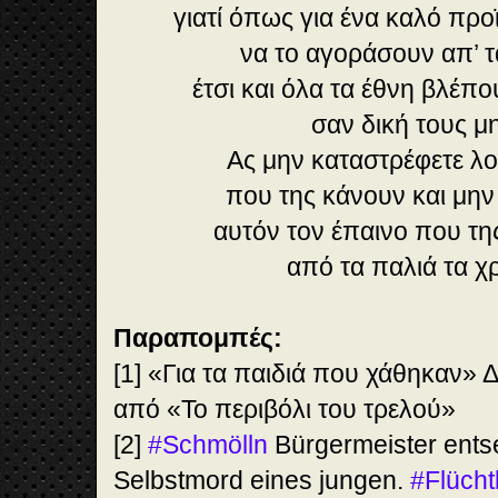
γιατί όπως για ένα καλό πρ
να το αγοράσουν απ’ τ
έτσι και όλα τα έθνη βλέπ
σαν δική τους μ
Ας μην καταστρέφετε λο
που της κάνουν και μη
αυτόν τον έπαινο που τ
από τα παλιά τα χρ
Παραπομπές:
[1] «Για τα παιδιά που χάθηκαν»
από «Το περιβόλι του τρελού»
[2]
#Schmölln
Bürgermeister entse
Selbstmord eines jungen.
#Flücht