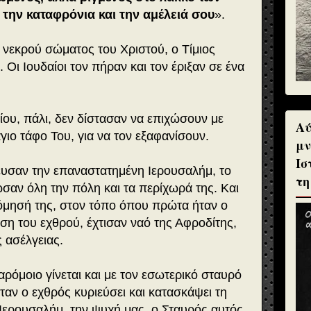
την καταφρόνια και την αμέλειά σου
».
 νεκρού σώματος του Χριστού, ο Τίμιος
 Οι Ιουδαίοι τον πήραν και τον έριξαν σε ένα
ου, πάλι, δεν δίστασαν να επιχώσουν με
Αύ
γιο τάφο Του, για να τον εξαφανίσουν.
μν
Ισ
ίευσαν την επαναστατημένη Ιερουσαλήμ, το
τη
σαν όλη την πόλη και τα περίχωρά της. Και
δόμησή της, στον τόπο όπου πρώτα ήταν ο
ση του εχθρού, έχτισαν ναό της Αφροδίτης,
 ασέλγειας.
αρόμοιο γίνεται και με τον εσωτερικό σταυρό
ταν ο εχθρός κυριεύσει και κατασκάψει τη
Ιερουσαλήμ, την ψυχή μας, ο Σταυρός αυτός