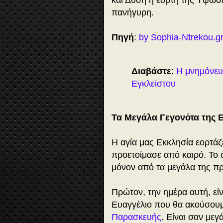
και Δύση η εορτή της Υψώσ
πανήγυρη.
Πηγή
:
by Sophia-Ntrekou.g
Διαβάστε
:
Η μνημόνευ
Εγκλείστου
Τα Μεγάλα Γεγονότα της 
Η αγία μας Εκκλησία εορτάζε
προετοίμασε από καιρό. Το ό
μόνον από τα μεγάλα της πρ
Πρώτον, την ημέρα αυτή, είν
Ευαγγέλιο που θα ακούσουμε
Παρασκευής
. Είναι σαν με