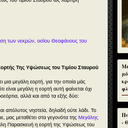
εως του τιμίου Σταυρού ως λαμπρή
r
ση των νεκρών, οσίου Θεοφάνους του
Με
Εορτής Της Υψώσεως του Τιμίου Σταυρού
μό
κρ
ι μια μεγάλη εορτή, για την οποία μάς
φλ
τι είναι μεγάλη η εορτή αυτή φαίνεται όχι
οεόρτια, αλλά και από τα εξής δύο:
αι απόλυτος νηστεία, δηλαδή ούτε λάδι. Το
Πα
, μας μεταθέτει στα γεγονότα της
Μεγάλης
- 
γάλη Παρασκευή η εορτή της Υψώσεως του