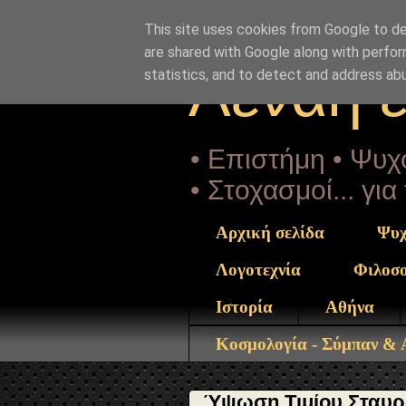
"copyrightHolder": { "@type": "Person", "name": "Sophia 
stavrou.html" } }
This site uses cookies from Google to del
are shared with Google along with perfor
Αέναη 
statistics, and to detect and address ab
• Επιστήμη • Ψυχο
• Στοχασμοί... γι
Αρχική σελίδα
Ψυχ
Λογοτεχνία
Φιλοσ
Ιστορία
Αθήνα
Κοσμολογία - Σύμπαν &
Ύψωση Τιμίου Σταυρού