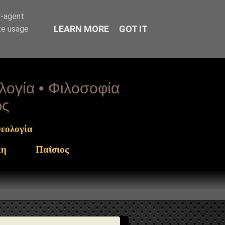
arget": "https://www.sophia-ntrekou.gr/2018/09/ypsosis-
r-agent
LEARN MORE
GOT IT
te usage
ολογία • Φιλοσοφία
ως
εολογία
κη
Παΐσιος