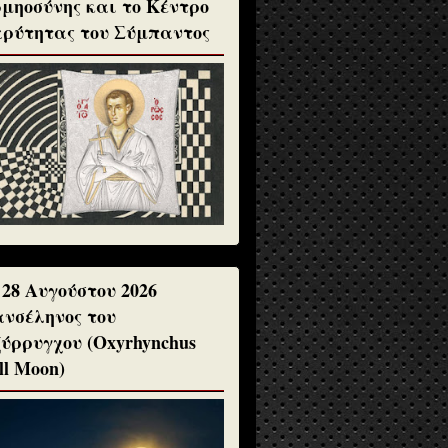
μηοσύνης και το Κέντρο
ρύτητας του Σύμπαντος
 28 Αυγούστου 2026
νσέληνος του
ύρρυγχου (Oxyrhynchus
ll Moon)