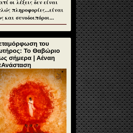
ατί οι λέξεις δεν είναι
λώς πληροφορίες...είναι
ς και συνοδοιπόροι...
εταμόρφωση του
ωτήρος: Το Θαβώριο
ως σήμερα | Αέναη
πΑνάσταση