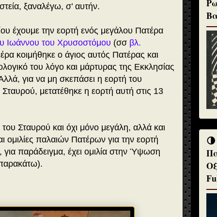
Ρω
τεία, ξαναλέγω, σ’ αυτήν.
Βα
ίου έχουμε την εορτή ενός μεγάλου Πατέρα
ου Ιωάννου του Χρυσοστόμου
(σσ
βλ.
μέρα κοιμήθηκε ο άγιος αυτός Πατέρας και
λογικό του λόγο και μάρτυρας της Εκκλησίας
Αλλά, για να μη σκεπάσει η εορτή του
Σταυρού, μετατέθηκε η εορτή αυτή στις 13
 του Σταυρού και όχι μόνο μεγάλη, αλλά και
🌗
ι ομιλίες παλαιών Πατέρων για την εορτή
, για παράδειγμα, έχει ομιλία στην Ύψωση
Πα
 παρακάτω).
Οξ
Fu