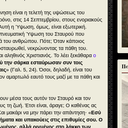
νηση είναι η τελετή της υψώσεως του
χρόνο, στις 14 Σεπτεμβρίου, στους ενοριακούς
Αυτή η Ύψωση, όμως, είναι εξωτερική.
ια πνευματική Ύψωση του Σταυρού που
ιά του ανθρώπου. Πότε; Όταν κάποιος
οσταυρωθεί, νεκρώνοντας τα πάθη του.
ναι αληθινός Χριστιανός. Το λέει ξεκάθαρα
ο
ού την σάρκα εσταύρωσαν συν τοις
Πα
αις
» (Γαλ. 5, 24). Όσοι, δηλαδή, είναι του
ον αμαρτωλό εαυτό τους μαζί με τα πάθη και
νουν μέσα τους αυτόν τον Σταυρό και τον
ς τη ζωή. Έτσι είναι, άραγε; Ο καθένας ας
Και μακάρι να μην πάρει την απάντηση· «
Εσύ
ήματα και υπακούεις στις επιθυμίες σου. Ο
ωμένος, αλλά ριγμένος στο λάκκο των