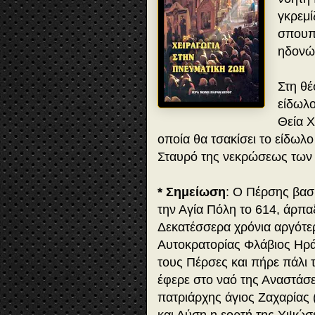
γκρεμί
σπουπ
ηδονώ
Στη θέ
είδωλο
Θεία Χ
οποία θα τσακίσει το είδωλο
Σταυρό της νεκρώσεως των
* Σημείωση
: Ο Πέρσης βασι
την Αγία Πόλη το 614, άρπαξ
Δεκατέσσερα χρόνια αργότε
Αυτοκρατορίας Φλάβιος Ηράκ
τους Πέρσες και πήρε πάλι 
έφερε στο ναό της Αναστάσ
πατριάρχης άγιος Ζαχαρίας 