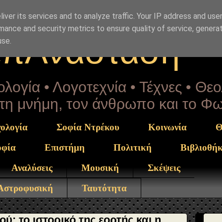
Drekou" }, "potentialAction": { "@type": "ReadAction", "t
iver its services and to analyze traffic. Your IP address and use
mance and security metrics to ensure quality of service, genera
επΑνάσταση
use.
λογία • Λογοτεχνία • Τέχνες • Θε
α τη μνήμη, τον άνθρωπο και το Φ
ολογία
Σοφία Ντρέκου
Κοινωνία
Θ
οφία
Επιστήμη
Πολιτική
Βιβλιοθή
Αναλύσεις
Μουσική
Σκέψεις
 Αστροφυσική
Ταυτότητα
: το ιστορικό της εορτής και η