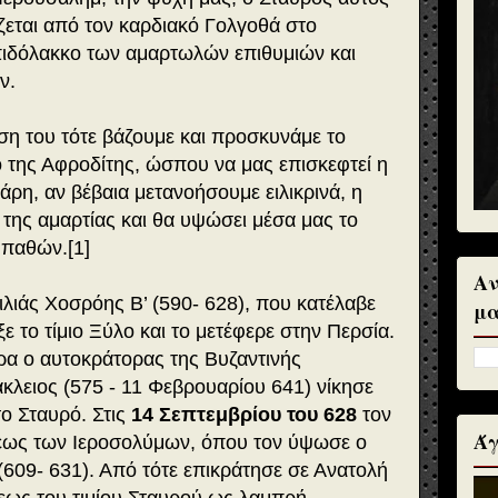
ζεται από τον καρδιακό Γολγοθά στο
ιδόλακκο των αμαρτωλών επιθυμιών και
ν.
ση του τότε βάζουμε και προσκυνάμε το
 της Αφροδίτης, ώσπου να μας επισκεφτεί η
άρη, αν βέβαια μετανοήσουμε ειλικρινά, η
 της αμαρτίας και θα υψώσει μέσα μας το
 παθών.[1]
Αν
λιάς Χοσρόης Β’ (590- 628), που κατέλαβε
μα
ε το τίμιο Ξύλο και το μετέφερε στην Περσία.
ρα ο αυτοκράτορας της Βυζαντινής
λειος (575 - 11 Φεβρουαρίου 641) νίκησε
το Σταυρό. Στις
14 Σεπτεμβρίου του 628
τον
Άγ
εως των Ιεροσολύμων, όπου τον ύψωσε ο
(609- 631). Από τότε επικράτησε σε Ανατολή