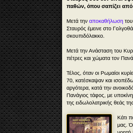
παθών, όπου σαπίζει από 
Μετά την
αποκαθήλωση
του
Σταυρός έμεινε στο Γολγοθά.
σκουπιδόλακκο.
Μετά την Ανάσταση του Κυρί
πέτρες και χώματα τον Πανά
Τέλος, όταν οι Ρωμαίοι κυρ
70, κατέσκαψαν και ισοπέδω
αργότερα, κατά την ανοικο
Πανάγιος τάφος, με υποκίνη
της ειδωλολατρικής θεάς της
Κάτι π
μας. Ό
νοητή 