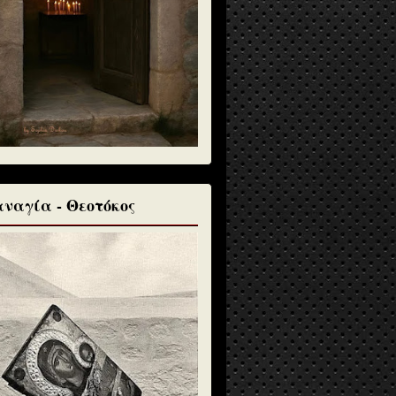
ναγία - Θεοτόκος