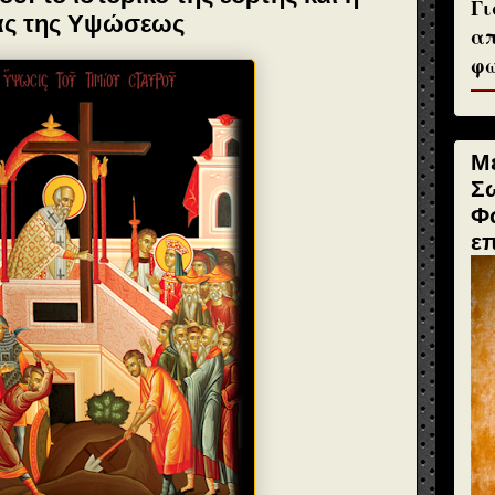
Γι
νας της Υψώσεως
απ
φω
Μ
Σ
Φ
ε