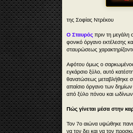
της Σοφίας Ντρέκου
Ο Σταυρός
πριν τη μεγάλη σ
φονικό όργανο εκτέλεσης κα
σταυρώσεως χαρακτηρίζοντα
Αφότου όμως ο σαρκωμένος
εγκάρσιο ξύλο, αυτό κατέσ
θανατώσεως μεταβλήθηκε σε
απαίσιο όργανο των δημίων 
από ξύλο πόνου και ωδίνων
Πώς γίνεται μέσα στην κα
Τον 7ο αιώνα υψώθηκε πανηγ
να τον δει και να τον προσκ