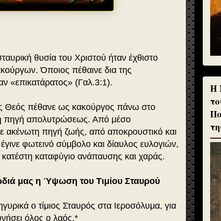
ταυρική θυσία του Χριστού ήταν έχθιστο
κούργων. Όποιος πέθαινε δια της
ν «επικατάρατος» (Γαλ.3:1).
H 
το
 Θεός πέθανε ως κακούργος πάνω στο
Πο
τη πηγή απολυτρώσεως. Από μέσο
τη
 ακένωτη πηγή ζωής, από αποκρουστικό και
έγινε φωτεινό σύμβολο και δίαυλος ευλογιών,
 κατέστη καταφύγιο ανάπαυσης και χαράς.
ρδιά μας η Ύψωση του Τιμίου Σταυρού
υρικά ο τίμιος Σταυρός στα Ιεροσόλυμα, για
υνήσει όλος ο λαός.*