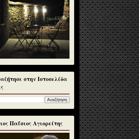
αζήτησε στην Ιστοσελίδα
ς
ιος Παΐσιος Αγιορείτης