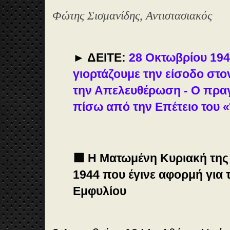
Φώτης Σισμανίδης, Αντιστασιακός
► ΔΕΙΤΕ:
28 Οκτωβρίου 1940
γιορτάζουμε την είσοδο στο
την Απελευθέρωση - Ο πρα
πίσω από την Επέτειο του 
🟥 Η Ματωμένη Κυριακή της
1944 που έγινε αφορμή για 
Εμφυλίου