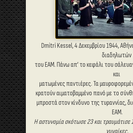
Dmitri Kessel, 4 Δεκεμβρίου 1944, Αθή
διαδηλωτών
του
ΕΑΜ
.
Πάνω απ’ το κεφάλι του σάλευα
και
ματωμένες παντιέρες.
Τ
α μαυροφορεμέ
κρατούν αιματοβαμμένο πανό
με το σύνθ
μπροστά στον κίνδυνο της τυραννίας,
δι
ΕΑΜ.
Η αστυνομία
σκότωσε
23 και
τραυμάτισε 1
γυναίκες,