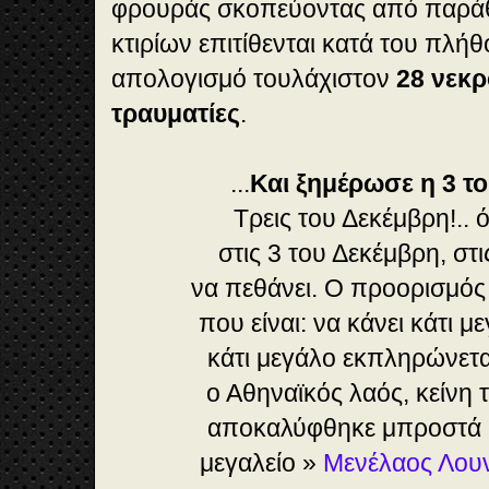
φρουράς σκοπεύοντας από παρά
κτιρίων επιτίθενται κατά του πλήθ
απολογισμό τουλάχιστον
28 νεκρ
τραυματίες
.
...
Και ξημέρωσε η 3 τ
Τρεις του Δεκέμβρη!..
στις 3 του Δεκέμβρη, σ
να πεθάνει. Ο προορισμό
που είναι: να κάνει κάτι μ
κάτι μεγάλο εκπληρώνεται
ο Αθηναϊκός λαός, κείνη
αποκαλύφθηκε μπροστά σ
μεγαλείο »
Μενέλαος Λουν