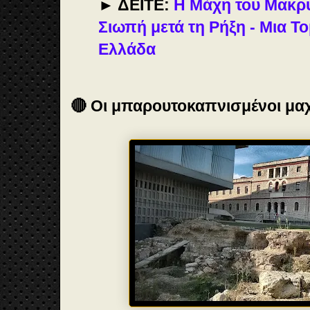
► ΔΕΙΤΕ:
Η Μάχη του Μακρυ
Σιωπή μετά τη Ρήξη - Μια Τ
Ελλάδα
🔴 Οι μπαρουτοκαπνισμένοι μα