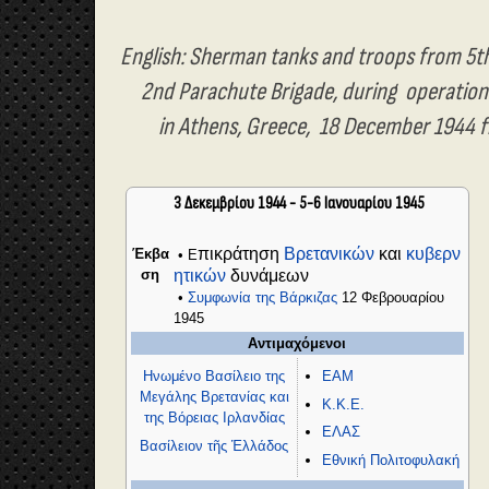
English: Sherman tanks and troops from 5t
2nd Parachute Brigade, during
operation
in Athens,
Greece,
18 December 1944 
3 Δεκεμβρίου 1944 - 5-6 Ιανουαρίου 1945
πικράτηση
Βρετανικών
και
κυβερν
Έκβα
•
Ε
ση
ητικών
δυνάμεων
•
Συμφωνία της Βάρκιζας
12 Φεβρουαρίου
1945
Αντιμαχόμενοι
ΕΑΜ
Ηνωμένο Βασίλειο της
Μεγάλης Βρετανίας και
K.K.E.
της Βόρειας Ιρλανδίας
ΕΛΑΣ
Βασίλειον τῆς Ἑλλάδος
Εθνική Πολιτοφυλακή