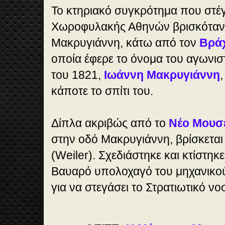
Το κτηριακό συγκρότημα που στέ
Χωροφυλακής Αθηνών βρισκόταν 
Μακρυγιάννη, κάτω από τον
Βρά
οποία έφερε το όνομα του αγωνι
του 1821,
Ιωάννη Μακρυγιάννη
,
κάποτε το σπίτι του.
Δίπλα ακριβώς από το
Νέο Μουσ
στην οδό Μακρυγιάννη, βρίσκεται 
(Weiler). Σχεδιάστηκε και κτίστηκ
Βαυαρό υπολοχαγό του μηχανικού
για να στεγάσει το Στρατιωτικό νο