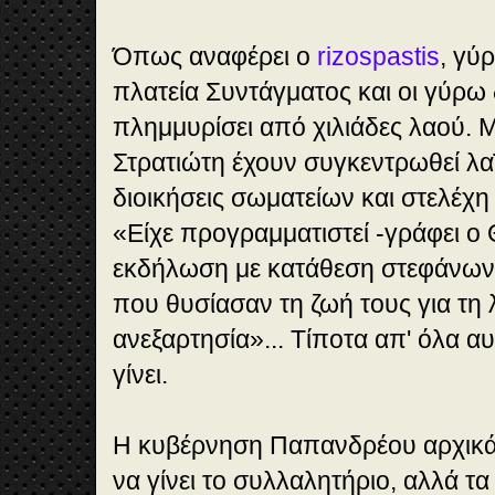
Όπως αναφέρει ο
rizospastis
, γύρ
πλατεία Συντάγματος και οι γύρω
πλημμυρίσει από χιλιάδες λαού.
Στρατιώτη έχουν συγκεντρωθεί λα
διοικήσεις σωματείων και στελέχη
«Είχε προγραμματιστεί -γράφει ο Θ
εκδήλωση με κατάθεση στεφάνων
που θυσίασαν τη ζωή τους για τη λ
ανεξαρτησία»... Τίποτα απ' όλα α
γίνει.
Η κυβέρνηση Παπανδρέου αρχικά ε
να γίνει το συλλαλητήριο, αλλά τ