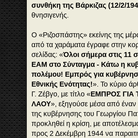
συνθήκη της Βάρκιζας (12/2/194
θνησιγενής.
Ο «Ριζοσπάστης» εκείνης της μέ
από τα χαράματα έγραφε στην κο
σελίδας: «
Όλοι σήμερα στις 11 
ΕΑΜ στο Σύνταγμα - Κάτω η κυ
πολέμου! Εμπρός για κυβέρν
Εθνικής Ενότητας!
». Το κύριο ά
Γ. Ζέβγο, με τίτλο «
ΕΜΠΡΟΣ ΓΙΑ 
ΛΑΟΥ
», εξηγούσε μέσα από έναν
της κυβέρνησης του Γεωργίου Πα
προκληθεί η κρίση, με αποτέλεσμ
προς 2 Δεκέμβρη 1944 να παραιτ