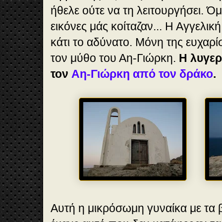
ήθελε ούτε να τη λειτουργήσει. Ό
εικόνες μάς κοίταζαν... Η Αγγελικ
κάτι το αδύνατο. Μόνη της ευχαρί
τον μύθο του Αη-Γιώρκη.
Η λυγε
τον
Αη-Γιώρκη από τον δράκο
.
Αυτή η μικρόσωμη γυναίκα με τα β