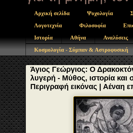
Αρχική σελίδα
Ψυχολογία
Λογοτεχνία
Φιλοσοφία
Επι
Ιστορία
Αθήνα
Αναλύσεις
Κοσμολογία - Σύμπαν & Αστροφυσική
Άγιος Γεώργιος: Ο Δρακοκτόν
λυγερή - Μύθος, ιστορία και
Περιγραφή εικόνας | Αέναη 