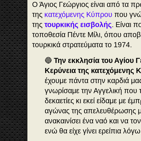
Ο Άγιος Γεώργιος είναι από τα π
της
κατεχόμενης Κύπρου
που γνώ
της
τουρκικής εισβολής
. Είναι 
τοποθεσία Πέντε Μίλι, όπου απο
τουρκικά στρατεύματα το 1974.
🔵
Την εκκλησία του Αγίου 
Κερύνεια της κατεχόμενης 
έχουμε πάντα στην καρδιά μας 
γνωρίσαμε την Αγγελική που 
δεκαετίες κι εκεί είδαμε με έ
αγώνας της απελευθέρωσης μ
ανακαινίσει ένα ναό και να τ
ενώ θα είχε γίνει ερείπια λόγ