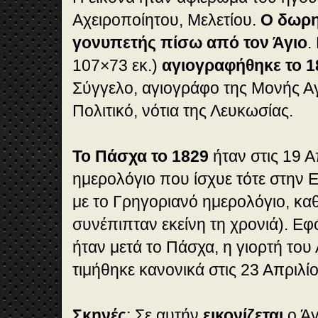
Αχειροποίητου, Μελετίου.
Ο δωρη
γονυπετής πίσω από τον Άγιο
.
107×73 εκ.)
αγιογραφήθηκε το 1
Σύγγελο, αγιογράφο της Μονής Αγ
Πολιτικό, νότια της Λευκωσίας.
Το Πάσχα το 1829
ήταν στις 19 Α
ημερολόγιο που ίσχυε τότε στην 
με το Γρηγοριανό ημερολόγιο, κα
συνέπιπταν εκείνη τη χρονιά). Ε
ήταν μετά το Πάσχα, η γιορτή του
τιμήθηκε κανονικά στις 23 Απριλί
Σκηνές
: Σε αυτήν
εικονίζεται
ο Άγ