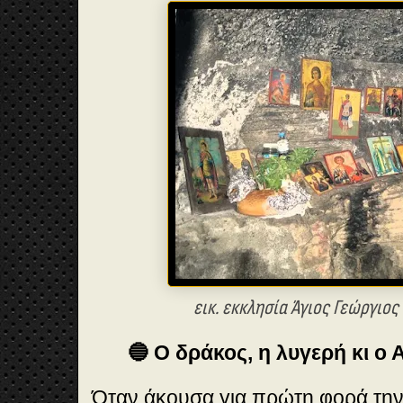
εικ. εκκλησία Άγιος Γεώργιος
🔵 Ο δράκος, η λυγερή κι ο
Όταν άκουσα για πρώτη φορά την