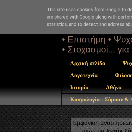
This site uses cookies from Google to del
Αέναη 
are shared with Google along with perfor
statistics, and to detect and address ab
• Επιστήμη • Ψυχο
• Στοχασμοί... γι
Αρχική σελίδα
Ψυχ
Λογοτεχνία
Φιλοσ
Ιστορία
Αθήνα
Κοσμολογία - Σύμπαν &
Εμφάνιση αναρτήσεων 
ερώτημα
Ισαάκ Σύ