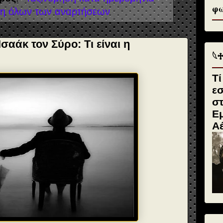
φω
η όλων των αναρτήσεων
αάκ τον Σύρο: Τι είναι η
𓆩
Τί
ε
σ
Εμ
Α