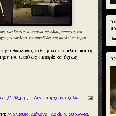
Αν
μα
 φως των Χριστουγέννων ως πρόκληση νοήματος και
γραφεί τον λόγο· τον συνοδεύει. Και αυτό είναι τέχνη.
την ηθικολογία, τα θρησκευτικά
κλισέ και τη
ηση του Θεού ως εμπειρία και όχι ως
Άγ
u
at
11:53 π.μ.
Δεν υπάρχουν σχόλια:
ατα:
Αναλύσεις
,
Διάλογοι
,
Δοκίμια
,
Θεολογία
,