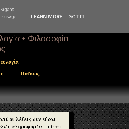
r-agent
LEARN MORE
GOT IT
te usage
ολογία • Φιλοσοφία
ως
εολογία
κη
Παΐσιος
ατί οι λέξεις δεν είναι
λώς πληροφορίες...είναι