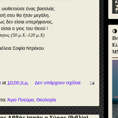
 υιοθετούσε ένας βασιλιάς
σή σου θα ήταν μεγάλη.
μως δεν είσαι υπερήφανος,
είσαι ο γιος του Θεού !
🌗
τητος (50 μ.Χ.-120 μ.Χ)
Πα
Ελ
μέλεια Σοφία Ντρέκου
Μ
u
at
10:00 π.μ.
Δεν υπάρχουν σχόλια:
ατα:
Άγιο Πνεύμα
,
Θεολογία
ιος Αββάς Ισαάκ ο Σύρος (βιβλίο)