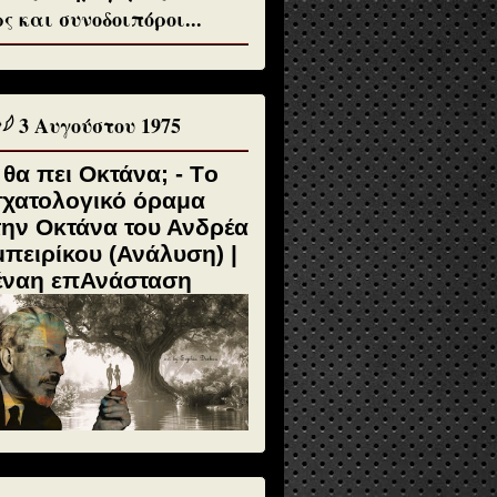
ς και συνοδοιπόροι...
♱𓆪 3 Αυγούστου 1975
 θα πει Οκτάνα; - Tο
σχατολογικό όραμα
την Οκτάνα του Ανδρέα
πειρίκου (Ανάλυση) |
έναη επΑνάσταση