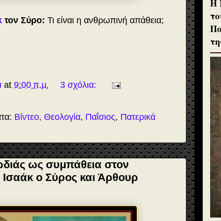
H 
το
κ
τον Σύρο:
Τι είναι η ανθρωπινή απάθεια;
Πο
τη
u
at
9:00 π.μ.
3 σχόλια:
ατα:
Βίντεο
,
Θεολογία
,
Παΐσιος
,
Πατερικά
ρδιάς ως συμπάθεια στον
Ισαάκ ο Σύρος και Άρθουρ