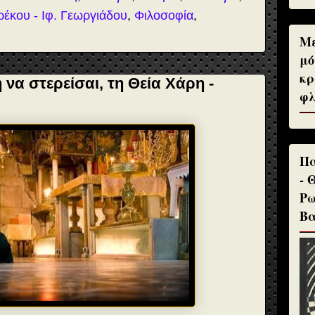
ρέκου - Ιφ. Γεωργιάδου
,
Φιλοσοφία
,
Με
μό
κρ
ή να στερείσαι, τη Θεία Χάρη -
φλ
Πα
- 
Ρω
Βα