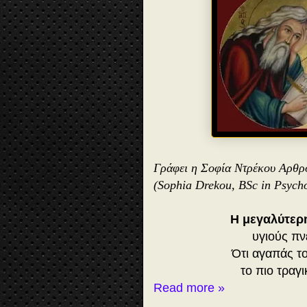
Γράφει η Σοφία Ντρέκου Αρθρ
(Sophia Drekou, BSc in Psych
Η μεγαλύτερ
υγιούς πν
Ότι αγαπάς τ
το πιο τραγ
Read more »