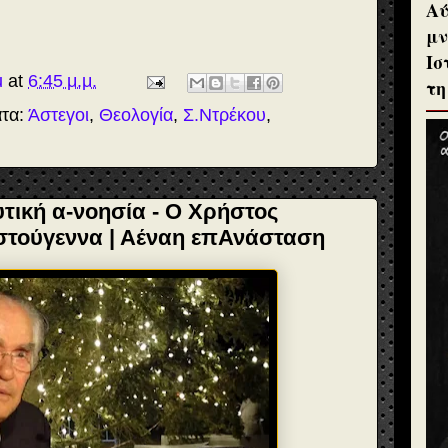
Αύ
μν
Ισ
u
at
6:45 μ.μ.
τη
ατα:
Άστεγοι
,
Θεολογία
,
Σ.Ντρέκου
,
τική α-νοησία - Ο Χρήστος
ιστούγεννα | Αέναη επΑνάσταση