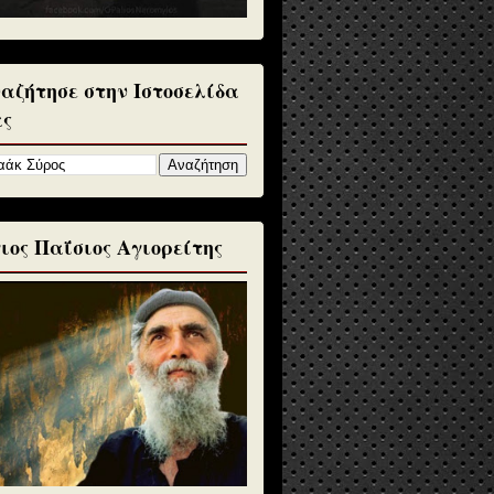
αζήτησε στην Ιστοσελίδα
ς
ιος Παΐσιος Αγιορείτης