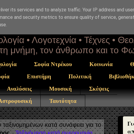
iver its services and to analyze traffic. Your IP address and use
επΑνάσταση
mance and security metrics to ensure quality of service, genera
use.
λογία • Λογοτεχνία • Τέχνες • Θε
α τη μνήμη, τον άνθρωπο και το Φ
ολογία
Σοφία Ντρέκου
Κοινωνία
Θ
οφία
Επιστήμη
Πολιτική
Βιβλιοθή
Αναλύσεις
Μουσική
Σκέψεις
 Αστροφυσική
Ταυτότητα
Γι
ταξινομημένων κατά συνάφεια για το
απ
ρος
.
Ταξινόμηση κατά ημερομηνία