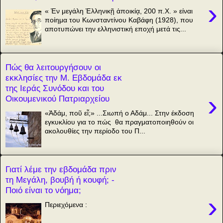
›
« Ἐν μεγάλη Ἑλληνικῇ ἀποικίᾳ, 200 π.Χ. » είναι
ποίημα του Κωνσταντίνου Καβάφη (1928), που
αποτυπώνει την ελληνιστική εποχή μετά τις...
Πώς θα λειτουργήσουν οι
εκκλησίες την Μ. Εβδομάδα εκ
της Ιεράς Συνόδου και του
›
Οικουμενικού Πατριαρχείου
«Ἀδάμ, ποῦ εἶ;» ...Σιωπή ο Αδάμ... Στην έκδοση
εγκυκλίου για το πώς θα πραγματοποιηθούν οι
ακολουθίες την περίοδο του Π...
Γιατί λέμε την εβδομάδα πριν
τη Μεγάλη, βουβή ή κουφή; -
Ποιό είναι το νόημα;
›
Περιεχόμενα :