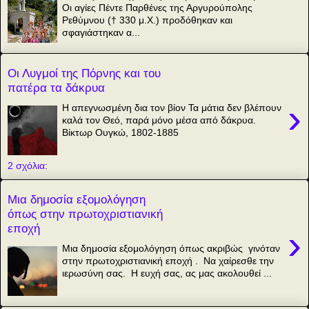
Οι αγίες Πέντε Παρθένες της Αργυρούπολης
Ρεθύμνου († 330 μ.Χ.) προδόθηκαν και
σφαγιάστηκαν α...
Οι Λυγμοί της Πόρνης και του
πατέρα τα δάκρυα
›
Η απεγνωσμένη δια τον βίον Τα μάτια δεν βλέπουν
καλά τον Θεό, παρά μόνο μέσα από δάκρυα.
Βίκτωρ Ουγκώ, 1802-1885
2 σχόλια:
Μια δημοσία εξομολόγηση
όπως στην πρωτοχριστιανική
εποχή
›
Μια δημοσία εξομολόγηση όπως ακριβώς γινόταν
στην πρωτοχριστιανική εποχή . Να χαίρεσθε την
ιερωσύνη σας. Η ευχή σας, ας μας ακολουθεί ...