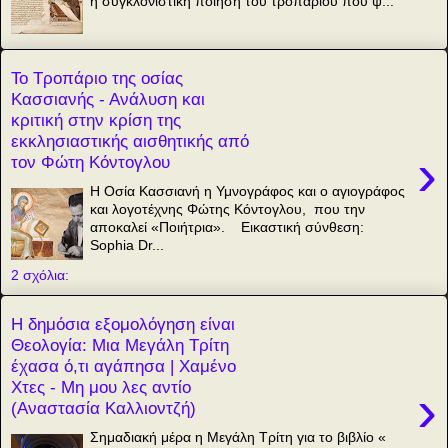
η συγκλονιστική ποίηση του τροπαρίου που ψ...
Το Τροπάριο της οσίας
Κασσιανής - Ανάλυση και
κριτική στην κρίση της
εκκλησιαστικής αισθητικής από
›
τον Φώτη Κόντογλου
Η Οσία Κασσιανή η Υμνογράφος και ο αγιογράφος
και λογοτέχνης Φώτης Κόντογλου, που την
αποκαλεί «Ποιήτρια». Εικαστική σύνθεση:
Sophia Dr...
2 σχόλια:
Η δημόσια εξομολόγηση είναι
Θεολογία: Μια Μεγάλη Τρίτη
έχασα ό,τι αγάπησα | Χαμένο
Χτες - Μη μου λες αντίο
›
(Αναστασία Καλλιοντζή)
Σημαδιακή μέρα η Μεγάλη Τρίτη για το βιβλίο «