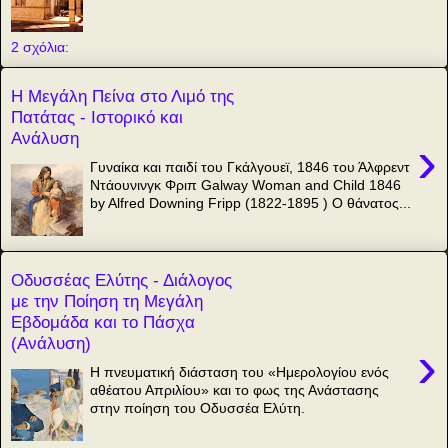
2 σχόλια:
Η Μεγάλη Πείνα στο Λιμό της
Πατάτας - Ιστορικό και
Ανάλυση
›
Γυναίκα και παιδί του Γκάλγουεϊ, 1846 του Άλφρεντ
Ντάουνινγκ Φριπ Galway Woman and Child 1846
by Alfred Downing Fripp (1822-1895 ) Ο θάνατος...
Οδυσσέας Ελύτης - Διάλογος
με την Ποίηση τη Μεγάλη
Εβδομάδα και το Πάσχα
(Ανάλυση)
›
Η πνευματική διάσταση του «Ημερολογίου ενός
αθέατου Απριλίου» και το φως της Ανάστασης
στην ποίηση του Οδυσσέα Ελύτη.