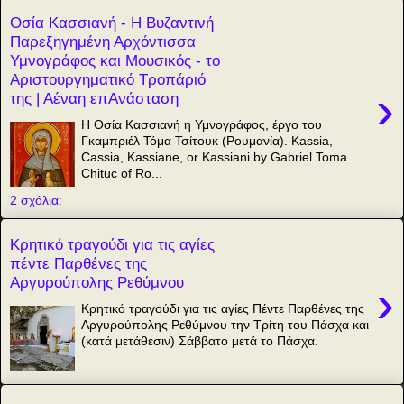
Οσία Κασσιανή - Η Βυζαντινή
Παρεξηγημένη Αρχόντισσα
Υμνογράφος και Μουσικός - το
Αριστουργηματικό Τροπάριό
›
της | Αέναη επΑνάσταση
Η Οσία Κασσιανή η Υμνογράφος, έργο του
Γκαμπριέλ Τόμα Τσίτουκ (Ρουμανία). Kassia,
Cassia, Kassiane, or Kassiani by Gabriel Toma
Chituc of Ro...
2 σχόλια:
Κρητικό τραγούδι για τις αγίες
πέντε Παρθένες της
Αργυρούπολης Ρεθύμνου
›
Κρητικό τραγούδι για τις αγίες Πέντε Παρθένες της
Αργυρούπολης Ρεθύμνου την Τρίτη του Πάσχα και
(κατά μετάθεσιν) Σάββατο μετά το Πάσχα.