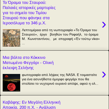
Το Όραμα του Σταυρού:
Παλαιές ιστορικές μαρτυρίες
για το σημείο του Τιμίου
Σταυρού που φάνηκε στα
›
Ιεροσόλυμα το 346 μ.Χ.
Λεπτομέρεια από τη νωπογραφία «Το Όραμα του
Σταυρού», έργο βοηθών του Ραφαήλ, το όραμα
Μ. Κωνσταντίνου, με επιγραφή «Ἐν τούτῳ νίκα»
...
Μια βόλτα στο Κόκκινο
Ματωμένο Φεγγάρι - Ολική
έκλειψη Σελήνης
›
φωτογραφία από λήψεις της NASA. Ε τοιμαστείτε
για ένα ασυνήθιστα όμορφο φεγγάρι που θα
στολίσει το νυχτερινό ουρανό απόψε, αφού η ολ...
Καβάφης: Εν Μεγάλη Ελληνική
Αποικία, 200 π.Χ. - Ανάλυση