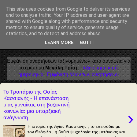
Αέναη επΑνάσταση
This site uses cookies from Google to deliver its services
and to analyze traffic. Your IP address and user-agent are
• Επιστήμη • Ψυχολογία • Λογοτεχνία • Τέχνες • Θεολογία •
shared with Google along with performance and security
Φιλοσοφία • Στοχασμοί... για τη μνήμη, τον άνθρωπο και το
metrics to ensure quality of service, generate usage
Φως
statistics, and to detect and address abuse.
LEARN MORE
GOT IT
▼
Εμφάνιση αναρτήσεων ταξινομημένων κατά συνάφεια για
το ερώτημα
Μεγάλη Τρίτη
.
Ταξινόμηση κατά
ημερομηνία
Εμφάνιση όλων των αναρτήσεων
Το Τροπάριο της Οσίας
Κασσιανής - Η επανάσταση
μιας γυναίκας στη βυζαντινή
κοινωνία: μια υπαρξιακή
›
ανάγνωση
Η ιστορία της Αγίας Κασσιανής , το επεισόδιο με
τον Θεόφιλο , η βαθιά ψυχολογία της μετάνοιας και