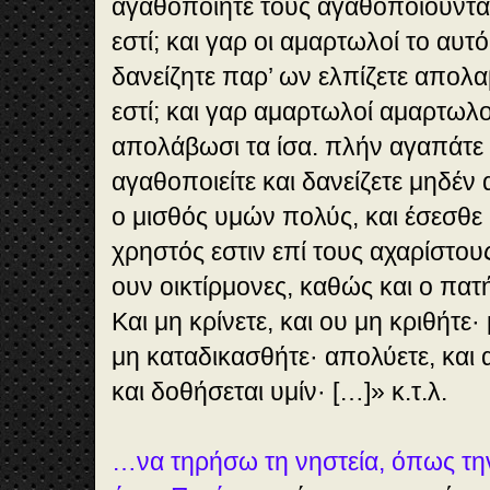
αγαθοποιήτε τους αγαθοποιούντας
εστί; και γαρ οι αμαρτωλοί το αυτό
δανείζητε παρ’ ων ελπίζετε απολαβ
εστί; και γαρ αμαρτωλοί αμαρτωλο
απολάβωσι τα ίσα. πλήν αγαπάτε
αγαθοποιείτε και δανείζετε μηδέν 
ο μισθός υμών πολύς, και έσεσθε υ
χρηστός εστιν επί τους αχαρίστου
ουν οικτίρμονες, καθώς και ο πατ
Και μη κρίνετε, και ου μη κριθήτε·
μη καταδικασθήτε· απολύετε, και
και δοθήσεται υμίν· […]» κ.τ.λ.
…να τηρήσω τη νηστεία, όπως την