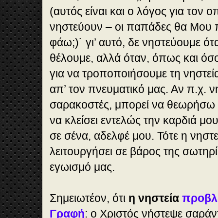
(αυτός είναι και ο λόγος για τον 
νηστεύουν – οι παπάδες θα Μου π
φάω;)˙ γι’ αυτό, δε νηστεύουμε ό
θέλουμε, αλλά όταν, όπως και όσο 
για να τροποποιήσουμε τη νηστεία
απ’ τον πνευματικό μας. Αν π.χ. 
σαρακοστές, μπορεί να θεωρήσω π
να κλείσει εντελώς την καρδιά μο
σε σένα, αδελφέ μου. Τότε η νηστ
λειτουργήσει σε βάρος της σωτηρί
εγωισμό μας.
Σημειωτέον, ότι
η νηστεία
προβλέ
Γραφή
: ο Χριστός νήστεψε σαράν