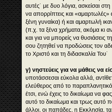
αυτές˙ με δυο λόγια, ασκείσαι στη
να απορρίπτεις και «αμαρτωλές» 
ξένη γυναίκα) ή και αμαρτωλή ι
(π.χ. τα ξένα χρήματα, ακόμα κι α
και για να μπορείς να θυσιάσεις τ
σου ζητηθεί να προδώσεις τον αδ
το Χριστό και τη διδασκαλία Του˙
γ) νηστεύεις για να μάθεις να εί
υποτάσσεσαι εύκολα αλλά, αντίθετα
ελεύθερος από το παραπλανητικ
έτσι, ενώ έχεις το δικαίωμα να φας
αυτό το δικαίωμα και τρως αυτό π
άλλοι, οι παπάδες, η Εκκλησία, τα