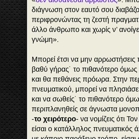
διάγνωση στον εαυτό σου διαβάζο
περιφρονώντας τη ζεστή πραγματι
άλλο άνθρωπο και χωρίς ν’ ανοίγε
γνώμη».
Μπορεί έτσι να μην αρρωστήσεις π
βαθύ γήρας˙ το πιθανότερο όμως ε
και θα πεθάνεις πρόωρα. Στην π
πνευματικού, μπορεί να πλησιάσε
και να σωθείς˙ το πιθανότερο όμω
περιπλανηθείς σε άγνωστα μονοπά
-
το χειρότερο
- να νομίζεις ότι Το
είσαι ο κατάλληλος πνευματικός ά
με κάποιο παράξενο τρόπο, είσαι 