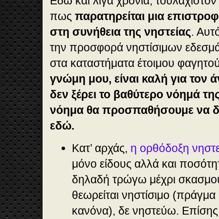
Εδώ και λίγα χρόνια, τουλάχιστον
πως
παρατηρείται μια επιστρ
στη συνήθεια της νηστείας
. Αυτ
την προσφορά νηστίσιμων εδεσμά
στα καταστήματα έτοιμου φαγητο
γνώμη μου, είναι καλή για τον 
δεν ξέρει το βαθύτερο νόημά τη
νόημα θα προσπαθήσουμε να δ
εδώ.
Κατ’ αρχάς,
η ορθόδοξη νηστε
μόνο είδους αλλά και ποσότη
δηλαδή τρώγω μέχρι σκασμο
θεωρείται νηστίσιμο (πράγμα
κανόνα), δε νηστεύω. Επίσης