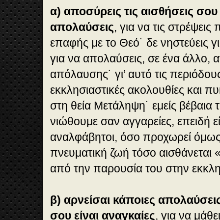
α) αποσύρεις τις αισθήσεις σου 
απολαύσεις
, για να τις στρέψει
επαφής με το Θεό˙ δε νηστεύεις γι
για να απολαύσεις, σε ένα άλλο,
απόλαυσης˙ γι’ αυτό τις περιόδους
εκκλησιαστικές ακολουθίες και π
στη θεία Μετάληψη˙ εμείς βέβαια τ
νιώθουμε σαν αγγαρείες, επειδή ε
αναλφάβητοι, όσο προχωρεί όμως
πνευματική ζωή τόσο αισθάνεται
από την παρουσία του στην εκκλη
β) αρνείσαι κάποιες απολαύσει
σου είναι αναγκαίες
, για να μάθε