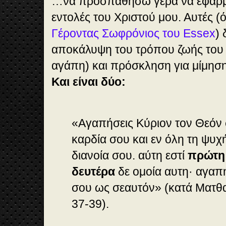
…να προσπαθήσω γερά να εφαρμό
εντολές του Χριστού μου. Αυτές 
Γέροντας Σωφρόνιος του Essex
) 
αποκάλυψη του τρόπου ζωής του 
αγάπη) και πρόσκληση για μίμησ
Και είναι δύο:
«Αγαπήσεις Κύριον τον Θεόν 
καρδία σου και εν όλη τη ψυχή
διανοία σου. αύτη εστί
πρώτη
δευτέρα
δε ομοία αυτη· αγαπ
σου ως σεαυτόν» (κατά Ματθαί
37-39).