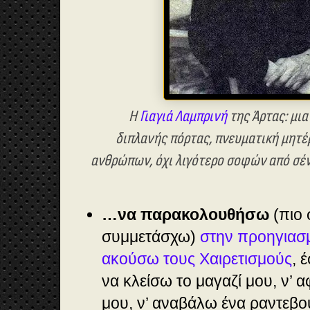
Η
Γιαγιά Λαμπρινή
της Άρτας: μι
διπλανής πόρτας,
πνευματική μητέ
ανθρώπων,
όχι λιγότερο σοφών από σέ
…να παρακολουθήσω
(πιο 
συμμετάσχω)
στην προηγιασ
ακούσω τους Χαιρετισμούς
, 
να κλείσω το μαγαζί μου, ν’ 
μου, ν’ αναβάλω ένα ραντεβού