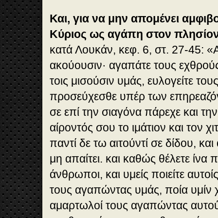
Και, για να μην απομένει αμφιβολ
Κύριος ως αγάπη στον πλησίο
κατά Λουκάν, κεφ. 6, στ. 27-45: «
ακούουσιν· αγαπάτε τους εχθρούς
τοις μισούσιν υμάς, ευλογείτε το
προσεύχεσθε υπέρ των επηρεαζόν
σε επί την σιαγόνα πάρεχε και την
αίροντός σου το ιμάτιον και τον 
παντί δε τω αιτούντί σε δίδου, κα
μη απαίτει. και καθώς θέλετε ίνα π
άνθρωποι, και υμείς ποιείτε αυτοί
τους αγαπώντας υμάς, ποία υμίν χά
αμαρτωλοί τους αγαπώντας αυτού