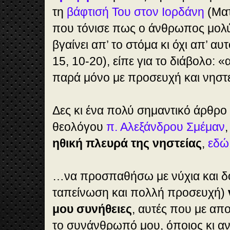
τη
βάφτισή Του στον Ιορδάνη
(Ματ
που τόνισε πως ο άνθρωπος μολύ
βγαίνει απ’ το στόμα κι όχι απ’ αυ
15, 10-20), είπε για το διάβολο: «
παρά μόνο με προσευχή και νηστεί
Δες κι ένα πολύ σημαντικό άρθρ
θεολόγου
π. Αλεξάνδρου Σμέμαν
ηθική πλευρά της νηστείας
,
εδώ
…να προσπαθήσω με νύχια και δόν
ταπείνωση και πολλή προσευχή)
μου συνήθειες
, αυτές που με απ
το συνάνθρωπό μου, όποιος κι αν 