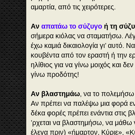
αμαρτία, από τις χειρότερες.
Αν
απατάω το σύζυγο
ή τη σύζ
σήμερα κιόλας να σταματήσω. Λέγε
έχω καμιά δικαιολογία γι’ αυτό. 
κουβέντα από τον εραστή ή την ερ
ηλίθιος για να γίνω μοιχός και δε
γίνω προδότης!
Αν βλαστημάω
, να το πολεμήσω
Αν πρέπει να παλέψω μια φορά εν
δέκα φορές πρέπει ενάντια στις β
’ρχεται να βλαστημήσω, να μάθω να
έλεγα πριν) «ήμαρτον, Κύριε», «Κ