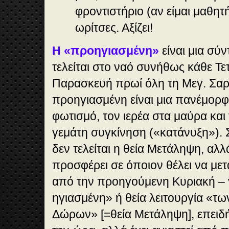
φροντιστήριο (αν είμαι μαθητ
ωρίτσες. Αξίζει!
Η «προηγιασμένη»
είναι μια σύ
τελείται στο ναό συνήθως κάθε Τε
Παρασκευή πρωί όλη τη Μεγ. Σαρ
προηγιασμένη είναι μια πανέμορφ
φωτισμό, τον ιερέα στα μαύρα και
γεμάτη συγκίνηση («κατάνυξη»). Σ
δεν τελείται η θεία Μετάληψη, αλλά
προσφέρει σε όποιον θέλει να με
από την προηγούμενη Κυριακή – γ
ηγιασμένη» ή θεία λειτουργία «τ
Δώρων» [=θεία Μετάληψη], επειδή 