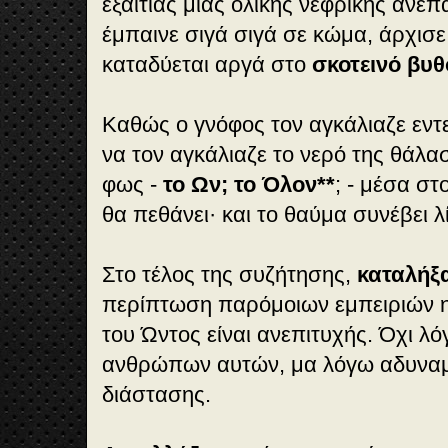
εξαιτίας μιας ολικής νεφρικής ανε
έμπαινε σιγά σιγά σε κώμα, άρχισε
καταδύεται αργά στο
σκοτεινό βυ
Καθώς ο γνόφος τον αγκάλιαζε εντ
να τον αγκάλιαζε το νερό της θάλασ
φως -
το Ων; το Όλον**
; - μέσα στ
θα πεθάνει· και το θαύμα συνέβει λ
Στο τέλος της συζήτησης,
καταλήξ
περίπτωση παρόμοιων εμπειριών 
του Ώντος είναι ανεπιτυχής. Όχι λ
ανθρώπων αυτών, μα λόγω αδυναμ
διάστασης.