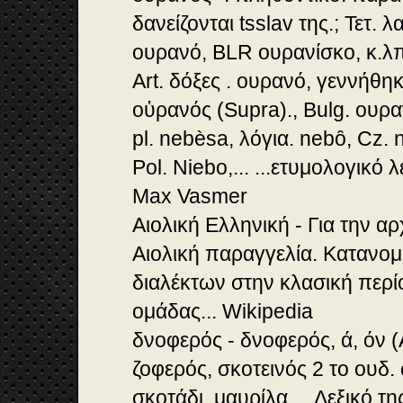
δανείζονται tsslav της.; Τετ. 
ουρανό, BLR ουρανίσκο, κ.λπ
Art. δόξες . ουρανό, γεννήθη
οὑρανός (Supra)., Bulg. ουρα
pl. nebѐsa, λόγια. nebȏ, Cz. 
Pol. Niebo,... ...ετυμολογικό 
Max Vasmer
Αιολική Ελληνική - Για την αρχ
Αιολική παραγγελία. Κατανο
διαλέκτων στην κλασική περίο
ομάδας... Wikipedia
δνοφερός - δνοφερός, ά, όν (
ζοφερός, σκοτεινός 2 το ουδ.
σκοτάδι, μαυρίλα ... Λεξικό τ