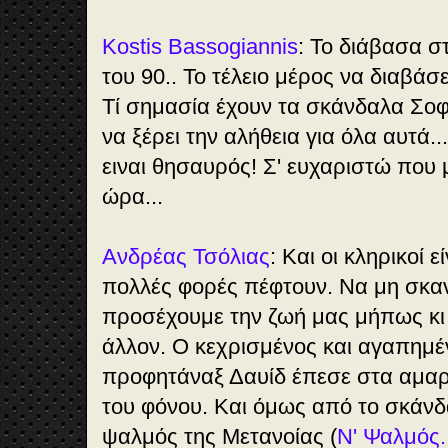
Kostis Bassogiannis
: Το διάβασα σ
του 90.. Το τέλειο μέρος να διαβάσε
Τί σημασία έχουν τα σκάνδαλα Σοφί
να ξέρει την αλήθεια για όλα αυτά
ειναι θησαυρός! Σ' ευχαριστώ που 
ώρα...
Ανδρέας Τσόλιας
: Και οι κληρικοί 
πολλές φορές πέφτουν. Να μη σκαν
προσέχουμε την ζωή μας μήπως κι
άλλον. Ο κεχρισμένος και αγαπημέ
προφητάναξ Δαυίδ έπεσε στα αμαρτ
του φόνου. Και όμως από το σκάν
ψαλμός της Μετανοίας (
Ν' Ψαλμός.