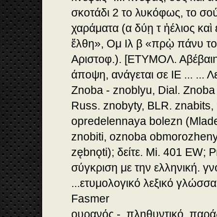
σκοτάδι 2 το λυκόφως, το σο
χαράματα (α δύῃ τ ἠέλιος καὶ 
ἔλθη», Ομ Ιλ β «πρῲ πάνυ τ
Αριστοφ.). [ΕΤΥΜΟΛ. Αβέβαιη
άποψη, ανάγεται σε ΙΕ ... ... 
Znoba - znoblyu, Dial. Znoba 
Russ. znobyty, BLR. znabits,
opredelennaya bolezn (Mlad
znobiti, oznoba obmorozheny
zębnǫti); δείτε. Mi. 401 EW; P
σύγκριση με την ελληνική. γν
...ετυμολογικό λεξικό γλώσσ
Fasmer
ουρανός -. πληθυντικό. παράδ