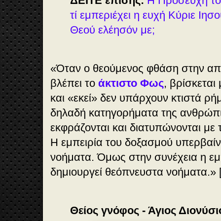
ΔΕΙΤΕ επίσης:
Η Προσευχή του 
τί εμπεριέχει η ευχή Κύριε Ιησο
Θεού ελέησόν με;
«Όταν ο θεούμενος φθάση στην απ
βλέπει το
άκτιστο Φως
, βρίσκεται
και «εκεί» δεν υπάρχουν κτιστά ρή
δηλαδή κατηγορήματα της ανθρώπ
εκφράζονται και διατυπώνονται με 
Η εμπειρία του δοξασμού υπερβαίνε
νοήματα. Όμως στην συνέχεια η εμ
δημιουργεί θεόπνευστα νοήματα.» [
Θείος γνόφος - Άγιος Διονύσ