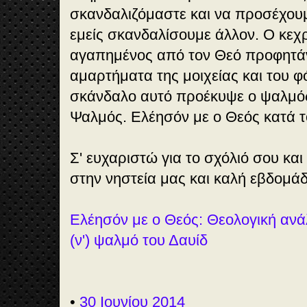
σκανδαλιζόμαστε και να προσέχου
εμείς σκανδαλίσουμε άλλον. Ο κεχ
αγαπημένος από τον Θεό προφητά
αμαρτήματα της μοιχείας και του φ
σκάνδαλο αυτό προέκυψε ο ψαλμός
Ψαλμός. Ελέησόν με ο Θεός κατά το
Σ' ευχαριστώ για το σχόλιό σου κα
στην νηστεία μας και καλή εβδομά
Ελέησόν με ο Θεός: Θεολογική αν
(ν') ψαλμό του Δαυίδ
•
30 Ιουνίου 2014