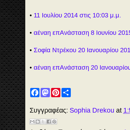
•
11 Ιουλίου 2014 στις 10:03 μ.μ.
•
αέναη επΑνάσταση 8 Ιουνίου 2015
•
Σοφία Ντρέκου 20 Ιανουαρίου 20
•
αέναη επΑνάσταση 20 Ιανουαρίου 
F
M
P
S
a
a
i
h
c
s
n
a
e
t
t
r
b
o
e
e
Συγγραφέας:
Sophia Drekou
at
1:
o
d
r
o
o
e
k
n
s
t