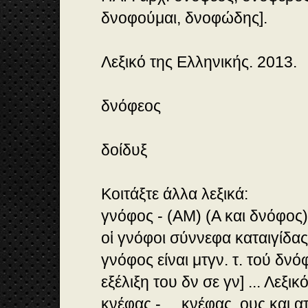
δνοφούμαι, δνοφώδης].
Λεξικό της Ελληνικής. 2013.
δνόφεος
δοίδυξ
Κοιτάξτε άλλα λεξικά:
γνόφος - (AM) (Α και δνόφος)
οἱ γνόφοι σύννεφα καταιγίδα
γνόφος είναι μτγν. τ. τού δνό
εξέλιξη του δν σε γν] ... Λεξι
κνέφας -.... κνέφας, ους και α