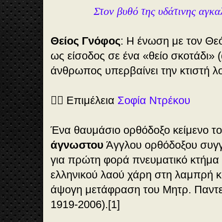
Στον βυθό της υδάτινης αγκα
Θείος Γνόφος
: Η ένωση με τον Θε
ως είσοδος σε ένα «θείο σκοτάδι» 
άνθρωπος υπερβαίνει την κτιστή λο
✍🏻 Επιμέλεια
Σοφία Ντρέκου
Ένα θαυμάσιο ορθόδοξο κείμενο το
άγνωστου
Άγγλου ορθόδοξου συγγρ
για πρώτη φορά πνευματικό κτήμα
ελληνικού λαού χάρη στη λαμπρή 
άψογη μετάφραση του Μητρ. Παντ
1919-2006).[1]