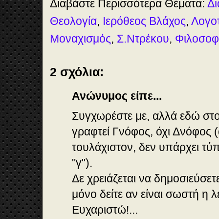
Διαβάστε Περισσότερα Θέματα:
Δι
Θεολογία
,
Ιερόθεος Βλάχος
,
Λογο
Μοναχισμός
,
Σ.Ντρέκου
,
Φιλοσοφ
2 σχόλια:
Ανώνυμος είπε...
Συγχωρέστε με, αλλά εδώ στο
γραφτεί Γνόφος, όχι Δνόφος 
τουλάχιστον, δεν υπάρχει τύπ
"γ").
Δε χρειάζεται να δημοσιεύσετ
μόνο δείτε αν είναι σωστή η λ
Ευχαριστώ!...