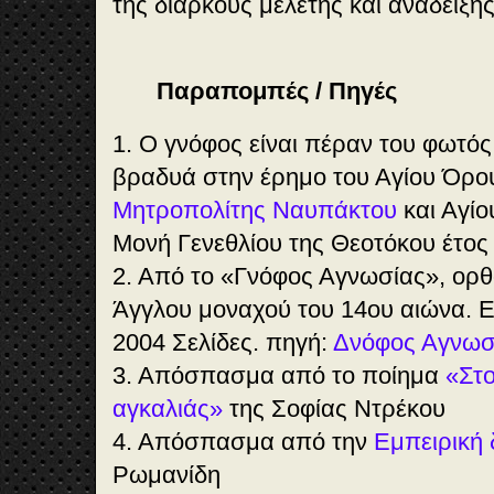
της διαρκούς μελέτης και ανάδειξης
Παραπομπές / Πηγές
1. Ο γνόφος είναι πέραν του φωτός
βραδυά στην έρημο του Αγίου Όρο
Μητροπολίτης Ναυπάκτου
και Αγίο
Μονή Γενεθλίου της Θεοτόκου έτος
2. Από το «Γνόφος Αγνωσίας», ορθ
Άγγλου μοναχού του 14ου αιώνα. 
2004 Σελίδες. πηγή:
Δνόφος Αγνωσί
3. Απόσπασμα από το ποίημα
«Στο
αγκαλιάς»
της Σοφίας Ντρέκου
4. Απόσπασμα από την
Εμπειρική 
Ρωμανίδη