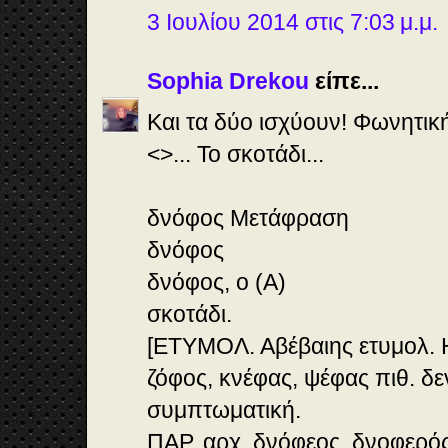
3 Ιουλίου 2014 στις 7:03 μ.μ.
Sophia Drekou
είπε...
Και τα δύο ισχύουν! Φωνητική
<>... Το σκοτάδι...
δνόφος Μετάφραση
δνόφος
δνόφος, ο (Α)
σκοτάδι.
[ΕΤΥΜΟΛ. Αβέβαιης ετυμολ. 
ζόφος, κνέφας, ψέφας πιθ. δεν
συμπτωματική.
ΠΑΡ. αρχ. δνόφεος, δνοφερός