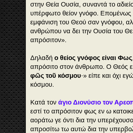
στην Θεία Ουσία, συναντά το αδιείσ
υπέρφωτο θείον γνόφο. Επομένως ο
εμφάνιση του Θεού σαν γνόφου, αλ
ανθρώπου να δει την Ουσία του Θε
απρόσιτον».
Δηλαδή
ο θείος γνόφος είναι Φως
απρόσιτο στον άνθρωπο. Ο Θεός ε
φῶς τοῦ κόσμου
·» είπε και όχι εγ
κόσμου.
Κατά τον
άγιο Διονύσιο τον Αρεο
εστί το απρόσιτον φως εν ω κατοικε
αοράτω γε όντι δια την υπερέχουσ
απροσίτω τω αυτώ δια την υπερβο