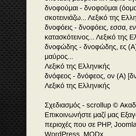
δνοφούμαι - δνοφοῡμαι (όομαι
σκοτεινιάζω... Λεξικό της Ελλ
δνοφόεις - δνοφόεις, εσσα, εν
κατασκότεινος... Λεξικό της Ε
δνοφώδης - δνοφώδης, ες (Α)
μαύρος...
Λεξικό της Ελληνικής
δνόφεος - δνόφεος, ον (Α) [δ
Λεξικό της Ελληνικής
Σχεδιασμός - scrollup © Ακα
Επικοινωνήστε μαζί μας Εξαγ
περιοχές που σε PHP, Joomla
WordPress, MODx.