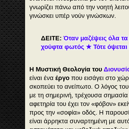
γνωρίζει πάνω από την νοητή λειτο
γινώσκει υπέρ νούν γινώσκων.
ΔΕΙΤΕ:
Όταν μαζέψεις όλα τα
χούφτα φωτός ★ Τότε όψεται
Η Μυστική Θεολογία του
Διονυσί
είναι ένα
έργο
που εισάγει στο χώρ
σκοπεύει το ανείπωτο. Ο λόγος του
με τη σημερινή, τρέχουσα σημασία τ
αφετηρία του έχει τον «φόβον» εκεί
προς την «σοφία» οδός. Η παρουσ
είναι άρρηκτα συναρτημένη με αυτό