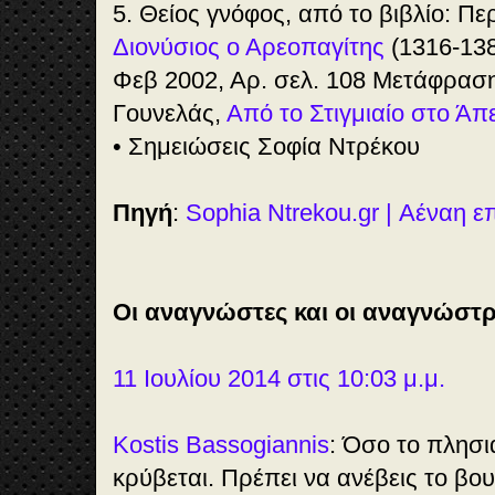
5. Θείος γνόφος, από το βιβλίο: Πε
Διονύσιος ο Αρεοπαγίτης
(1316-138
Φεβ 2002, Αρ. σελ. 108 Μετάφρασ
Γουνελάς,
Από το Στιγμιαίο στο Άπ
• Σημειώσεις Σοφία Ντρέκου
Πηγή
:
Sophia Ntrekou.gr | Αέναη 
Οι αναγνώστες και οι αναγνώστρ
11 Ιουλίου 2014 στις 10:03 μ.μ.
Kostis Bassogiannis
: Όσο το πλησι
κρύβεται. Πρέπει να ανέβεις το βο