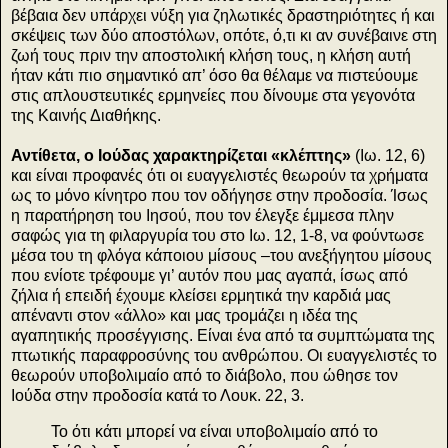
βέβαια δεν υπάρχει νύξη για ζηλωτικές δραστηριότητες ή και
σκέψεις των δύο αποστόλων, οπότε, ό,τι κι αν συνέβαινε στη
ζωή τους πριν την αποστολική κλήση τους, η κλήση αυτή
ήταν κάτι πιο σημαντικό απ’ όσο θα θέλαμε να πιστεύουμε
στις απλουστευτικές ερμηνείες που δίνουμε στα γεγονότα
της Καινής Διαθήκης.
Αντίθετα, ο Ιούδας χαρακτηρίζεται «κλέπτης»
(Ιω. 12, 6)
και είναι προφανές ότι οι ευαγγελιστές θεωρούν τα χρήματα
ως το μόνο κίνητρο που τον οδήγησε στην προδοσία. Ίσως
η παρατήρηση του Ιησού, που τον έλεγξε έμμεσα πλην
σαφώς για τη φιλαργυρία του στο Ιω. 12, 1-8, να φούντωσε
μέσα του τη φλόγα κάποιου μίσους –του ανεξήγητου μίσους
που ενίοτε τρέφουμε γι’ αυτόν που μας αγαπά, ίσως από
ζήλια ή επειδή έχουμε κλείσει ερμητικά την καρδιά μας
απέναντι στον «άλλο» και μας τρομάζει η ιδέα της
αγαπητικής προσέγγισης. Είναι ένα από τα συμπτώματα της
πτωτικής παραφροσύνης του ανθρώπου. Οι ευαγγελιστές το
θεωρούν υποβολιμαίο από το διάβολο, που ώθησε τον
Ιούδα στην προδοσία κατά το Λουκ. 22, 3.
Το ότι κάτι μπορεί να είναι υποβολιμαίο από το