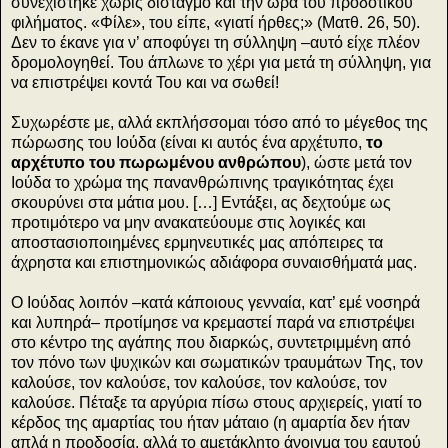
συνεχίστηκε χωρίς δισταγμό και την ώρα του προδοτικού
φιλήματος. «Φίλε», του είπε, «γιατί ήρθες;» (Ματθ. 26, 50).
Δεν το έκανε για ν’ αποφύγει τη σύλληψη –αυτό είχε πλέον
δρομολογηθεί. Του άπλωνε το χέρι για μετά τη σύλληψη, για
να επιστρέψει κοντά Του και να σωθεί!
Συχωρέστε με, αλλά εκπλήσσομαι τόσο από το μέγεθος της
πώρωσης του Ιούδα (είναι κι αυτός ένα αρχέτυπο,
το
αρχέτυπο του πωρωμένου ανθρώπου
), ώστε μετά τον
Ιούδα το χρώμα της πανανθρώπινης τραγικότητας έχει
σκουρύνει στα μάτια μου. […] Εντάξει, ας δεχτούμε ως
προτιμότερο να μην ανακατεύουμε στις λογικές και
αποστασιοποιημένες ερμηνευτικές μας απόπειρες τα
άχρηστα και επιστημονικώς αδιάφορα συναισθήματά μας.
Ο Ιούδας λοιπόν –κατά κάποιους γενναία, κατ’ εμέ νοσηρά
και λυπηρά– προτίμησε να κρεμαστεί παρά να επιστρέψει
στο κέντρο της αγάπης που διαρκώς, συντετριμμένη από
τον πόνο των ψυχικών και σωματικών τραυμάτων Της, τον
καλούσε, τον καλούσε, τον καλούσε, τον καλούσε, τον
καλούσε. Πέταξε τα αργύρια πίσω στους αρχιερείς, γιατί το
κέρδος της αμαρτίας του ήταν μάταιο (η αμαρτία δεν ήταν
απλά η προδοσία, αλλά το αμετάκλητο άνοιγμα του εαυτού