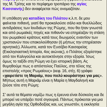
της Μ. Τρίτης και το περίφημο τροπάριο της
αγίας
Κασσιανής
) δεν αναφέρεται πώς ονομαζόταν.
Η υπόθεση για
καταδίκη του Πιλάτου
κ.λ.π. δε μου
φαίνεται πιθανή, γιατί θα προκαλούσε σάλο και θυελλώδεις
αντιδράσεις των Ιουδαίων της Ρώμης, που θα ήταν γνωστά
και από ρωμαϊκές πηγές και πιθανόν να επηρέαζαν τη στάση
του ρωμαϊκού κράτους κατά τους διωγμούς εναντίον των
χριστιανών που επακολούθησαν (ή μήπως την επηρέασαν
αρνητικά;). Άλλωστε, κατά τον Ευσέβιο Καισαρείας
(Εκκλησιαστική Ιστορία, 4ος αιώνας), ο Πιλάτος εξορίστηκε
από τον Καλιγούλα και αυτοκτόνησε στην εξορία. Ίσως
όμως το ταξίδι στη Ρώμη να έχει ιστορική βάση. Ας
θυμηθούμε πως ο απόστολος Παύλος, στο τέλος της
επιστολής «προς Ρωμαίους» (κεφ. 16, στίχ. 6) γράφει
«
χαιρετίστε τη Μαριάμ, που πολύ κουράστηκε για μας
».
Μήπως αυτή η Μαριάμ είναι η Μαρία η Μαγδαληνή και
ζούσε τότε στη Ρώμη;
Σ’ αυτά τα θέματα νομίζω πως η έρευνα είναι δύσκολη και δε
μπορεί να υπάρξει ποτέ σιγουριά. Πάντως πρόκειται για μια
μεγάλη αγία της Ορθοδοξίας και, ως γνωστόν, η εκκλησία