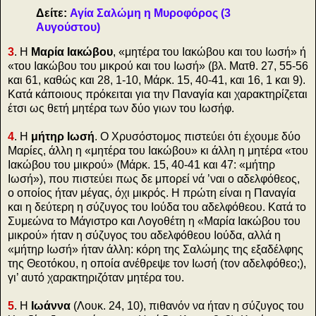
Δείτε:
Αγία Σαλώμη η Μυροφόρος (3
Αυγούστου)
3
. Η
Μαρία Ιακώβου
, «μητέρα του Ιακώβου και του Ιωσή» ή
«του Ιακώβου του μικρού και του Ιωσή» (βλ. Ματθ. 27, 55-56
και 61, καθώς και 28, 1-10, Μάρκ. 15, 40-41, και 16, 1 και 9).
Κατά κάποιους πρόκειται για την Παναγία και χαρακτηρίζεται
έτσι ως θετή μητέρα των δύο γιων του Ιωσήφ.
4
. Η
μήτηρ Ιωσή
. Ο Χρυσόστομος πιστεύει ότι έχουμε δύο
Μαρίες, άλλη η «μητέρα του Ιακώβου» κι άλλη η μητέρα «του
Ιακώβου του μικρού» (Μάρκ. 15, 40-41 και 47: «μήτηρ
Ιωσή»), που πιστεύει πως δε μπορεί νά ’ναι ο αδελφόθεος,
ο οποίος ήταν μέγας, όχι μικρός. Η πρώτη είναι η Παναγία
και η δεύτερη η σύζυγος του Ιούδα του αδελφόθεου. Κατά το
Συμεώνα το Μάγιστρο και Λογοθέτη η «Μαρία Ιακώβου του
μικρού» ήταν η σύζυγος του αδελφόθεου Ιούδα, αλλά η
«μήτηρ Ιωσή» ήταν άλλη: κόρη της Σαλώμης της εξαδέλφης
της Θεοτόκου, η οποία ανέθρεψε τον Ιωσή (τον αδελφόθεο;),
γι’ αυτό χαρακτηριζόταν μητέρα του.
5
. Η
Ιωάννα
(Λουκ. 24, 10), πιθανόν να ήταν η σύζυγος του