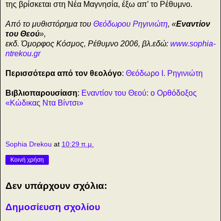
της βρίσκεται στη Νέα Μαγνησία, έξω απ’ το Ρέθυμνο.
Από το μυθιστόρημα του
Θεόδωρου Ρηγινιώτη
, «
Εναντίον
του Θεού
»,
εκδ. Όμορφος Κόσμος, Ρέθυμνο 2006, βλ.εδώ:
www.sophia-
ntrekou.gr
Περισσότερα από τον θεολόγο
:
Θεόδωρο Ι. Ρηγινιώτη
Βιβλιοπαρουσίαση
:
Εναντίον του Θεού: ο Ορθόδοξος
«Κώδικας Ντα Βίντσι»
Sophia Drekou
at
10:29 π.μ.
Κοινή χρήση
Δεν υπάρχουν σχόλια:
Δημοσίευση σχολίου