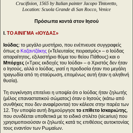
Crucifixion, 1565 by Italian painter Jacopo Tintoretto,
Location: Scuola Grande di San Rocco, Venice
Πρόσωπα κοντά στον Ιησού
Ι.
ΤΟ ΑΙΝΙΓΜΑ «ΙΟΥΔΑΣ»
Ιούδας
: το μεγάλο μυστήριο, που ενέπνευσε συγγραφείς
όπως ο
Καζαντζάκης
(«Τελευταίος πειρασμός» – ο Ιούδας
απαραίτητος, εξιλαστήριο θύμα του θείου Πάθους) και ο
Μπόρχες
(«Τρεις εκδοχές του Ιούδα» – ο Χριστός δεν ήταν
ο Ιησούς, αλλά ο Ιούδας, γιατί η προδοσία ήταν πιο μεγάλη
τραγωδία από τη σταύρωση, επομένως αυτή ήταν η αληθινή
θυσία).
Τη συγκίνηση επιτείνει η υποψία ότι ο Ιούδας ήταν ζηλωτής
(μέλος επαναστατικού σώματος) όταν ο Ιησούς (κάτω από
συνθήκες που δεν αναφέρονται) τον κάλεσε στην παρέα των
12. Την υποψία αυτή δημιούργησε
το επίθετο Ισκαριώτης
,
που συνδέεται υποθετικά με το ειδικό στιλέτο (sicarius) που
χρησιμοποιούσαν οι ζηλωτές κατά τις επιθέσεις αυτοκτονίας
τους εναντίον των Ρωμαίων.