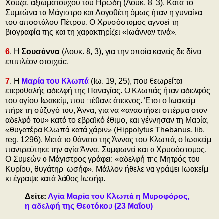
Χουζά, αξιωματούχου του Ηρώδη (Λουκ. 8, 3). Κατά το
Συμεώνα το Μάγιστρο και Λογοθέτη όμως ήταν η γυναίκα
του αποστόλου Πέτρου. Ο Χρυσόστομος αγνοεί τη
βιογραφία της και τη χαρακτηρίζει «Ιωάνναν τινά».
6
. Η
Σουσάννα
(Λουκ. 8, 3), για την οποία κανείς δε δίνει
επιπλέον στοιχεία.
7
. Η
Μαρία του Κλωπά
(Ιω. 19, 25), που θεωρείται
ετεροθαλής αδελφή της Παναγίας. Ο Κλωπάς ήταν αδελφός
του αγίου Ιωακείμ, που πέθανε άτεκνος. Έτσι ο Ιωακείμ
πήρε τη σύζυγό του, Άννα, για να «αναστήσει σπέρμα στον
αδελφό του» κατά το εβραϊκό έθιμο, και γέννησαν τη Μαρία,
«θυγατέρα Κλωπά κατά χάριν» (Hippolytus Thebanus, lib.
reg. 1296). Μετά το θάνατο της Άννας του Κλωπά, ο Ιωακείμ
παντρεύτηκε την αγία Άννα. Συμφωνεί και ο Χρυσόστομος.
Ο Συμεών ο Μάγιστρος γράφει: «αδελφή της Μητρός του
Κυρίου, θυγάτηρ Ιωσήφ». Μάλλον ήθελε να γράψει Ιωακείμ
κι έγραψε κατά λάθος Ιωσήφ.
Δείτε:
Αγία Μαρία του Κλωπά η Μυροφόρος,
η αδελφή της Θεοτόκου (23 Μαΐου)