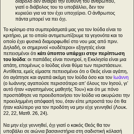
διάβολο δεν αναιρεί την ευθύνη του ανθρώπου,
γιατί ο διάβολος του το υποβάλλει, δεν τον
κυριεύει για να τον έχει υποχείριο. Ο άνθρωπος
πάντα μπορεί να πει όχι.
Το κρίσιμο στα συμπεράσματά μας για τον Ιούδα είναι το
κριτήριο, με το οποίο αντιμετωπίζουμε τα γεγονότα και το
οποίο έχει φυσικά διαμορφωθεί στο νου μας από πριν.
Δηλαδή, οι σημερινοί «ουδέτεροι» εξηγητές είναι
πεπεισμένοι ότι
κάτι ύποπτο υπάρχει στην περίπτωση
του Ιούδα
: οι παπάδες είναι πονηροί, η Εκκλησία είναι μια
απάτη, επομένως ο Ιούδας είναι θύμα των περιστάσεων.
Αντίθετα, εμείς είμαστε πεπεισμένοι ότι ο Θεός είναι αγάπη,
ότι αγάπησε και αγαπά ακόμη τον Ιούδα όσο και τον
Ιωάννη
(ο Ιωάννης αγαπούσε περισσότερο απ’ όλους τον Ιησού, γι’
αυτό ήταν «αγαπημένος μαθητής Του») και ότι με πόνο
προσπάθησε να προειδοποιήσει τον Ιούδα να ακυρώσει την
προειλημμένη απόφασή του, όταν είπε μπροστά του ότι θα
ήταν καλύτερο για τον προδότη να μην είχε γεννηθεί (Λουκ.
22, 22, Ματθ. 26, 24).
Να μην είχε γεννηθεί, όχι γιατί ο κακός Θεός θα τον
υποβάλει σε αιώνια βασανιστήρια στη σαδιστική κόλασή