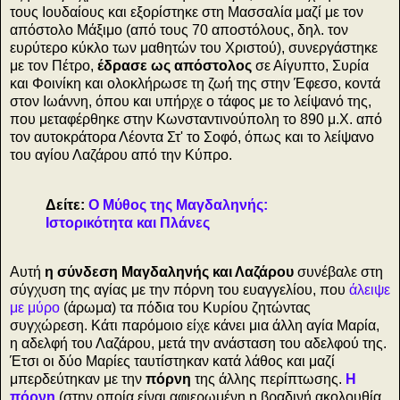
τους Ιουδαίους και εξορίστηκε στη Μασσαλία μαζί με τον
απόστολο Μάξιμο (από τους 70 αποστόλους, δηλ. τον
ευρύτερο κύκλο των μαθητών του Χριστού), συνεργάστηκε
με τον Πέτρο,
έδρασε ως απόστολος
σε Αίγυπτο, Συρία
και Φοινίκη και ολοκλήρωσε τη ζωή της στην Έφεσο, κοντά
στον Ιωάννη, όπου και υπήρχε ο τάφος με το λείψανό της,
που μεταφέρθηκε στην Κωνσταντινούπολη το 890 μ.Χ. από
τον αυτοκράτορα Λέοντα Στ' το Σοφό, όπως και το λείψανο
του αγίου Λαζάρου από την Κύπρο.
Δείτε:
Ο Μύθος της Μαγδαληνής:
Ιστορικότητα και Πλάνες
Αυτή
η σύνδεση Μαγδαληνής και Λαζάρου
συνέβαλε στη
σύγχυση της αγίας με την πόρνη του ευαγγελίου, που
άλειψε
με μύρο
(άρωμα) τα πόδια του Κυρίου ζητώντας
συγχώρεση. Κάτι παρόμοιο είχε κάνει μια άλλη αγία Μαρία,
η αδελφή του Λαζάρου, μετά την ανάσταση του αδελφού της.
Έτσι οι δύο Μαρίες ταυτίστηκαν κατά λάθος και μαζί
μπερδεύτηκαν με την
πόρνη
της άλλης περίπτωσης.
Η
πόρνη
(στην οποία είναι αφιερωμένη η βραδινή ακολουθία