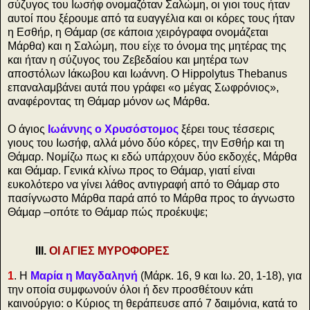
σύζυγος του Ιωσήφ ονομαζόταν Σαλώμη, οι γιοι τους ήταν
αυτοί που ξέρουμε από τα ευαγγέλια και οι κόρες τους ήταν
η Εσθήρ, η Θάμαρ (σε κάποια χειρόγραφα ονομάζεται
Μάρθα) και η Σαλώμη, που είχε το όνομα της μητέρας της
και ήταν η σύζυγος του Ζεβεδαίου και μητέρα των
αποστόλων Ιάκωβου και Ιωάννη. Ο Hippolytus Thebanus
επαναλαμβάνει αυτά που γράφει «ο μέγας Σωφρόνιος»,
αναφέροντας τη Θάμαρ μόνον ως Μάρθα.
Ο άγιος
Ιωάννης ο Χρυσόστομος
ξέρει τους τέσσερις
γιους του Ιωσήφ, αλλά μόνο δύο κόρες, την Εσθήρ και τη
Θάμαρ. Νομίζω πως κι εδώ υπάρχουν δύο εκδοχές, Μάρθα
και Θάμαρ. Γενικά κλίνω προς το Θάμαρ, γιατί είναι
ευκολότερο να γίνει λάθος αντιγραφή από το Θάμαρ στο
πασίγνωστο Μάρθα παρά από το Μάρθα προς το άγνωστο
Θάμαρ –οπότε το Θάμαρ πώς προέκυψε;
ΙΙΙ.
ΟΙ ΑΓΙΕΣ ΜΥΡΟΦΟΡΕΣ
1
. Η
Μαρία η Μαγδαληνή
(Μάρκ. 16, 9 και Ιω. 20, 1-18), για
την οποία συμφωνούν όλοι ή δεν προσθέτουν κάτι
καινούργιο: ο Κύριος τη θεράπευσε από 7 δαιμόνια, κατά το