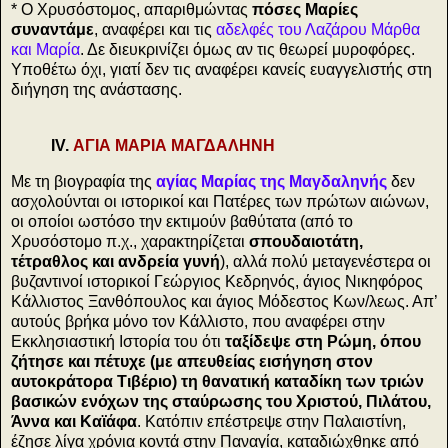
* Ο Χρυσόστομος, απαριθμώντας
πόσες Μαρίες
συναντάμε
, αναφέρει και τις
αδελφές του Λαζάρου Μάρθα
και Μαρία
. Δε διευκρινίζει όμως αν τις θεωρεί μυροφόρες.
Υποθέτω όχι, γιατί δεν τις αναφέρει κανείς ευαγγελιστής στη
διήγηση της ανάστασης.
ΙV.
ΑΓΙΑ ΜΑΡΙΑ ΜΑΓΔΑΛΗΝΗ
Με τη βιογραφία της
αγίας Μαρίας της Μαγδαληνής
δεν
ασχολούνται οι ιστορικοί και Πατέρες των πρώτων αιώνων,
οι οποίοι ωστόσο την εκτιμούν βαθύτατα (από το
Χρυσόστομο π.χ., χαρακτηρίζεται
σπουδαιοτάτη,
τέτραθλος και ανδρεία γυνή
), αλλά πολύ μεταγενέστερα οι
βυζαντινοί ιστορικοί Γεώργιος Κεδρηνός, άγιος Νικηφόρος
Κάλλιστος Ξανθόπουλος και άγιος Μόδεστος Κων/λεως. Απ’
αυτούς βρήκα μόνο τον Κάλλιστο, που αναφέρει στην
Εκκλησιαστική Ιστορία του ότι
ταξίδεψε στη Ρώμη, όπου
ζήτησε και πέτυχε (με απευθείας εισήγηση στον
αυτοκράτορα Τιβέριο) τη θανατική καταδίκη των τριών
βασικών ενόχων της σταύρωσης του Χριστού, Πιλάτου,
Άννα και Καϊάφα
. Κατόπιν επέστρεψε στην Παλαιστίνη,
έζησε λίγα χρόνια κοντά στην Παναγία, καταδιώχθηκε από