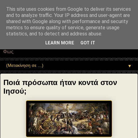
"copyrightHolder": { "@type": "Person", "name": "Sophia Drekou" },
"potentialAction": { "@type": "ReadAction", "target":
This site uses cookies from Google to deliver its services
"https://www.sophia-ntrekou.gr/2020/05/Proswpa-konta-ston-
and to analyze traffic. Your IP address and user-agent are
IHsoy25.html" } }
shared with Google along with performance and security
Αέναη επΑνάσταση
metrics to ensure quality of service, generate usage
statistics, and to detect and address abuse.
• Επιστήμη • Ψυχολογία • Λογοτεχνία • Τέχνες • Θεολογία •
LEARN MORE
GOT IT
Φιλοσοφία • Στοχασμοί... για τη μνήμη, τον άνθρωπο και το
Φως
▼
Ποιά πρόσωπα ήταν κοντά στον
Ιησού;