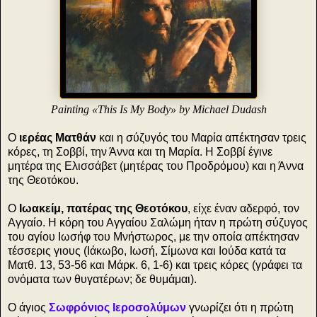
Painting «This Is My Body» by Michael Dudash
Ο
ιερέας Ματθάν
και η σύζυγός του Μαρία απέκτησαν τρεις
κόρες, τη Σοββί, την Άννα και τη Μαρία. Η Σοββί έγινε
μητέρα της Ελισσάβετ (μητέρας του Προδρόμου) και η Άννα
της Θεοτόκου.
Ο
Ιωακείμ, πατέρας της Θεοτόκου
, είχε έναν αδερφό, τον
Αγγαίο. Η κόρη του Αγγαίου Σαλώμη ήταν η πρώτη σύζυγος
του αγίου Ιωσήφ του Μνήστωρος, με την οποία απέκτησαν
τέσσερις γιους (Ιάκωβο, Ιωσή, Σίμωνα και Ιούδα κατά τα
Ματθ. 13, 53-56 και Μάρκ. 6, 1-6) και τρεις κόρες (γράφει τα
ονόματα των θυγατέρων; δε θυμάμαι).
Ο άγιος
Σωφρόνιος Ιεροσολύμων
γνωρίζει ότι η πρώτη