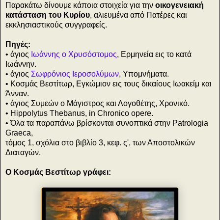
Παρακάτω δίνουμε κάποια στοιχεία για την
οικογενειακή
κατάσταση του Κυρίου
, αλιευμένα από Πατέρες και
εκκλησιαστικούς συγγραφείς.
Πηγές:
• άγιος
Ιωάννης ο Χρυσόστομος
, Ερμηνεία εις το κατά
Ιωάννην.
• άγιος
Σωφρόνιος Ιεροσολύμων
, Υπομνήματα.
• Κοσμάς Βεστίτωρ, Εγκώμιον εις τους δικαίους Ιωακείμ και
Άνναν.
• άγιος Συμεών ο Μάγιστρος και Λογοθέτης, Χρονικό.
• Hippolytus Thebanus, in Chronico opere.
• Όλα τα παραπάνω βρίσκονται συνοπτικά στην Patrologia
Graeca,
τόμος 1, σχόλια στο βιβλίο 3, κεφ. ς', των Αποστολικών
Διαταγών.
Ο Κοσμάς Βεστίτωρ γράφει: