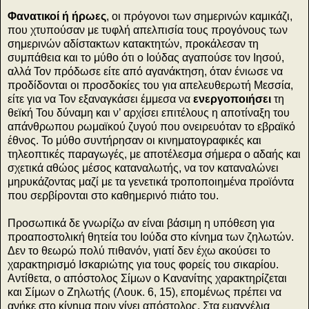
Φανατικοί ή ήρωες
, οι πρόγονοι των σημερινών καμικάζι,
που χτυπούσαν με τυφλή απελπισία τους προγόνους των
σημερινών αδίστακτων κατακτητών, προκάλεσαν τη
συμπάθεια και το μύθο ότι ο Ιούδας αγαπούσε τον Ιησού,
αλλά Τον πρόδωσε είτε από αγανάκτηση, όταν ένιωσε να
προδίδονται οι προσδοκίες του για απελευθερωτή Μεσσία,
είτε για να Τον εξαναγκάσει έμμεσα να
ενεργοποιήσει
τη
θεϊκή Του δύναμη και ν’ αρχίσει επιτέλους η αποτίναξη του
απάνθρωπου ρωμαϊκού ζυγού που ονειρευόταν το εβραϊκό
έθνος. Το μύθο συντήρησαν οι κινηματογραφικές και
τηλεοπτικές παραγωγές, με αποτέλεσμα σήμερα ο αδαής και
σχετικά αθώος μέσος καταναλωτής, να τον καταναλώνει
μηρυκάζοντας μαζί με τα γενετικά τροποποιημένα προϊόντα
που σερβίρονται στο καθημερινό πιάτο του.
Προσωπικά δε γνωρίζω αν είναι βάσιμη η υπόθεση για
προαποστολική θητεία του Ιούδα στο κίνημα των ζηλωτών.
Δεν το θεωρώ πολύ πιθανόν, γιατί δεν έχω ακούσει το
χαρακτηρισμό Ισκαριώτης για τους φορείς του σικαρίου.
Αντίθετα, ο απόστολος Σίμων ο Κανανίτης χαρακτηρίζεται
και Σίμων ο Ζηλωτής (Λουκ. 6, 15), επομένως πρέπει να
ανήκε στο κίνημα πριν γίνει απόστολος. Στα ευαγγέλια