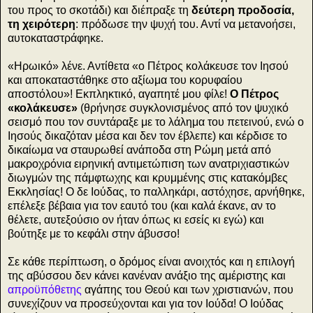
του προς το σκοτάδι) και διέπραξε τη
δεύτερη προδοσία,
τη χειρότερη
: πρόδωσε την ψυχή του. Αντί να μετανοήσει,
αυτοκαταστράφηκε.
«Ηρωικό» λένε. Αντίθετα «ο Πέτρος κολάκευσε τον Ιησού
και αποκαταστάθηκε στο αξίωμα του κορυφαίου
αποστόλου»! Εκπληκτικό, αγαπητέ μου φίλε!
Ο Πέτρος
«κολάκευσε»
(θρήνησε συγκλονισμένος από τον ψυχικό
σεισμό που τον συντάραξε με το λάλημα του πετεινού, ενώ ο
Ιησούς δικαζόταν μέσα και δεν τον έβλεπε) και κέρδισε το
δικαίωμα να σταυρωθεί ανάποδα στη Ρώμη μετά από
μακροχρόνια ειρηνική αντιμετώπιση των ανατριχιαστικών
διωγμών της πάμφτωχης και κρυμμένης στις κατακόμβες
Εκκλησίας! Ο δε Ιούδας, το παλληκάρι, αστόχησε, αρνήθηκε,
επέλεξε βέβαια για τον εαυτό του (και καλά έκανε, αν το
θέλετε, αυτεξούσιο ον ήταν όπως κι εσείς κι εγώ) και
βούτηξε με το κεφάλι στην άβυσσο!
Σε κάθε περίπτωση, ο δρόμος είναι ανοιχτός και η επιλογή
της αβύσσου δεν κάνει κανέναν ανάξιο της αμέριστης και
απροϋπόθετης
αγάπης του Θεού και των χριστιανών, που
συνεχίζουν να προσεύχονται και για τον Ιούδα! Ο Ιούδας