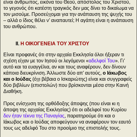
είναι άνθρωπος, εικόνα του Θεού, απόστολος του Χριστού,
το γεγονός ότι κατέστη τραγικός δεν μας δίνει το δικαίωμα να
τον μισούμε. Προσεύχομαι για την ανάπαυση της ψυχής του
– αλλά ο ίδιος θέλει ν’ αναπαυτεί; Η αγάπη είναι η ανάπαυση
του ανθρώπου.
ΙΙ.
Η ΟΙΚΟΓΕΝΕΙΑ ΤΟΥ ΧΡΙΣΤΟΥ
Είναι προφανές ότι στην αρχαία Εκκλησία όλοι ήξεραν τι
σχέση είχαν με τον Ιησού οι λεγόμενοι «
αδελφοί Του
». Γι’
αυτό και τα ευαγγέλια, αν και τους αναφέρουν, δεν δίνουν
κάποια διευκρίνιση. Άλλωστε δύο απ’ αυτούς,
ο Ιάκωβος
και ο Ιούδας
(όχι βέβαια ο Ισκαριώτης) είναι και συγγραφείς
δύο βιβλίων (επιστολών) που βρίσκονται μέσα στην Καινή
Διαθήκη.
Προς ενίσχυση της ορθόδοξης άποψης (που είναι κι η
άποψη της αρχαίας Εκκλησίας) ότι οι αδελφοί του Κυρίου
δεν ήταν τέκνα της Παναγίας
, παρατηρούμε ότι και ο
Ιάκωβος και ο Ιούδας αποφεύγουν να αναφέρουν τον εαυτό
τους ως αδελφό Του στο προοίμιο της επιστολής τους.