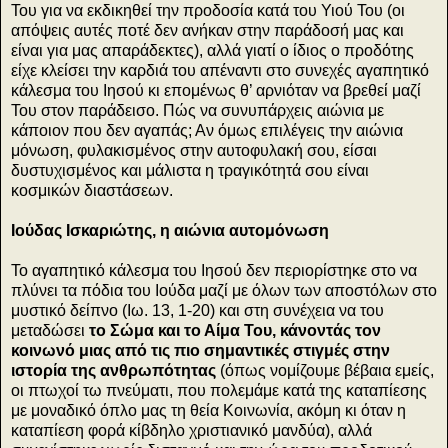
Του για να εκδικηθεί την προδοσία κατά του Υιού Του (οι
απόψεις αυτές ποτέ δεν ανήκαν στην παράδοσή μας και
είναι για μας απαράδεκτες), αλλά γιατί ο ίδιος ο προδότης
είχε κλείσει την καρδιά του απέναντι στο συνεχές αγαπητικό
κάλεσμα του Ιησού κι επομένως θ’ αρνιόταν να βρεθεί μαζί
Του στον παράδεισο. Πώς να συνυπάρχεις αιώνια με
κάποιον που δεν αγαπάς; Αν όμως επιλέγεις την αιώνια
μόνωση, φυλακισμένος στην αυτοφυλακή σου, είσαι
δυστυχισμένος και μάλιστα η τραγικότητά σου είναι
κοσμικών διαστάσεων.
Ιούδας Ισκαριώτης, η αιώνια αυτομόνωση
Το αγαπητικό κάλεσμα του Ιησού δεν περιορίστηκε στο να
πλύνει τα πόδια του Ιούδα μαζί με όλων των αποστόλων στο
μυστικό δείπνο (Ιω. 13, 1-20) και στη συνέχεια να του
μεταδώσει
το Σώμα και το Αίμα Του, κάνοντάς τον
κοινωνό μιας από τις πιο σημαντικές στιγμές στην
ιστορία της ανθρωπότητας
(όπως νομίζουμε βέβαια εμείς,
οι πτωχοί τω πνεύματι, που πολεμάμε κατά της καταπίεσης
με μοναδικό όπλο μας τη θεία Κοινωνία, ακόμη κι όταν η
καταπίεση φορά κίβδηλο χριστιανικό μανδύα), αλλά