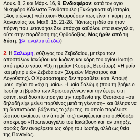
Λουκ. 8, 2 και Μάρκ. 16, 9.
Ενδιαφέρον
: κατά τον άγιο
Νικηφόρο Κάλλιστο Ξανθόπουλο (Εκκλησιαστική Ιστορία,
14ος αιώνας) «κάποιοι» θεωρούσαν πως είναι η κόρη της
Χαναναίας του Ματθ. 15, 21-28. Πάντως η ιδέα ότι ήταν
πόρνη που μετανόησε δεν υπάρχει καθόλου στα ευαγγέλια,
ούτε στην παράδοση της Ορθοδοξίας.
Μας ήρθε από τη
δύση
. (
βλ. αναλυτικά εδώ
)
2
. Η
Σαλώμη
, σύζυγος του Ζεβεδαίου, μητέρα των
αποστόλων Ιακώβου και Ιωάννη και κόρη του αγίου Ιωσήφ
από πρώτο γάμο. «Όχι η μαία» (Κοσμάς Βεστίτωρ). «Η μαία
και μήτηρ υιών Ζεβεδαίου» (Συμεών Μάγιστρος και
Λογοθέτης). Ο Χρυσόστομος δεν προσθέτει κάτι. Άποψή
μου: ισχύει το «όχι η μαία». Η μαία Σαλώμη (που τη βρήκε ο
Ιωσήφ τη βραδιά των Χριστουγέννων και την έφερε στη
φάτνη, εκεί δυσπίστησε για την παρθενία της Θεοτόκου –ότι
δηλαδή είχε μείνει παρθένος μετά τη γέννηση– και θέλησε να
τη διαπιστώσει βάζοντας το χέρι της, το οποίο παρέλυσε
ώσπου αναίρεσε την άποψή της) αναφέρεται στο ορθόδοξο
απόκρυφο «Πρωτευαγγέλιο του Ιακώβου» και, αν υπήρξε,
σαφώς δεν αναφέρεται ως κόρη του Ιωσήφ, αλλά ως θεία
της Παναγίας.